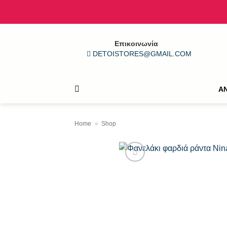
Μετάβαση
στο
περιεχόμενο
Επικοινωνία
DETOISTORES@GMAIL.COM
Α
Home
»
Shop