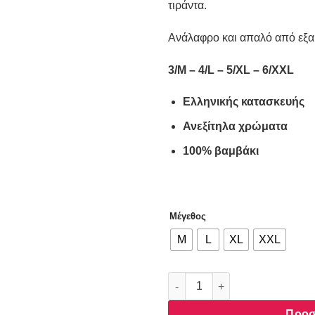
τιράντα.
Ανάλαφρο και απαλό από εξαι
3/M – 4/L – 5/XL – 6/XXL
Eλληνικής κατασκευής
Ανεξίτηλα χρώματα
100% βαμβάκι
Μέγεθος
M
L
XL
XXL
Φανελάκι φαρδιά ράντα Nina C
Προσ