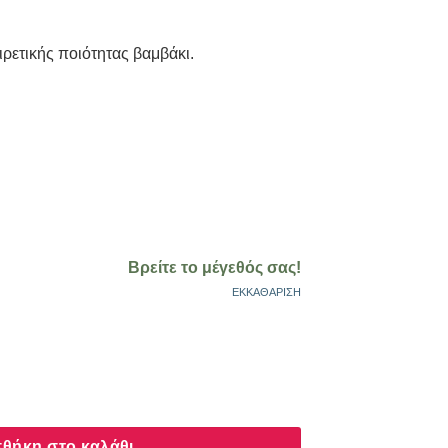
ρετικής ποιότητας βαμβάκι.
Βρείτε το μέγεθός σας!
ΕΚΚΑΘΆΡΙΣΗ
lub μπεζ γυναικείο χ/μ 62 ποσότητα
θήκη στο καλάθι