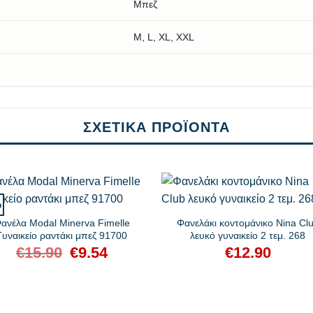
Μπεζ
M, L, XL, XXL
ΣΧΕΤΙΚΆ ΠΡΟΪΌΝΤΑ
+
%
ανέλα Modal Minerva Fimelle
Φανελάκι κοντομάνικο Nina Cl
Γυναικείο ραντάκι μπεζ 91700
λευκό γυναικείο 2 τεμ. 268
€
15.90
Original
€
9.54
Η
€
12.90
price
τρέχουσα
was:
τιμή
€15.90.
είναι:
€9.54.