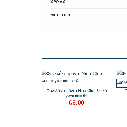
ΧΡΏΜΑ
ΜΈΓΕΘΟΣ
+
+
-40
Φανελάκι τιράντα Nina Club λευκό
Φ
γυναικείο 60
€
6.00