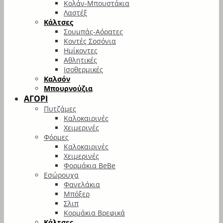
Κολάν-Μπουστάκια
Λαστέξ
Κάλτσες
Σουμπάς-Αόρατες
Κοντές Σοσόνια
Ημίκοντες
Αθλητικές
Ισοθερμικές
Καλσόν
Μπουρνούζια
ΑΓΟΡΙ
Πυτζάμες
Καλοκαιρινές
Χειμερινές
Φόρμες
Καλοκαιρινές
Χειμερινές
Φορμάκια BeBe
Εσώρουχα
Φανελάκια
Μπόξερ
Σλιπ
Κορμάκια Βρεφικά
Κάλτσες