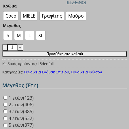
ΕΚΚΑΘΆΡΙΣΗ
Χρώμα
Coco
MIELE
Γραφίτης
Μαύρο
Μέγεθος
S
M
L
XL
Kαλσόν INIZIO 15 DEN ΟΛΟΣΩΜΟ 3503 ποσότητα
Προσθήκη στο καλάθι
Κωδικός προϊόντος:
15denfull
Κατηγορίες:
Γυναικεία Ένδυση Σπιτιού
,
Γυναικεία Καλσόν
Μέγεθος (Έτη)
1 ετών
(123)
2 ετών
(406)
3 ετών
(385)
4 ετών
(532)
5 ετών
(377)