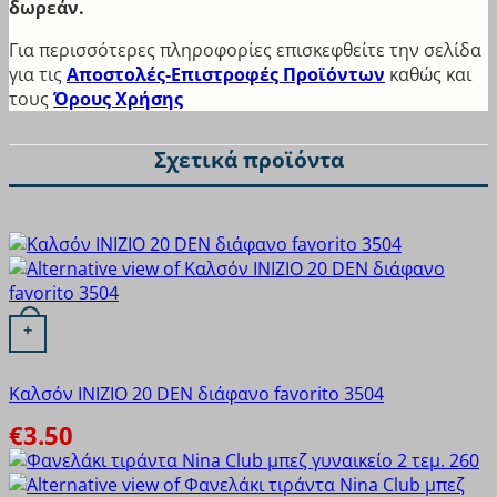
δωρεάν.
Sloggi
STEP
Για περισσότερες πληροφορίες επισκεφθείτε την σελίδα
Tender
για τις
Αποστολές-Επιστροφές Προϊόντων
καθώς και
Trendy
τους
Όρους Χρήσης
Vienetta
Vienetta Secret
Σχετικά προϊόντα
Vtex socks
WALK
Xcode
ΓΙΩΤΑ
ΟΔΥΣΣΕΥ
Πουρνάρα
Αυτό το προϊόν έχει πολλαπλές παραλλαγές. Οι επιλογές
+
Καλσόν INIZIO 20 DEN διάφανο favorito 3504
€
3.50