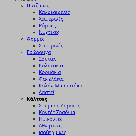
Πυτζάμες
Καλοκαιρινές
Χειμερινές
Ρόμπες
Νυχτικές
Φόρμες
Χειμερινές
Εσώρουχα
Σουτιέν
Κυλοτάκια
Κορμάκια
Φανελάκια
Κολάν-Μπουστάκια
Λαστέξ
Κάλτσες
Σουμπάς-Αόρατες
Κοντές Σοσόνια
Ημίκοντες
Αθλητικές
Ισοθερμικές