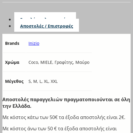
95D
42-44
GALAXY
One Size
45-47
Giorgio
XS
Helios
Επιπλέον πληροφορίες
Inizio
Αποστολές / Επιστροφές
John Mc Klein
Joyce
Brands
Inizio
KOTA
Koyote
Lydia Creations
Χρώμα
Coco, MIELE, Γραφίτης, Μαύρο
Mad Box
Mihra
Minerva
Μέγεθος
S, M, L, XL, XXL
Natura
Nina club
Αποστολές παραγγελιών πραγματοποιούνται σε όλη
Norddiva
την Ελλάδα.
Ox Socks
Paco & Co
Με κόστος κάτω των 50€ τα έξοδα αποστολής είναι 2€.
Sara
Με κόστος άνω των 50 € τα έξοδα αποστολής είναι
Sexen