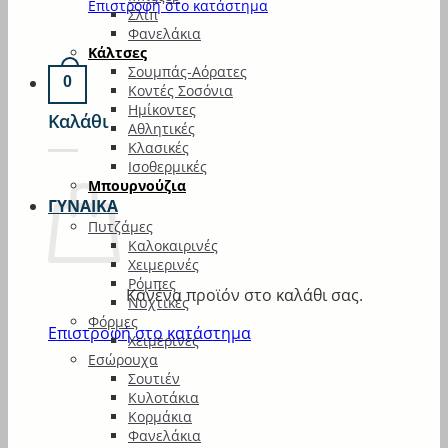
Επιστροφή στο κατάστημα
Σλιπ
Φανελάκια
Κάλτσες
Σουμπάς-Αόρατες
0
Κοντές Σοσόνια
Ημίκοντες
Καλάθι
Αθλητικές
Κλασικές
Ισοθερμικές
Μπουρνούζια
ΓΥΝΑΙΚΑ
Πυτζάμες
Καλοκαιρινές
Χειμερινές
Ρόμπες
Κανένα προϊόν στο καλάθι σας.
Νυχτικές
Φόρμες
Επιστροφή στο κατάστημα
Χειμερινές
Εσώρουχα
Σουτιέν
Κυλοτάκια
Κορμάκια
Φανελάκια