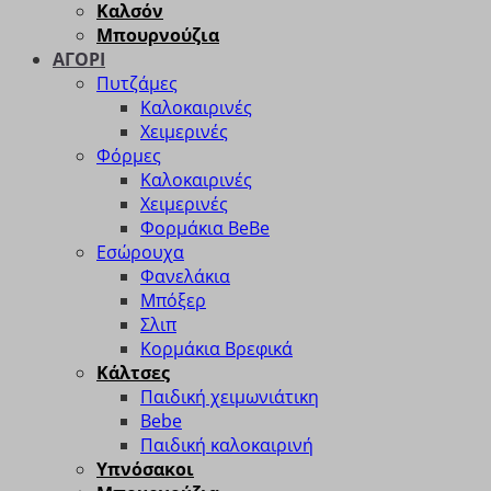
Καλσόν
Μπουρνούζια
ΑΓΟΡΙ
Πυτζάμες
Καλοκαιρινές
Χειμερινές
Φόρμες
Καλοκαιρινές
Χειμερινές
Φορμάκια BeBe
Εσώρουχα
Φανελάκια
Μπόξερ
Σλιπ
Κορμάκια Βρεφικά
Κάλτσες
Παιδική χειμωνιάτικη
Bebe
Παιδική καλοκαιρινή
Υπνόσακοι