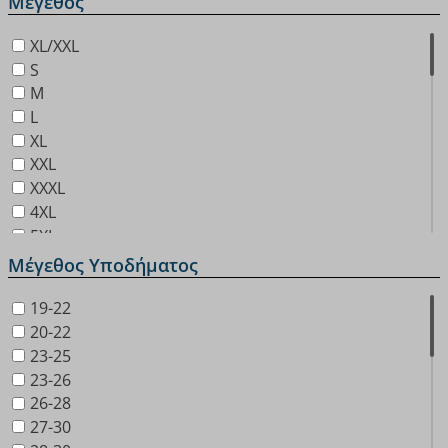
Μέγεθος
XL/XXL
S
M
L
XL
XXL
XXXL
4XL
5XL
6xl
Μέγεθος Υποδήματος
1 (έως 1 έτους)
2 (1-2 ετών)
19-22
3 (2-3 ετών)
20-22
4 (3-4 ετών)
23-25
5 (4-5 ετών)
23-26
75B
26-28
75C
27-30