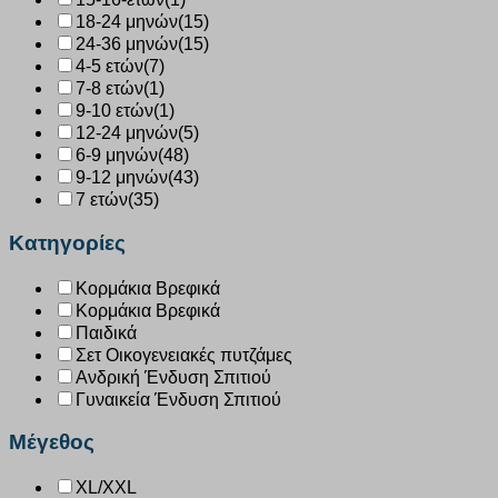
18-24 μηνών
(15)
24-36 μηνών
(15)
4-5 ετών
(7)
7-8 ετών
(1)
9-10 ετών
(1)
12-24 μηνών
(5)
6-9 μηνών
(48)
9-12 μηνών
(43)
7 ετών
(35)
Κατηγορίες
Κορμάκια Βρεφικά
Κορμάκια Βρεφικά
Παιδικά
Σετ Οικογενειακές πυτζάμες
Ανδρική Ένδυση Σπιτιού
Γυναικεία Ένδυση Σπιτιού
Μέγεθος
XL/XXL