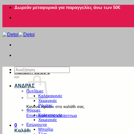
Μετάβαση
Δωρεάν μεταφορικά για παραγγελίες άνω των 50€
στο
περιεχόμενο
Αναζήτηση
Καλάθι /
€
0.00
0
για:
ΑΝΔΡΑΣ
Πυτζάμες
Καλοκαιρινές
Χειμερινές
Ρόμπες
Κανένα προϊόν στο καλάθι σας.
Φόρμες
Καλοκαιρινές
Επιστροφή στο κατάστημα
Χειμερινές
Εσώρουχα
0
Μποξέρ
Καλάθι