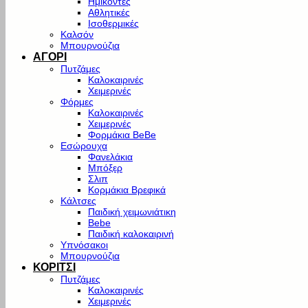
Ημίκοντες
Αθλητικές
Ισοθερμικές
Καλσόν
Μπουρνούζια
ΑΓΟΡΙ
Πυτζάμες
Καλοκαιρινές
Χειμερινές
Φόρμες
Καλοκαιρινές
Χειμερινές
Φορμάκια BeBe
Εσώρουχα
Φανελάκια
Μπόξερ
Σλιπ
Κορμάκια Βρεφικά
Κάλτσες
Παιδική χειμωνιάτικη
Bebe
Παιδική καλοκαιρινή
Υπνόσακοι
Μπουρνούζια
ΚΟΡΙΤΣΙ
Πυτζάμες
Καλοκαιρινές
Χειμερινές