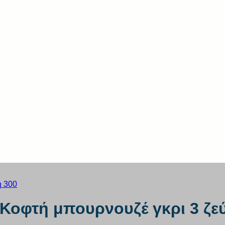
Κοφτή μπουρνουζέ γκρι 3 ζε