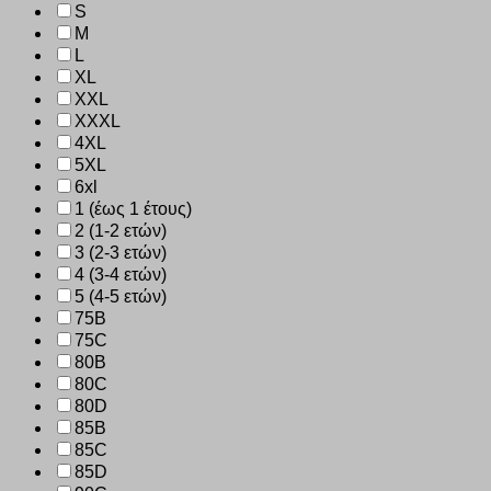
S
M
L
XL
XXL
XXXL
4XL
5XL
6xl
1 (έως 1 έτους)
2 (1-2 ετών)
3 (2-3 ετών)
4 (3-4 ετών)
5 (4-5 ετών)
75B
75C
80B
80C
80D
85B
85C
85D