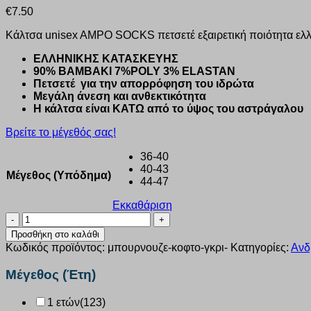
€
7.50
Κάλτσα unisex AMPO SOCKS πετσετέ εξαιρετική ποιότητα ελλ
ΕΛΛΗΝΙΚΗΣ ΚΑΤΑΣΚΕΥΗΣ
90% ΒΑΜΒΑΚΙ 7%POLY 3% ELASTAN
Πετσετέ για την απορρόφηση του ιδρώτα
Μεγάλη άνεση και ανθεκτικότητα
Η κάλτσα είναι ΚΑΤΩ από το ύψος του αστράγαλου
Βρείτε το μέγεθός σας!
36-40
40-43
Μέγεθος (Υπόδημα)
44-47
Εκκαθάριση
Κάλτσα
unisex
Προσθήκη στο καλάθι
Ampo
Κωδικός προϊόντος:
μπουρνουζε-κοφτο-γκρι-
Κατηγορίες:
Ανδ
Socks
Κοφτή
Μέγεθος (Έτη)
μπουρνουζέ
γκρι
1 ετών
(123)
3