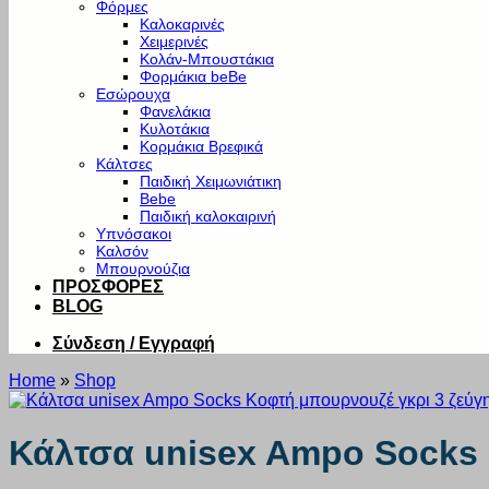
Φόρμες
Καλοκαρινές
Χειμερινές
Κολάν-Μπουστάκια
Φορμάκια beBe
Εσώρουχα
Φανελάκια
Κυλοτάκια
Κορμάκια Βρεφικά
Κάλτσες
Παιδική Χειμωνιάτικη
Bebe
Παιδική καλοκαιρινή
Υπνόσακοι
Καλσόν
Μπουρνούζια
ΠΡΟΣΦΟΡΕΣ
BLOG
Σύνδεση / Εγγραφή
Home
»
Shop
Κάλτσα unisex Ampo Socks 