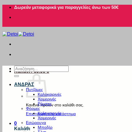
Μετάβαση
Δωρεάν μεταφορικά για παραγγελίες άνω των 50€
στο
περιεχόμενο
Αναζήτηση
Καλάθι /
€
0.00
0
για:
ΑΝΔΡΑΣ
Πυτζάμες
Καλοκαιρινές
Χειμερινές
Ρόμπες
Κανένα προϊόν στο καλάθι σας.
Φόρμες
Καλοκαιρινές
Επιστροφή στο κατάστημα
Χειμερινές
Εσώρουχα
0
Μποξέρ
Καλάθι