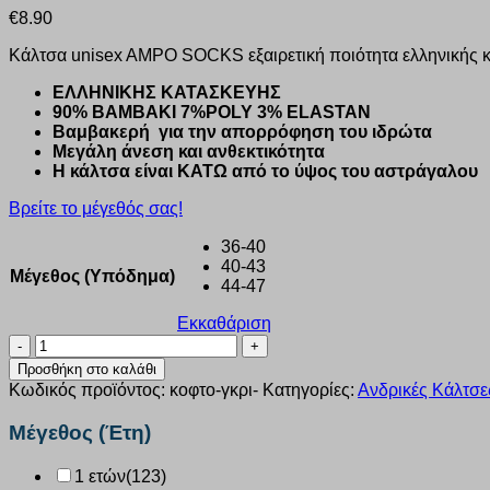
€
8.90
Κάλτσα unisex AMPO SOCKS εξαιρετική ποιότητα ελληνικής 
ΕΛΛΗΝΙΚΗΣ ΚΑΤΑΣΚΕΥΗΣ
90% ΒΑΜΒΑΚΙ 7%POLY 3% ELASTAN
Βαμβακερή για την απορρόφηση του ιδρώτα
Μεγάλη άνεση και ανθεκτικότητα
Η κάλτσα είναι ΚΑΤΩ από το ύψος του αστράγαλου
Βρείτε το μέγεθός σας!
36-40
40-43
Μέγεθος (Υπόδημα)
44-47
Εκκαθάριση
Κάλτσα
unisex
Προσθήκη στο καλάθι
Ampo
Κωδικός προϊόντος:
κοφτο-γκρι-
Κατηγορίες:
Ανδρικές Κάλτσε
Socks
Κοφτό
Μέγεθος (Έτη)
λεπτό
γκρι
1 ετών
(123)
4