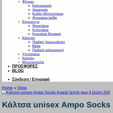
Φόρμες
Καλοκαρινές
Χειμερινές
Κολάν-Μπουστάκια
Φορμάκια beBe
Εσώρουχα
Φανελάκια
Κυλοτάκια
Κορμάκια Βρεφικά
Κάλτσες
Παιδική Χειμωνιάτικη
Bebe
Παιδική καλοκαιρινή
Υπνόσακοι
Καλσόν
Μπουρνούζια
ΠΡΟΣΦΟΡΕΣ
BLOG
Σύνδεση / Εγγραφή
Home
»
Shop
Κάλτσα unisex Ampo Socks 