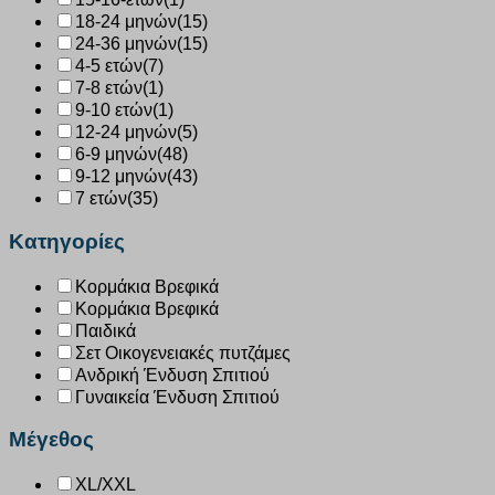
18-24 μηνών
(15)
24-36 μηνών
(15)
4-5 ετών
(7)
7-8 ετών
(1)
9-10 ετών
(1)
12-24 μηνών
(5)
6-9 μηνών
(48)
9-12 μηνών
(43)
7 ετών
(35)
Κατηγορίες
Κορμάκια Βρεφικά
Κορμάκια Βρεφικά
Παιδικά
Σετ Οικογενειακές πυτζάμες
Ανδρική Ένδυση Σπιτιού
Γυναικεία Ένδυση Σπιτιού
Μέγεθος
XL/XXL