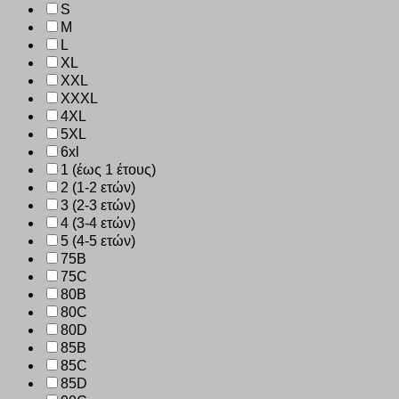
S
M
L
XL
XXL
XXXL
4XL
5XL
6xl
1 (έως 1 έτους)
2 (1-2 ετών)
3 (2-3 ετών)
4 (3-4 ετών)
5 (4-5 ετών)
75B
75C
80B
80C
80D
85B
85C
85D