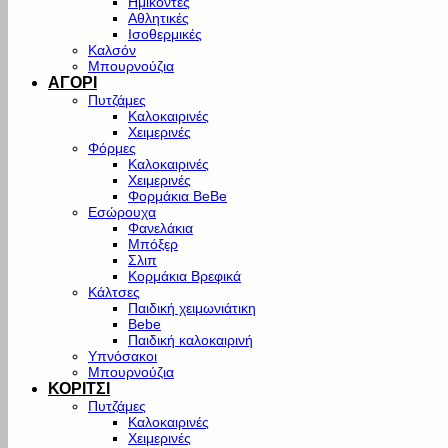
Ημίκοντες
Αθλητικές
Ισοθερμικές
Καλσόν
Μπουρνούζια
ΑΓΟΡΙ
Πυτζάμες
Καλοκαιρινές
Χειμερινές
Φόρμες
Καλοκαιρινές
Χειμερινές
Φορμάκια BeBe
Εσώρουχα
Φανελάκια
Μπόξερ
Σλιπ
Κορμάκια Βρεφικά
Κάλτσες
Παιδική χειμωνιάτικη
Bebe
Παιδική καλοκαιρινή
Υπνόσακοι
Μπουρνούζια
ΚΟΡΙΤΣΙ
Πυτζάμες
Καλοκαιρινές
Χειμερινές