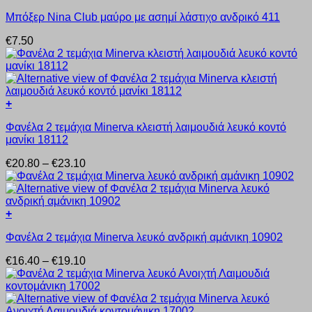
Αυτό
μπορούν
Μπόξερ Nina Club μαύρο με ασημί λάστιχο ανδρικό 411
το
να
προϊόν
επιλεγούν
€
7.50
έχει
στη
πολλαπλές
σελίδα
παραλλαγές.
του
Οι
προϊόντος
επιλογές
+
μπορούν
Αυτό
να
Φανέλα 2 τεμάχια Minerva κλειστή λαιμουδιά λευκό κοντό
το
επιλεγούν
μανίκι 18112
προϊόν
στη
έχει
σελίδα
Price
€
20.80
–
€
23.10
πολλαπλές
του
range:
παραλλαγές.
προϊόντος
€20.80
Οι
through
επιλογές
€23.10
+
μπορούν
Αυτό
να
Φανέλα 2 τεμάχια Minerva λευκό ανδρική αμάνικη 10902
το
επιλεγούν
προϊόν
στη
Price
€
16.40
–
€
19.10
έχει
σελίδα
range:
πολλαπλές
του
€16.40
παραλλαγές.
προϊόντος
through
Οι
€19.10