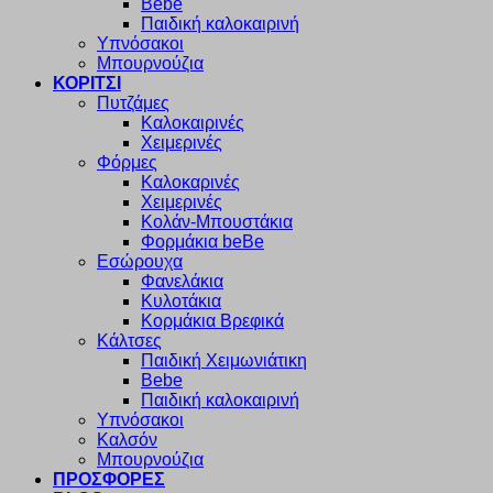
Bebe
Παιδική καλοκαιρινή
Υπνόσακοι
Μπουρνούζια
ΚΟΡΙΤΣΙ
Πυτζάμες
Καλοκαιρινές
Χειμερινές
Φόρμες
Καλοκαρινές
Χειμερινές
Κολάν-Μπουστάκια
Φορμάκια beBe
Εσώρουχα
Φανελάκια
Κυλοτάκια
Κορμάκια Βρεφικά
Κάλτσες
Παιδική Χειμωνιάτικη
Bebe
Παιδική καλοκαιρινή
Υπνόσακοι
Καλσόν
Μπουρνούζια
ΠΡΟΣΦΟΡΕΣ