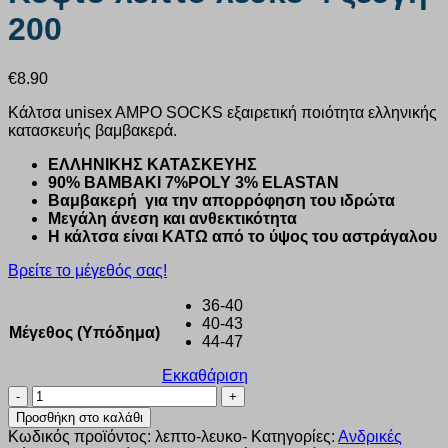
200
€
8.90
Κάλτσα unisex AMPO SOCKS εξαιρετική ποιότητα ελληνικής
κατασκευής βαμβακερά.
ΕΛΛΗΝΙΚΗΣ ΚΑΤΑΣΚΕΥΗΣ
90% ΒΑΜΒΑΚΙ 7%POLY 3% ELASTAN
Βαμβακερή για την απορρόφηση του ιδρώτα
Μεγάλη άνεση και ανθεκτικότητα
Η κάλτσα είναι ΚΑΤΩ από το ύψος του αστράγαλου
Βρείτε το μέγεθός σας!
36-40
40-43
Μέγεθος (Υπόδημα)
44-47
Εκκαθάριση
Κάλτσα
unisex
Προσθήκη στο καλάθι
Ampo
Κωδικός προϊόντος:
λεπτο-λευκο-
Κατηγορίες:
Ανδρικές
Socks