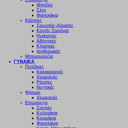
Μποξέρ
Σλιπ
Φανελάκια
Κάλτσες
Σουμπάς-Αόρατες
Κοντές Σοσόνια
Ημίκοντες
Αθλητικές
Κλασικές
Ισοθερμικές
Μπουρνούζια
ΓΥΝΑΙΚΑ
Πυτζάμες
Καλοκαιρινές
Χειμερινές
Ρόμπες
Νυχτικές
Φόρμες
Χειμερινές
Εσώρουχα
Σουτιέν
Κυλοτάκια
Κορμάκια
Φανελάκια