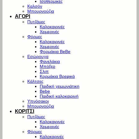
Ισοθερμικές
Καλσόν
Μπουρνούζια
ΑΓΟΡΙ
Πυτζάμες
Καλοκαιρινές
Χειμερινές
Φόρμες
Καλοκαιρινές
Χειμερινές
Φορμάκια BeBe
Εσώρουχα
Φανελάκια
Μπόξερ
Σλιπ
Κορμάκια Βρεφικά
Κάλτσες
Παιδική χειμωνιάτικη
Bebe
Παιδική καλοκαιρινή
Υπνόσακοι
Μπουρνούζια
ΚΟΡΙΤΣΙ
Πυτζάμες
Καλοκαιρινές
Χειμερινές
Φόρμες
Καλοκαρινές