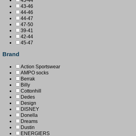
43-44
43-46
44-46
44-47
47-50
39-41
42-44
45-47
Brand
Action Sportswear
AMPO socks
Berrak
Billy
Cottonhill
Dedes
Design
DISNEY
Donella
Dreams
Dustin
ENERGIERS