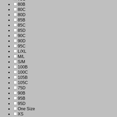
80B
80C
80D
85B
85C
85D
90C
90D
95C
L/XL
M/L
S/M
100B
100C
105B
105C
75D
90B
95B
95D
One Size
XS