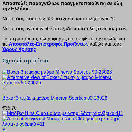
Αποστολές παραγγελιών πραγματοποιούνται σε όλη
την Ελλάδα.
Με κόστος κάτω των 50€ τα έξοδα αποστολής είναι 2€.
Με κόστος άνω των 50 € τα έξοδα αποστολής είναι
δωρεάν.
Για περισσότερες πληροφορίες επισκεφθείτε την σελίδα για
τις
Αποστολές-Επιστροφές Προϊόντων
καθώς και τους
Όρους Χρήσης
Σχετικά προϊόντα
+
Αυτό
Boxer 3 τεμάχια μαύρο Minerva Sporties 90-23026
το
προϊόν
€
35.70
έχει
πολλαπλές
παραλλαγές.
Οι
+
επιλογές