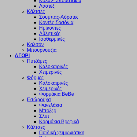
Κολάν-Μπουστάκια
Λαστέξ
Κάλτσες
Σουμπάς-Αόρατες
Κοντές Σοσόνια
Ημίκοντες
Αθλητικές
Ισοθερμικές
Καλσόν
Μπουρνούζια
ΑΓΟΡΙ
Πυτζάμες
Καλοκαιρινές
Χειμερινές
Φόρμες
Καλοκαιρινές
Χειμερινές
Φορμάκια BeBe
Εσώρουχα
Φανελάκια
Μπόξερ
Σλιπ
Κορμάκια Βρεφικά
Κάλτσες
Παιδική χειμωνιάτικη