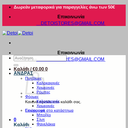
Μετάβαση
Δωρεάν μεταφορικά για παραγγελίες άνω των 50€
στο
Επικοινωνία
περιεχόμενο
DETOISTORES@GMAIL.COM
Επικοινωνία
Αναζήτηση
DETOISTORES@GMAIL.COM
για:
Καλάθι /
€
0.00
0
ΑΝΔΡΑΣ
Πυτζάμες
Καλοκαιρινές
Χειμερινές
Ρόμπες
Φόρμες
Καλοκαιρινές
Κανένα προϊόν στο καλάθι σας.
Χειμερινές
Εσώρουχα
Επιστροφή στο κατάστημα
Μποξέρ
Σλιπ
0
Φανελάκια
Καλάθι