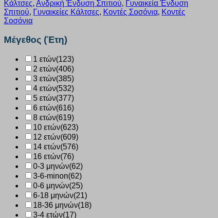
Κάλτσες
,
Ανδρική Ένδυση Σπιτιού
,
Γυναικεία Ένδυση
Κοφτό
Σπιτιού
,
Γυναικείες Κάλτσες
,
Κοντές Σοσόνια
,
Κοντές
λεπτό
Σοσόνια
λευκό
4
Μέγεθος (Έτη)
ζεύγη
200
1 ετών
(123)
ποσότητα
2 ετών
(406)
3 ετών
(385)
4 ετών
(532)
5 ετών
(377)
6 ετών
(616)
8 ετών
(619)
10 ετών
(623)
12 ετών
(609)
14 ετών
(576)
16 ετών
(76)
0-3 μηνών
(62)
3-6-minon
(62)
0-6 μηνών
(25)
6-18 μηνών
(21)
18-36 μηνών
(18)
3-4 ετών
(17)