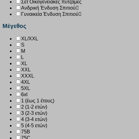
Σετ Οικογενειακές πυτζάμες
Ανδρική Ένδυση Σπιτιού
Γυναικεία Ένδυση Σπιτιού
Μέγεθος
XL/XXL
S
M
L
XL
XXL
XXXL
4XL
5XL
6xl
1 (έως 1 έτους)
2 (1-2 ετών)
3 (2-3 ετών)
4 (3-4 ετών)
5 (4-5 ετών)
75B
75C