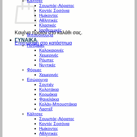
Κάλτσες
Σουμπάς-Αόρατες
Κοντές Σοσόνια
Ημίκοντες
Αθλητικές
Κλασικές
Ισοθερμικές
Κανένα προϊόν στο καλάθι σας.
Μπουρνούζια
ΓΥΝΑΙΚΑ
Επιστροφή στο κατάστημα
Πυτζάμες
Καλοκαιρινές
Χειμερινές
Ρόμπες
Νυχτικές
Φόρμες
Χειμερινές
Εσώρουχα
Σουτιέν
Κυλοτάκια
Κορμάκια
Φανελάκια
Κολάν-Μπουστάκια
Λαστέξ
Κάλτσες
Σουμπάς-Αόρατες
Κοντές Σοσόνια
Ημίκοντες
Αθλητικές