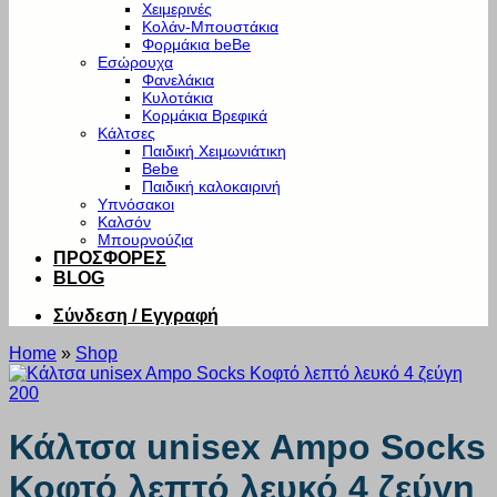
Χειμερινές
Κολάν-Μπουστάκια
Φορμάκια beBe
Εσώρουχα
Φανελάκια
Κυλοτάκια
Κορμάκια Βρεφικά
Κάλτσες
Παιδική Χειμωνιάτικη
Bebe
Παιδική καλοκαιρινή
Υπνόσακοι
Καλσόν
Μπουρνούζια
ΠΡΟΣΦΟΡΕΣ
BLOG
Σύνδεση / Εγγραφή
Home
»
Shop
Κάλτσα unisex Ampo Socks
Κοφτό λεπτό λευκό 4 ζεύγη