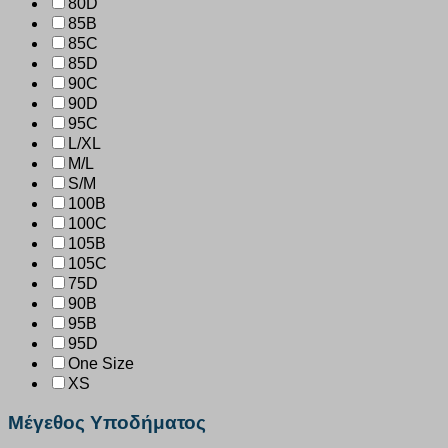
80D
85B
85C
85D
90C
90D
95C
L/XL
M/L
S/M
100B
100C
105B
105C
75D
90B
95B
95D
One Size
XS
Μέγεθος Υποδήματος