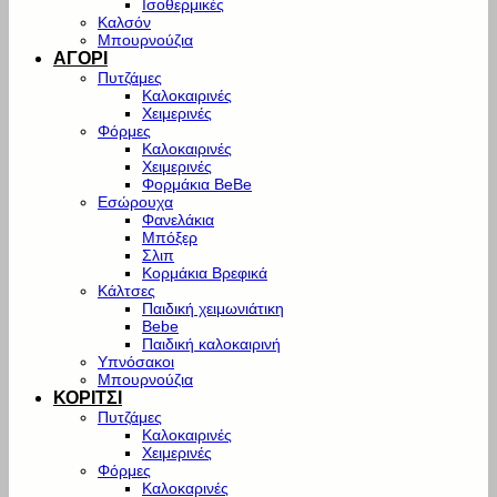
Ισοθερμικές
Καλσόν
Μπουρνούζια
ΑΓΟΡΙ
Πυτζάμες
Καλοκαιρινές
Χειμερινές
Φόρμες
Καλοκαιρινές
Χειμερινές
Φορμάκια BeBe
Εσώρουχα
Φανελάκια
Μπόξερ
Σλιπ
Κορμάκια Βρεφικά
Κάλτσες
Παιδική χειμωνιάτικη
Bebe
Παιδική καλοκαιρινή
Υπνόσακοι
Μπουρνούζια
ΚΟΡΙΤΣΙ
Πυτζάμες
Καλοκαιρινές
Χειμερινές
Φόρμες
Καλοκαρινές