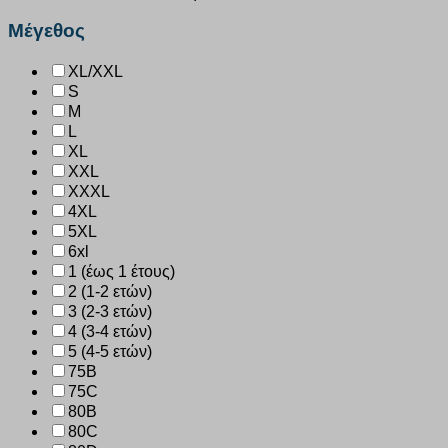
Μέγεθος
XL/XXL
S
M
L
XL
XXL
XXXL
4XL
5XL
6xl
1 (έως 1 έτους)
2 (1-2 ετών)
3 (2-3 ετών)
4 (3-4 ετών)
5 (4-5 ετών)
75B
75C
80B
80C