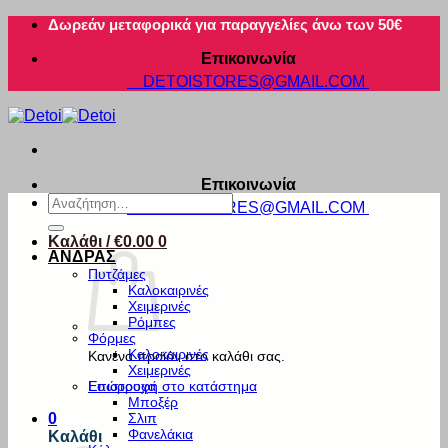
Μετάβαση
Δωρεάν μεταφορικά για παραγγελίες άνω των 50€
στο
Επικοινωνία
περιεχόμενο
DETOISTORES@GMAIL.COM
Επικοινωνία
Αναζήτηση
DETOISTORES@GMAIL.COM
για:
Καλάθι /
€
0.00
0
ΑΝΔΡΑΣ
Πυτζάμες
Καλοκαιρινές
Χειμερινές
Ρόμπες
Φόρμες
Καλοκαιρινές
Κανένα προϊόν στο καλάθι σας.
Χειμερινές
Εσώρουχα
Επιστροφή στο κατάστημα
Μποξέρ
Σλιπ
0
Φανελάκια
Καλάθι