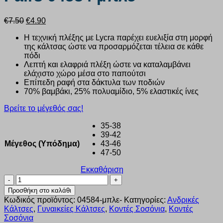
Original
Η
€
7.50
€
4.90
price
τρέχουσα
Η τεχνική πλέξης με Lycra παρέχει ευελιξία στη μορφή
was:
τιμή
της κάλτσας ώστε να προσαρμόζεται τέλεια σε κάθε
€7.50.
είναι:
πόδι
€4.90.
Λεπτή και ελαφριά πλέξη ώστε να καταλαμβάνει
ελάχιστο χώρο μέσα στο παπούτσι
Επίπεδη ραφή στα δάκτυλα των ποδιών
70% βαμβάκι, 25% πολυαμίδιο, 5% ελαστικές ίνες
Βρείτε το μέγεθός σας!
35-38
39-42
Μέγεθος (Υπόδημα)
43-46
47-50
Εκκαθάριση
Κάλτσα
Xcode
Προσθήκη στο καλάθι
XX
Κωδικός προϊόντος:
04584-μπλε-
Κατηγορίες:
Ανδρικές
Short
Κάλτσες
,
Γυναικείες Κάλτσες
,
Κοντές Σοσόνια
,
Κοντές
3
Σοσόνια