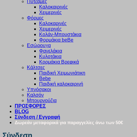
Πυτζάμες
Καλοκαιρινές
Χειμερινές
Φόρμες
Καλοκαρινές
Χειμερινές
Κολάν-Μπουστάκια
Φορμάκια beBe
Εσώρουχα
Φανελάκια
Κυλοτάκια
Κορμάκια Βρεφικά
Κάλτσες
Παιδική Χειμωνιάτικη
Bebe
Παιδική καλοκαιρινή
Υπνόσακοι
Καλσόν
Μπουρνούζια
ΠΡΟΣΦΟΡΕΣ
BLOG
Σύνδεση / Εγγραφή
Δωρεάν μεταφορικά για παραγγελίες άνω των 50€
Σύνδεση