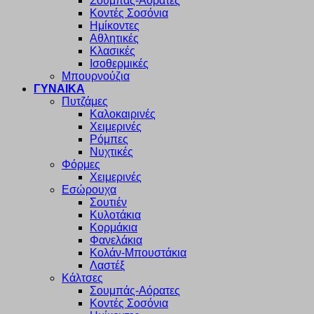
Σουμπάς-Αόρατες
Κοντές Σοσόνια
Ημίκοντες
Αθλητικές
Κλασικές
Ισοθερμικές
Μπουρνούζια
ΓΥΝΑΙΚΑ
Πυτζάμες
Καλοκαιρινές
Χειμερινές
Ρόμπες
Νυχτικές
Φόρμες
Χειμερινές
Εσώρουχα
Σουτιέν
Κυλοτάκια
Κορμάκια
Φανελάκια
Κολάν-Μπουστάκια
Λαστέξ
Κάλτσες
Σουμπάς-Αόρατες
Κοντές Σοσόνια