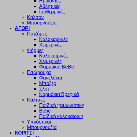
Ημίκοντες
Αθλητικές
Ισοθερμικές
Καλσόν
Μπουρνούζια
ΑΓΟΡΙ
Πυτζάμες
Καλοκαιρινές
Χειμερινές
Φόρμες
Καλοκαιρινές
Χειμερινές
Φορμάκια BeBe
Εσώρουχα
Φανελάκια
Μπόξερ
Σλιπ
Κορμάκια Βρεφικά
Κάλτσες
Παιδική χειμωνιάτικη
Bebe
Παιδική καλοκαιρινή
Υπνόσακοι
Μπουρνούζια
ΚΟΡΙΤΣΙ