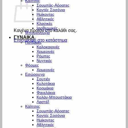
Κάλτσες
Σουμπάς-Αόρατες
Κοντές Σοσόνια
Ημίκοντες
Αθλητικές
Κλασικές
Ισοθερμικές
Κανένα προϊόν στο καλάθι σας.
Μπουρνούζια
ΓΥΝΑΙΚΑ
Επιστροφή στο κατάστημα
Πυτζάμες
Καλοκαιρινές
Χειμερινές
Ρόμπες
Νυχτικές
Φόρμες
Χειμερινές
Εσώρουχα
Σουτιέν
Κυλοτάκια
Κορμάκια
Φανελάκια
Κολάν-Μπουστάκια
Λαστέξ
Κάλτσες
Σουμπάς-Αόρατες
Κοντές Σοσόνια
Ημίκοντες
Αθλητικές