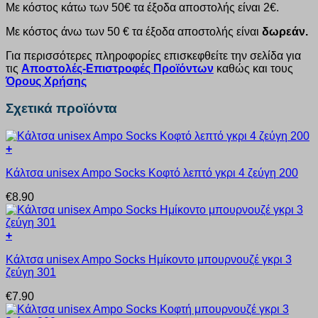
Με κόστος κάτω των 50€ τα έξοδα αποστολής είναι 2€.
Με κόστος άνω των 50 € τα έξοδα αποστολής είναι
δωρεάν.
Για περισσότερες πληροφορίες επισκεφθείτε την σελίδα για
τις
Αποστολές-Επιστροφές Προϊόντων
καθώς και τους
Όρους Χρήσης
Σχετικά προϊόντα
+
Αυτό
Κάλτσα unisex Ampo Socks Κοφτό λεπτό γκρι 4 ζεύγη 200
το
προϊόν
€
8.90
έχει
πολλαπλές
παραλλαγές.
+
Οι
Αυτό
επιλογές
Κάλτσα unisex Ampo Socks Ημίκοντο μπουρνουζέ γκρι 3
το
μπορούν
ζεύγη 301
προϊόν
να
έχει
επιλεγούν
€
7.90
πολλαπλές
στη
παραλλαγές.
σελίδα