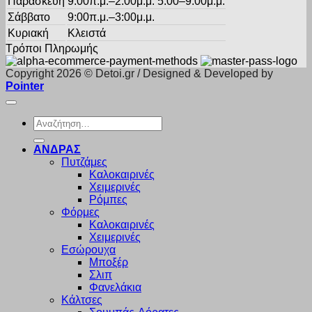
Παρασκευή
9:00π.μ.–2:00μ.μ. 5:00–9:00μ.μ.
Σάββατο
9:00π.μ.–3:00μ.μ.
Κυριακή
Κλειστά
Τρόποι Πληρωμής
Copyright 2026 © Detoi.gr / Designed & Developed by
Pointer
Αναζήτηση
για:
ΑΝΔΡΑΣ
Πυτζάμες
Καλοκαιρινές
Χειμερινές
Ρόμπες
Φόρμες
Καλοκαιρινές
Χειμερινές
Εσώρουχα
Μποξέρ
Σλιπ
Φανελάκια
Κάλτσες