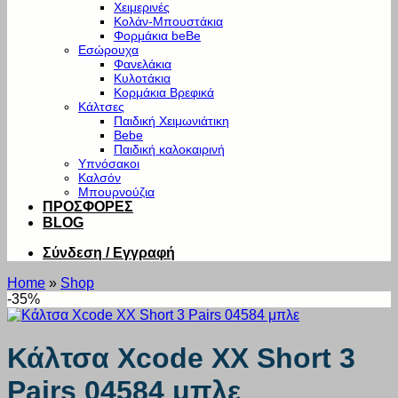
Χειμερινές
Κολάν-Μπουστάκια
Φορμάκια beBe
Εσώρουχα
Φανελάκια
Κυλοτάκια
Κορμάκια Βρεφικά
Κάλτσες
Παιδική Χειμωνιάτικη
Bebe
Παιδική καλοκαιρινή
Υπνόσακοι
Καλσόν
Μπουρνούζια
ΠΡΟΣΦΟΡΕΣ
BLOG
Σύνδεση / Εγγραφή
Home
»
Shop
-35%
Κάλτσα Xcode XX Short 3
Pairs 04584 μπλε