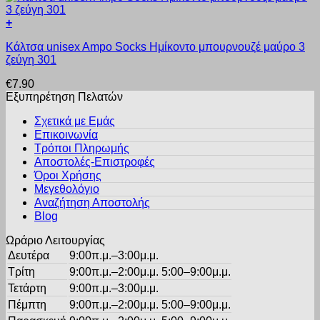
Οι
+
επιλογές
Αυτό
μπορούν
Κάλτσα unisex Ampo Socks Ημίκοντο μπουρνουζέ μαύρο 3
το
να
ζεύγη 301
προϊόν
επιλεγούν
έχει
στη
€
7.90
πολλαπλές
σελίδα
Εξυπηρέτηση Πελατών
παραλλαγές.
του
Οι
προϊόντος
Σχετικά με Εμάς
επιλογές
Επικοινωνία
μπορούν
Τρόποι Πληρωμής
να
Αποστολές-Επιστροφές
επιλεγούν
Όροι Χρήσης
στη
σελίδα
Μεγεθολόγιο
του
Αναζήτηση Αποστολής
προϊόντος
Blog
Ωράριο Λειτουργίας
Δευτέρα
9:00π.μ.–3:00μ.μ.
Τρίτη
9:00π.μ.–2:00μ.μ. 5:00–9:00μ.μ.
Τετάρτη
9:00π.μ.–3:00μ.μ.
Πέμπτη
9:00π.μ.–2:00μ.μ. 5:00–9:00μ.μ.