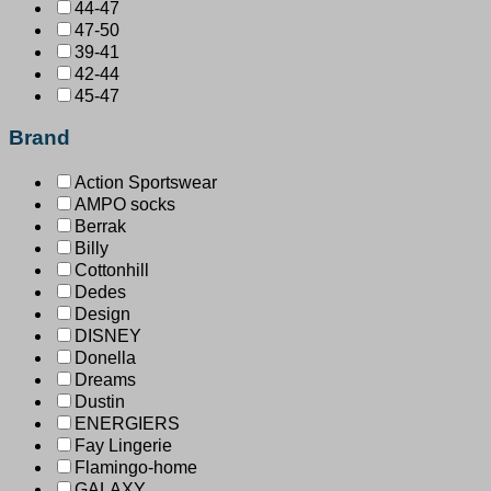
44-47
47-50
39-41
42-44
45-47
Brand
Action Sportswear
AMPO socks
Berrak
Billy
Cottonhill
Dedes
Design
DISNEY
Donella
Dreams
Dustin
ENERGIERS
Fay Lingerie
Flamingo-home
GALAXY