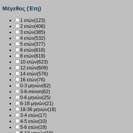
Pairs
04584
Μέγεθος (Έτη)
μπλε
ποσότητα
1 ετών
(123)
2 ετών
(406)
3 ετών
(385)
4 ετών
(532)
5 ετών
(377)
6 ετών
(616)
8 ετών
(619)
10 ετών
(623)
12 ετών
(609)
14 ετών
(576)
16 ετών
(76)
0-3 μηνών
(62)
3-6-minon
(62)
0-6 μηνών
(25)
6-18 μηνών
(21)
18-36 μηνών
(18)
3-4 ετών
(17)
4-5 ετών
(10)
5-6 ετών
(18)