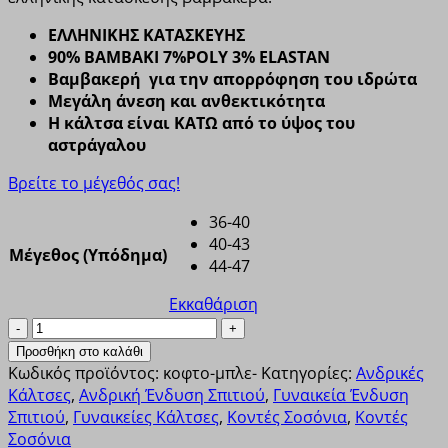
ΕΛΛΗΝΙΚΗΣ ΚΑΤΑΣΚΕΥΗΣ
90% ΒΑΜΒΑΚΙ 7%POLY 3% ELASTAN
Βαμβακερή για την απορρόφηση του ιδρώτα
Μεγάλη άνεση και ανθεκτικότητα
Η κάλτσα είναι ΚΑΤΩ από το ύψος του
αστράγαλου
Βρείτε το μέγεθός σας!
36-40
40-43
Μέγεθος (Υπόδημα)
44-47
Εκκαθάριση
Κάλτσα
unisex
Προσθήκη στο καλάθι
Ampo
Κωδικός προϊόντος:
κοφτο-μπλε-
Κατηγορίες:
Ανδρικές
Socks
Κάλτσες
,
Ανδρική Ένδυση Σπιτιού
,
Γυναικεία Ένδυση
Κοφτό
Σπιτιού
,
Γυναικείες Κάλτσες
,
Κοντές Σοσόνια
,
Κοντές
λεπτό
Σοσόνια