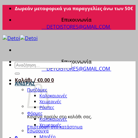
Μετάβαση
Δωρεάν μεταφορικά για παραγγελίες άνω των 50€
στο
Επικοινωνία
περιεχόμενο
DETOISTORES@GMAIL.COM
Επικοινωνία
Αναζήτηση
DETOISTORES@GMAIL.COM
για:
Καλάθι /
€
0.00
0
ΑΝΔΡΑΣ
Πυτζάμες
Καλοκαιρινές
Χειμερινές
Ρόμπες
Φόρμες
Κανένα προϊόν στο καλάθι σας.
Καλοκαιρινές
Χειμερινές
Επιστροφή στο κατάστημα
Εσώρουχα
Μποξέρ