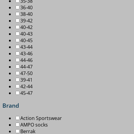
35-38
36-40
38-40
39-42
40-42
40-43
40-45
43-44
43-46
44-46
44-47
47-50
39-41
42-44
45-47
Brand
Action Sportswear
AMPO socks
Berrak