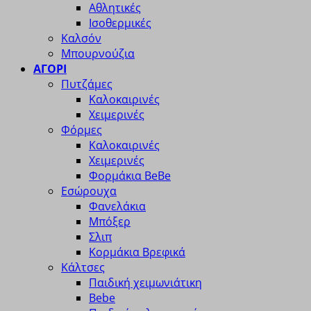
Αθλητικές
Ισοθερμικές
Καλσόν
Μπουρνούζια
ΑΓΟΡΙ
Πυτζάμες
Καλοκαιρινές
Χειμερινές
Φόρμες
Καλοκαιρινές
Χειμερινές
Φορμάκια BeBe
Εσώρουχα
Φανελάκια
Μπόξερ
Σλιπ
Κορμάκια Βρεφικά
Κάλτσες
Παιδική χειμωνιάτικη
Bebe