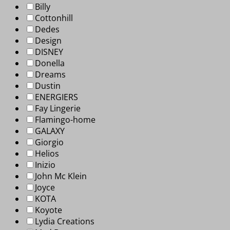
Billy
Cottonhill
Dedes
Design
DISNEY
Donella
Dreams
Dustin
ENERGIERS
Fay Lingerie
Flamingo-home
GALAXY
Giorgio
Helios
Inizio
John Mc Klein
Joyce
KOTA
Koyote
Lydia Creations