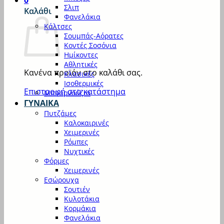
0
Σλιπ
Καλάθι
Φανελάκια
Κάλτσες
Σουμπάς-Αόρατες
Κοντές Σοσόνια
Ημίκοντες
Αθλητικές
Κανένα προϊόν στο καλάθι σας.
Κλασικές
Ισοθερμικές
Επιστροφή στο κατάστημα
Μπουρνούζια
ΓΥΝΑΙΚΑ
Πυτζάμες
Καλοκαιρινές
Χειμερινές
Ρόμπες
Νυχτικές
Φόρμες
Χειμερινές
Εσώρουχα
Σουτιέν
Κυλοτάκια
Κορμάκια
Φανελάκια