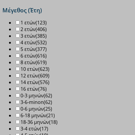
μπλε
Μέγεθος (Έτη)
4
ζεύγη
1 ετών
(123)
200
2 ετών
(406)
ποσότητα
3 ετών
(385)
4 ετών
(532)
5 ετών
(377)
6 ετών
(616)
8 ετών
(619)
10 ετών
(623)
12 ετών
(609)
14 ετών
(576)
16 ετών
(76)
0-3 μηνών
(62)
3-6-minon
(62)
0-6 μηνών
(25)
6-18 μηνών
(21)
18-36 μηνών
(18)
3-4 ετών
(17)