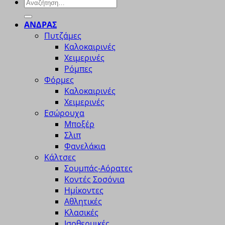
Αναζήτηση
για:
ΑΝΔΡΑΣ
Πυτζάμες
Καλοκαιρινές
Χειμερινές
Ρόμπες
Φόρμες
Καλοκαιρινές
Χειμερινές
Εσώρουχα
Μποξέρ
Σλιπ
Φανελάκια
Κάλτσες
Σουμπάς-Αόρατες
Κοντές Σοσόνια
Ημίκοντες
Αθλητικές
Κλασικές
Ισοθερμικές