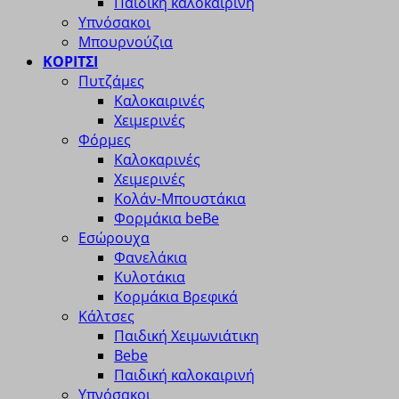
Παιδική καλοκαιρινή
Υπνόσακοι
Μπουρνούζια
ΚΟΡΙΤΣΙ
Πυτζάμες
Καλοκαιρινές
Χειμερινές
Φόρμες
Καλοκαρινές
Χειμερινές
Κολάν-Μπουστάκια
Φορμάκια beBe
Εσώρουχα
Φανελάκια
Κυλοτάκια
Κορμάκια Βρεφικά
Κάλτσες
Παιδική Χειμωνιάτικη
Bebe
Παιδική καλοκαιρινή
Υπνόσακοι