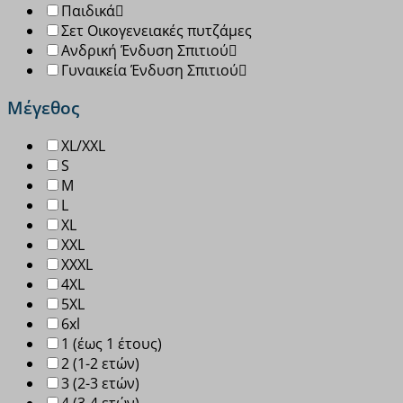
Παιδικά
Σετ Οικογενειακές πυτζάμες
Ανδρική Ένδυση Σπιτιού
Γυναικεία Ένδυση Σπιτιού
Μέγεθος
XL/XXL
S
M
L
XL
XXL
XXXL
4XL
5XL
6xl
1 (έως 1 έτους)
2 (1-2 ετών)
3 (2-3 ετών)