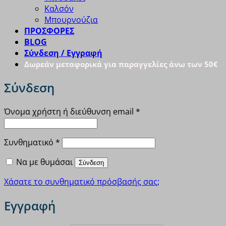
Καλσόν
Μπουρνούζια
ΠΡΟΣΦΟΡΕΣ
BLOG
Σύνδεση / Εγγραφή
Δωρεάν μεταφορικά για παραγγελίες άνω των 50€
Σύνδεση
Απαιτείται
Όνομα χρήστη ή διεύθυνση email
*
Απαιτείται
Συνθηματικό
*
Να με θυμάσαι
Σύνδεση
Χάσατε το συνθηματικό πρόσβασής σας;
Εγγραφή