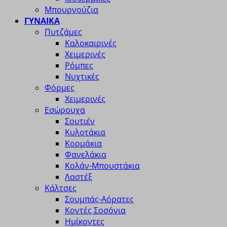
Μπουρνούζια
ΓΥΝΑΙΚΑ
Πυτζάμες
Καλοκαιρινές
Χειμερινές
Ρόμπες
Νυχτικές
Φόρμες
Χειμερινές
Εσώρουχα
Σουτιέν
Κυλοτάκια
Κορμάκια
Φανελάκια
Κολάν-Μπουστάκια
Λαστέξ
Κάλτσες
Σουμπάς-Αόρατες
Κοντές Σοσόνια
Ημίκοντες