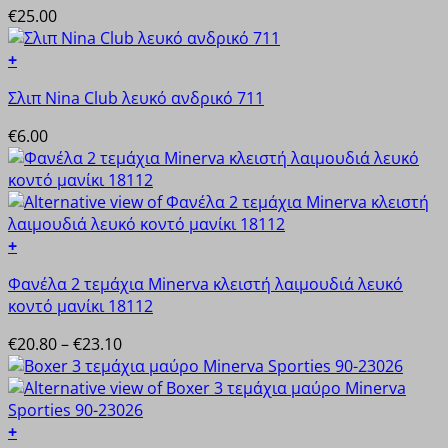
έχει
€
25.00
σελίδα
πολλαπλές
του
παραλλαγές.
+
προϊόντος
Οι
Αυτό
επιλογές
Σλιπ Nina Club λευκό ανδρικό 711
το
μπορούν
προϊόν
€
6.00
να
έχει
επιλεγούν
πολλαπλές
στη
παραλλαγές.
σελίδα
Οι
του
επιλογές
+
προϊόντος
μπορούν
Αυτό
να
Φανέλα 2 τεμάχια Minerva κλειστή λαιμουδιά λευκό
το
επιλεγούν
κοντό μανίκι 18112
προϊόν
στη
έχει
Price
€
20.80
–
€
23.10
σελίδα
πολλαπλές
range:
του
παραλλαγές.
€20.80
προϊόντος
Οι
through
επιλογές
€23.10
+
μπορούν