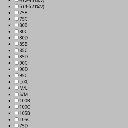
4 (3-4 ετών)
5 (4-5 ετών)
75B
75C
80B
80C
80D
85B
85C
85D
90C
90D
95C
L/XL
M/L
S/M
100B
100C
105B
105C
75D