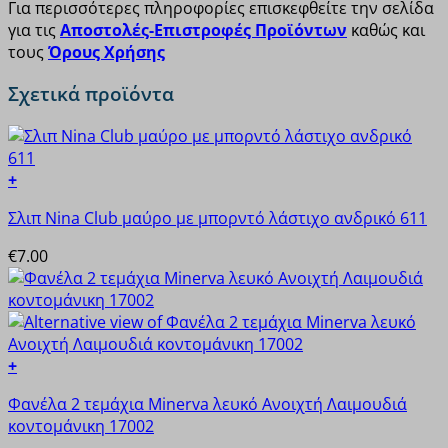
Για περισσότερες πληροφορίες επισκεφθείτε την σελίδα
για τις
Αποστολές-Επιστροφές Προϊόντων
καθώς και
τους
Όρους Χρήσης
Σχετικά προϊόντα
+
Αυτό
Σλιπ Nina Club μαύρο με μπορντό λάστιχο ανδρικό 611
το
προϊόν
€
7.00
έχει
πολλαπλές
παραλλαγές.
Οι
επιλογές
+
μπορούν
Αυτό
να
Φανέλα 2 τεμάχια Minerva λευκό Ανοιχτή Λαιμουδιά
το
επιλεγούν
κοντομάνικη 17002
προϊόν
στη