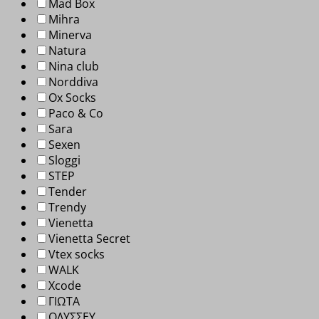
Mad Box
Mihra
Minerva
Natura
Nina club
Norddiva
Ox Socks
Paco & Co
Sara
Sexen
Sloggi
STEP
Tender
Trendy
Vienetta
Vienetta Secret
Vtex socks
WALK
Xcode
ΓΙΩΤΑ
ΟΔΥΣΣΕΥ