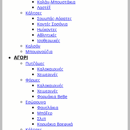
Κολάν-Μπουστάκια
Λαστέξ
Κάλτσες
Σουμπάς-Αόρατες
Κοντές Σοσόνια
Ημίκοντες
Αθλητικές
Ισοθερμικές
Καλσόν
Μπουρνούζια
ΑΓΟΡΙ
Πυτζάμες
Καλοκαιρινές
Χειμερινές
Φόρμες
Καλοκαιρινές
Χειμερινές
Φορμάκια BeBe
Εσώρουχα
Φανελάκια
Μπόξερ
Σλιπ
Κορμάκια Βρεφικά
Κάλτσες