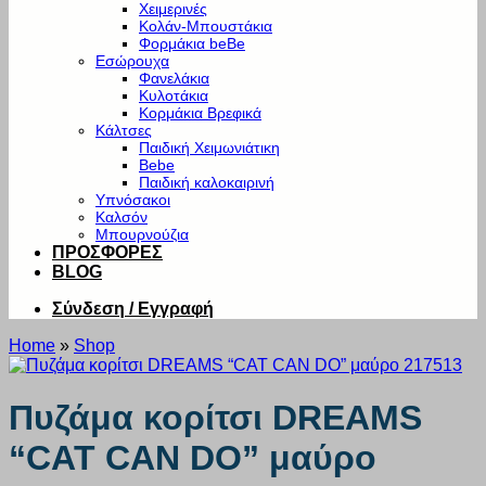
Χειμερινές
Κολάν-Μπουστάκια
Φορμάκια beBe
Εσώρουχα
Φανελάκια
Κυλοτάκια
Κορμάκια Βρεφικά
Κάλτσες
Παιδική Χειμωνιάτικη
Bebe
Παιδική καλοκαιρινή
Υπνόσακοι
Καλσόν
Μπουρνούζια
ΠΡΟΣΦΟΡΕΣ
BLOG
Σύνδεση / Εγγραφή
Home
»
Shop
Πυζάμα κορίτσι DREAMS
“CAT CAN DO” μαύρο