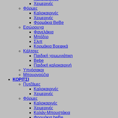
Χειμερινές
Φόρμες
Καλοκαιρινές
Χειμερινές
Φορμάκια BeBe
Εσώρουχα
Φανελάκια
Μπόξερ
Σλιπ
Κορμάκια Βρεφικά
Κάλτσες
Παιδική χειμωνιάτικη
Bebe
Παιδική καλοκαιρινή
Υπνόσακοι
Μπουρνούζια
ΚΟΡΙΤΣΙ
Πυτζάμες
Καλοκαιρινές
Χειμερινές
Φόρμες
Καλοκαρινές
Χειμερινές
Κολάν-Μπουστάκια
Φορμάκια beBe