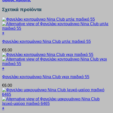
Σχετικά προϊόντα
+
Αυτό
Φανελάκι κοντομάνικο Nina Club μπλε παιδικό 55
το
προϊόν
€
6.00
έχει
πολλαπλές
παραλλαγές.
Οι
+
επιλογές
Αυτό
μπορούν
Φανελάκι κοντομάνικο Nina Club γκρι παιδικό 55
το
να
προϊόν
επιλεγούν
€
6.00
έχει
στη
πολλαπλές
σελίδα
παραλλαγές.
του
Οι
προϊόντος
επιλογές
+
μπορούν
Αυτό