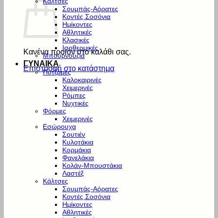
Κάλτσες
Σουμπάς-Αόρατες
Κοντές Σοσόνια
Ημίκοντες
Αθλητικές
Κλασικές
Ισοθερμικές
Κανένα προϊόν στο καλάθι σας.
Μπουρνούζια
ΓΥΝΑΙΚΑ
Επιστροφή στο κατάστημα
Πυτζάμες
Καλοκαιρινές
Χειμερινές
Ρόμπες
Νυχτικές
Φόρμες
Χειμερινές
Εσώρουχα
Σουτιέν
Κυλοτάκια
Κορμάκια
Φανελάκια
Κολάν-Μπουστάκια
Λαστέξ
Κάλτσες
Σουμπάς-Αόρατες
Κοντές Σοσόνια
Ημίκοντες
Αθλητικές