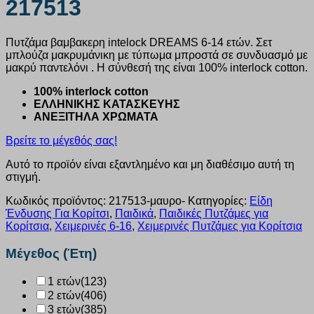
217513
Πυτζάμα βαμβακερη intelock DREAMS 6-14 ετών. Σετ
μπλούζα μακρυμάνικη με τύπωμα μπροστά σε συνδυασμό με
μακρύ παντελόνι . Η σύνθεσή της είναι 100% interlock cotton.
100% interlock cotton
ΕΛΛΗΝΙΚΗΣ ΚΑΤΑΣΚΕΥΗΣ
ΑΝΕΞΙΤΗΛΑ ΧΡΩΜΑΤΑ
Βρείτε το μέγεθός σας!
Αυτό το προϊόν είναι εξαντλημένο και μη διαθέσιμο αυτή τη
στιγμή.
Κωδικός προϊόντος:
217513-μαυρο-
Κατηγορίες:
Είδη
Ένδυσης Για Κορίτσι
,
Παιδικά
,
Παιδικές Πυτζάμες για
Κορίτσια
,
Χειμερινές 6-16
,
Χειμερινές Πυτζάμες για Κορίτσια
Μέγεθος (Έτη)
1 ετών
(123)
2 ετών
(406)
3 ετών
(385)