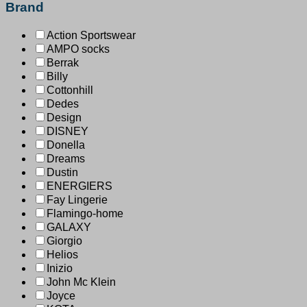
Brand
Action Sportswear
AMPO socks
Berrak
Billy
Cottonhill
Dedes
Design
DISNEY
Donella
Dreams
Dustin
ENERGIERS
Fay Lingerie
Flamingo-home
GALAXY
Giorgio
Helios
Inizio
John Mc Klein
Joyce