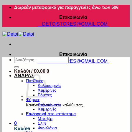
Μετάβαση
Δωρεάν μεταφορικά για παραγγελίες άνω των 50€
στο
Επικοινωνία
περιεχόμενο
DETOISTORES@GMAIL.COM
Επικοινωνία
Αναζήτηση
DETOISTORES@GMAIL.COM
για:
Καλάθι /
€
0.00
0
ΑΝΔΡΑΣ
Πυτζάμες
Καλοκαιρινές
Χειμερινές
Ρόμπες
Φόρμες
Καλοκαιρινές
Κανένα προϊόν στο καλάθι σας.
Χειμερινές
Εσώρουχα
Επιστροφή στο κατάστημα
Μποξέρ
Σλιπ
0
Φανελάκια
Καλάθι