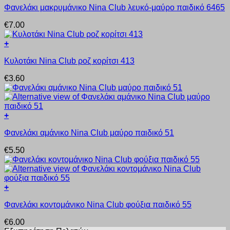
να
Φανελάκι μακρυμάνικο Nina Club λευκό-μαύρο παιδικό 6465
το
επιλεγούν
προϊόν
στη
€
7.00
έχει
σελίδα
πολλαπλές
του
+
παραλλαγές.
προϊόντος
Αυτό
Οι
Κυλοτάκι Nina Club ροζ κορίτσι 413
το
επιλογές
προϊόν
μπορούν
€
3.60
έχει
να
πολλαπλές
επιλεγούν
παραλλαγές.
στη
Οι
σελίδα
+
επιλογές
του
Αυτό
μπορούν
προϊόντος
Φανελάκι αμάνικο Nina Club μαύρο παιδικό 51
το
να
προϊόν
επιλεγούν
€
5.50
έχει
στη
πολλαπλές
σελίδα
παραλλαγές.
του
Οι
προϊόντος
+
επιλογές
Αυτό
μπορούν
Φανελάκι κοντομάνικο Nina Club φούξια παιδικό 55
το
να
προϊόν
επιλεγούν
€
6.00
έχει
στη