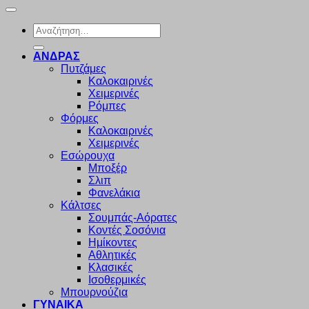
Αναζήτηση
για:
ΑΝΔΡΑΣ
Πυτζάμες
Καλοκαιρινές
Χειμερινές
Ρόμπες
Φόρμες
Καλοκαιρινές
Χειμερινές
Εσώρουχα
Μποξέρ
Σλιπ
Φανελάκια
Κάλτσες
Σουμπάς-Αόρατες
Κοντές Σοσόνια
Ημίκοντες
Αθλητικές
Κλασικές
Ισοθερμικές
Μπουρνούζια
ΓΥΝΑΙΚΑ