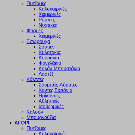
Πυτζάμες
Καλοκαιρινές
Χειμερινές
Ρόμπες
Νυχτικές
Φόρμες
Χειμερινές
Εσώρουχα
Σουτιέν
Κυλοτάκια
Κορμάκια
Φανελάκια
Κολάν-Μπουστάκια
Λαστέξ
Κάλτσες
Σουμπάς-Αόρατες
Κοντές Σοσόνια
Ημίκοντες
Αθλητικές
Ισοθερμικές
Καλσόν
Μπουρνούζια
ΑΓΟΡΙ
Πυτζάμες
Καλοκαιρινές