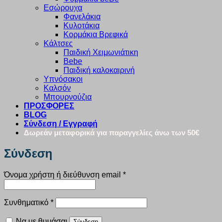
Εσώρουχα
Φανελάκια
Κυλοτάκια
Κορμάκια Βρεφικά
Κάλτσες
Παιδική Χειμωνιάτικη
Bebe
Παιδική καλοκαιρινή
Υπνόσακοι
Καλσόν
Μπουρνούζια
ΠΡΟΣΦΟΡΕΣ
BLOG
Σύνδεση / Εγγραφή
Δωρεάν μεταφορικά για παραγγελίες άνω των 50€
Σύνδεση
Απαιτείται
Όνομα χρήστη ή διεύθυνση email
*
Απαιτείται
Συνθηματικό
*
Να με θυμάσαι
Σύνδεση