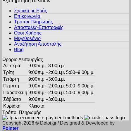
Εξυπηρέτηση Πελατών
πολλαπλές
σελίδα
παραλλαγές.
του
Σχετικά με Εμάς
Οι
προϊόντος
Επικοινωνία
επιλογές
Τρόποι Πληρωμής
μπορούν
Αποστολές-Επιστροφές
να
Όροι Χρήσης
επιλεγούν
στη
Μεγεθολόγιο
σελίδα
Αναζήτηση Αποστολής
του
Blog
προϊόντος
Ωράριο Λειτουργίας
Δευτέρα
9:00π.μ.–3:00μ.μ.
Τρίτη
9:00π.μ.–2:00μ.μ. 5:00–9:00μ.μ.
Τετάρτη
9:00π.μ.–3:00μ.μ.
Πέμπτη
9:00π.μ.–2:00μ.μ. 5:00–9:00μ.μ.
Παρασκευή
9:00π.μ.–2:00μ.μ. 5:00–9:00μ.μ.
Σάββατο
9:00π.μ.–3:00μ.μ.
Κυριακή
Κλειστά
Τρόποι Πληρωμής
Copyright 2026 © Detoi.gr / Designed & Developed by
Pointer