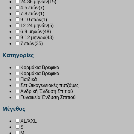
24-36 μηνών
(15)
4-5 ετών
(7)
7-8 ετών
(1)
9-10 ετών
(1)
12-24 μηνών
(5)
6-9 μηνών
(48)
9-12 μηνών
(43)
7 ετών
(35)
Κατηγορίες
Κορμάκια Βρεφικά
Κορμάκια Βρεφικά
Παιδικά
Σετ Οικογενειακές πυτζάμες
Ανδρική Ένδυση Σπιτιού
Γυναικεία Ένδυση Σπιτιού
Μέγεθος
XL/XXL
S
M