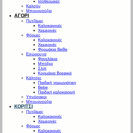
Ισοθερμικές
Καλσόν
Μπουρνούζια
ΑΓΟΡΙ
Πυτζάμες
Καλοκαιρινές
Χειμερινές
Φόρμες
Καλοκαιρινές
Χειμερινές
Φορμάκια BeBe
Εσώρουχα
Φανελάκια
Μπόξερ
Σλιπ
Κορμάκια Βρεφικά
Κάλτσες
Παιδική χειμωνιάτικη
Bebe
Παιδική καλοκαιρινή
Υπνόσακοι
Μπουρνούζια
ΚΟΡΙΤΣΙ
Πυτζάμες
Καλοκαιρινές
Χειμερινές
Φόρμες
Καλοκαρινές