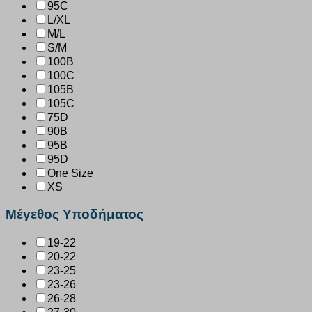
95C
L/XL
M/L
S/M
100B
100C
105B
105C
75D
90B
95B
95D
One Size
XS
Μέγεθος Υποδήματος
19-22
20-22
23-25
23-26
26-28