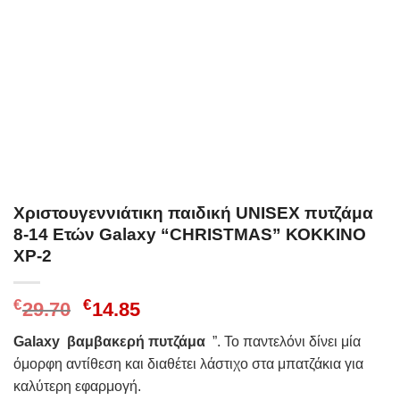
Χριστουγεννιάτικη παιδική UNISEX πυτζάμα
8-14 Ετών Galaxy “CHRISTMAS” ΚΟΚΚΙΝΟ
ΧΡ-2
Original
Η
€
€
29.70
14.85
price
τρέχουσα
Galaxy βαμβακερή πυτζάμα
”. Το παντελόνι δίνει μία
was:
τιμή
όμορφη αντίθεση και διαθέτει λάστιχο στα μπατζάκια για
€29.70.
είναι:
καλύτερη εφαρμογή.
€14.85.