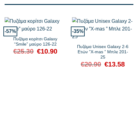
-57%
-35%
Πυζάμα κορίτσι Galaxy
“Smile” μαύρο 126-22
Πυζάμα Unisex Galaxy 2-6
€
25.30
Original
€
10.90
Η
Ετών ”X-mas ” Μπλε 201-
price
τρέχουσα
25
was:
τιμή
€25.30.
είναι:
€
20.90
Original
€
13.58
Η
€10.90.
price
τρέχο
was:
τιμή
€20.90.
είναι:
€13.58