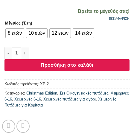
Βρείτε το μέγεθός σας!
ΕΚΚΑΘΆΡΙΣΗ
Μέγεθος ('Ετη)
8 ετών
10 ετών
12 ετών
14 ετών
Χριστουγεννιάτικη παιδική UNISEX πυτζάμα 8-14 Ετών Galax
Προσθήκη στο καλάθι
Κωδικός προϊόντος:
ΧΡ-2
Κατηγορίες:
Christmas Edition
,
Σετ Οικογενειακές πυτζάμες
,
Χειμερινές
6-16
,
Χειμερινές 6-16
,
Χειμερινές πυτζάμες για αγόρι
,
Χειμερινές
Πυτζάμες για Κορίτσια