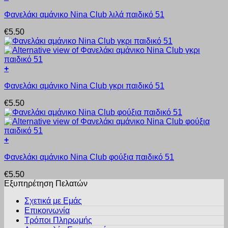
του
Αυτό
μπορούν
προϊόντος
Φανελάκι αμάνικο Nina Club λιλά παιδικό 51
το
να
προϊόν
επιλεγούν
€
5.50
έχει
στη
πολλαπλές
σελίδα
παραλλαγές.
του
Οι
προϊόντος
+
επιλογές
Αυτό
μπορούν
Φανελάκι αμάνικο Nina Club γκρι παιδικό 51
το
να
προϊόν
επιλεγούν
€
5.50
έχει
στη
πολλαπλές
σελίδα
παραλλαγές.
του
Οι
προϊόντος
+
επιλογές
Αυτό
μπορούν
Φανελάκι αμάνικο Nina Club φούξια παιδικό 51
το
να
προϊόν
επιλεγούν
€
5.50
έχει
στη
Εξυπηρέτηση Πελατών
πολλαπλές
σελίδα
παραλλαγές.
του
Σχετικά με Εμάς
Οι
προϊόντος
Επικοινωνία
επιλογές
Τρόποι Πληρωμής
μπορούν