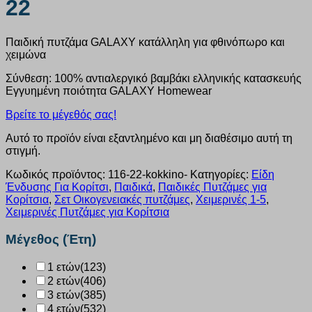
22
Παιδική πυτζάμα GALAXY κατάλληλη για φθινόπωρο και
χειμώνα
Σύνθεση: 100% αντιαλεργικό βαμβάκι ελληνικής κατασκευής
Εγγυημένη ποιότητα GALAXY Homewear
Βρείτε το μέγεθός σας!
Αυτό το προϊόν είναι εξαντλημένο και μη διαθέσιμο αυτή τη
στιγμή.
Κωδικός προϊόντος:
116-22-kokkino-
Κατηγορίες:
Είδη
Ένδυσης Για Κορίτσι
,
Παιδικά
,
Παιδικές Πυτζάμες για
Κορίτσια
,
Σετ Οικογενειακές πυτζάμες
,
Χειμερινές 1-5
,
Χειμερινές Πυτζάμες για Κορίτσια
Μέγεθος (Έτη)
1 ετών
(123)
2 ετών
(406)
3 ετών
(385)
4 ετών
(532)