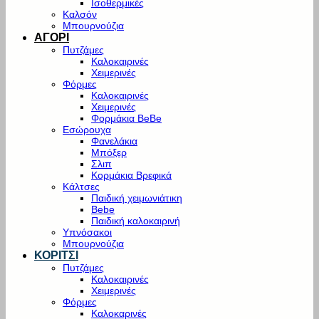
Ισοθερμικές
Καλσόν
Μπουρνούζια
ΑΓΟΡΙ
Πυτζάμες
Καλοκαιρινές
Χειμερινές
Φόρμες
Καλοκαιρινές
Χειμερινές
Φορμάκια BeBe
Εσώρουχα
Φανελάκια
Μπόξερ
Σλιπ
Κορμάκια Βρεφικά
Κάλτσες
Παιδική χειμωνιάτικη
Bebe
Παιδική καλοκαιρινή
Υπνόσακοι
Μπουρνούζια
ΚΟΡΙΤΣΙ
Πυτζάμες
Καλοκαιρινές
Χειμερινές
Φόρμες
Καλοκαρινές