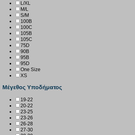
L/XL
M/L
S/M
100B
100C
105B
105C
75D
90B
95B
95D
One Size
XS
Μέγεθος Υποδήματος
19-22
20-22
23-25
23-26
26-28
27-30