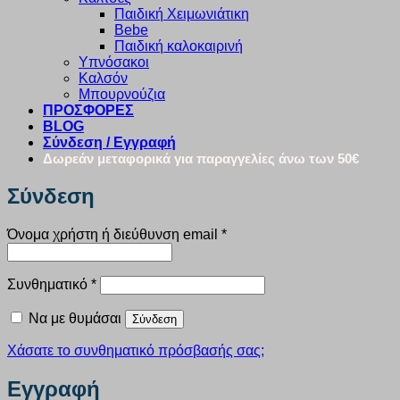
Παιδική Χειμωνιάτικη
Bebe
Παιδική καλοκαιρινή
Υπνόσακοι
Καλσόν
Μπουρνούζια
ΠΡΟΣΦΟΡΕΣ
BLOG
Σύνδεση / Εγγραφή
Δωρεάν μεταφορικά για παραγγελίες άνω των 50€
Σύνδεση
Απαιτείται
Όνομα χρήστη ή διεύθυνση email
*
Απαιτείται
Συνθηματικό
*
Να με θυμάσαι
Σύνδεση
Χάσατε το συνθηματικό πρόσβασής σας;
Εγγραφή