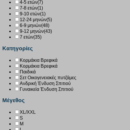
4-5 ετών
(7)
7-8 ετών
(1)
9-10 ετών
(1)
12-24 μηνών
(5)
6-9 μηνών
(48)
9-12 μηνών
(43)
7 ετών
(35)
Κατηγορίες
Κορμάκια Βρεφικά
Κορμάκια Βρεφικά
Παιδικά
Σετ Οικογενειακές πυτζάμες
Ανδρική Ένδυση Σπιτιού
Γυναικεία Ένδυση Σπιτιού
Μέγεθος
XL/XXL
S
M
L