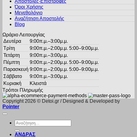
Αποστολές-Επιστροφές
να
Όροι Χρήσης
επιλεγούν
στη
Μεγεθολόγιο
σελίδα
Αναζήτηση Αποστολής
του
Blog
προϊόντος
Ωράριο Λειτουργίας
Δευτέρα
9:00π.μ.–3:00μ.μ.
Τρίτη
9:00π.μ.–2:00μ.μ. 5:00–9:00μ.μ.
Τετάρτη
9:00π.μ.–3:00μ.μ.
Πέμπτη
9:00π.μ.–2:00μ.μ. 5:00–9:00μ.μ.
Παρασκευή
9:00π.μ.–2:00μ.μ. 5:00–9:00μ.μ.
Σάββατο
9:00π.μ.–3:00μ.μ.
Κυριακή
Κλειστά
Τρόποι Πληρωμής
Copyright 2026 © Detoi.gr / Designed & Developed by
Pointer
Αναζήτηση
για:
ΑΝΔΡΑΣ