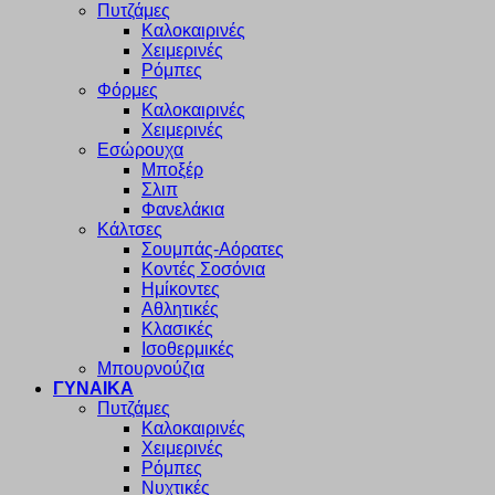
Πυτζάμες
Καλοκαιρινές
Χειμερινές
Ρόμπες
Φόρμες
Καλοκαιρινές
Χειμερινές
Εσώρουχα
Μποξέρ
Σλιπ
Φανελάκια
Κάλτσες
Σουμπάς-Αόρατες
Κοντές Σοσόνια
Ημίκοντες
Αθλητικές
Κλασικές
Ισοθερμικές
Μπουρνούζια
ΓΥΝΑΙΚΑ
Πυτζάμες
Καλοκαιρινές
Χειμερινές
Ρόμπες
Νυχτικές