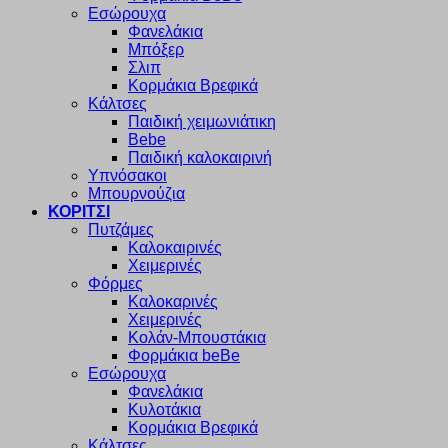
Εσώρουχα
Φανελάκια
Μπόξερ
Σλιπ
Κορμάκια Βρεφικά
Κάλτσες
Παιδική χειμωνιάτικη
Bebe
Παιδική καλοκαιρινή
Υπνόσακοι
Μπουρνούζια
ΚΟΡΙΤΣΙ
Πυτζάμες
Καλοκαιρινές
Χειμερινές
Φόρμες
Καλοκαρινές
Χειμερινές
Κολάν-Μπουστάκια
Φορμάκια beBe
Εσώρουχα
Φανελάκια
Κυλοτάκια
Κορμάκια Βρεφικά
Κάλτσες