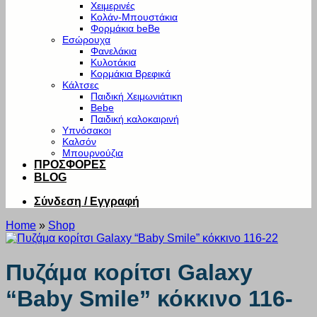
Χειμερινές
Κολάν-Μπουστάκια
Φορμάκια beBe
Εσώρουχα
Φανελάκια
Κυλοτάκια
Κορμάκια Βρεφικά
Κάλτσες
Παιδική Χειμωνιάτικη
Bebe
Παιδική καλοκαιρινή
Υπνόσακοι
Καλσόν
Μπουρνούζια
ΠΡΟΣΦΟΡΕΣ
BLOG
Σύνδεση / Εγγραφή
Home
»
Shop
Πυζάμα κορίτσι Galaxy
“Baby Smile” κόκκινο 116-