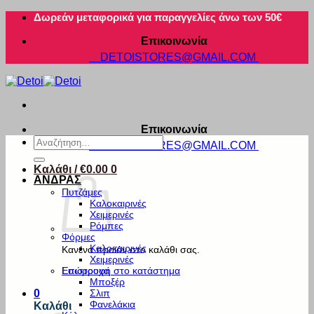
Μετάβαση
Δωρεάν μεταφορικά για παραγγελίες άνω των 50€
στο
Επικοινωνία
περιεχόμενο
DETOISTORES@GMAIL.COM
Επικοινωνία
Αναζήτηση
DETOISTORES@GMAIL.COM
για:
Καλάθι /
€
0.00
0
ΑΝΔΡΑΣ
Πυτζάμες
Καλοκαιρινές
Χειμερινές
Ρόμπες
Φόρμες
Καλοκαιρινές
Κανένα προϊόν στο καλάθι σας.
Χειμερινές
Εσώρουχα
Επιστροφή στο κατάστημα
Μποξέρ
Σλιπ
0
Φανελάκια
Καλάθι