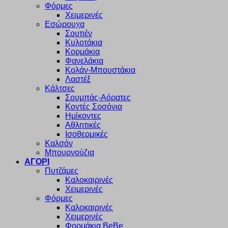
Φόρμες
Χειμερινές
Εσώρουχα
Σουτιέν
Κυλοτάκια
Κορμάκια
Φανελάκια
Κολάν-Μπουστάκια
Λαστέξ
Κάλτσες
Σουμπάς-Αόρατες
Κοντές Σοσόνια
Ημίκοντες
Αθλητικές
Ισοθερμικές
Καλσόν
Μπουρνούζια
ΑΓΟΡΙ
Πυτζάμες
Καλοκαιρινές
Χειμερινές
Φόρμες
Καλοκαιρινές
Χειμερινές
Φορμάκια BeBe