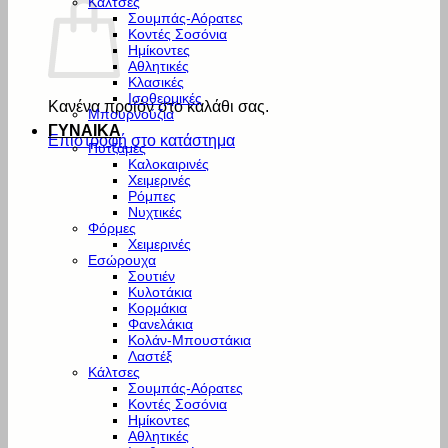
Κάλτσες
Σουμπάς-Αόρατες
Κοντές Σοσόνια
Ημίκοντες
Αθλητικές
Κλασικές
Ισοθερμικές
Κανένα προϊόν στο καλάθι σας.
Μπουρνούζια
ΓΥΝΑΙΚΑ
Επιστροφή στο κατάστημα
Πυτζάμες
Καλοκαιρινές
Χειμερινές
Ρόμπες
Νυχτικές
Φόρμες
Χειμερινές
Εσώρουχα
Σουτιέν
Κυλοτάκια
Κορμάκια
Φανελάκια
Κολάν-Μπουστάκια
Λαστέξ
Κάλτσες
Σουμπάς-Αόρατες
Κοντές Σοσόνια
Ημίκοντες
Αθλητικές