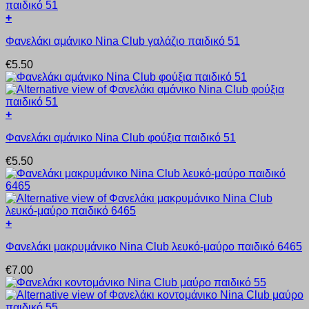
Οι
+
επιλογές
Αυτό
μπορούν
Φανελάκι αμάνικο Nina Club γαλάζιο παιδικό 51
το
να
προϊόν
επιλεγούν
€
5.50
έχει
στη
πολλαπλές
σελίδα
παραλλαγές.
του
Οι
προϊόντος
+
επιλογές
Αυτό
μπορούν
Φανελάκι αμάνικο Nina Club φούξια παιδικό 51
το
να
προϊόν
επιλεγούν
€
5.50
έχει
στη
πολλαπλές
σελίδα
παραλλαγές.
του
Οι
προϊόντος
επιλογές
+
μπορούν
Αυτό
να
Φανελάκι μακρυμάνικο Nina Club λευκό-μαύρο παιδικό 6465
το
επιλεγούν
προϊόν
στη
€
7.00
έχει
σελίδα
πολλαπλές
του
παραλλαγές.
προϊόντος