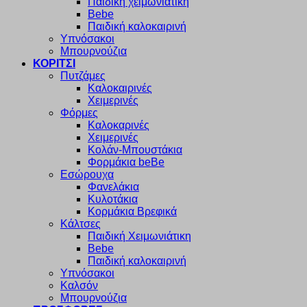
Παιδική χειμωνιάτικη
Bebe
Παιδική καλοκαιρινή
Υπνόσακοι
Μπουρνούζια
ΚΟΡΙΤΣΙ
Πυτζάμες
Καλοκαιρινές
Χειμερινές
Φόρμες
Καλοκαρινές
Χειμερινές
Κολάν-Μπουστάκια
Φορμάκια beBe
Εσώρουχα
Φανελάκια
Κυλοτάκια
Κορμάκια Βρεφικά
Κάλτσες
Παιδική Χειμωνιάτικη
Bebe
Παιδική καλοκαιρινή
Υπνόσακοι
Καλσόν
Μπουρνούζια