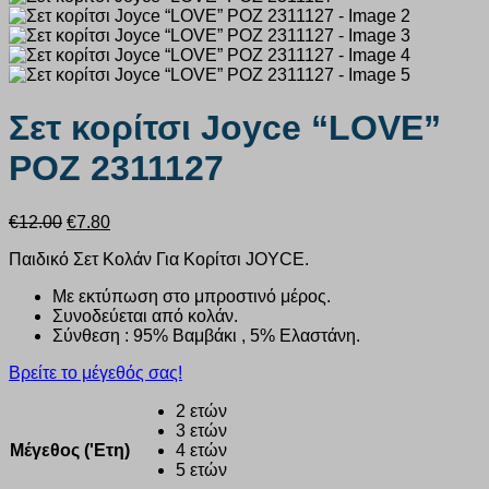
Σετ κορίτσι Joyce “LOVE”
ΡΟΖ 2311127
Original
Η
€
12.00
€
7.80
price
τρέχουσα
Παιδικό Σετ Κολάν Για Κορίτσι JOYCE.
was:
τιμή
€12.00.
είναι:
Με εκτύπωση στο μπροστινό μέρος.
€7.80.
Συνοδεύεται από κολάν.
Σύνθεση : 95% Βαμβάκι , 5% Ελαστάνη.
Βρείτε το μέγεθός σας!
2 ετών
3 ετών
Μέγεθος ('Ετη)
4 ετών
5 ετών