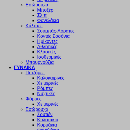
Εσώρουχα
Μποξέρ
Σλιπ
Φανελάκια
Κάλτσες
Σουμπάς-Αόρατες
Κοντές Σοσόνια
Ημίκοντες
Αθλητικές
Κλασικές
Ισοθερμικές
Μπουρνούζια
ΓΥΝΑΙΚΑ
Πυτζάμες
Καλοκαιρινές
Χειμερινές
Ρόμπες
Νυχτικές
Φόρμες
Χειμερινές
Εσώρουχα
Σουτιέν
Κυλοτάκια
Κορμάκια