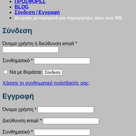
ΠΡΟΣΦΟΡΕΣ
BLOG
Σύνδεση / Εγγραφή
Δωρεάν μεταφορικά για παραγγελίες άνω των 50€
Σύνδεση
Απαιτείται
Όνομα χρήστη ή διεύθυνση email
*
Απαιτείται
Συνθηματικό
*
Να με θυμάσαι
Σύνδεση
Χάσατε το συνθηματικό πρόσβασής σας;
Εγγραφή
Απαιτείται
Όνομα χρήστη
*
Απαιτείται
Διεύθυνση email
*
Απαιτείται
Συνθηματικό
*