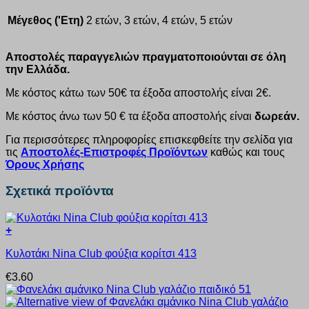
Μέγεθος ('Ετη)
2 ετών, 3 ετών, 4 ετών, 5 ετών
Αποστολές παραγγελιών πραγματοποιούνται σε όλη
την Ελλάδα.
Με κόστος κάτω των 50€ τα έξοδα αποστολής είναι 2€.
Με κόστος άνω των 50 € τα έξοδα αποστολής είναι
δωρεάν.
Για περισσότερες πληροφορίες επισκεφθείτε την σελίδα για
τις
Αποστολές-Επιστροφές Προϊόντων
καθώς και τους
Όρους Χρήσης
Σχετικά προϊόντα
+
Αυτό
Κυλοτάκι Nina Club φούξια κορίτσι 413
το
προϊόν
€
3.60
έχει
πολλαπλές
παραλλαγές.