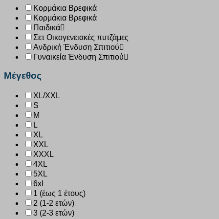
Κορμάκια Βρεφικά
Κορμάκια Βρεφικά
Παιδικά
Σετ Οικογενειακές πυτζάμες
Ανδρική Ένδυση Σπιτιού
Γυναικεία Ένδυση Σπιτιού
Μέγεθος
XL/XXL
S
M
L
XL
XXL
XXXL
4XL
5XL
6xl
1 (έως 1 έτους)
2 (1-2 ετών)
3 (2-3 ετών)