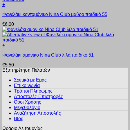
Οι
+
επιλογές
Αυτό
μπορούν
Φανελάκι κοντομάνικο Nina Club μαύρο παιδικό 55
το
να
προϊόν
επιλεγούν
€
6.00
έχει
στη
πολλαπλές
σελίδα
παραλλαγές.
του
Οι
προϊόντος
+
επιλογές
Αυτό
μπορούν
Φανελάκι αμάνικο Nina Club λιλά παιδικό 51
το
να
προϊόν
επιλεγούν
€
5.50
έχει
στη
Εξυπηρέτηση Πελατών
πολλαπλές
σελίδα
παραλλαγές.
του
Σχετικά με Εμάς
Οι
προϊόντος
Επικοινωνία
επιλογές
Τρόποι Πληρωμής
μπορούν
Αποστολές-Επιστροφές
να
Όροι Χρήσης
επιλεγούν
στη
Μεγεθολόγιο
σελίδα
Αναζήτηση Αποστολής
του
Blog
προϊόντος
Ωράριο Λειτουργίας