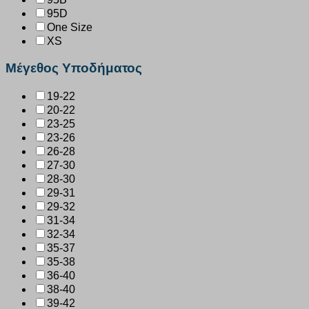
95D
One Size
XS
Μέγεθος Υποδήματος
19-22
20-22
23-25
23-26
26-28
27-30
28-30
29-31
29-32
31-34
32-34
35-37
35-38
36-40
38-40
39-42