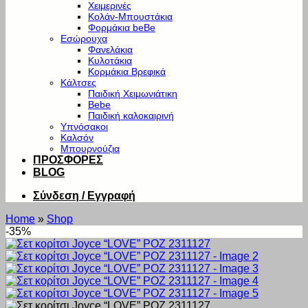
Χειμερινές
Κολάν-Μπουστάκια
Φορμάκια beBe
Εσώρουχα
Φανελάκια
Κυλοτάκια
Κορμάκια Βρεφικά
Κάλτσες
Παιδική Χειμωνιάτικη
Bebe
Παιδική καλοκαιρινή
Υπνόσακοι
Καλσόν
Μπουρνούζια
ΠΡΟΣΦΟΡΕΣ
BLOG
Σύνδεση / Εγγραφή
Home
»
Shop
-35%