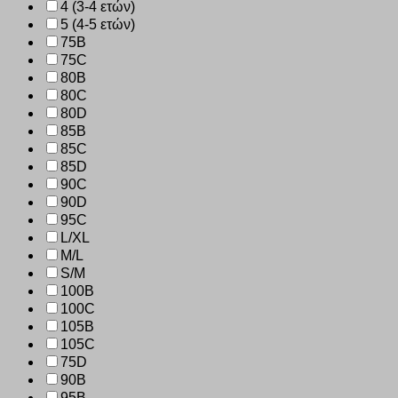
4 (3-4 ετών)
5 (4-5 ετών)
75B
75C
80B
80C
80D
85B
85C
85D
90C
90D
95C
L/XL
M/L
S/M
100B
100C
105B
105C
75D
90B
95B