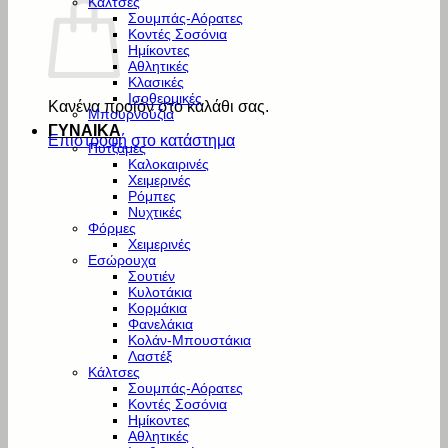
Κάλτσες
Σουμπάς-Αόρατες
Κοντές Σοσόνια
Ημίκοντες
Αθλητικές
Κλασικές
Ισοθερμικές
Κανένα προϊόν στο καλάθι σας.
Μπουρνούζια
ΓΥΝΑΙΚΑ
Επιστροφή στο κατάστημα
Πυτζάμες
Καλοκαιρινές
Χειμερινές
Ρόμπες
Νυχτικές
Φόρμες
Χειμερινές
Εσώρουχα
Σουτιέν
Κυλοτάκια
Κορμάκια
Φανελάκια
Κολάν-Μπουστάκια
Λαστέξ
Κάλτσες
Σουμπάς-Αόρατες
Κοντές Σοσόνια
Ημίκοντες
Αθλητικές