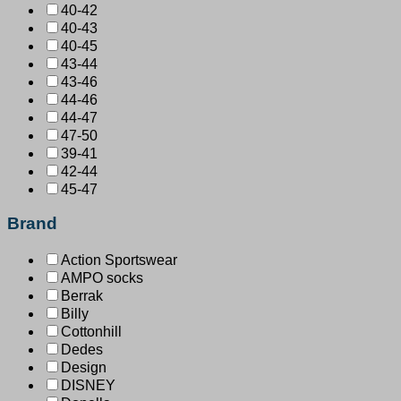
40-42
40-43
40-45
43-44
43-46
44-46
44-47
47-50
39-41
42-44
45-47
Brand
Action Sportswear
AMPO socks
Berrak
Billy
Cottonhill
Dedes
Design
DISNEY