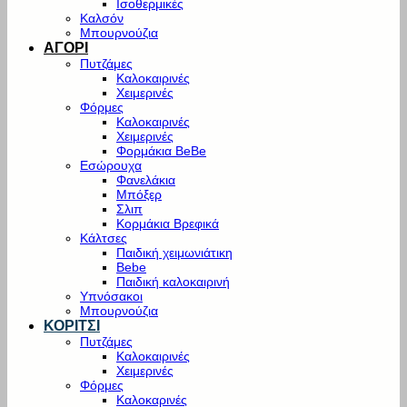
Ισοθερμικές
Καλσόν
Μπουρνούζια
ΑΓΟΡΙ
Πυτζάμες
Καλοκαιρινές
Χειμερινές
Φόρμες
Καλοκαιρινές
Χειμερινές
Φορμάκια BeBe
Εσώρουχα
Φανελάκια
Μπόξερ
Σλιπ
Κορμάκια Βρεφικά
Κάλτσες
Παιδική χειμωνιάτικη
Bebe
Παιδική καλοκαιρινή
Υπνόσακοι
Μπουρνούζια
ΚΟΡΙΤΣΙ
Πυτζάμες
Καλοκαιρινές
Χειμερινές
Φόρμες
Καλοκαρινές