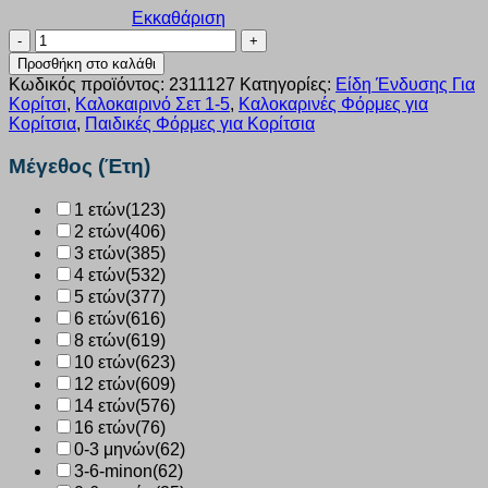
Εκκαθάριση
Σετ
κορίτσι
Προσθήκη στο καλάθι
Joyce
Κωδικός προϊόντος:
2311127
Κατηγορίες:
Είδη Ένδυσης Για
“LOVE”
Κορίτσι
,
Καλοκαιρινό Σετ 1-5
,
Καλοκαρινές Φόρμες για
ΡΟΖ
Κορίτσια
,
Παιδικές Φόρμες για Κορίτσια
2311127
ποσότητα
Μέγεθος (Έτη)
1 ετών
(123)
2 ετών
(406)
3 ετών
(385)
4 ετών
(532)
5 ετών
(377)
6 ετών
(616)
8 ετών
(619)
10 ετών
(623)
12 ετών
(609)
14 ετών
(576)
16 ετών
(76)
0-3 μηνών
(62)
3-6-minon
(62)