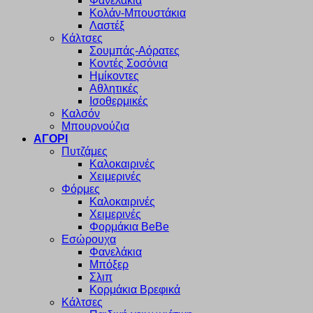
Φανελάκια
Κολάν-Μπουστάκια
Λαστέξ
Κάλτσες
Σουμπάς-Αόρατες
Κοντές Σοσόνια
Ημίκοντες
Αθλητικές
Ισοθερμικές
Καλσόν
Μπουρνούζια
ΑΓΟΡΙ
Πυτζάμες
Καλοκαιρινές
Χειμερινές
Φόρμες
Καλοκαιρινές
Χειμερινές
Φορμάκια BeBe
Εσώρουχα
Φανελάκια
Μπόξερ
Σλιπ
Κορμάκια Βρεφικά
Κάλτσες