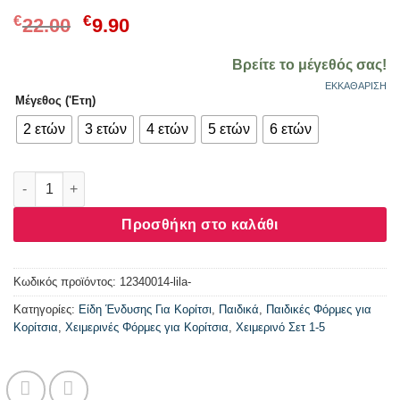
Original
Η
€
€
22.00
9.90
price
τρέχουσα
was:
τιμή
Βρείτε το μέγεθός σας!
€22.00.
είναι:
ΕΚΚΑΘΆΡΙΣΗ
Μέγεθος ('Ετη)
€9.90.
2 ετών
3 ετών
4 ετών
5 ετών
6 ετών
Σετ κορίτσι ACTION “Love” λιλά 12340014 ποσότητα
Προσθήκη στο καλάθι
Κωδικός προϊόντος:
12340014-lila-
Κατηγορίες:
Είδη Ένδυσης Για Κορίτσι
,
Παιδικά
,
Παιδικές Φόρμες για
Κορίτσια
,
Χειμερινές Φόρμες για Κορίτσια
,
Χειμερινό Σετ 1-5