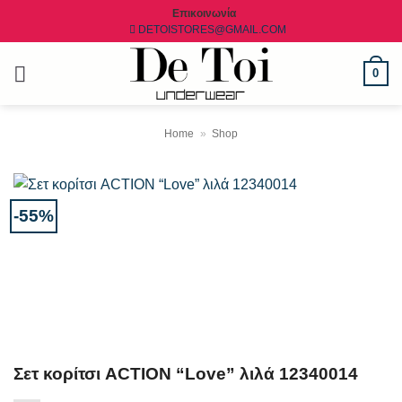
Μετάβαση
Επικοινωνία
DETOISTORES@GMAIL.COM
στο
περιεχόμενο
0
Home
»
Shop
-55%
Σετ κορίτσι ACTION “Love” λιλά 12340014