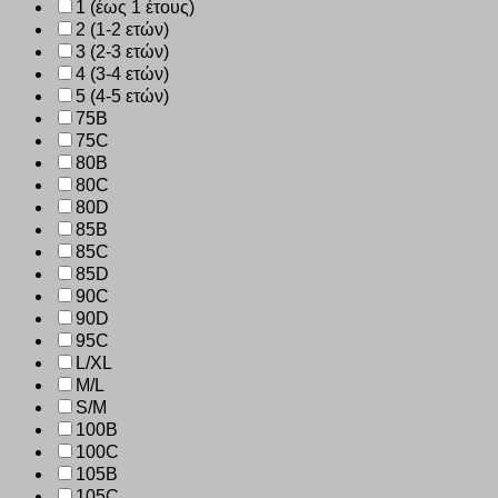
1 (έως 1 έτους)
2 (1-2 ετών)
3 (2-3 ετών)
4 (3-4 ετών)
5 (4-5 ετών)
75B
75C
80B
80C
80D
85B
85C
85D
90C
90D
95C
L/XL
M/L
S/M
100B
100C
105B
105C