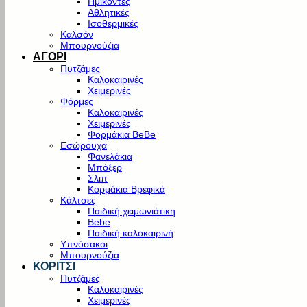
Ημίκοντες
Αθλητικές
Ισοθερμικές
Καλσόν
Μπουρνούζια
ΑΓΟΡΙ
Πυτζάμες
Καλοκαιρινές
Χειμερινές
Φόρμες
Καλοκαιρινές
Χειμερινές
Φορμάκια BeBe
Εσώρουχα
Φανελάκια
Μπόξερ
Σλιπ
Κορμάκια Βρεφικά
Κάλτσες
Παιδική χειμωνιάτικη
Bebe
Παιδική καλοκαιρινή
Υπνόσακοι
Μπουρνούζια
ΚΟΡΙΤΣΙ
Πυτζάμες
Καλοκαιρινές
Χειμερινές