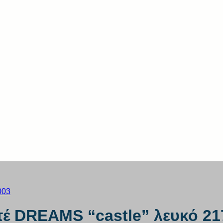
τέ DREAMS “castle” λευκό 21