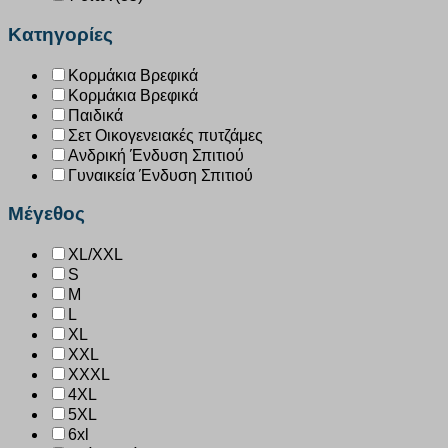
Κατηγορίες
Κορμάκια Βρεφικά
Κορμάκια Βρεφικά
Παιδικά
Σετ Οικογενειακές πυτζάμες
Ανδρική Ένδυση Σπιτιού
Γυναικεία Ένδυση Σπιτιού
Μέγεθος
XL/XXL
S
M
L
XL
XXL
XXXL
4XL
5XL
6xl