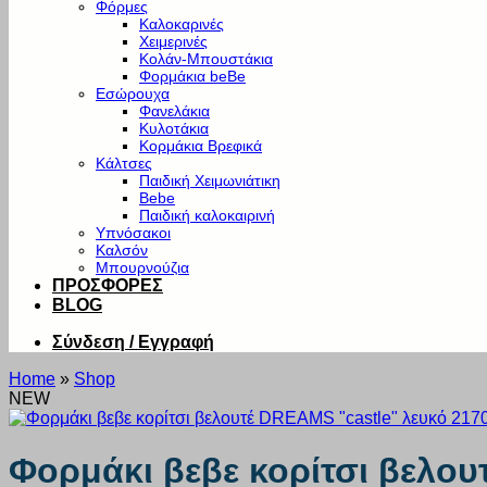
Φόρμες
Καλοκαρινές
Χειμερινές
Κολάν-Μπουστάκια
Φορμάκια beBe
Εσώρουχα
Φανελάκια
Κυλοτάκια
Κορμάκια Βρεφικά
Κάλτσες
Παιδική Χειμωνιάτικη
Bebe
Παιδική καλοκαιρινή
Υπνόσακοι
Καλσόν
Μπουρνούζια
ΠΡΟΣΦΟΡΕΣ
BLOG
Σύνδεση / Εγγραφή
Home
»
Shop
NEW
Φορμάκι βεβε κορίτσι βελου