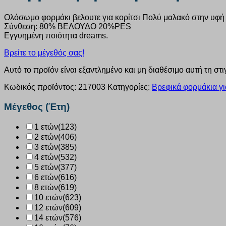
Oλόσωμο φορμάκι βελουτε για κορίτσι Πολύ μαλακό στην υφή 
Σύνθεση: 80% ΒΕΛΟΥΔΟ 20%PES
Εγγυημένη ποιότητα dreams.
Βρείτε το μέγεθός σας!
Αυτό το προϊόν είναι εξαντλημένο και μη διαθέσιμο αυτή τη στι
Κωδικός προϊόντος:
217003
Κατηγορίες:
Βρεφικά φορμάκια γι
Μέγεθος (Έτη)
1 ετών
(123)
2 ετών
(406)
3 ετών
(385)
4 ετών
(532)
5 ετών
(377)
6 ετών
(616)
8 ετών
(619)
10 ετών
(623)
12 ετών
(609)
14 ετών
(576)