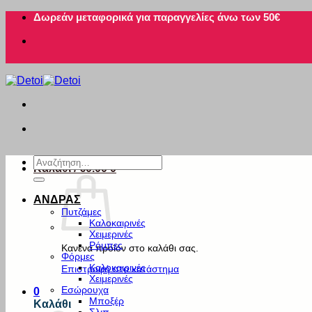
Μετάβαση
Δωρεάν μεταφορικά για παραγγελίες άνω των 50€
στο
περιεχόμενο
Αναζήτηση
Καλάθι /
€
0.00
0
για:
ΑΝΔΡΑΣ
Πυτζάμες
Καλοκαιρινές
Χειμερινές
Ρόμπες
Κανένα προϊόν στο καλάθι σας.
Φόρμες
Καλοκαιρινές
Επιστροφή στο κατάστημα
Χειμερινές
Εσώρουχα
0
Μποξέρ
Καλάθι