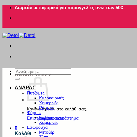
Μετάβαση
Δωρεάν μεταφορικά για παραγγελίες άνω των 50€
στο
περιεχόμενο
Αναζήτηση
Καλάθι /
€
0.00
0
για:
ΑΝΔΡΑΣ
Πυτζάμες
Καλοκαιρινές
Χειμερινές
Ρόμπες
Κανένα προϊόν στο καλάθι σας.
Φόρμες
Καλοκαιρινές
Επιστροφή στο κατάστημα
Χειμερινές
Εσώρουχα
0
Μποξέρ
Καλάθι