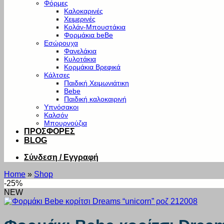
Φόρμες
Καλοκαρινές
Χειμερινές
Κολάν-Μπουστάκια
Φορμάκια beBe
Εσώρουχα
Φανελάκια
Κυλοτάκια
Κορμάκια Βρεφικά
Κάλτσες
Παιδική Χειμωνιάτικη
Bebe
Παιδική καλοκαιρινή
Υπνόσακοι
Καλσόν
Μπουρνούζια
ΠΡΟΣΦΟΡΕΣ
BLOG
Σύνδεση / Εγγραφή
Home
»
Shop
-25%
NEW