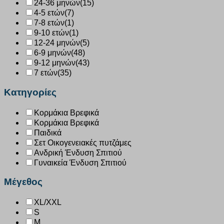
24-36 μηνών
(15)
4-5 ετών
(7)
7-8 ετών
(1)
9-10 ετών
(1)
12-24 μηνών
(5)
6-9 μηνών
(48)
9-12 μηνών
(43)
7 ετών
(35)
Κατηγορίες
Κορμάκια Βρεφικά
Κορμάκια Βρεφικά
Παιδικά
Σετ Οικογενειακές πυτζάμες
Ανδρική Ένδυση Σπιτιού
Γυναικεία Ένδυση Σπιτιού
Μέγεθος
XL/XXL
S
M