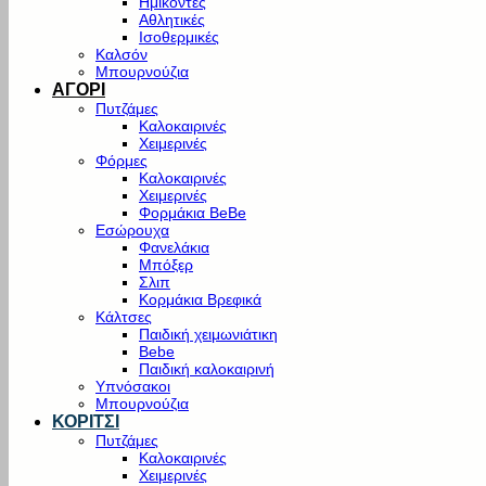
Ημίκοντες
Αθλητικές
Ισοθερμικές
Καλσόν
Μπουρνούζια
ΑΓΟΡΙ
Πυτζάμες
Καλοκαιρινές
Χειμερινές
Φόρμες
Καλοκαιρινές
Χειμερινές
Φορμάκια BeBe
Εσώρουχα
Φανελάκια
Μπόξερ
Σλιπ
Κορμάκια Βρεφικά
Κάλτσες
Παιδική χειμωνιάτικη
Bebe
Παιδική καλοκαιρινή
Υπνόσακοι
Μπουρνούζια
ΚΟΡΙΤΣΙ
Πυτζάμες
Καλοκαιρινές
Χειμερινές