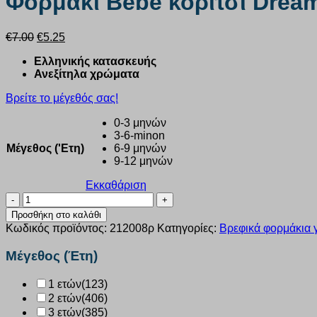
Φορμάκι Bebe κορίτσι Dream
Original
Η
€
7.00
€
5.25
price
τρέχουσα
Ελληνικής κατασκευής
was:
τιμή
Ανεξίτηλα χρώματα
€7.00.
είναι:
€5.25.
Βρείτε το μέγεθός σας!
0-3 μηνών
3-6-minon
Μέγεθος ('Ετη)
6-9 μηνών
9-12 μηνών
Εκκαθάριση
Φορμάκι
Bebe
Προσθήκη στο καλάθι
κορίτσι
Κωδικός προϊόντος:
212008ρ
Κατηγορίες:
Βρεφικά φορμάκια γ
Dreams
“unicorn”
Μέγεθος (Έτη)
ροζ
212008
1 ετών
(123)
ποσότητα
2 ετών
(406)
3 ετών
(385)