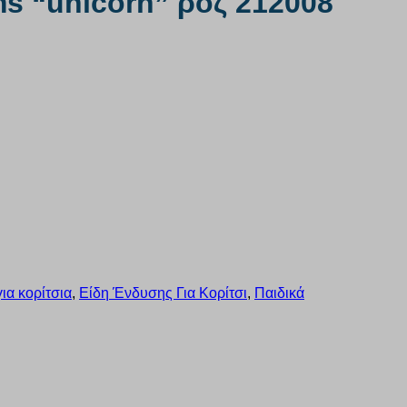
s “unicorn” ροζ 212008
ια κορίτσια
,
Είδη Ένδυσης Για Κορίτσι
,
Παιδικά