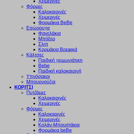
Χειμερινές
Φόρμες
Καλοκαιρινές
Χειμερινές
Φορμάκια BeBe
Εσώρουχα
Φανελάκια
Μπόξερ
Σλιπ
Κορμάκια Βρεφικά
Κάλτσες
Παιδική χειμωνιάτικη
Bebe
Παιδική καλοκαιρινή
Υπνόσακοι
Μπουρνούζια
ΚΟΡΙΤΣΙ
Πυτζάμες
Καλοκαιρινές
Χειμερινές
Φόρμες
Καλοκαρινές
Χειμερινές
Κολάν-Μπουστάκια
Φορμάκια beBe