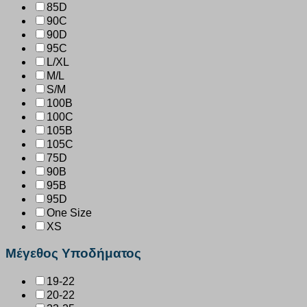
85D
90C
90D
95C
L/XL
M/L
S/M
100B
100C
105B
105C
75D
90B
95B
95D
One Size
XS
Μέγεθος Υποδήματος
19-22
20-22