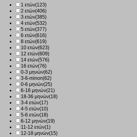
ποσότητα
1 ετών
(123)
2 ετών
(406)
3 ετών
(385)
4 ετών
(532)
5 ετών
(377)
6 ετών
(616)
8 ετών
(619)
10 ετών
(623)
12 ετών
(609)
14 ετών
(576)
16 ετών
(76)
0-3 μηνών
(62)
3-6-minon
(62)
0-6 μηνών
(25)
6-18 μηνών
(21)
18-36 μηνών
(18)
3-4 ετών
(17)
4-5 ετών
(10)
5-6 ετών
(18)
6-12 μηνών
(19)
11-12 ετών
(1)
12-18 μηνών
(15)