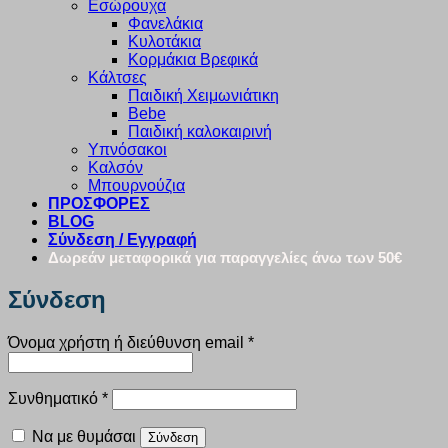
Εσώρουχα
Φανελάκια
Κυλοτάκια
Κορμάκια Βρεφικά
Κάλτσες
Παιδική Χειμωνιάτικη
Bebe
Παιδική καλοκαιρινή
Υπνόσακοι
Καλσόν
Μπουρνούζια
ΠΡΟΣΦΟΡΕΣ
BLOG
Σύνδεση / Εγγραφή
Δωρεάν μεταφορικά για παραγγελίες άνω των 50€
Σύνδεση
Απαιτείται
Όνομα χρήστη ή διεύθυνση email
*
Απαιτείται
Συνθηματικό
*
Να με θυμάσαι
Σύνδεση