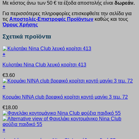
Με κόστος άνω των 50 € τα έξοδα αποστολής είναι
δωρεάν.
Για περισσότερες πληροφορίες επισκεφθείτε την σελίδα για
τις
Αποστολές-Επιστροφές Προϊόντων
καθώς και τους
Όρους Χρήσης
Σχετικά προϊόντα
+
Αυτό
Κυλοτάκι Nina Club λευκό κορίτσι 413
το
προϊόν
€
3.60
έχει
πολλαπλές
+
παραλλαγές.
Αυτό
Οι
Κορμάκι ΝΙΝΑ club βρεφικό κορίτσι κοντό μανίκι 3 τεμ. 72
το
επιλογές
προϊόν
μπορούν
€
18.00
έχει
να
πολλαπλές
επιλεγούν
παραλλαγές.
στη
Οι
σελίδα
+
επιλογές
του
Αυτό
μπορούν
προϊόντος