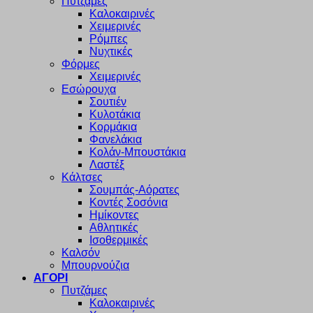
Πυτζάμες
Καλοκαιρινές
Χειμερινές
Ρόμπες
Νυχτικές
Φόρμες
Χειμερινές
Εσώρουχα
Σουτιέν
Κυλοτάκια
Κορμάκια
Φανελάκια
Κολάν-Μπουστάκια
Λαστέξ
Κάλτσες
Σουμπάς-Αόρατες
Κοντές Σοσόνια
Ημίκοντες
Αθλητικές
Ισοθερμικές
Καλσόν
Μπουρνούζια
ΑΓΟΡΙ
Πυτζάμες
Καλοκαιρινές