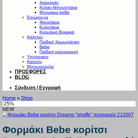
Χειμερινές
Κολάν-Μπουστάκια
Φορμάκια beBe
Εσώρουχα
Φανελάκια
Κυλοτάκια
Κορμάκια Βρεφικά
Κάλτσες
Παιδική Χειμωνιάτικη
Bebe
Παιδική καλοκαιρινή
Υπνόσακοι
Καλσόν
Μπουρνούζια
ΠΡΟΣΦΟΡΕΣ
BLOG
Σύνδεση / Εγγραφή
Home
»
Shop
-25%
NEW
Φορμάκι Bebe κορίτσι