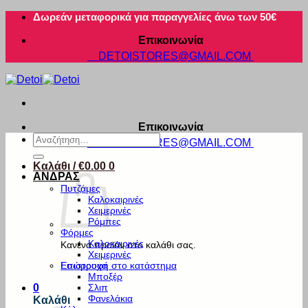
Μετάβαση
Δωρεάν μεταφορικά για παραγγελίες άνω των 50€
στο
Επικοινωνία
περιεχόμενο
DETOISTORES@GMAIL.COM
Επικοινωνία
Αναζήτηση
DETOISTORES@GMAIL.COM
για:
Καλάθι /
€
0.00
0
ΑΝΔΡΑΣ
Πυτζάμες
Καλοκαιρινές
Χειμερινές
Ρόμπες
Φόρμες
Καλοκαιρινές
Κανένα προϊόν στο καλάθι σας.
Χειμερινές
Εσώρουχα
Επιστροφή στο κατάστημα
Μποξέρ
Σλιπ
0
Φανελάκια
Καλάθι