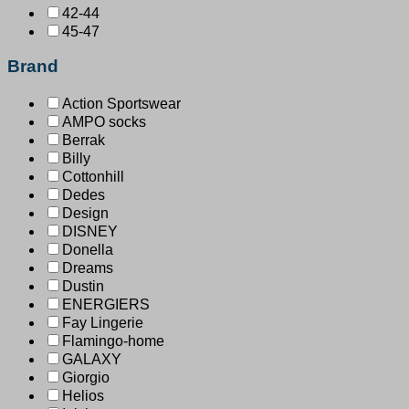
42-44
45-47
Brand
Action Sportswear
AMPO socks
Berrak
Billy
Cottonhill
Dedes
Design
DISNEY
Donella
Dreams
Dustin
ENERGIERS
Fay Lingerie
Flamingo-home
GALAXY
Giorgio
Helios