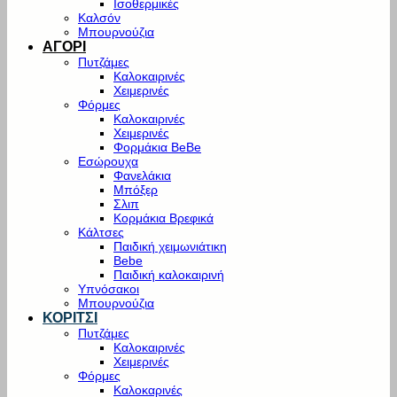
Ισοθερμικές
Καλσόν
Μπουρνούζια
ΑΓΟΡΙ
Πυτζάμες
Καλοκαιρινές
Χειμερινές
Φόρμες
Καλοκαιρινές
Χειμερινές
Φορμάκια BeBe
Εσώρουχα
Φανελάκια
Μπόξερ
Σλιπ
Κορμάκια Βρεφικά
Κάλτσες
Παιδική χειμωνιάτικη
Bebe
Παιδική καλοκαιρινή
Υπνόσακοι
Μπουρνούζια
ΚΟΡΙΤΣΙ
Πυτζάμες
Καλοκαιρινές
Χειμερινές
Φόρμες
Καλοκαρινές