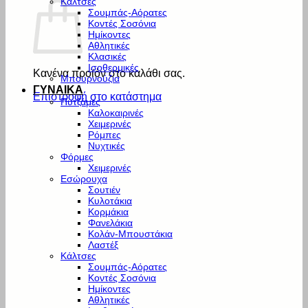
Κάλτσες
Σουμπάς-Αόρατες
Κοντές Σοσόνια
Ημίκοντες
Αθλητικές
Κλασικές
Ισοθερμικές
Κανένα προϊόν στο καλάθι σας.
Μπουρνούζια
ΓΥΝΑΙΚΑ
Επιστροφή στο κατάστημα
Πυτζάμες
Καλοκαιρινές
Χειμερινές
Ρόμπες
Νυχτικές
Φόρμες
Χειμερινές
Εσώρουχα
Σουτιέν
Κυλοτάκια
Κορμάκια
Φανελάκια
Κολάν-Μπουστάκια
Λαστέξ
Κάλτσες
Σουμπάς-Αόρατες
Κοντές Σοσόνια
Ημίκοντες
Αθλητικές