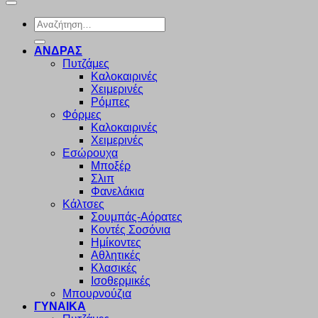
Αναζήτηση
για:
ΑΝΔΡΑΣ
Πυτζάμες
Καλοκαιρινές
Χειμερινές
Ρόμπες
Φόρμες
Καλοκαιρινές
Χειμερινές
Εσώρουχα
Μποξέρ
Σλιπ
Φανελάκια
Κάλτσες
Σουμπάς-Αόρατες
Κοντές Σοσόνια
Ημίκοντες
Αθλητικές
Κλασικές
Ισοθερμικές
Μπουρνούζια
ΓΥΝΑΙΚΑ