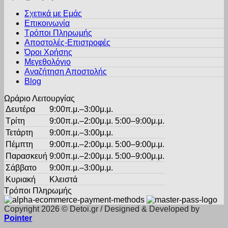
παραλλαγές.
του
Σχετικά με Εμάς
Οι
προϊόντος
Επικοινωνία
επιλογές
Τρόποι Πληρωμής
μπορούν
Αποστολές-Επιστροφές
να
Όροι Χρήσης
επιλεγούν
στη
Μεγεθολόγιο
σελίδα
Αναζήτηση Αποστολής
του
Blog
προϊόντος
Ωράριο Λειτουργίας
Δευτέρα
9:00π.μ.–3:00μ.μ.
Τρίτη
9:00π.μ.–2:00μ.μ. 5:00–9:00μ.μ.
Τετάρτη
9:00π.μ.–3:00μ.μ.
Πέμπτη
9:00π.μ.–2:00μ.μ. 5:00–9:00μ.μ.
Παρασκευή
9:00π.μ.–2:00μ.μ. 5:00–9:00μ.μ.
Σάββατο
9:00π.μ.–3:00μ.μ.
Κυριακή
Κλειστά
Τρόποι Πληρωμής
Copyright 2026 © Detoi.gr / Designed & Developed by
Pointer