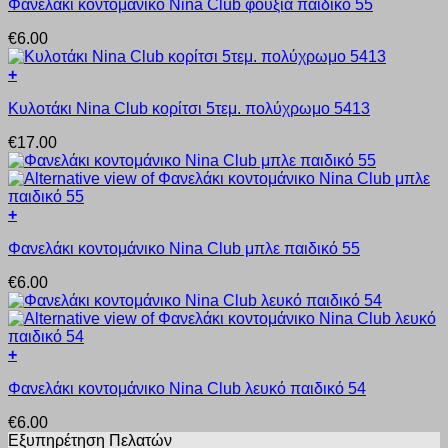
Φανελάκι κοντομάνικο Nina Club φούξια παιδικό 55
το
να
προϊόν
επιλεγούν
€
6.00
έχει
στη
πολλαπλές
σελίδα
+
παραλλαγές.
του
Αυτό
Οι
προϊόντος
Κυλοτάκι Nina Club κορίτσι 5τεμ. πολύχρωμο 5413
το
επιλογές
προϊόν
μπορούν
€
17.00
έχει
να
πολλαπλές
επιλεγούν
παραλλαγές.
στη
Οι
σελίδα
+
επιλογές
του
Αυτό
μπορούν
προϊόντος
Φανελάκι κοντομάνικο Nina Club μπλε παιδικό 55
το
να
προϊόν
επιλεγούν
€
6.00
έχει
στη
πολλαπλές
σελίδα
παραλλαγές.
του
Οι
προϊόντος
+
επιλογές
Αυτό
μπορούν
Φανελάκι κοντομάνικο Nina Club λευκό παιδικό 54
το
να
προϊόν
επιλεγούν
€
6.00
έχει
στη
Εξυπηρέτηση Πελατών
πολλαπλές
σελίδα