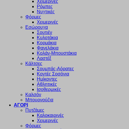
Χειμερινές
Ρόμπες
Νυχτικές
Φόρμες
Χειμερινές
Εσώρουχα
Σουτιέν
Κυλοτάκια
Κορμάκια
Φανελάκια
Κολάν-Μπουστάκια
Λαστέξ
Κάλτσες
Σουμπάς-Αόρατες
Κοντές Σοσόνια
Ημίκοντες
Αθλητικές
Ισοθερμικές
Καλσόν
Μπουρνούζια
ΑΓΟΡΙ
Πυτζάμες
Καλοκαιρινές
Χειμερινές
Φόρμες