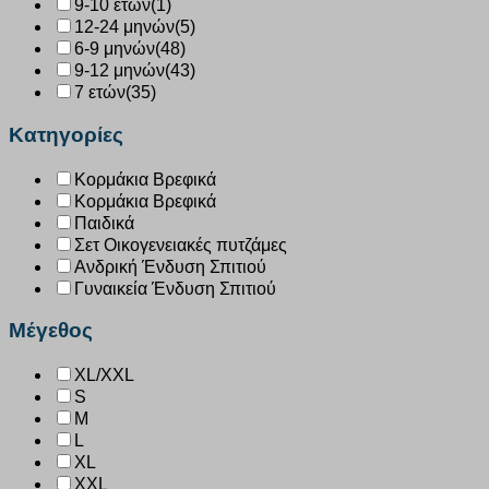
9-10 ετών
(1)
12-24 μηνών
(5)
6-9 μηνών
(48)
9-12 μηνών
(43)
7 ετών
(35)
Κατηγορίες
Κορμάκια Βρεφικά
Κορμάκια Βρεφικά
Παιδικά
Σετ Οικογενειακές πυτζάμες
Ανδρική Ένδυση Σπιτιού
Γυναικεία Ένδυση Σπιτιού
Μέγεθος
XL/XXL
S
M
L
XL
XXL