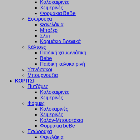
Καλοκαιρινές
Χειμερινές
Φορμάκια BeBe
Εσώρουχα
Φανελάκια
Μπόξερ
Σλιπ
Κορμάκια Βρεφικά
Κάλτσες
Παιδική χειμωνιάτικη
Bebe
Παιδική καλοκαιρινή
Υπνόσακοι
Μπουρνούζια
ΚΟΡΙΤΣΙ
Πυτζάμες
Καλοκαιρινές
Χειμερινές
Φόρμες
Καλοκαρινές
Χειμερινές
Κολάν-Μπουστάκια
Φορμάκια beBe
Εσώρουχα
Φανελάκια