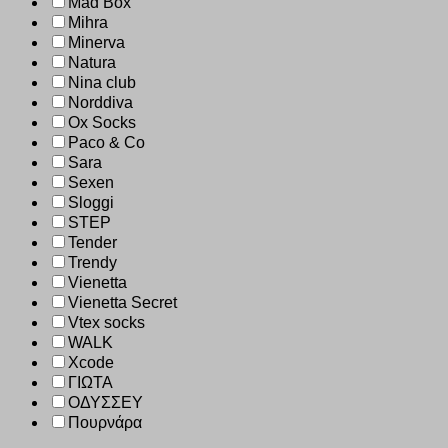
Mad Box
Mihra
Minerva
Natura
Nina club
Norddiva
Ox Socks
Paco & Co
Sara
Sexen
Sloggi
STEP
Tender
Trendy
Vienetta
Vienetta Secret
Vtex socks
WALK
Xcode
ΓΙΩΤΑ
ΟΔΥΣΣΕΥ
Πουρνάρα