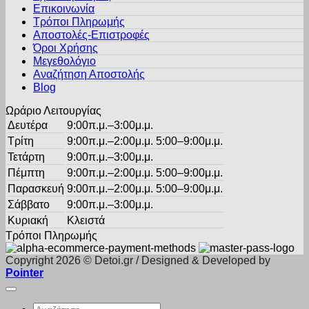
προϊόντος
Επικοινωνία
επιλογές
Τρόποι Πληρωμής
μπορούν
Αποστολές-Επιστροφές
να
Όροι Χρήσης
επιλεγούν
στη
Μεγεθολόγιο
σελίδα
Αναζήτηση Αποστολής
του
Blog
προϊόντος
Ωράριο Λειτουργίας
Δευτέρα
9:00π.μ.–3:00μ.μ.
Τρίτη
9:00π.μ.–2:00μ.μ. 5:00–9:00μ.μ.
Τετάρτη
9:00π.μ.–3:00μ.μ.
Πέμπτη
9:00π.μ.–2:00μ.μ. 5:00–9:00μ.μ.
Παρασκευή
9:00π.μ.–2:00μ.μ. 5:00–9:00μ.μ.
Σάββατο
9:00π.μ.–3:00μ.μ.
Κυριακή
Κλειστά
Τρόποι Πληρωμής
Copyright 2026 © Detoi.gr / Designed & Developed by
Pointer
Αναζήτηση