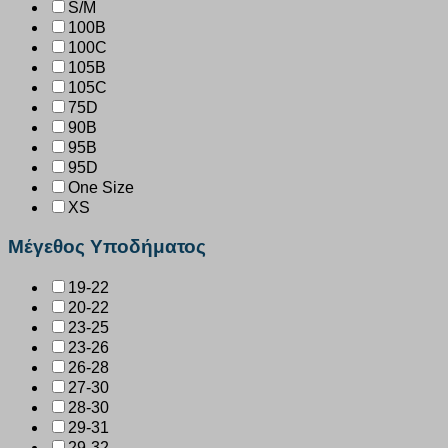
S/M
100B
100C
105B
105C
75D
90B
95B
95D
One Size
XS
Μέγεθος Υποδήματος
19-22
20-22
23-25
23-26
26-28
27-30
28-30
29-31
29-32