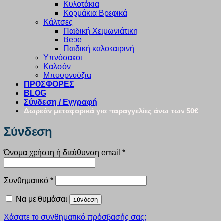
Κυλοτάκια
Κορμάκια Βρεφικά
Κάλτσες
Παιδική Χειμωνιάτικη
Bebe
Παιδική καλοκαιρινή
Υπνόσακοι
Καλσόν
Μπουρνούζια
ΠΡΟΣΦΟΡΕΣ
BLOG
Σύνδεση / Εγγραφή
Δωρεάν μεταφορικά για παραγγελίες άνω των 50€
Σύνδεση
Απαιτείται
Όνομα χρήστη ή διεύθυνση email
*
Απαιτείται
Συνθηματικό
*
Να με θυμάσαι
Σύνδεση
Χάσατε το συνθηματικό πρόσβασής σας;