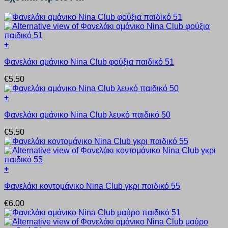
+
Αυτό
Φανελάκι αμάνικο Nina Club φούξια παιδικό 51
το
προϊόν
€
5.50
έχει
πολλαπλές
+
παραλλαγές.
Αυτό
Οι
Φανελάκι αμάνικο Nina Club λευκό παιδικό 50
το
επιλογές
προϊόν
μπορούν
€
5.50
έχει
να
πολλαπλές
επιλεγούν
παραλλαγές.
στη
Οι
σελίδα
+
επιλογές
του
Αυτό
μπορούν
προϊόντος
Φανελάκι κοντομάνικο Nina Club γκρι παιδικό 55
το
να
προϊόν
επιλεγούν
€
6.00
έχει
στη
πολλαπλές
σελίδα
παραλλαγές.
του