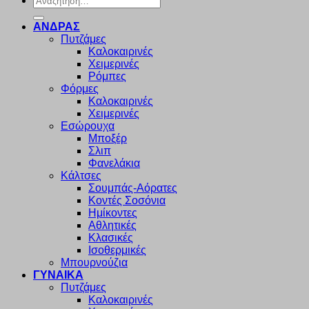
για:
ΑΝΔΡΑΣ
Πυτζάμες
Καλοκαιρινές
Χειμερινές
Ρόμπες
Φόρμες
Καλοκαιρινές
Χειμερινές
Εσώρουχα
Μποξέρ
Σλιπ
Φανελάκια
Κάλτσες
Σουμπάς-Αόρατες
Κοντές Σοσόνια
Ημίκοντες
Αθλητικές
Κλασικές
Ισοθερμικές
Μπουρνούζια
ΓΥΝΑΙΚΑ
Πυτζάμες
Καλοκαιρινές