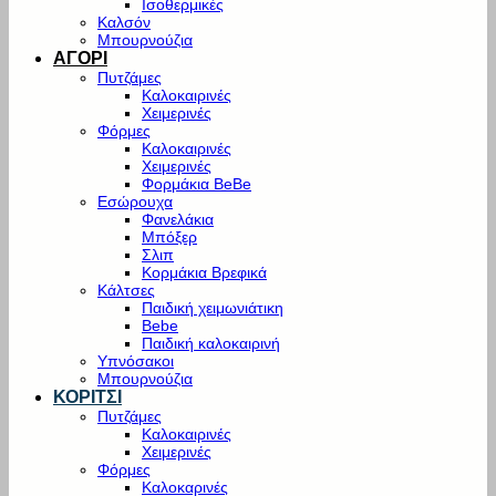
Ισοθερμικές
Καλσόν
Μπουρνούζια
ΑΓΟΡΙ
Πυτζάμες
Καλοκαιρινές
Χειμερινές
Φόρμες
Καλοκαιρινές
Χειμερινές
Φορμάκια BeBe
Εσώρουχα
Φανελάκια
Μπόξερ
Σλιπ
Κορμάκια Βρεφικά
Κάλτσες
Παιδική χειμωνιάτικη
Bebe
Παιδική καλοκαιρινή
Υπνόσακοι
Μπουρνούζια
ΚΟΡΙΤΣΙ
Πυτζάμες
Καλοκαιρινές
Χειμερινές
Φόρμες
Καλοκαρινές