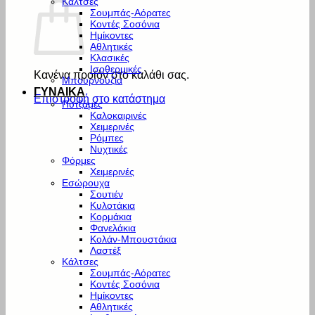
Κάλτσες
Σουμπάς-Αόρατες
Κοντές Σοσόνια
Ημίκοντες
Αθλητικές
Κλασικές
Ισοθερμικές
Κανένα προϊόν στο καλάθι σας.
Μπουρνούζια
ΓΥΝΑΙΚΑ
Επιστροφή στο κατάστημα
Πυτζάμες
Καλοκαιρινές
Χειμερινές
Ρόμπες
Νυχτικές
Φόρμες
Χειμερινές
Εσώρουχα
Σουτιέν
Κυλοτάκια
Κορμάκια
Φανελάκια
Κολάν-Μπουστάκια
Λαστέξ
Κάλτσες
Σουμπάς-Αόρατες
Κοντές Σοσόνια
Ημίκοντες
Αθλητικές