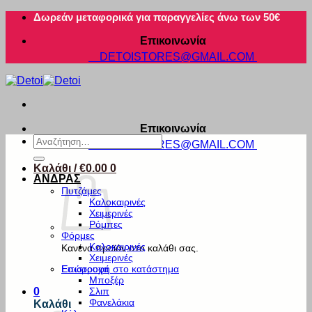
Μετάβαση
Δωρεάν μεταφορικά για παραγγελίες άνω των 50€
στο
Επικοινωνία
περιεχόμενο
DETOISTORES@GMAIL.COM
Επικοινωνία
Αναζήτηση
DETOISTORES@GMAIL.COM
για:
Καλάθι /
€
0.00
0
ΑΝΔΡΑΣ
Πυτζάμες
Καλοκαιρινές
Χειμερινές
Ρόμπες
Φόρμες
Καλοκαιρινές
Κανένα προϊόν στο καλάθι σας.
Χειμερινές
Εσώρουχα
Επιστροφή στο κατάστημα
Μποξέρ
Σλιπ
0
Φανελάκια
Καλάθι