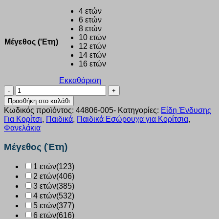
4 ετών
6 ετών
8 ετών
10 ετών
Μέγεθος ('Ετη)
12 ετών
14 ετών
16 ετών
Εκκαθάριση
Φανελάκι
κορίτσι
Προσθήκη στο καλάθι
Minerva
Κωδικός προϊόντος:
44806-005-
Κατηγορίες:
Είδη Ένδυσης
Κοντομάνικο
Για Κορίτσι
,
Παιδικά
,
Παιδικά Εσώρουχα για Κορίτσια
,
”All
Φανελάκια
good
things”
Μέγεθος (Έτη)
3
τεμάχια
1 ετών
(123)
λευκά
2 ετών
(406)
44806-
005
3 ετών
(385)
ποσότητα
4 ετών
(532)
5 ετών
(377)
6 ετών
(616)