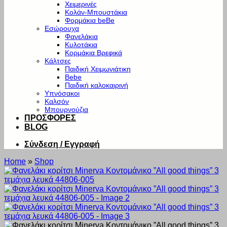
Χειμερινές
Κολάν-Μπουστάκια
Φορμάκια beBe
Εσώρουχα
Φανελάκια
Κυλοτάκια
Κορμάκια Βρεφικά
Κάλτσες
Παιδική Χειμωνιάτικη
Bebe
Παιδική καλοκαιρινή
Υπνόσακοι
Καλσόν
Μπουρνούζια
ΠΡΟΣΦΟΡΕΣ
BLOG
Σύνδεση / Εγγραφή
Home
»
Shop