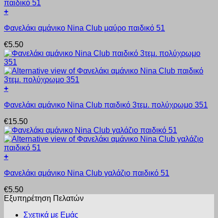
Οι
προϊόντος
+
επιλογές
Αυτό
μπορούν
Φανελάκι αμάνικο Nina Club μαύρο παιδικό 51
το
να
προϊόν
επιλεγούν
€
5.50
έχει
στη
πολλαπλές
σελίδα
παραλλαγές.
του
Οι
προϊόντος
επιλογές
+
μπορούν
Αυτό
να
Φανελάκι αμάνικο Nina Club παιδικό 3τεμ. πολύχρωμο 351
το
επιλεγούν
προϊόν
στη
€
15.50
έχει
σελίδα
πολλαπλές
του
παραλλαγές.
προϊόντος
Οι
+
επιλογές
Αυτό
μπορούν
Φανελάκι αμάνικο Nina Club γαλάζιο παιδικό 51
το
να
προϊόν
επιλεγούν
€
5.50
έχει
στη
Εξυπηρέτηση Πελατών
πολλαπλές
σελίδα
παραλλαγές.
του
Σχετικά με Εμάς
Οι