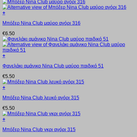
πολλαπλές
παραλλαγές.
+
Οι
Αυτό
επιλογές
Μπόξερ Nina Club μαύρο αγόρι 316
το
μπορούν
προϊόν
να
€
6.50
έχει
επιλεγούν
πολλαπλές
στη
παραλλαγές.
σελίδα
Οι
του
+
επιλογές
προϊόντος
Αυτό
μπορούν
Φανελάκι αμάνικο Nina Club μαύρο παιδικό 51
το
να
προϊόν
επιλεγούν
€
5.50
έχει
στη
πολλαπλές
σελίδα
+
παραλλαγές.
του
Αυτό
Οι
προϊόντος
Μπόξερ Nina Club λευκό αγόρι 315
το
επιλογές
προϊόν
μπορούν
€
5.50
έχει
να
πολλαπλές
επιλεγούν
+
παραλλαγές.
στη
Αυτό
Οι
σελίδα
Μπόξερ Nina Club γκρι αγόρι 315
το
επιλογές
του
προϊόν
μπορούν