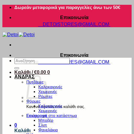
Μετάβαση
Δωρεάν μεταφορικά για παραγγελίες άνω των 50€
στο
Επικοινωνία
περιεχόμενο
DETOISTORES@GMAIL.COM
Επικοινωνία
Αναζήτηση
DETOISTORES@GMAIL.COM
για:
Καλάθι /
€
0.00
0
ΑΝΔΡΑΣ
Πυτζάμες
Καλοκαιρινές
Χειμερινές
Ρόμπες
Φόρμες
Καλοκαιρινές
Κανένα προϊόν στο καλάθι σας.
Χειμερινές
Εσώρουχα
Επιστροφή στο κατάστημα
Μποξέρ
Σλιπ
0
Φανελάκια
Καλάθι