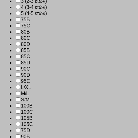
3 (2-3 ετών)
4 (3-4 ετών)
5 (4-5 ετών)
75B
75C
80B
80C
80D
85B
85C
85D
90C
90D
95C
L/XL
M/L
S/M
100B
100C
105B
105C
75D
90B