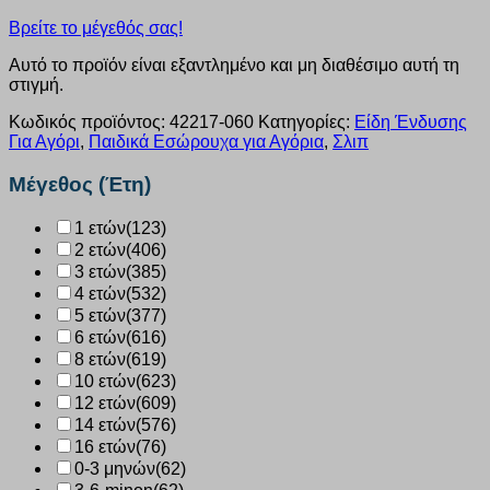
Βρείτε το μέγεθός σας!
Αυτό το προϊόν είναι εξαντλημένο και μη διαθέσιμο αυτή τη
στιγμή.
Κωδικός προϊόντος:
42217-060
Κατηγορίες:
Είδη Ένδυσης
Για Αγόρι
,
Παιδικά Εσώρουχα για Αγόρια
,
Σλιπ
Μέγεθος (Έτη)
1 ετών
(123)
2 ετών
(406)
3 ετών
(385)
4 ετών
(532)
5 ετών
(377)
6 ετών
(616)
8 ετών
(619)
10 ετών
(623)
12 ετών
(609)
14 ετών
(576)
16 ετών
(76)
0-3 μηνών
(62)