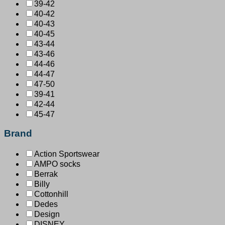
39-42
40-42
40-43
40-45
43-44
43-46
44-46
44-47
47-50
39-41
42-44
45-47
Brand
Action Sportswear
AMPO socks
Berrak
Billy
Cottonhill
Dedes
Design
DISNEY