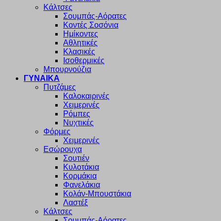
Κάλτσες
Σουμπάς-Αόρατες
Κοντές Σοσόνια
Ημίκοντες
Αθλητικές
Κλασικές
Ισοθερμικές
Μπουρνούζια
ΓΥΝΑΙΚΑ
Πυτζάμες
Καλοκαιρινές
Χειμερινές
Ρόμπες
Νυχτικές
Φόρμες
Χειμερινές
Εσώρουχα
Σουτιέν
Κυλοτάκια
Κορμάκια
Φανελάκια
Κολάν-Μπουστάκια
Λαστέξ
Κάλτσες
Σουμπάς-Αόρατες