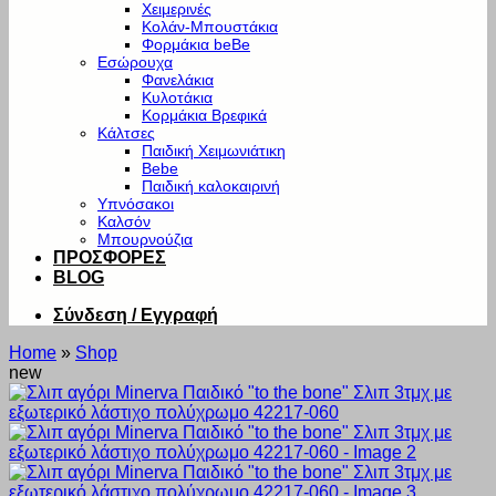
Χειμερινές
Κολάν-Μπουστάκια
Φορμάκια beBe
Εσώρουχα
Φανελάκια
Κυλοτάκια
Κορμάκια Βρεφικά
Κάλτσες
Παιδική Χειμωνιάτικη
Bebe
Παιδική καλοκαιρινή
Υπνόσακοι
Καλσόν
Μπουρνούζια
ΠΡΟΣΦΟΡΕΣ
BLOG
Σύνδεση / Εγγραφή
Home
»
Shop
new