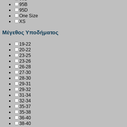
95B
95D
One Size
XS
Μέγεθος Υποδήματος
19-22
20-22
23-25
23-26
26-28
27-30
28-30
29-31
29-32
31-34
32-34
35-37
35-38
36-40
38-40