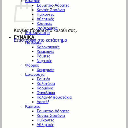
Κάλτσες
Σουμπάς-Αόρατες
Κοντές Σοσόνια
Ημίκοντες
Αθλητικές
Κλασικές
Ισοθερμικές
Κανένα προϊόν στο καλάθι σας.
Μπουρνούζια
ΓΥΝΑΙΚΑ
Επιστροφή στο κατάστημα
Πυτζάμες
Καλοκαιρινές
Χειμερινές
Ρόμπες
Νυχτικές
Φόρμες
Χειμερινές
Εσώρουχα
Σουτιέν
Κυλοτάκια
Κορμάκια
Φανελάκια
Κολάν-Μπουστάκια
Λαστέξ
Κάλτσες
Σουμπάς-Αόρατες
Κοντές Σοσόνια
Ημίκοντες
Αθλητικές