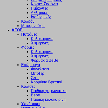
Κοντές Σοσόνια
Ημίκοντες
Αθλητικές
Ισοθερμικές
Καλσόν
Μπουρνούζια
ΑΓΟΡΙ
Πυτζάμες
Καλοκαιρινές
Χειμερινές
Φόρμες
Καλοκαιρινές
Χειμερινές
Φορμάκια BeBe
Εσώρουχα
Φανελάκια
Μπόξερ
Σλιπ
Κορμάκια Βρεφικά
Κάλτσες
Παιδική χειμωνιάτικη
Bebe
Παιδική καλοκαιρινή
Υπνόσακοι