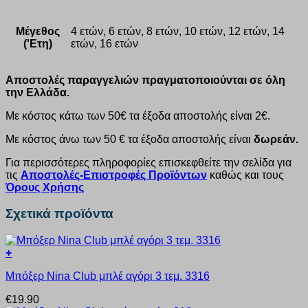
Μέγεθος
4 ετών, 6 ετών, 8 ετών, 10 ετών, 12 ετών, 14
('Ετη)
ετών, 16 ετών
Αποστολές παραγγελιών πραγματοποιούνται σε όλη
την Ελλάδα.
Με κόστος κάτω των 50€ τα έξοδα αποστολής είναι 2€.
Με κόστος άνω των 50 € τα έξοδα αποστολής είναι
δωρεάν.
Για περισσότερες πληροφορίες επισκεφθείτε την σελίδα για
τις
Αποστολές-Επιστροφές Προϊόντων
καθώς και τους
Όρους Χρήσης
Σχετικά προϊόντα
+
Αυτό
Μπόξερ Nina Club μπλέ αγόρι 3 τεμ. 3316
το
προϊόν
€
19.90
έχει