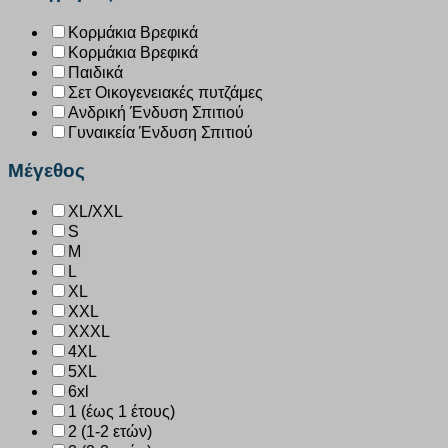
Κορμάκια Βρεφικά
Κορμάκια Βρεφικά
Παιδικά
Σετ Οικογενειακές πυτζάμες
Ανδρική Ένδυση Σπιτιού
Γυναικεία Ένδυση Σπιτιού
Μέγεθος
XL/XXL
S
M
L
XL
XXL
XXXL
4XL
5XL
6xl
1 (έως 1 έτους)
2 (1-2 ετών)