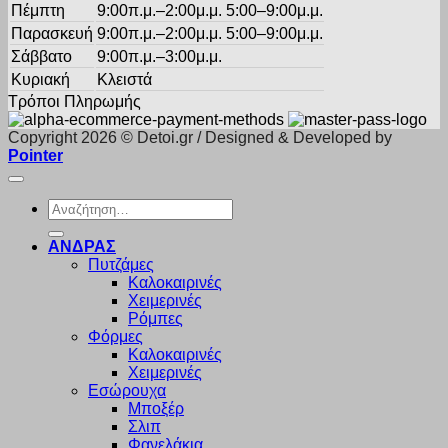
Πέμπτη
9:00π.μ.–2:00μ.μ. 5:00–9:00μ.μ.
Παρασκευή
9:00π.μ.–2:00μ.μ. 5:00–9:00μ.μ.
Σάββατο
9:00π.μ.–3:00μ.μ.
Κυριακή
Κλειστά
Τρόποι Πληρωμής
Copyright 2026 © Detoi.gr / Designed & Developed by
Pointer
Αναζήτηση
για:
ΑΝΔΡΑΣ
Πυτζάμες
Καλοκαιρινές
Χειμερινές
Ρόμπες
Φόρμες
Καλοκαιρινές
Χειμερινές
Εσώρουχα
Μποξέρ
Σλιπ
Φανελάκια