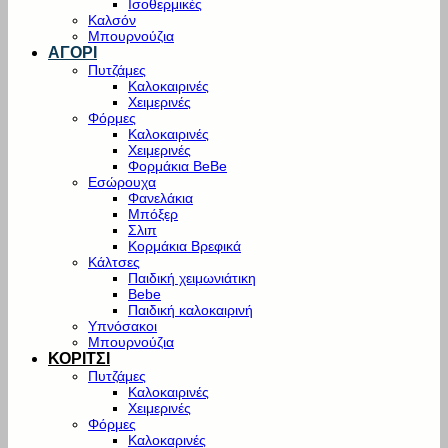
Ισοθερμικές
Καλσόν
Μπουρνούζια
ΑΓΟΡΙ
Πυτζάμες
Καλοκαιρινές
Χειμερινές
Φόρμες
Καλοκαιρινές
Χειμερινές
Φορμάκια BeBe
Εσώρουχα
Φανελάκια
Μπόξερ
Σλιπ
Κορμάκια Βρεφικά
Κάλτσες
Παιδική χειμωνιάτικη
Bebe
Παιδική καλοκαιρινή
Υπνόσακοι
Μπουρνούζια
ΚΟΡΙΤΣΙ
Πυτζάμες
Καλοκαιρινές
Χειμερινές
Φόρμες
Καλοκαρινές