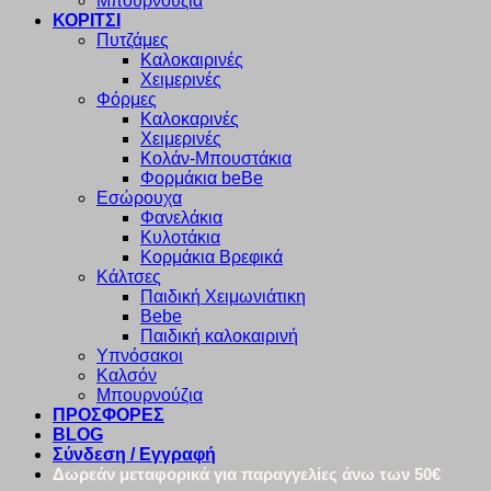
Μπουρνούζια
ΚΟΡΙΤΣΙ
Πυτζάμες
Καλοκαιρινές
Χειμερινές
Φόρμες
Καλοκαρινές
Χειμερινές
Κολάν-Μπουστάκια
Φορμάκια beBe
Εσώρουχα
Φανελάκια
Κυλοτάκια
Κορμάκια Βρεφικά
Κάλτσες
Παιδική Χειμωνιάτικη
Bebe
Παιδική καλοκαιρινή
Υπνόσακοι
Καλσόν
Μπουρνούζια
ΠΡΟΣΦΟΡΕΣ
BLOG
Σύνδεση / Εγγραφή
Δωρεάν μεταφορικά για παραγγελίες άνω των 50€