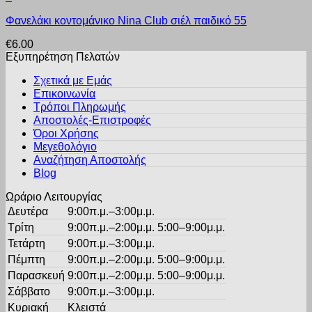
του
Αυτό
μπορούν
προϊόντος
Φανελάκι κοντομάνικο Nina Club σιέλ παιδικό 55
το
να
προϊόν
επιλεγούν
€
6.00
έχει
στη
Εξυπηρέτηση Πελατών
πολλαπλές
σελίδα
παραλλαγές.
του
Σχετικά με Εμάς
Οι
προϊόντος
Επικοινωνία
επιλογές
Τρόποι Πληρωμής
μπορούν
Αποστολές-Επιστροφές
να
Όροι Χρήσης
επιλεγούν
στη
Μεγεθολόγιο
σελίδα
Αναζήτηση Αποστολής
του
Blog
προϊόντος
Ωράριο Λειτουργίας
Δευτέρα
9:00π.μ.–3:00μ.μ.
Τρίτη
9:00π.μ.–2:00μ.μ. 5:00–9:00μ.μ.
Τετάρτη
9:00π.μ.–3:00μ.μ.
Πέμπτη
9:00π.μ.–2:00μ.μ. 5:00–9:00μ.μ.
Παρασκευή
9:00π.μ.–2:00μ.μ. 5:00–9:00μ.μ.
Σάββατο
9:00π.μ.–3:00μ.μ.
Κυριακή
Κλειστά