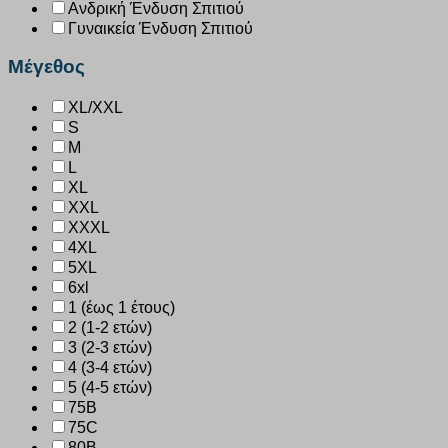
Ανδρική Ένδυση Σπιτιού
Γυναικεία Ένδυση Σπιτιού
Μέγεθος
XL/XXL
S
M
L
XL
XXL
XXXL
4XL
5XL
6xl
1 (έως 1 έτους)
2 (1-2 ετών)
3 (2-3 ετών)
4 (3-4 ετών)
5 (4-5 ετών)
75B
75C
80B