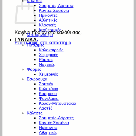
Κάλτσες
Σουμπάς-Αόρατες
Κοντές Σοσόνια
Ημίκοντες
Αθλητικές
Κλασικές
Ισοθερμικές
Κανένα προϊόν στο καλάθι σας.
Μπουρνούζια
ΓΥΝΑΙΚΑ
Επιστροφή στο κατάστημα
Πυτζάμες
Καλοκαιρινές
Χειμερινές
Ρόμπες
Νυχτικές
Φόρμες
Χειμερινές
Εσώρουχα
Σουτιέν
Κυλοτάκια
Κορμάκια
Φανελάκια
Κολάν-Μπουστάκια
Λαστέξ
Κάλτσες
Σουμπάς-Αόρατες
Κοντές Σοσόνια
Ημίκοντες
Αθλητικές