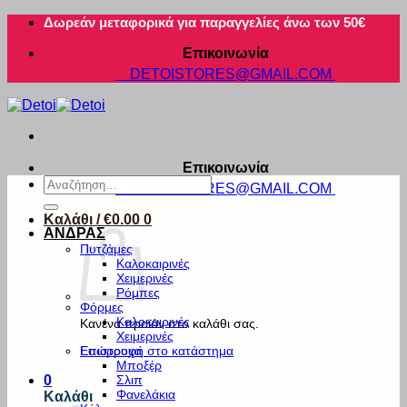
Μετάβαση
Δωρεάν μεταφορικά για παραγγελίες άνω των 50€
στο
Επικοινωνία
περιεχόμενο
DETOISTORES@GMAIL.COM
Επικοινωνία
Αναζήτηση
DETOISTORES@GMAIL.COM
για:
Καλάθι /
€
0.00
0
ΑΝΔΡΑΣ
Πυτζάμες
Καλοκαιρινές
Χειμερινές
Ρόμπες
Φόρμες
Καλοκαιρινές
Κανένα προϊόν στο καλάθι σας.
Χειμερινές
Εσώρουχα
Επιστροφή στο κατάστημα
Μποξέρ
Σλιπ
0
Φανελάκια
Καλάθι