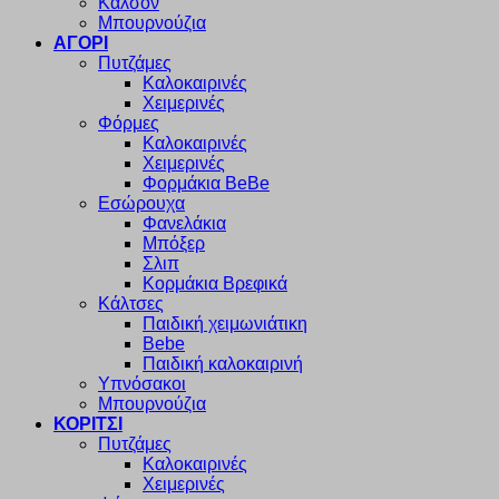
Καλσόν
Μπουρνούζια
ΑΓΟΡΙ
Πυτζάμες
Καλοκαιρινές
Χειμερινές
Φόρμες
Καλοκαιρινές
Χειμερινές
Φορμάκια BeBe
Εσώρουχα
Φανελάκια
Μπόξερ
Σλιπ
Κορμάκια Βρεφικά
Κάλτσες
Παιδική χειμωνιάτικη
Bebe
Παιδική καλοκαιρινή
Υπνόσακοι
Μπουρνούζια
ΚΟΡΙΤΣΙ
Πυτζάμες
Καλοκαιρινές
Χειμερινές