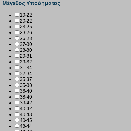
Μέγεθος Υποδήματος
19-22
20-22
23-25
23-26
26-28
27-30
28-30
29-31
29-32
31-34
32-34
35-37
35-38
36-40
38-40
39-42
40-42
40-43
40-45
43-44