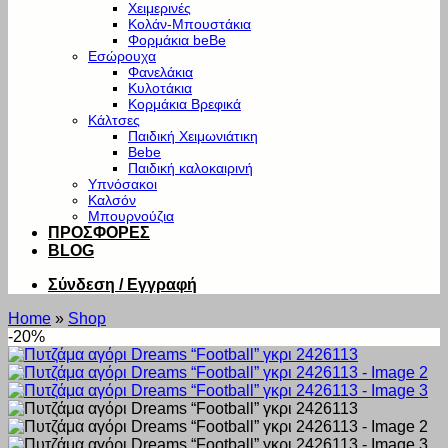
Χειμερινές
Κολάν-Μπουστάκια
Φορμάκια beBe
Εσώρουχα
Φανελάκια
Κυλοτάκια
Κορμάκια Βρεφικά
Κάλτσες
Παιδική Χειμωνιάτικη
Bebe
Παιδική καλοκαιρινή
Υπνόσακοι
Καλσόν
Μπουρνούζια
ΠΡΟΣΦΟΡΕΣ
BLOG
Σύνδεση / Εγγραφή
Home
»
Shop
-20%