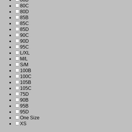
80C
80D
85B
85C
85D
90C
90D
95C
L/XL
M/L
S/M
100B
100C
105B
105C
75D
90B
95B
95D
One Size
XS