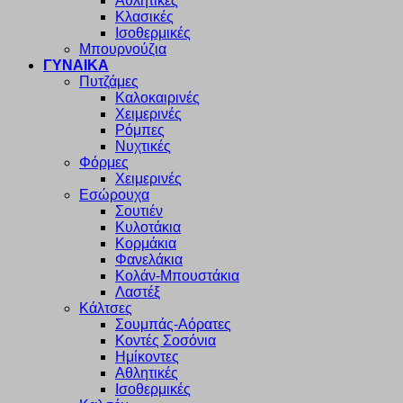
Αθλητικές
Κλασικές
Ισοθερμικές
Μπουρνούζια
ΓΥΝΑΙΚΑ
Πυτζάμες
Καλοκαιρινές
Χειμερινές
Ρόμπες
Νυχτικές
Φόρμες
Χειμερινές
Εσώρουχα
Σουτιέν
Κυλοτάκια
Κορμάκια
Φανελάκια
Κολάν-Μπουστάκια
Λαστέξ
Κάλτσες
Σουμπάς-Αόρατες
Κοντές Σοσόνια
Ημίκοντες
Αθλητικές
Ισοθερμικές