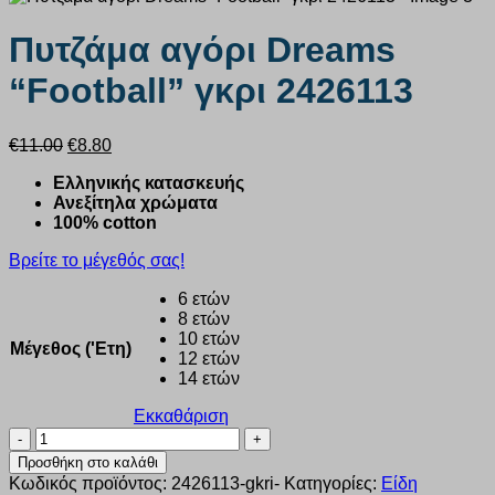
Πυτζάμα αγόρι Dreams
“Football” γκρι 2426113
Original
Η
€
11.00
€
8.80
price
τρέχουσα
Ελληνικής κατασκευής
was:
τιμή
Ανεξίτηλα χρώματα
€11.00.
είναι:
100% cotton
€8.80.
Βρείτε το μέγεθός σας!
6 ετών
8 ετών
10 ετών
Μέγεθος ('Ετη)
12 ετών
14 ετών
Εκκαθάριση
Πυτζάμα
αγόρι
Προσθήκη στο καλάθι
Dreams
Κωδικός προϊόντος:
2426113-gkri-
Κατηγορίες:
Είδη