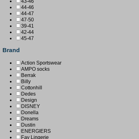
43-46
44-46
44-47
47-50
39-41
42-44
45-47
Brand
Action Sportswear
AMPO socks
Berrak
Billy
Cottonhill
Dedes
Design
DISNEY
Donella
Dreams
Dustin
ENERGIERS
Fay Lingerie