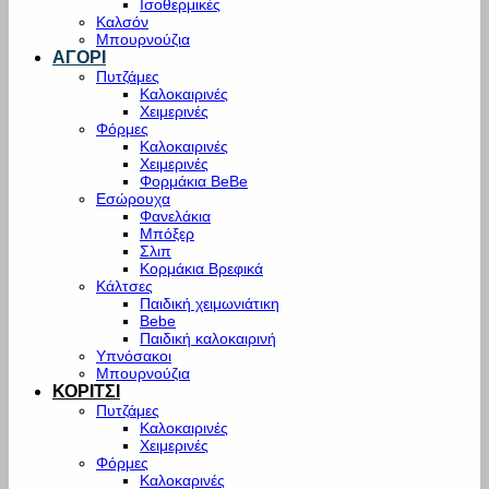
Ισοθερμικές
Καλσόν
Μπουρνούζια
ΑΓΟΡΙ
Πυτζάμες
Καλοκαιρινές
Χειμερινές
Φόρμες
Καλοκαιρινές
Χειμερινές
Φορμάκια BeBe
Εσώρουχα
Φανελάκια
Μπόξερ
Σλιπ
Κορμάκια Βρεφικά
Κάλτσες
Παιδική χειμωνιάτικη
Bebe
Παιδική καλοκαιρινή
Υπνόσακοι
Μπουρνούζια
ΚΟΡΙΤΣΙ
Πυτζάμες
Καλοκαιρινές
Χειμερινές
Φόρμες
Καλοκαρινές