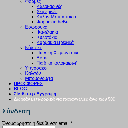
Φόρμες
Καλοκαρινές
Χειμερινές
Κολάν-Μπουστάκια
Φορμάκια beBe
Εσώρουχα
Φανελάκια
Κυλοτάκια
Κορμάκια Βρεφικά
Κάλτσες
Παιδική Χειμωνιάτικη
Bebe
Παιδική καλοκαιρινή
Υπνόσακοι
Καλσόν
Μπουρνούζια
ΠΡΟΣΦΟΡΕΣ
BLOG
Σύνδεση / Εγγραφή
Δωρεάν μεταφορικά για παραγγελίες άνω των 50€
Σύνδεση
Απαιτείται
Όνομα χρήστη ή διεύθυνση email
*