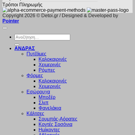
Τρόποι Πληρωμής
Copyright 2026 © Detoi.gr / Designed & Developed by
Pointer
Αναζήτηση
για:
ΑΝΔΡΑΣ
Πυτζάμες
Καλοκαιρινές
Χειμερινές
Ρόμπες
Φόρμες
Καλοκαιρινές
Χειμερινές
Εσώρουχα
Μποξέρ
Σλιπ
Φανελάκια
Κάλτσες
Σουμπάς-Αόρατες
Κοντές Σοσόνια
Ημίκοντες