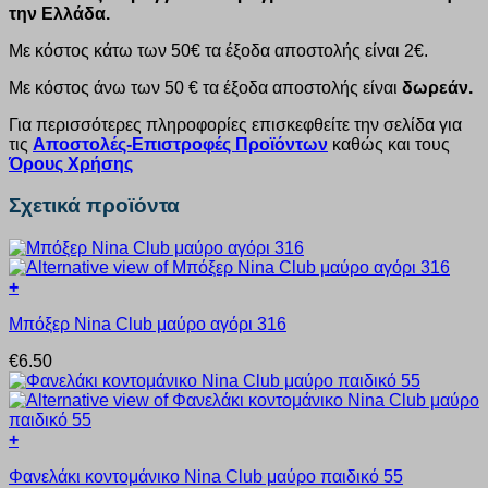
την Ελλάδα.
Με κόστος κάτω των 50€ τα έξοδα αποστολής είναι 2€.
Με κόστος άνω των 50 € τα έξοδα αποστολής είναι
δωρεάν.
Για περισσότερες πληροφορίες επισκεφθείτε την σελίδα για
τις
Αποστολές-Επιστροφές Προϊόντων
καθώς και τους
Όρους Χρήσης
Σχετικά προϊόντα
+
Αυτό
Μπόξερ Nina Club μαύρο αγόρι 316
το
προϊόν
€
6.50
έχει
πολλαπλές
παραλλαγές.
Οι
+
επιλογές
Αυτό
μπορούν
Φανελάκι κοντομάνικο Nina Club μαύρο παιδικό 55
το
να