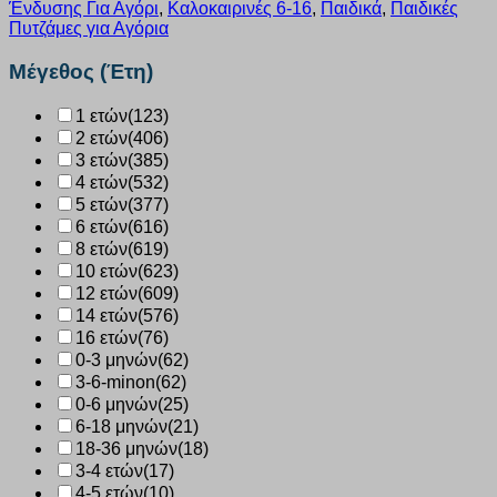
“Football”
Ένδυσης Για Αγόρι
,
Καλοκαιρινές 6-16
,
Παιδικά
,
Παιδικές
γκρι
Πυτζάμες για Αγόρια
2426113
ποσότητα
Μέγεθος (Έτη)
1 ετών
(123)
2 ετών
(406)
3 ετών
(385)
4 ετών
(532)
5 ετών
(377)
6 ετών
(616)
8 ετών
(619)
10 ετών
(623)
12 ετών
(609)
14 ετών
(576)
16 ετών
(76)
0-3 μηνών
(62)
3-6-minon
(62)
0-6 μηνών
(25)
6-18 μηνών
(21)
18-36 μηνών
(18)
3-4 ετών
(17)
4-5 ετών
(10)