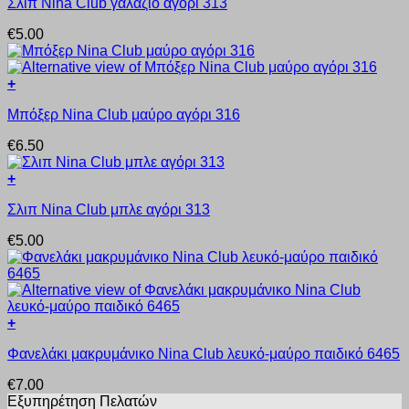
Σλιπ Nina Club γαλάζιο αγόρι 313
το
επιλογές
προϊόν
μπορούν
€
5.00
έχει
να
πολλαπλές
επιλεγούν
παραλλαγές.
στη
+
Οι
σελίδα
Αυτό
επιλογές
του
Μπόξερ Nina Club μαύρο αγόρι 316
το
μπορούν
προϊόντος
προϊόν
να
€
6.50
έχει
επιλεγούν
πολλαπλές
στη
+
παραλλαγές.
σελίδα
Αυτό
Οι
του
Σλιπ Nina Club μπλε αγόρι 313
το
επιλογές
προϊόντος
προϊόν
μπορούν
€
5.00
έχει
να
πολλαπλές
επιλεγούν
παραλλαγές.
στη
Οι
σελίδα
επιλογές
του
+
μπορούν
προϊόντος
Αυτό
να
Φανελάκι μακρυμάνικο Nina Club λευκό-μαύρο παιδικό 6465
το
επιλεγούν
προϊόν
στη
€
7.00
έχει
σελίδα
Εξυπηρέτηση Πελατών
πολλαπλές
του