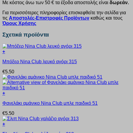
Με κόστος άνω των 50 € τα έξοδα αποστολής είναι
δωρεάν.
Για περισσότερες πληροφορίες επισκεφθείτε την σελίδα για
τις
Αποστολές-Επιστροφές Προϊόντων
καθώς και τους
Όρους Χρήσης
Σχετικά προϊόντα
+
Αυτό
Μπόξερ Nina Club λευκό αγόρι 315
το
προϊόν
€
5.50
έχει
πολλαπλές
παραλλαγές.
Οι
+
επιλογές
Αυτό
μπορούν
Φανελάκι αμάνικο Nina Club μπλε παιδικό 51
το
να
προϊόν
επιλεγούν
€
5.50
έχει
στη
πολλαπλές
σελίδα
+
παραλλαγές.
του
Αυτό
Οι
προϊόντος