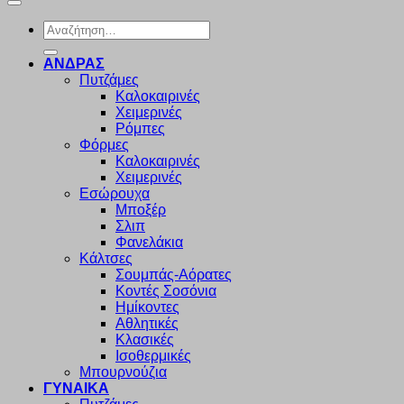
Αναζήτηση
για:
ΑΝΔΡΑΣ
Πυτζάμες
Καλοκαιρινές
Χειμερινές
Ρόμπες
Φόρμες
Καλοκαιρινές
Χειμερινές
Εσώρουχα
Μποξέρ
Σλιπ
Φανελάκια
Κάλτσες
Σουμπάς-Αόρατες
Κοντές Σοσόνια
Ημίκοντες
Αθλητικές
Κλασικές
Ισοθερμικές
Μπουρνούζια
ΓΥΝΑΙΚΑ