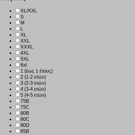
XL/XXL
S
M
L
XL
XXL
XXXL
4XL
5XL
6xl
1 (έως 1 έτους)
2 (1-2 ετών)
3 (2-3 ετών)
4 (3-4 ετών)
5 (4-5 ετών)
75B
75C
80B
80C
80D
85B