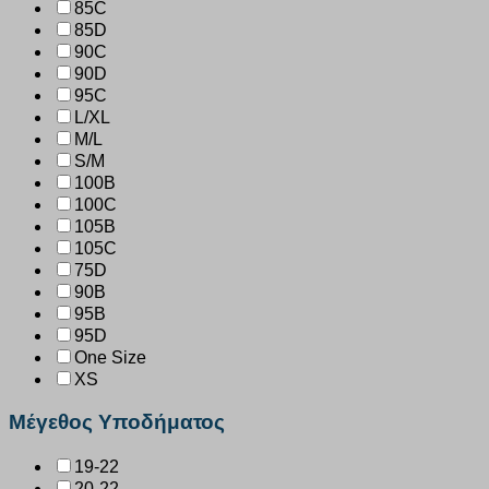
85C
85D
90C
90D
95C
L/XL
M/L
S/M
100B
100C
105B
105C
75D
90B
95B
95D
One Size
XS
Μέγεθος Υποδήματος
19-22
20-22