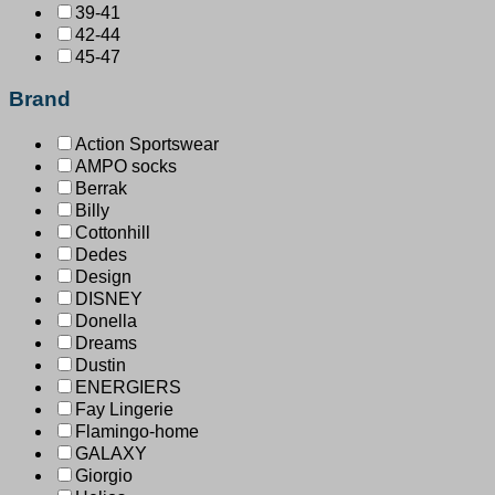
39-41
42-44
45-47
Brand
Action Sportswear
AMPO socks
Berrak
Billy
Cottonhill
Dedes
Design
DISNEY
Donella
Dreams
Dustin
ENERGIERS
Fay Lingerie
Flamingo-home
GALAXY
Giorgio