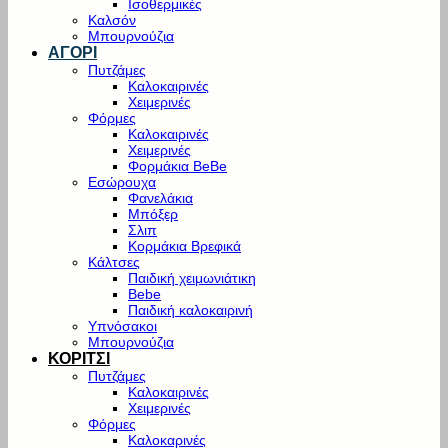
Ισοθερμικές
Καλσόν
Μπουρνούζια
ΑΓΟΡΙ
Πυτζάμες
Καλοκαιρινές
Χειμερινές
Φόρμες
Καλοκαιρινές
Χειμερινές
Φορμάκια BeBe
Εσώρουχα
Φανελάκια
Μπόξερ
Σλιπ
Κορμάκια Βρεφικά
Κάλτσες
Παιδική χειμωνιάτικη
Bebe
Παιδική καλοκαιρινή
Υπνόσακοι
Μπουρνούζια
ΚΟΡΙΤΣΙ
Πυτζάμες
Καλοκαιρινές
Χειμερινές
Φόρμες
Καλοκαρινές