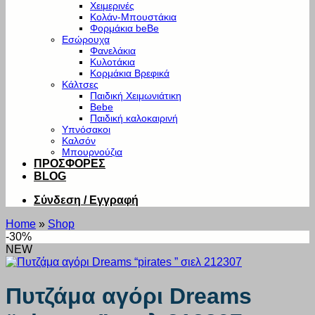
Χειμερινές
Κολάν-Μπουστάκια
Φορμάκια beBe
Εσώρουχα
Φανελάκια
Κυλοτάκια
Κορμάκια Βρεφικά
Κάλτσες
Παιδική Χειμωνιάτικη
Bebe
Παιδική καλοκαιρινή
Υπνόσακοι
Καλσόν
Μπουρνούζια
ΠΡΟΣΦΟΡΕΣ
BLOG
Σύνδεση / Εγγραφή
Home
»
Shop
-30%
NEW
Πυτζάμα αγόρι Dreams