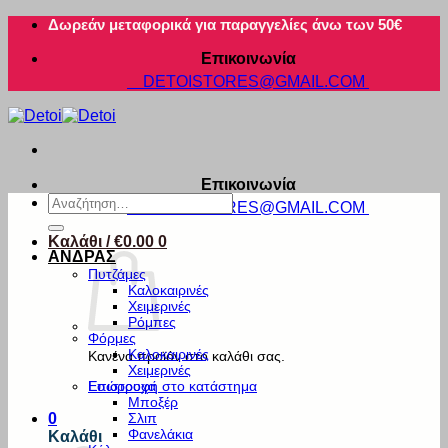
Μετάβαση
Δωρεάν μεταφορικά για παραγγελίες άνω των 50€
στο
Επικοινωνία
περιεχόμενο
DETOISTORES@GMAIL.COM
Επικοινωνία
Αναζήτηση
DETOISTORES@GMAIL.COM
για:
Καλάθι /
€
0.00
0
ΑΝΔΡΑΣ
Πυτζάμες
Καλοκαιρινές
Χειμερινές
Ρόμπες
Φόρμες
Καλοκαιρινές
Κανένα προϊόν στο καλάθι σας.
Χειμερινές
Εσώρουχα
Επιστροφή στο κατάστημα
Μποξέρ
Σλιπ
0
Φανελάκια
Καλάθι