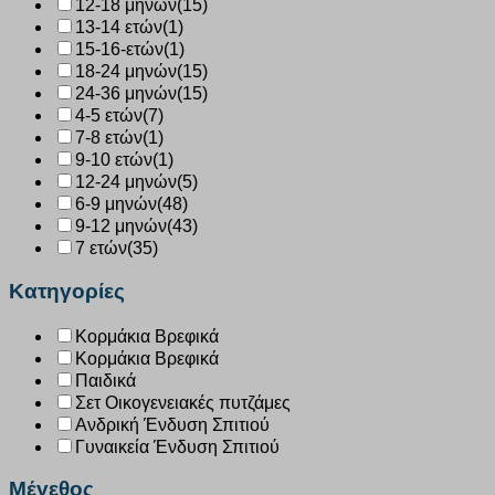
12-18 μηνών
(15)
13-14 ετών
(1)
15-16-ετών
(1)
18-24 μηνών
(15)
24-36 μηνών
(15)
4-5 ετών
(7)
7-8 ετών
(1)
9-10 ετών
(1)
12-24 μηνών
(5)
6-9 μηνών
(48)
9-12 μηνών
(43)
7 ετών
(35)
Κατηγορίες
Κορμάκια Βρεφικά
Κορμάκια Βρεφικά
Παιδικά
Σετ Οικογενειακές πυτζάμες
Ανδρική Ένδυση Σπιτιού
Γυναικεία Ένδυση Σπιτιού
Μέγεθος