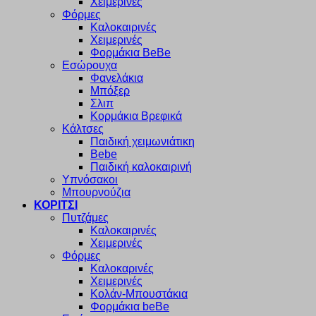
Χειμερινές
Φόρμες
Καλοκαιρινές
Χειμερινές
Φορμάκια BeBe
Εσώρουχα
Φανελάκια
Μπόξερ
Σλιπ
Κορμάκια Βρεφικά
Κάλτσες
Παιδική χειμωνιάτικη
Bebe
Παιδική καλοκαιρινή
Υπνόσακοι
Μπουρνούζια
ΚΟΡΙΤΣΙ
Πυτζάμες
Καλοκαιρινές
Χειμερινές
Φόρμες
Καλοκαρινές
Χειμερινές
Κολάν-Μπουστάκια
Φορμάκια beBe