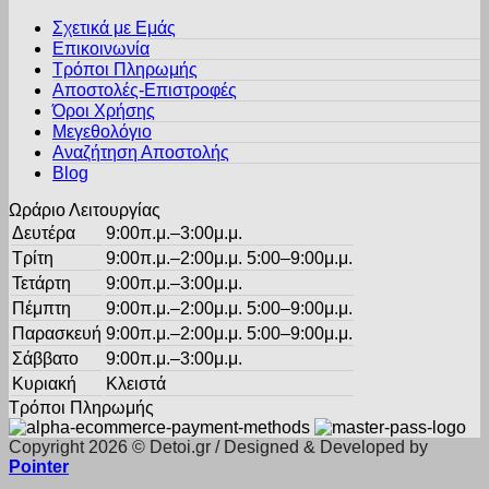
παραλλαγές.
προϊόντος
Σχετικά με Εμάς
Οι
Επικοινωνία
επιλογές
Τρόποι Πληρωμής
μπορούν
Αποστολές-Επιστροφές
να
Όροι Χρήσης
επιλεγούν
στη
Μεγεθολόγιο
σελίδα
Αναζήτηση Αποστολής
του
Blog
προϊόντος
Ωράριο Λειτουργίας
Δευτέρα
9:00π.μ.–3:00μ.μ.
Τρίτη
9:00π.μ.–2:00μ.μ. 5:00–9:00μ.μ.
Τετάρτη
9:00π.μ.–3:00μ.μ.
Πέμπτη
9:00π.μ.–2:00μ.μ. 5:00–9:00μ.μ.
Παρασκευή
9:00π.μ.–2:00μ.μ. 5:00–9:00μ.μ.
Σάββατο
9:00π.μ.–3:00μ.μ.
Κυριακή
Κλειστά
Τρόποι Πληρωμής
Copyright 2026 © Detoi.gr / Designed & Developed by
Pointer