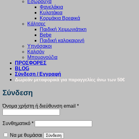
Εσώρουχα
Φανελάκια
Κυλοτάκια
Κορμάκια Βρεφικά
Κάλτσες
Παιδική Χειμωνιάτικη
Bebe
Παιδική καλοκαιρινή
Υπνόσακοι
Καλσόν
Μπουρνούζια
ΠΡΟΣΦΟΡΕΣ
BLOG
Σύνδεση / Εγγραφή
Δωρεάν μεταφορικά για παραγγελίες άνω των 50€
Σύνδεση
Απαιτείται
Όνομα χρήστη ή διεύθυνση email
*
Απαιτείται
Συνθηματικό
*
Να με θυμάσαι
Σύνδεση