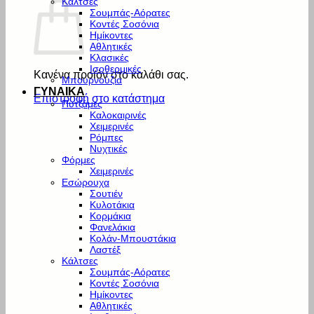
Κάλτσες
Σουμπάς-Αόρατες
Κοντές Σοσόνια
Ημίκοντες
Αθλητικές
Κλασικές
Ισοθερμικές
Κανένα προϊόν στο καλάθι σας.
Μπουρνούζια
ΓΥΝΑΙΚΑ
Επιστροφή στο κατάστημα
Πυτζάμες
Καλοκαιρινές
Χειμερινές
Ρόμπες
Νυχτικές
Φόρμες
Χειμερινές
Εσώρουχα
Σουτιέν
Κυλοτάκια
Κορμάκια
Φανελάκια
Κολάν-Μπουστάκια
Λαστέξ
Κάλτσες
Σουμπάς-Αόρατες
Κοντές Σοσόνια
Ημίκοντες
Αθλητικές