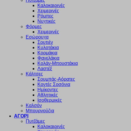
Πυτζάμες
Καλοκαιρινές
Χειμερινές
Ρόμπες
Νυχτικές
Φόρμες
Χειμερινές
Εσώρουχα
Σουτιέν
Κυλοτάκια
Κορμάκια
Φανελάκια
Κολάν-Μπουστάκια
Λαστέξ
Κάλτσες
Σουμπάς-Αόρατες
Κοντές Σοσόνια
Ημίκοντες
Αθλητικές
Ισοθερμικές
Καλσόν
Μπουρνούζια
ΑΓΟΡΙ
Πυτζάμες
Καλοκαιρινές