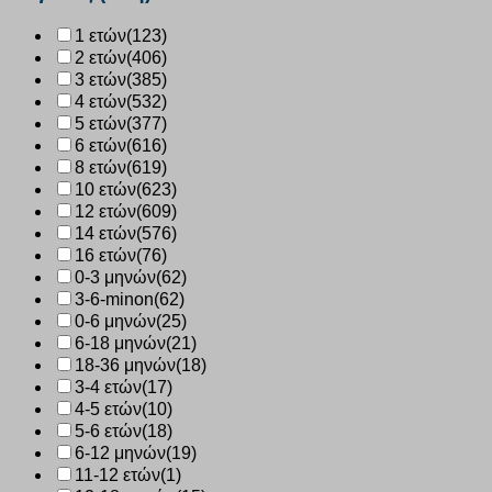
ποσότητα
1 ετών
(123)
2 ετών
(406)
3 ετών
(385)
4 ετών
(532)
5 ετών
(377)
6 ετών
(616)
8 ετών
(619)
10 ετών
(623)
12 ετών
(609)
14 ετών
(576)
16 ετών
(76)
0-3 μηνών
(62)
3-6-minon
(62)
0-6 μηνών
(25)
6-18 μηνών
(21)
18-36 μηνών
(18)
3-4 ετών
(17)
4-5 ετών
(10)
5-6 ετών
(18)
6-12 μηνών
(19)
11-12 ετών
(1)