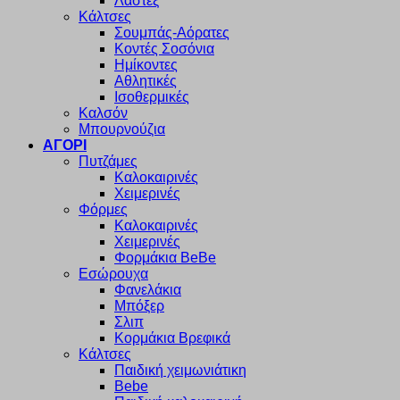
Λαστέξ
Κάλτσες
Σουμπάς-Αόρατες
Κοντές Σοσόνια
Ημίκοντες
Αθλητικές
Ισοθερμικές
Καλσόν
Μπουρνούζια
ΑΓΟΡΙ
Πυτζάμες
Καλοκαιρινές
Χειμερινές
Φόρμες
Καλοκαιρινές
Χειμερινές
Φορμάκια BeBe
Εσώρουχα
Φανελάκια
Μπόξερ
Σλιπ
Κορμάκια Βρεφικά
Κάλτσες
Παιδική χειμωνιάτικη
Bebe