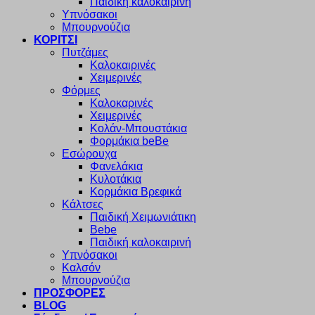
Παιδική καλοκαιρινή
Υπνόσακοι
Μπουρνούζια
ΚΟΡΙΤΣΙ
Πυτζάμες
Καλοκαιρινές
Χειμερινές
Φόρμες
Καλοκαρινές
Χειμερινές
Κολάν-Μπουστάκια
Φορμάκια beBe
Εσώρουχα
Φανελάκια
Κυλοτάκια
Κορμάκια Βρεφικά
Κάλτσες
Παιδική Χειμωνιάτικη
Bebe
Παιδική καλοκαιρινή
Υπνόσακοι
Καλσόν
Μπουρνούζια
ΠΡΟΣΦΟΡΕΣ
BLOG