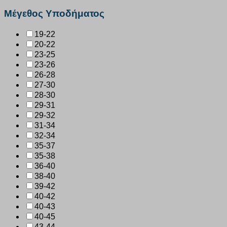
Μέγεθος Υποδήματος
19-22
20-22
23-25
23-26
26-28
27-30
28-30
29-31
29-32
31-34
32-34
35-37
35-38
36-40
38-40
39-42
40-42
40-43
40-45
43-44