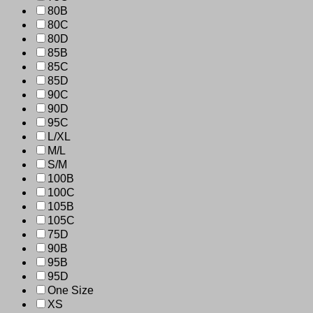
80B
80C
80D
85B
85C
85D
90C
90D
95C
L/XL
M/L
S/M
100B
100C
105B
105C
75D
90B
95B
95D
One Size
XS