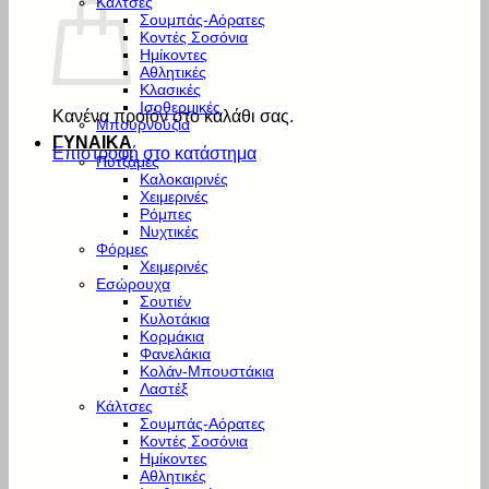
Κάλτσες
Σουμπάς-Αόρατες
Κοντές Σοσόνια
Ημίκοντες
Αθλητικές
Κλασικές
Ισοθερμικές
Κανένα προϊόν στο καλάθι σας.
Μπουρνούζια
ΓΥΝΑΙΚΑ
Επιστροφή στο κατάστημα
Πυτζάμες
Καλοκαιρινές
Χειμερινές
Ρόμπες
Νυχτικές
Φόρμες
Χειμερινές
Εσώρουχα
Σουτιέν
Κυλοτάκια
Κορμάκια
Φανελάκια
Κολάν-Μπουστάκια
Λαστέξ
Κάλτσες
Σουμπάς-Αόρατες
Κοντές Σοσόνια
Ημίκοντες
Αθλητικές