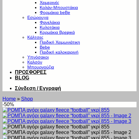
Χειμερινές
Κολάν-Μπουστάκια
Φορμάκια beBe
Εσώρουχα
Φανελάκια
Κυλοτάκια
Κορμάκια Βρεφικά
Κάλτσες
Παιδική Χειμωνιάτικη
Bebe
Παιδική καλοκαιρινή
Υπνόσακοι
Καλσόν
Μπουρνούζια
ΠΡΟΣΦΟΡΕΣ
BLOG
Σύνδεση / Εγγραφή
Home
»
Shop
-50%