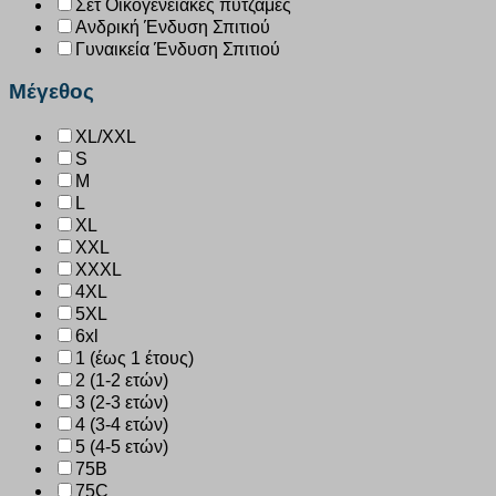
Σετ Οικογενειακές πυτζάμες
Ανδρική Ένδυση Σπιτιού
Γυναικεία Ένδυση Σπιτιού
Μέγεθος
XL/XXL
S
M
L
XL
XXL
XXXL
4XL
5XL
6xl
1 (έως 1 έτους)
2 (1-2 ετών)
3 (2-3 ετών)
4 (3-4 ετών)
5 (4-5 ετών)
75B
75C