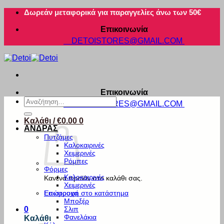
Μετάβαση
Δωρεάν μεταφορικά για παραγγελίες άνω των 50€
στο
Επικοινωνία
περιεχόμενο
DETOISTORES@GMAIL.COM
Επικοινωνία
Αναζήτηση
DETOISTORES@GMAIL.COM
για:
Καλάθι /
€
0.00
0
ΑΝΔΡΑΣ
Πυτζάμες
Καλοκαιρινές
Χειμερινές
Ρόμπες
Φόρμες
Καλοκαιρινές
Κανένα προϊόν στο καλάθι σας.
Χειμερινές
Εσώρουχα
Επιστροφή στο κατάστημα
Μποξέρ
Σλιπ
0
Φανελάκια
Καλάθι