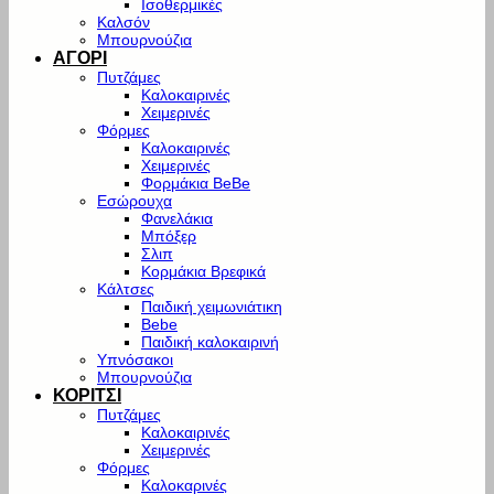
Ισοθερμικές
Καλσόν
Μπουρνούζια
ΑΓΟΡΙ
Πυτζάμες
Καλοκαιρινές
Χειμερινές
Φόρμες
Καλοκαιρινές
Χειμερινές
Φορμάκια BeBe
Εσώρουχα
Φανελάκια
Μπόξερ
Σλιπ
Κορμάκια Βρεφικά
Κάλτσες
Παιδική χειμωνιάτικη
Bebe
Παιδική καλοκαιρινή
Υπνόσακοι
Μπουρνούζια
ΚΟΡΙΤΣΙ
Πυτζάμες
Καλοκαιρινές
Χειμερινές
Φόρμες
Καλοκαρινές