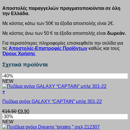
Αποστολές παραγγελιών πραγματοποιούνται σε όλη
την Ελλάδα.
Με κόστος κάτω των 50€ τα έξοδα αποστολής είναι 2€.
Με κόστος άνω των 50 € τα έξοδα αποστολής είναι
δωρεάν.
Για περισσότερες πληροφορίες επισκεφθείτε την σελίδα για
τις
Αποστολές-Επιστροφές Προϊόντων
καθώς και τους
Όρους Χρήσης
Σχετικά προϊόντα
-40%
NEW
+
Αυτό
Πυζάμα αγόρι GALAXΥ “CAPTAIN” μπλε 301-22
το
προϊόν
Original
Η
€
16.50
€
9.90
έχει
price
τρέχουσα
-30%
πολλαπλές
was:
τιμή
NEW
παραλλαγές.
€16.50.
είναι:
Οι