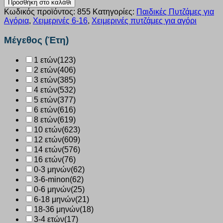
Προσθήκη στο καλάθι
galaxy
Κωδικός προϊόντος:
855
Κατηγορίες:
Παιδικές Πυτζάμες για
fleece
Αγόρια
,
Χειμερινές 6-16
,
Χειμερινές πυτζάμες για αγόρι
“football”
γκρί
Μέγεθος (Έτη)
855
ποσότητα
1 ετών
(123)
2 ετών
(406)
3 ετών
(385)
4 ετών
(532)
5 ετών
(377)
6 ετών
(616)
8 ετών
(619)
10 ετών
(623)
12 ετών
(609)
14 ετών
(576)
16 ετών
(76)
0-3 μηνών
(62)
3-6-minon
(62)
0-6 μηνών
(25)
6-18 μηνών
(21)
18-36 μηνών
(18)
3-4 ετών
(17)