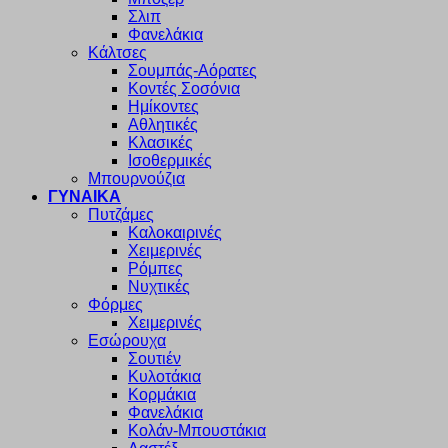
Σλιπ
Φανελάκια
Κάλτσες
Σουμπάς-Αόρατες
Κοντές Σοσόνια
Ημίκοντες
Αθλητικές
Κλασικές
Ισοθερμικές
Μπουρνούζια
ΓΥΝΑΙΚΑ
Πυτζάμες
Καλοκαιρινές
Χειμερινές
Ρόμπες
Νυχτικές
Φόρμες
Χειμερινές
Εσώρουχα
Σουτιέν
Κυλοτάκια
Κορμάκια
Φανελάκια
Κολάν-Μπουστάκια