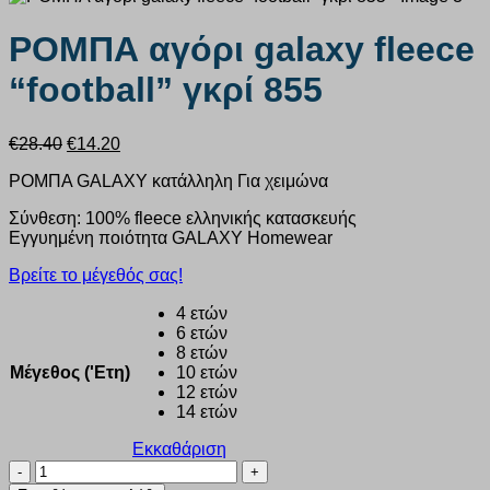
ΡΟΜΠΑ αγόρι galaxy fleece
“football” γκρί 855
Original
Η
€
28.40
€
14.20
price
τρέχουσα
ΡΟΜΠΑ GALAXY κατάλληλη Για χειμώνα
was:
τιμή
€28.40.
είναι:
Σύνθεση: 100% fleece ελληνικής κατασκευής
€14.20.
Εγγυημένη ποιότητα GALAXY Homewear
Βρείτε το μέγεθός σας!
4 ετών
6 ετών
8 ετών
Μέγεθος ('Ετη)
10 ετών
12 ετών
14 ετών
Εκκαθάριση
ΡΟΜΠΑ
αγόρι