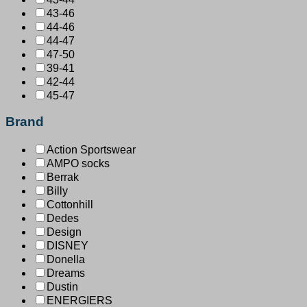
43-46
44-46
44-47
47-50
39-41
42-44
45-47
Brand
Action Sportswear
AMPO socks
Berrak
Billy
Cottonhill
Dedes
Design
DISNEY
Donella
Dreams
Dustin
ENERGIERS