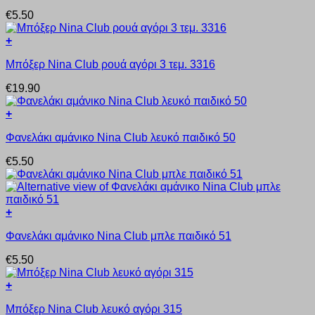
προϊόν
μπορούν
€
5.50
έχει
να
πολλαπλές
επιλεγούν
+
παραλλαγές.
στη
Αυτό
Οι
σελίδα
Μπόξερ Nina Club ρουά αγόρι 3 τεμ. 3316
το
επιλογές
του
προϊόν
μπορούν
προϊόντος
€
19.90
έχει
να
πολλαπλές
επιλεγούν
+
παραλλαγές.
στη
Αυτό
Οι
σελίδα
Φανελάκι αμάνικο Nina Club λευκό παιδικό 50
το
επιλογές
του
προϊόν
μπορούν
προϊόντος
€
5.50
έχει
να
πολλαπλές
επιλεγούν
παραλλαγές.
στη
Οι
σελίδα
+
επιλογές
του
Αυτό
μπορούν
προϊόντος
Φανελάκι αμάνικο Nina Club μπλε παιδικό 51
το
να
προϊόν
επιλεγούν
€
5.50
έχει
στη
πολλαπλές
σελίδα
+
παραλλαγές.
του
Αυτό
Οι
προϊόντος
Μπόξερ Nina Club λευκό αγόρι 315
το
επιλογές