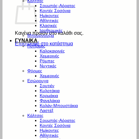
Κάλτσες
Σουμπάς-Αόρατες
Κοντές Σοσόνια
Ημίκοντες
Αθλητικές
Κλασικές
Ισοθερμικές
Κανένα προϊόν στο καλάθι σας.
Μπουρνούζια
ΓΥΝΑΙΚΑ
Επιστροφή στο κατάστημα
Πυτζάμες
Καλοκαιρινές
Χειμερινές
Ρόμπες
Νυχτικές
Φόρμες
Χειμερινές
Εσώρουχα
Σουτιέν
Κυλοτάκια
Κορμάκια
Φανελάκια
Κολάν-Μπουστάκια
Λαστέξ
Κάλτσες
Σουμπάς-Αόρατες
Κοντές Σοσόνια
Ημίκοντες
Αθλητικές