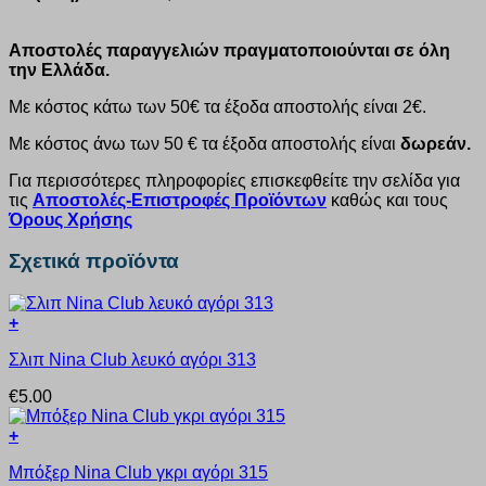
Αποστολές παραγγελιών πραγματοποιούνται σε όλη
την Ελλάδα.
Με κόστος κάτω των 50€ τα έξοδα αποστολής είναι 2€.
Με κόστος άνω των 50 € τα έξοδα αποστολής είναι
δωρεάν.
Για περισσότερες πληροφορίες επισκεφθείτε την σελίδα για
τις
Αποστολές-Επιστροφές Προϊόντων
καθώς και τους
Όρους Χρήσης
Σχετικά προϊόντα
+
Αυτό
Σλιπ Nina Club λευκό αγόρι 313
το
προϊόν
€
5.00
έχει
πολλαπλές
+
παραλλαγές.
Αυτό
Οι
Μπόξερ Nina Club γκρι αγόρι 315
το
επιλογές