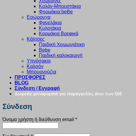
Χειμερινές
Κολάν-Μπουστάκια
Φορμάκια beBe
Εσώρουχα
Φανελάκια
Κυλοτάκια
Κορμάκια Βρεφικά
Κάλτσες
Παιδική Χειμωνιάτικη
Bebe
Παιδική καλοκαιρινή
Υπνόσακοι
Καλσόν
Μπουρνούζια
ΠΡΟΣΦΟΡΕΣ
BLOG
Σύνδεση / Εγγραφή
Δωρεάν μεταφορικά για παραγγελίες άνω των 50€
Σύνδεση
Απαιτείται
Όνομα χρήστη ή διεύθυνση email
*
Απαιτείται