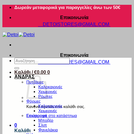
Μετάβαση
Δωρεάν μεταφορικά για παραγγελίες άνω των 50€
στο
Επικοινωνία
περιεχόμενο
DETOISTORES@GMAIL.COM
Επικοινωνία
Αναζήτηση
DETOISTORES@GMAIL.COM
για:
Καλάθι /
€
0.00
0
ΑΝΔΡΑΣ
Πυτζάμες
Καλοκαιρινές
Χειμερινές
Ρόμπες
Φόρμες
Καλοκαιρινές
Κανένα προϊόν στο καλάθι σας.
Χειμερινές
Εσώρουχα
Επιστροφή στο κατάστημα
Μποξέρ
Σλιπ
0
Φανελάκια
Καλάθι