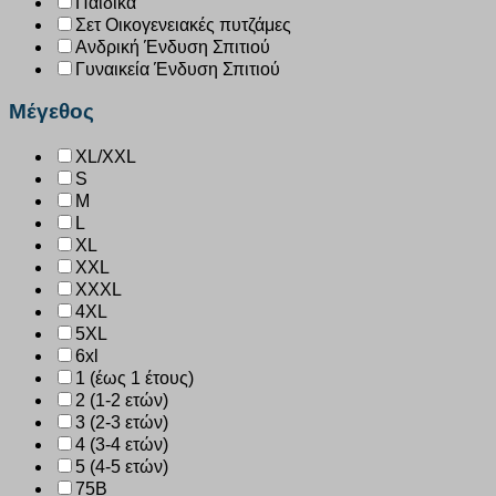
Παιδικά
Σετ Οικογενειακές πυτζάμες
Ανδρική Ένδυση Σπιτιού
Γυναικεία Ένδυση Σπιτιού
Μέγεθος
XL/XXL
S
M
L
XL
XXL
XXXL
4XL
5XL
6xl
1 (έως 1 έτους)
2 (1-2 ετών)
3 (2-3 ετών)
4 (3-4 ετών)
5 (4-5 ετών)
75B