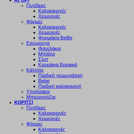
ΑΓΟΡΙ
Πυτζάμες
Καλοκαιρινές
Χειμερινές
Φόρμες
Καλοκαιρινές
Χειμερινές
Φορμάκια BeBe
Εσώρουχα
Φανελάκια
Μπόξερ
Σλιπ
Κορμάκια Βρεφικά
Κάλτσες
Παιδική χειμωνιάτικη
Bebe
Παιδική καλοκαιρινή
Υπνόσακοι
Μπουρνούζια
ΚΟΡΙΤΣΙ
Πυτζάμες
Καλοκαιρινές
Χειμερινές
Φόρμες
Καλοκαρινές