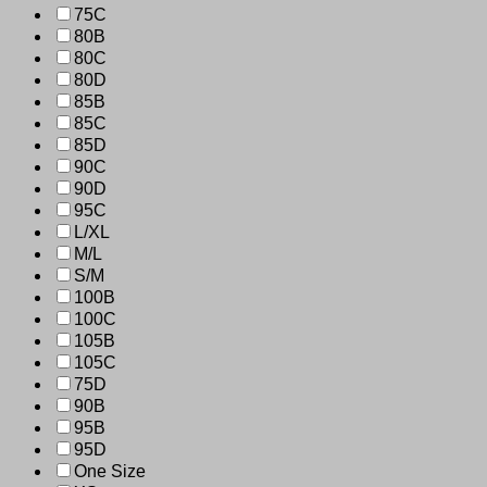
75C
80B
80C
80D
85B
85C
85D
90C
90D
95C
L/XL
M/L
S/M
100B
100C
105B
105C
75D
90B
95B
95D
One Size