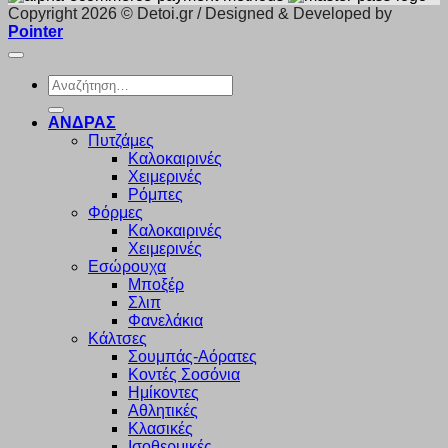
Copyright 2026 © Detoi.gr / Designed & Developed by
Pointer
Αναζήτηση
για:
ΑΝΔΡΑΣ
Πυτζάμες
Καλοκαιρινές
Χειμερινές
Ρόμπες
Φόρμες
Καλοκαιρινές
Χειμερινές
Εσώρουχα
Μποξέρ
Σλιπ
Φανελάκια
Κάλτσες
Σουμπάς-Αόρατες
Κοντές Σοσόνια
Ημίκοντες
Αθλητικές
Κλασικές
Ισοθερμικές