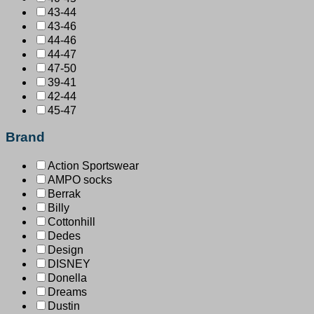
43-44
43-46
44-46
44-47
47-50
39-41
42-44
45-47
Brand
Action Sportswear
AMPO socks
Berrak
Billy
Cottonhill
Dedes
Design
DISNEY
Donella
Dreams
Dustin