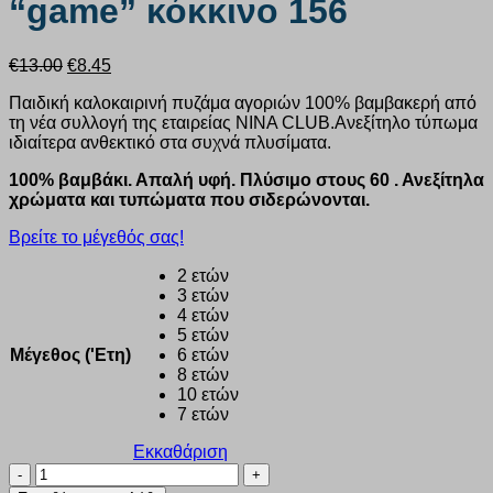
“game” κόκκινο 156
Original
Η
€
13.00
€
8.45
price
τρέχουσα
Παιδική καλοκαιρινή πυζάμα αγοριών 100% βαμβακερή από
was:
τιμή
τη νέα συλλογή της εταιρείας ΝΙΝΑ CLUB.Ανεξίτηλο τύπωμα
€13.00.
είναι:
ιδιαίτερα ανθεκτικό στα συχνά πλυσίματα.
€8.45.
100% βαμβάκι. Απαλή υφή. Πλύσιμο στους 60 . Ανεξίτηλα
χρώματα και τυπώματα που σιδερώνονται.
Βρείτε το μέγεθός σας!
2 ετών
3 ετών
4 ετών
5 ετών
Μέγεθος ('Ετη)
6 ετών
8 ετών
10 ετών
7 ετών
Εκκαθάριση
Πυζάμα
αγόρι