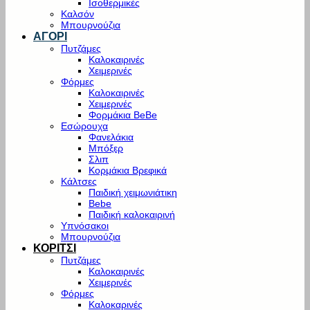
Ισοθερμικές
Καλσόν
Μπουρνούζια
ΑΓΟΡΙ
Πυτζάμες
Καλοκαιρινές
Χειμερινές
Φόρμες
Καλοκαιρινές
Χειμερινές
Φορμάκια BeBe
Εσώρουχα
Φανελάκια
Μπόξερ
Σλιπ
Κορμάκια Βρεφικά
Κάλτσες
Παιδική χειμωνιάτικη
Bebe
Παιδική καλοκαιρινή
Υπνόσακοι
Μπουρνούζια
ΚΟΡΙΤΣΙ
Πυτζάμες
Καλοκαιρινές
Χειμερινές
Φόρμες
Καλοκαρινές