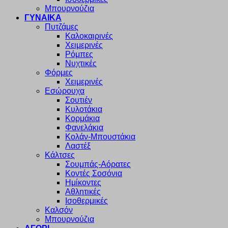
Μπουρνούζια
ΓΥΝΑΙΚΑ
Πυτζάμες
Καλοκαιρινές
Χειμερινές
Ρόμπες
Νυχτικές
Φόρμες
Χειμερινές
Εσώρουχα
Σουτιέν
Κυλοτάκια
Κορμάκια
Φανελάκια
Κολάν-Μπουστάκια
Λαστέξ
Κάλτσες
Σουμπάς-Αόρατες
Κοντές Σοσόνια
Ημίκοντες
Αθλητικές
Ισοθερμικές
Καλσόν
Μπουρνούζια