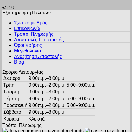
προϊόν
μπορούν
€
5.50
έχει
να
Εξυπηρέτηση Πελατών
πολλαπλές
επιλεγούν
παραλλαγές.
στη
Σχετικά με Εμάς
Οι
σελίδα
Επικοινωνία
επιλογές
του
Τρόποι Πληρωμής
μπορούν
προϊόντος
Αποστολές-Επιστροφές
να
Όροι Χρήσης
επιλεγούν
στη
Μεγεθολόγιο
σελίδα
Αναζήτηση Αποστολής
του
Blog
προϊόντος
Ωράριο Λειτουργίας
Δευτέρα
9:00π.μ.–3:00μ.μ.
Τρίτη
9:00π.μ.–2:00μ.μ. 5:00–9:00μ.μ.
Τετάρτη
9:00π.μ.–3:00μ.μ.
Πέμπτη
9:00π.μ.–2:00μ.μ. 5:00–9:00μ.μ.
Παρασκευή
9:00π.μ.–2:00μ.μ. 5:00–9:00μ.μ.
Σάββατο
9:00π.μ.–3:00μ.μ.
Κυριακή
Κλειστά
Τρόποι Πληρωμής