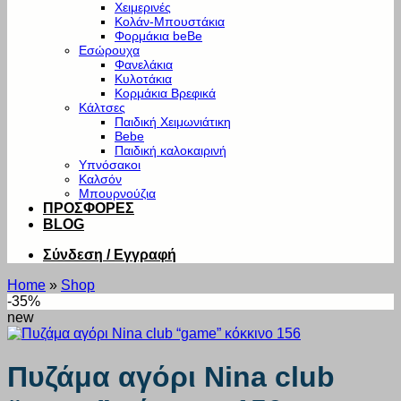
Χειμερινές
Κολάν-Μπουστάκια
Φορμάκια beBe
Εσώρουχα
Φανελάκια
Κυλοτάκια
Κορμάκια Βρεφικά
Κάλτσες
Παιδική Χειμωνιάτικη
Bebe
Παιδική καλοκαιρινή
Υπνόσακοι
Καλσόν
Μπουρνούζια
ΠΡΟΣΦΟΡΕΣ
BLOG
Σύνδεση / Εγγραφή
Home
»
Shop
-35%
new
Πυζάμα αγόρι Nina club