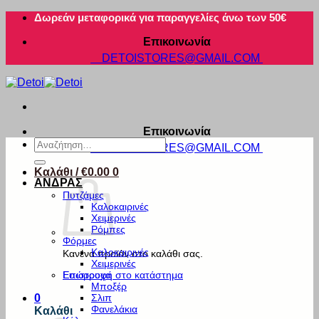
Μετάβαση
Δωρεάν μεταφορικά για παραγγελίες άνω των 50€
στο
Επικοινωνία
περιεχόμενο
DETOISTORES@GMAIL.COM
Επικοινωνία
Αναζήτηση
DETOISTORES@GMAIL.COM
για:
Καλάθι /
€
0.00
0
ΑΝΔΡΑΣ
Πυτζάμες
Καλοκαιρινές
Χειμερινές
Ρόμπες
Φόρμες
Καλοκαιρινές
Κανένα προϊόν στο καλάθι σας.
Χειμερινές
Εσώρουχα
Επιστροφή στο κατάστημα
Μποξέρ
Σλιπ
0
Φανελάκια
Καλάθι