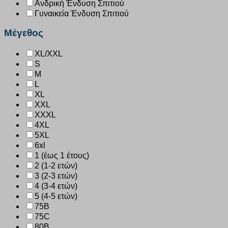
Ανδρική Ένδυση Σπιτιού
Γυναικεία Ένδυση Σπιτιού
Μέγεθος
XL/XXL
S
M
L
XL
XXL
XXXL
4XL
5XL
6xl
1 (έως 1 έτους)
2 (1-2 ετών)
3 (2-3 ετών)
4 (3-4 ετών)
5 (4-5 ετών)
75B
75C
80B