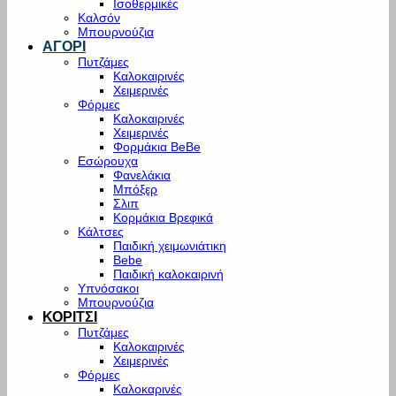
Ισοθερμικές
Καλσόν
Μπουρνούζια
ΑΓΟΡΙ
Πυτζάμες
Καλοκαιρινές
Χειμερινές
Φόρμες
Καλοκαιρινές
Χειμερινές
Φορμάκια BeBe
Εσώρουχα
Φανελάκια
Μπόξερ
Σλιπ
Κορμάκια Βρεφικά
Κάλτσες
Παιδική χειμωνιάτικη
Bebe
Παιδική καλοκαιρινή
Υπνόσακοι
Μπουρνούζια
ΚΟΡΙΤΣΙ
Πυτζάμες
Καλοκαιρινές
Χειμερινές
Φόρμες
Καλοκαρινές