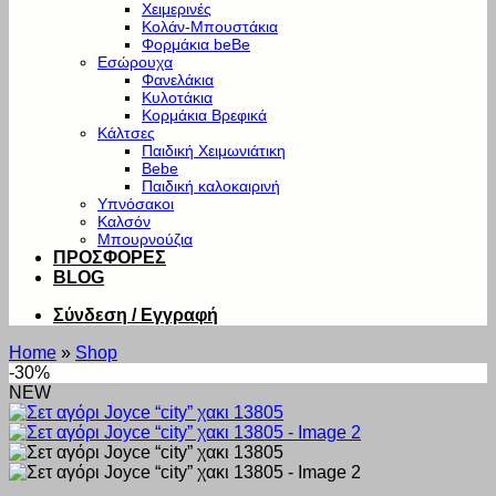
Χειμερινές
Κολάν-Μπουστάκια
Φορμάκια beBe
Εσώρουχα
Φανελάκια
Κυλοτάκια
Κορμάκια Βρεφικά
Κάλτσες
Παιδική Χειμωνιάτικη
Bebe
Παιδική καλοκαιρινή
Υπνόσακοι
Καλσόν
Μπουρνούζια
ΠΡΟΣΦΟΡΕΣ
BLOG
Σύνδεση / Εγγραφή
Home
»
Shop
-30%
NEW