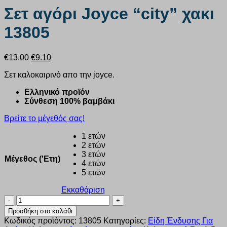
Σετ αγόρι Joyce “city” χακι
13805
Original
Η
€
13.00
€
9.10
price
τρέχουσα
Σετ καλοκαιρινό απο την joyce.
was:
τιμή
€13.00.
είναι:
Ελληνικό προϊόν
€9.10.
Σύνθεση 100% βαμβάκι
Βρείτε το μέγεθός σας!
1 ετών
2 ετών
3 ετών
Μέγεθος ('Ετη)
4 ετών
5 ετών
Εκκαθάριση
Σετ
αγόρι
Προσθήκη στο καλάθι
Joyce
Κωδικός προϊόντος:
13805
Κατηγορίες:
Είδη Ένδυσης Για
“city”