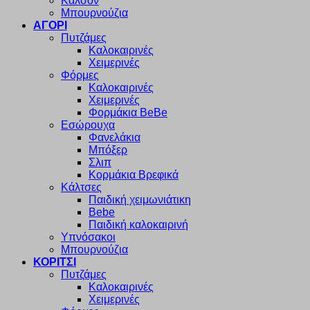
Καλσόν
Μπουρνούζια
ΑΓΟΡΙ
Πυτζάμες
Καλοκαιρινές
Χειμερινές
Φόρμες
Καλοκαιρινές
Χειμερινές
Φορμάκια BeBe
Εσώρουχα
Φανελάκια
Μπόξερ
Σλιπ
Κορμάκια Βρεφικά
Κάλτσες
Παιδική χειμωνιάτικη
Bebe
Παιδική καλοκαιρινή
Υπνόσακοι
Μπουρνούζια
ΚΟΡΙΤΣΙ
Πυτζάμες
Καλοκαιρινές
Χειμερινές