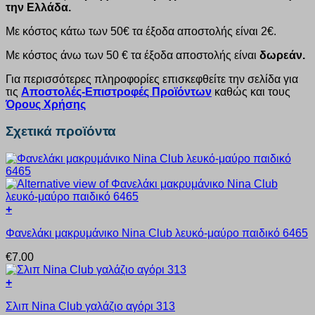
την Ελλάδα.
Με κόστος κάτω των 50€ τα έξοδα αποστολής είναι 2€.
Με κόστος άνω των 50 € τα έξοδα αποστολής είναι
δωρεάν.
Για περισσότερες πληροφορίες επισκεφθείτε την σελίδα για
τις
Αποστολές-Επιστροφές Προϊόντων
καθώς και τους
Όρους Χρήσης
Σχετικά προϊόντα
+
Αυτό
Φανελάκι μακρυμάνικο Nina Club λευκό-μαύρο παιδικό 6465
το
προϊόν
€
7.00
έχει
πολλαπλές
+
παραλλαγές.
Αυτό
Οι
Σλιπ Nina Club γαλάζιο αγόρι 313
το
επιλογές