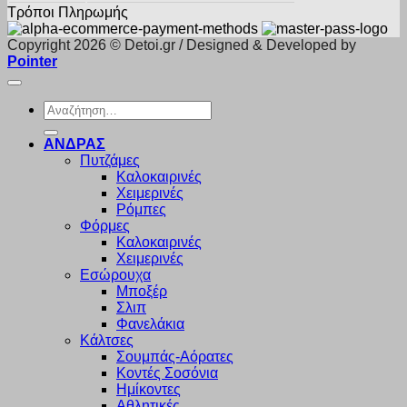
Τρόποι Πληρωμής
Copyright 2026 © Detoi.gr / Designed & Developed by
Pointer
Αναζήτηση
για:
ΑΝΔΡΑΣ
Πυτζάμες
Καλοκαιρινές
Χειμερινές
Ρόμπες
Φόρμες
Καλοκαιρινές
Χειμερινές
Εσώρουχα
Μποξέρ
Σλιπ
Φανελάκια
Κάλτσες
Σουμπάς-Αόρατες
Κοντές Σοσόνια
Ημίκοντες
Αθλητικές