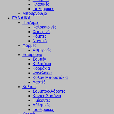
Κλασικές
Ισοθερμικές
Μπουρνούζια
ΓΥΝΑΙΚΑ
Πυτζάμες
Καλοκαιρινές
Χειμερινές
Ρόμπες
Νυχτικές
Φόρμες
Χειμερινές
Εσώρουχα
Σουτιέν
Κυλοτάκια
Κορμάκια
Φανελάκια
Κολάν-Μπουστάκια
Λαστέξ
Κάλτσες
Σουμπάς-Αόρατες
Κοντές Σοσόνια
Ημίκοντες
Αθλητικές
Ισοθερμικές