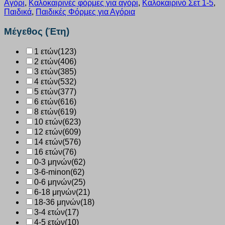
Αγόρι
,
Καλοκαιρινές φόρμες για αγόρι
,
Καλοκαιρινό Σετ 1-5
,
χακι
Παιδικά
,
Παιδικές Φόρμες για Αγόρια
13805
ποσότητα
Μέγεθος (Έτη)
1 ετών
(123)
2 ετών
(406)
3 ετών
(385)
4 ετών
(532)
5 ετών
(377)
6 ετών
(616)
8 ετών
(619)
10 ετών
(623)
12 ετών
(609)
14 ετών
(576)
16 ετών
(76)
0-3 μηνών
(62)
3-6-minon
(62)
0-6 μηνών
(25)
6-18 μηνών
(21)
18-36 μηνών
(18)
3-4 ετών
(17)
4-5 ετών
(10)