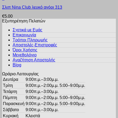
στη
Αυτό
Οι
σελίδα
Σλιπ Nina Club λευκό αγόρι 313
το
επιλογές
του
προϊόν
μπορούν
προϊόντος
€
5.00
έχει
να
Εξυπηρέτηση Πελατών
πολλαπλές
επιλεγούν
παραλλαγές.
στη
Σχετικά με Εμάς
Οι
σελίδα
Επικοινωνία
επιλογές
του
Τρόποι Πληρωμής
μπορούν
προϊόντος
Αποστολές-Επιστροφές
να
Όροι Χρήσης
επιλεγούν
στη
Μεγεθολόγιο
σελίδα
Αναζήτηση Αποστολής
του
Blog
προϊόντος
Ωράριο Λειτουργίας
Δευτέρα
9:00π.μ.–3:00μ.μ.
Τρίτη
9:00π.μ.–2:00μ.μ. 5:00–9:00μ.μ.
Τετάρτη
9:00π.μ.–3:00μ.μ.
Πέμπτη
9:00π.μ.–2:00μ.μ. 5:00–9:00μ.μ.
Παρασκευή
9:00π.μ.–2:00μ.μ. 5:00–9:00μ.μ.
Σάββατο
9:00π.μ.–3:00μ.μ.
Κυριακή
Κλειστά