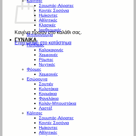
Κάλτσες
Σουμπάς-Αόρατες
Κοντές Σοσόνια
Ημίκοντες
Αθλητικές
Κλασικές
Ισοθερμικές
Κανένα προϊόν στο καλάθι σας.
Μπουρνούζια
ΓΥΝΑΙΚΑ
Επιστροφή στο κατάστημα
Πυτζάμες
Καλοκαιρινές
Χειμερινές
Ρόμπες
Νυχτικές
Φόρμες
Χειμερινές
Εσώρουχα
Σουτιέν
Κυλοτάκια
Κορμάκια
Φανελάκια
Κολάν-Μπουστάκια
Λαστέξ
Κάλτσες
Σουμπάς-Αόρατες
Κοντές Σοσόνια
Ημίκοντες
Αθλητικές