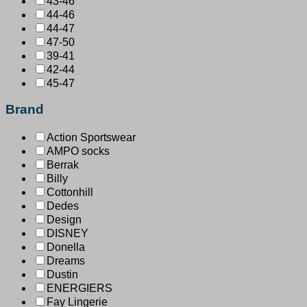
43-46
44-46
44-47
47-50
39-41
42-44
45-47
Brand
Action Sportswear
AMPO socks
Berrak
Billy
Cottonhill
Dedes
Design
DISNEY
Donella
Dreams
Dustin
ENERGIERS
Fay Lingerie