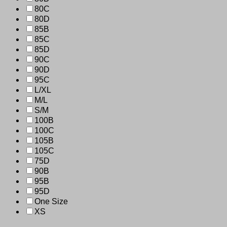
80C
80D
85B
85C
85D
90C
90D
95C
L/XL
M/L
S/M
100B
100C
105B
105C
75D
90B
95B
95D
One Size
XS