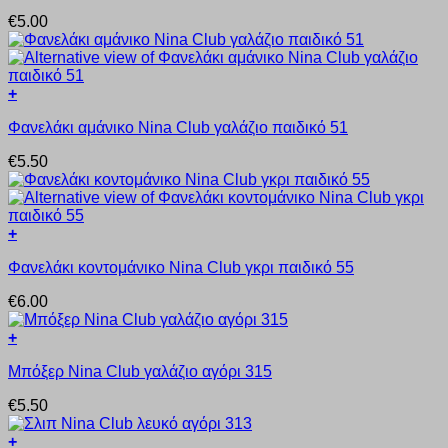
προϊόν
μπορούν
€
5.00
έχει
να
πολλαπλές
επιλεγούν
παραλλαγές.
στη
Οι
σελίδα
+
επιλογές
του
Αυτό
μπορούν
προϊόντος
Φανελάκι αμάνικο Nina Club γαλάζιο παιδικό 51
το
να
προϊόν
επιλεγούν
€
5.50
έχει
στη
πολλαπλές
σελίδα
παραλλαγές.
του
Οι
προϊόντος
+
επιλογές
Αυτό
μπορούν
Φανελάκι κοντομάνικο Nina Club γκρι παιδικό 55
το
να
προϊόν
επιλεγούν
€
6.00
έχει
στη
πολλαπλές
σελίδα
+
παραλλαγές.
του
Αυτό
Οι
προϊόντος
Μπόξερ Nina Club γαλάζιο αγόρι 315
το
επιλογές
προϊόν
μπορούν
€
5.50
έχει
να
πολλαπλές
επιλεγούν
+
παραλλαγές.