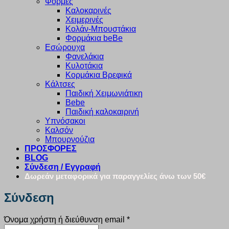
Φόρμες
Καλοκαρινές
Χειμερινές
Κολάν-Μπουστάκια
Φορμάκια beBe
Εσώρουχα
Φανελάκια
Κυλοτάκια
Κορμάκια Βρεφικά
Κάλτσες
Παιδική Χειμωνιάτικη
Bebe
Παιδική καλοκαιρινή
Υπνόσακοι
Καλσόν
Μπουρνούζια
ΠΡΟΣΦΟΡΕΣ
BLOG
Σύνδεση / Εγγραφή
Δωρεάν μεταφορικά για παραγγελίες άνω των 50€
Σύνδεση
Απαιτείται
Όνομα χρήστη ή διεύθυνση email
*