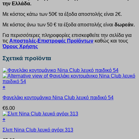
την Ελλάδα.
Με κόστος κάτω των 50€ τα έξοδα αποστολής είναι 2€.
Με κόστος άνω των 50 € τα έξοδα αποστολής είναι
δωρεάν.
Για περισσότερες πληροφορίες επισκεφθείτε την σελίδα για
τις
Αποστολές-Επιστροφές Προϊόντων
καθώς και τους
Όρους Χρήσης
Σχετικά προϊόντα
+
Αυτό
Φανελάκι κοντομάνικο Nina Club λευκό παιδικό 54
το
προϊόν
€
6.00
έχει
πολλαπλές
+
παραλλαγές.
Αυτό
Οι
Σλιπ Nina Club λευκό αγόρι 313
το
επιλογές
προϊόν
μπορούν