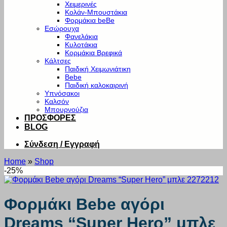
Χειμερινές
Κολάν-Μπουστάκια
Φορμάκια beBe
Εσώρουχα
Φανελάκια
Κυλοτάκια
Κορμάκια Βρεφικά
Κάλτσες
Παιδική Χειμωνιάτικη
Bebe
Παιδική καλοκαιρινή
Υπνόσακοι
Καλσόν
Μπουρνούζια
ΠΡΟΣΦΟΡΕΣ
BLOG
Σύνδεση / Εγγραφή
Home
»
Shop
-25%
Φορμάκι Bebe αγόρι
Dreams “Super Hero” μπλε