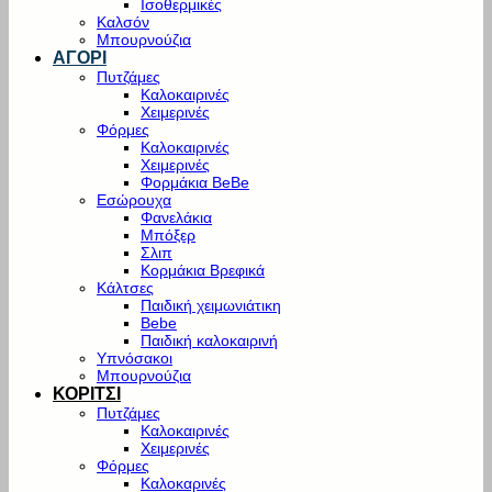
Ισοθερμικές
Καλσόν
Μπουρνούζια
ΑΓΟΡΙ
Πυτζάμες
Καλοκαιρινές
Χειμερινές
Φόρμες
Καλοκαιρινές
Χειμερινές
Φορμάκια BeBe
Εσώρουχα
Φανελάκια
Μπόξερ
Σλιπ
Κορμάκια Βρεφικά
Κάλτσες
Παιδική χειμωνιάτικη
Bebe
Παιδική καλοκαιρινή
Υπνόσακοι
Μπουρνούζια
ΚΟΡΙΤΣΙ
Πυτζάμες
Καλοκαιρινές
Χειμερινές
Φόρμες
Καλοκαρινές