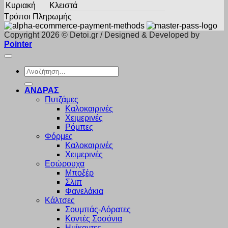
Κυριακή
Κλειστά
Τρόποι Πληρωμής
Copyright 2026 © Detoi.gr / Designed & Developed by
Pointer
Αναζήτηση
για:
ΑΝΔΡΑΣ
Πυτζάμες
Καλοκαιρινές
Χειμερινές
Ρόμπες
Φόρμες
Καλοκαιρινές
Χειμερινές
Εσώρουχα
Μποξέρ
Σλιπ
Φανελάκια
Κάλτσες
Σουμπάς-Αόρατες
Κοντές Σοσόνια
Ημίκοντες