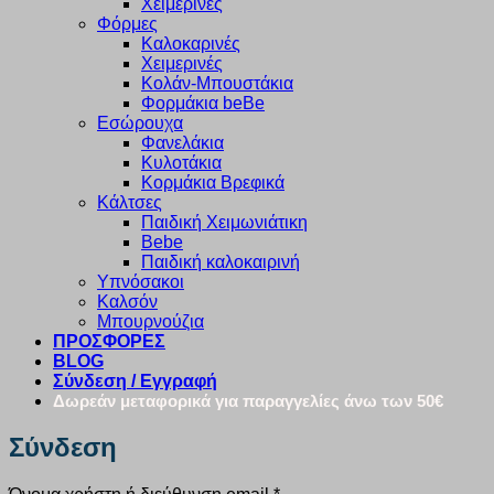
Χειμερινές
Φόρμες
Καλοκαρινές
Χειμερινές
Κολάν-Μπουστάκια
Φορμάκια beBe
Εσώρουχα
Φανελάκια
Κυλοτάκια
Κορμάκια Βρεφικά
Κάλτσες
Παιδική Χειμωνιάτικη
Bebe
Παιδική καλοκαιρινή
Υπνόσακοι
Καλσόν
Μπουρνούζια
ΠΡΟΣΦΟΡΕΣ
BLOG
Σύνδεση / Εγγραφή
Δωρεάν μεταφορικά για παραγγελίες άνω των 50€
Σύνδεση
Απαιτείται