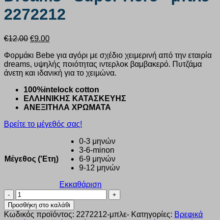
2272212
Original
Η
€
12.00
€
9.00
price
τρέχουσα
Φορμάκι Bebe για αγόρι με σχέδιο χειμερινή από την εταιρία
was:
τιμή
dreams, υψηλής ποιότητας ιντερλοκ βαμβακερό. Πυτζάμα
€12.00.
είναι:
άνετη και ιδανική για το χειμώνα.
€9.00.
100%intelock cotton
ΕΛΛΗΝΙΚΗΣ ΚΑΤΑΣΚΕΥΗΣ
ΑΝΕΞΙΤΗΛΑ ΧΡΩΜΑΤΑ
Βρείτε το μέγεθός σας!
0-3 μηνών
3-6-minon
Μέγεθος ('Ετη)
6-9 μηνών
9-12 μηνών
Εκκαθάριση
Φορμάκι
Bebe
Προσθήκη στο καλάθι
αγόρι
Κωδικός προϊόντος:
2272212-μπλε-
Κατηγορίες:
Βρεφικά
Dreams