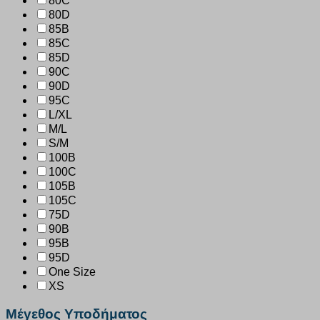
80C
80D
85B
85C
85D
90C
90D
95C
L/XL
M/L
S/M
100B
100C
105B
105C
75D
90B
95B
95D
One Size
XS
Μέγεθος Υποδήματος