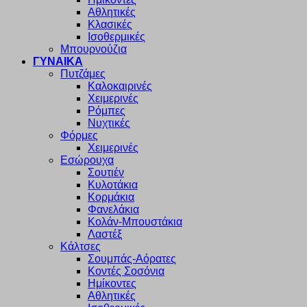
Αθλητικές
Κλασικές
Ισοθερμικές
Μπουρνούζια
ΓΥΝΑΙΚΑ
Πυτζάμες
Καλοκαιρινές
Χειμερινές
Ρόμπες
Νυχτικές
Φόρμες
Χειμερινές
Εσώρουχα
Σουτιέν
Κυλοτάκια
Κορμάκια
Φανελάκια
Κολάν-Μπουστάκια
Λαστέξ
Κάλτσες
Σουμπάς-Αόρατες
Κοντές Σοσόνια
Ημίκοντες
Αθλητικές