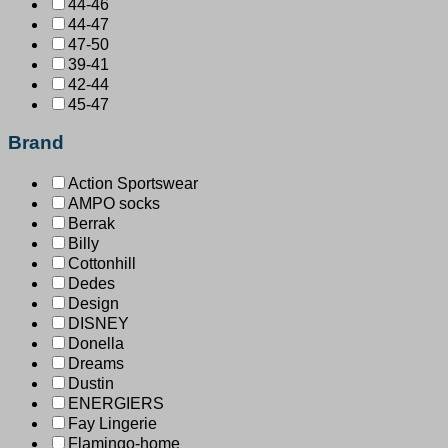
44-46
44-47
47-50
39-41
42-44
45-47
Brand
Action Sportswear
AMPO socks
Berrak
Billy
Cottonhill
Dedes
Design
DISNEY
Donella
Dreams
Dustin
ENERGIERS
Fay Lingerie
Flamingo-home