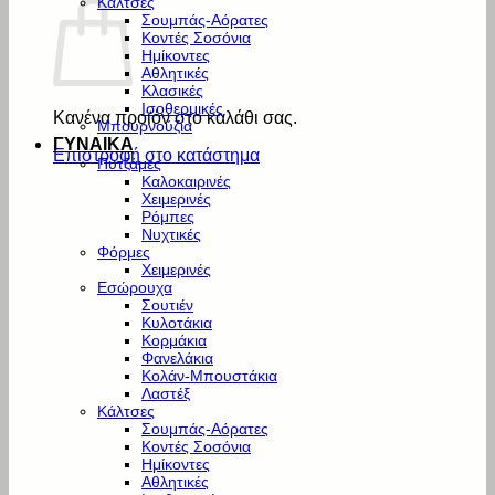
Κάλτσες
Σουμπάς-Αόρατες
Κοντές Σοσόνια
Ημίκοντες
Αθλητικές
Κλασικές
Ισοθερμικές
Κανένα προϊόν στο καλάθι σας.
Μπουρνούζια
ΓΥΝΑΙΚΑ
Επιστροφή στο κατάστημα
Πυτζάμες
Καλοκαιρινές
Χειμερινές
Ρόμπες
Νυχτικές
Φόρμες
Χειμερινές
Εσώρουχα
Σουτιέν
Κυλοτάκια
Κορμάκια
Φανελάκια
Κολάν-Μπουστάκια
Λαστέξ
Κάλτσες
Σουμπάς-Αόρατες
Κοντές Σοσόνια
Ημίκοντες
Αθλητικές