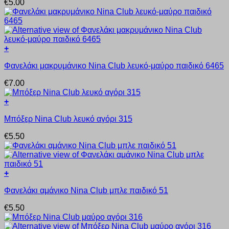
€
5.00
έχει
να
πολλαπλές
επιλεγούν
παραλλαγές.
στη
Οι
σελίδα
επιλογές
του
+
μπορούν
προϊόντος
Αυτό
να
Φανελάκι μακρυμάνικο Nina Club λευκό-μαύρο παιδικό 6465
το
επιλεγούν
προϊόν
στη
€
7.00
έχει
σελίδα
πολλαπλές
του
+
παραλλαγές.
προϊόντος
Αυτό
Οι
Μπόξερ Nina Club λευκό αγόρι 315
το
επιλογές
προϊόν
μπορούν
€
5.50
έχει
να
πολλαπλές
επιλεγούν
παραλλαγές.
στη
Οι
σελίδα
+
επιλογές
του
Αυτό
μπορούν
προϊόντος
Φανελάκι αμάνικο Nina Club μπλε παιδικό 51
το
να
προϊόν
επιλεγούν
€
5.50
έχει
στη
πολλαπλές
σελίδα
παραλλαγές.