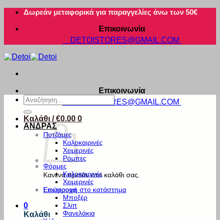
Μετάβαση
Δωρεάν μεταφορικά για παραγγελίες άνω των 50€
στο
Επικοινωνία
περιεχόμενο
DETOISTORES@GMAIL.COM
Επικοινωνία
Αναζήτηση
DETOISTORES@GMAIL.COM
για:
Καλάθι /
€
0.00
0
ΑΝΔΡΑΣ
Πυτζάμες
Καλοκαιρινές
Χειμερινές
Ρόμπες
Φόρμες
Καλοκαιρινές
Κανένα προϊόν στο καλάθι σας.
Χειμερινές
Εσώρουχα
Επιστροφή στο κατάστημα
Μποξέρ
Σλιπ
0
Φανελάκια
Καλάθι