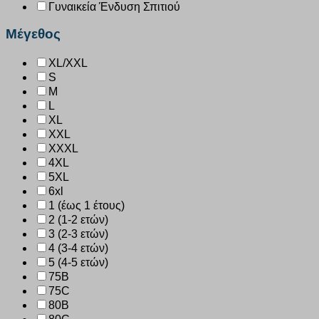
Γυναικεία Ένδυση Σπιτιού
Μέγεθος
XL/XXL
S
M
L
XL
XXL
XXXL
4XL
5XL
6xl
1 (έως 1 έτους)
2 (1-2 ετών)
3 (2-3 ετών)
4 (3-4 ετών)
5 (4-5 ετών)
75B
75C
80B