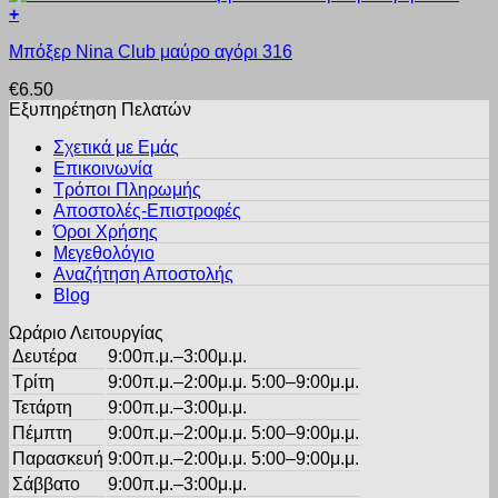
του
+
Οι
προϊόντος
Αυτό
επιλογές
Μπόξερ Nina Club μαύρο αγόρι 316
το
μπορούν
προϊόν
να
€
6.50
έχει
επιλεγούν
Εξυπηρέτηση Πελατών
πολλαπλές
στη
παραλλαγές.
σελίδα
Σχετικά με Εμάς
Οι
του
Επικοινωνία
επιλογές
προϊόντος
Τρόποι Πληρωμής
μπορούν
Αποστολές-Επιστροφές
να
Όροι Χρήσης
επιλεγούν
στη
Μεγεθολόγιο
σελίδα
Αναζήτηση Αποστολής
του
Blog
προϊόντος
Ωράριο Λειτουργίας
Δευτέρα
9:00π.μ.–3:00μ.μ.
Τρίτη
9:00π.μ.–2:00μ.μ. 5:00–9:00μ.μ.
Τετάρτη
9:00π.μ.–3:00μ.μ.
Πέμπτη
9:00π.μ.–2:00μ.μ. 5:00–9:00μ.μ.
Παρασκευή
9:00π.μ.–2:00μ.μ. 5:00–9:00μ.μ.
Σάββατο
9:00π.μ.–3:00μ.μ.