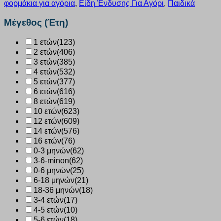
φορμάκια για αγόρια
,
Είδη Ένδυσης Για Αγόρι
,
Παιδικά
“Super
Hero”
Μέγεθος (Έτη)
μπλε
2272212
1 ετών
(123)
ποσότητα
2 ετών
(406)
3 ετών
(385)
4 ετών
(532)
5 ετών
(377)
6 ετών
(616)
8 ετών
(619)
10 ετών
(623)
12 ετών
(609)
14 ετών
(576)
16 ετών
(76)
0-3 μηνών
(62)
3-6-minon
(62)
0-6 μηνών
(25)
6-18 μηνών
(21)
18-36 μηνών
(18)
3-4 ετών
(17)
4-5 ετών
(10)
5-6 ετών
(18)