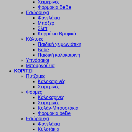
Χειμερινές
Φορμάκια BeBe
Εσώρουχα
Φανελάκια
Μπόξερ
Σλιπ
Κορμάκια Βρεφικά
Κάλτσες
Παιδική χειμωνιάτικη
Bebe
Παιδική καλοκαιρινή
Υπνόσακοι
Μπουρνούζια
ΚΟΡΙΤΣΙ
Πυτζάμες
Καλοκαιρινές
Χειμερινές
Φόρμες
Καλοκαρινές
Χειμερινές
Κολάν-Μπουστάκια
Φορμάκια beBe
Εσώρουχα
Φανελάκια
Κυλοτάκια