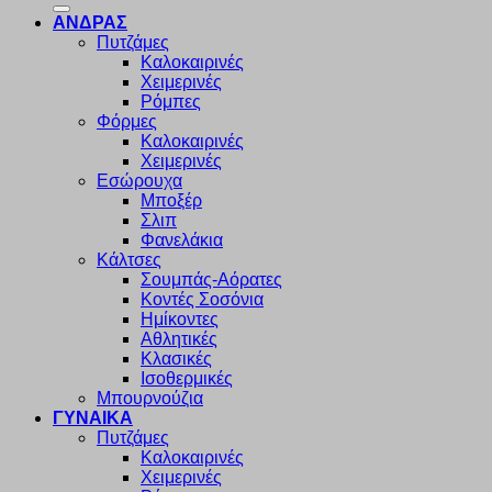
ΑΝΔΡΑΣ
Πυτζάμες
Καλοκαιρινές
Χειμερινές
Ρόμπες
Φόρμες
Καλοκαιρινές
Χειμερινές
Εσώρουχα
Μποξέρ
Σλιπ
Φανελάκια
Κάλτσες
Σουμπάς-Αόρατες
Κοντές Σοσόνια
Ημίκοντες
Αθλητικές
Κλασικές
Ισοθερμικές
Μπουρνούζια
ΓΥΝΑΙΚΑ
Πυτζάμες
Καλοκαιρινές
Χειμερινές