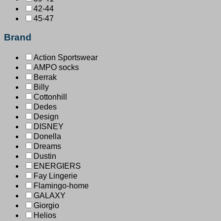
42-44
45-47
Brand
Action Sportswear
AMPO socks
Berrak
Billy
Cottonhill
Dedes
Design
DISNEY
Donella
Dreams
Dustin
ENERGIERS
Fay Lingerie
Flamingo-home
GALAXY
Giorgio
Helios