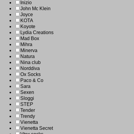
Inizio
John Mc Klein
Joyce
KOTA
Koyote
Lydia Creations
Mad Box
Mihra
Minerva
Natura
Nina club
Norddiva
Ox Socks
Paco & Co
Sara
Sexen
Sloggi
STEP
Tender
Trendy
Vienetta
Vienetta Secret