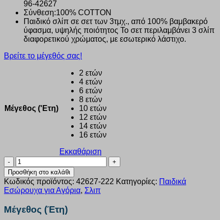
96-42627
€11.77.
Σύνθεση:
100% COTTON
Παιδικό σλίπ σε σετ των 3τμχ., από 100% βαμβακερό
ύφασμα, υψηλής ποιότητος Το σετ περιλαμβάνει 3 σλίπ
διαφορετικού χρώματος, με εσωτερικό λάστιχο.
Βρείτε το μέγεθός σας!
2 ετών
4 ετών
6 ετών
8 ετών
Μέγεθος ('Ετη)
10 ετών
12 ετών
14 ετών
16 ετών
Εκκαθάριση
Σλιπ
αγόρι
Προσθήκη στο καλάθι
Minerva
Κωδικός προϊόντος:
42627-222
Κατηγορίες:
Παιδικά
Παιδικό
Εσώρουχα για Αγόρια
,
Σλιπ
“Champ
”
Μέγεθος (Έτη)
Σλιπ