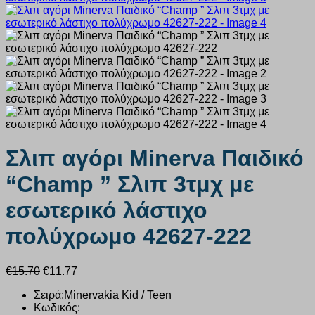
Σλιπ αγόρι Minerva Παιδικό
“Champ ” Σλιπ 3τμχ με
εσωτερικό λάστιχο
πολύχρωμο 42627-222
Original
Η
€
15.70
€
11.77
price
τρέχουσα
Σειρά:Minervakia Kid / Teen
was:
τιμή
Κωδικός:
€15.70.
είναι: