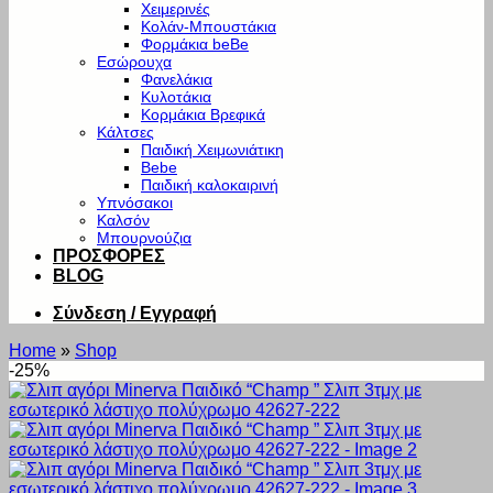
Χειμερινές
Κολάν-Μπουστάκια
Φορμάκια beBe
Εσώρουχα
Φανελάκια
Κυλοτάκια
Κορμάκια Βρεφικά
Κάλτσες
Παιδική Χειμωνιάτικη
Bebe
Παιδική καλοκαιρινή
Υπνόσακοι
Καλσόν
Μπουρνούζια
ΠΡΟΣΦΟΡΕΣ
BLOG
Σύνδεση / Εγγραφή
Home
»
Shop
-25%