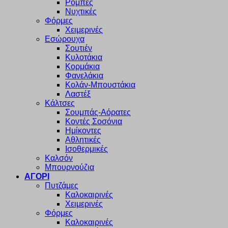
Ρόμπες
Νυχτικές
Φόρμες
Χειμερινές
Εσώρουχα
Σουτιέν
Κυλοτάκια
Κορμάκια
Φανελάκια
Κολάν-Μπουστάκια
Λαστέξ
Κάλτσες
Σουμπάς-Αόρατες
Κοντές Σοσόνια
Ημίκοντες
Αθλητικές
Ισοθερμικές
Καλσόν
Μπουρνούζια
ΑΓΟΡΙ
Πυτζάμες
Καλοκαιρινές
Χειμερινές
Φόρμες
Καλοκαιρινές