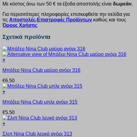
Με κόστος άνω των 50 € τα έξοδα αποστολής είναι
δωρεάν.
Για περισσότερες πληροφορίες επισκεφθείτε την σελίδα για
τις
Αποστολές-Επιστροφές Προϊόντων
καθώς και τους
Όρους Χρήσης
Σχετικά προϊόντα
+
Αυτό
Μπόξερ Nina Club μαύρο αγόρι 316
το
προϊόν
€
6.50
έχει
πολλαπλές
+
παραλλαγές.
Αυτό
Οι
Μπόξερ Nina Club μπλε αγόρι 315
το
επιλογές
προϊόν
μπορούν
€
5.50
έχει
να
πολλαπλές
επιλεγούν
+
παραλλαγές.
στη
Αυτό
Οι
σελίδα
Σλιπ Nina Club λευκό αγόρι 313
το
επιλογές
του