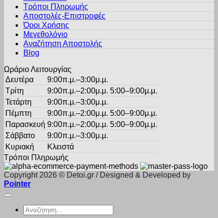
του
Τρόποι Πληρωμής
μπορούν
προϊόντος
Αποστολές-Επιστροφές
να
Όροι Χρήσης
επιλεγούν
στη
Μεγεθολόγιο
σελίδα
Αναζήτηση Αποστολής
του
Blog
προϊόντος
Ωράριο Λειτουργίας
Δευτέρα
9:00π.μ.–3:00μ.μ.
Τρίτη
9:00π.μ.–2:00μ.μ. 5:00–9:00μ.μ.
Τετάρτη
9:00π.μ.–3:00μ.μ.
Πέμπτη
9:00π.μ.–2:00μ.μ. 5:00–9:00μ.μ.
Παρασκευή
9:00π.μ.–2:00μ.μ. 5:00–9:00μ.μ.
Σάββατο
9:00π.μ.–3:00μ.μ.
Κυριακή
Κλειστά
Τρόποι Πληρωμής
Copyright 2026 © Detoi.gr / Designed & Developed by
Pointer
Αναζήτηση
για: