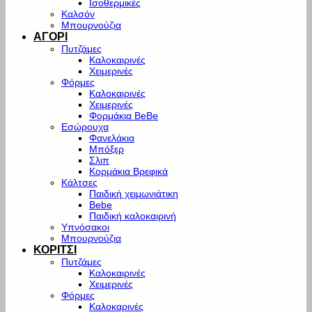
Ισοθερμικές
Καλσόν
Μπουρνούζια
ΑΓΟΡΙ
Πυτζάμες
Καλοκαιρινές
Χειμερινές
Φόρμες
Καλοκαιρινές
Χειμερινές
Φορμάκια BeBe
Εσώρουχα
Φανελάκια
Μπόξερ
Σλιπ
Κορμάκια Βρεφικά
Κάλτσες
Παιδική χειμωνιάτικη
Bebe
Παιδική καλοκαιρινή
Υπνόσακοι
Μπουρνούζια
ΚΟΡΙΤΣΙ
Πυτζάμες
Καλοκαιρινές
Χειμερινές
Φόρμες
Καλοκαρινές