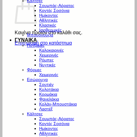
Κάλτσες
Σουμπάς-Αόρατες
Κοντές Σοσόνια
Ημίκοντες
Αθλητικές
Κλασικές
Ισοθερμικές
Κανένα προϊόν στο καλάθι σας.
Μπουρνούζια
ΓΥΝΑΙΚΑ
Επιστροφή στο κατάστημα
Πυτζάμες
Καλοκαιρινές
Χειμερινές
Ρόμπες
Νυχτικές
Φόρμες
Χειμερινές
Εσώρουχα
Σουτιέν
Κυλοτάκια
Κορμάκια
Φανελάκια
Κολάν-Μπουστάκια
Λαστέξ
Κάλτσες
Σουμπάς-Αόρατες
Κοντές Σοσόνια
Ημίκοντες
Αθλητικές