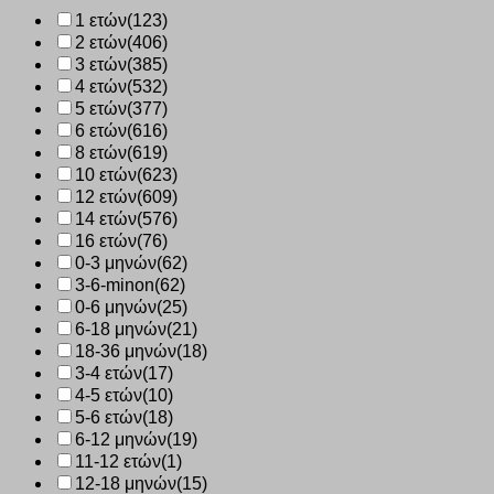
3τμχ
1 ετών
(123)
με
2 ετών
(406)
εσωτερικό
λάστιχο
3 ετών
(385)
πολύχρωμο
4 ετών
(532)
42627-
5 ετών
(377)
222
6 ετών
(616)
ποσότητα
8 ετών
(619)
10 ετών
(623)
12 ετών
(609)
14 ετών
(576)
16 ετών
(76)
0-3 μηνών
(62)
3-6-minon
(62)
0-6 μηνών
(25)
6-18 μηνών
(21)
18-36 μηνών
(18)
3-4 ετών
(17)
4-5 ετών
(10)
5-6 ετών
(18)
6-12 μηνών
(19)
11-12 ετών
(1)
12-18 μηνών
(15)