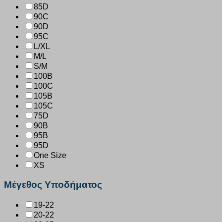
85D
90C
90D
95C
L/XL
M/L
S/M
100B
100C
105B
105C
75D
90B
95B
95D
One Size
XS
Μέγεθος Υποδήματος
19-22
20-22