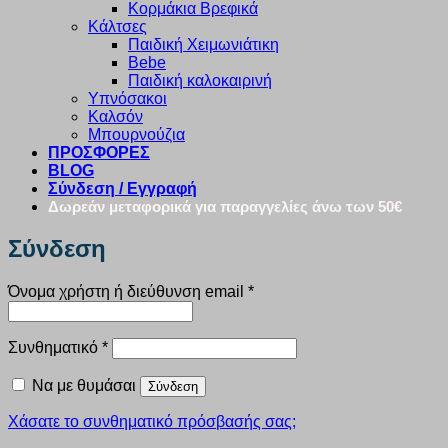
Κορμάκια Βρεφικά
Κάλτσες
Παιδική Χειμωνιάτικη
Bebe
Παιδική καλοκαιρινή
Υπνόσακοι
Καλσόν
Μπουρνούζια
ΠΡΟΣΦΟΡΕΣ
BLOG
Σύνδεση / Εγγραφή
Δωρεάν μεταφορικά για παραγγελίες άνω των 50€
Σύνδεση
Απαιτείται
Όνομα χρήστη ή διεύθυνση email
*
Απαιτείται
Συνθηματικό
*
Να με θυμάσαι
Σύνδεση
Χάσατε το συνθηματικό πρόσβασής σας;