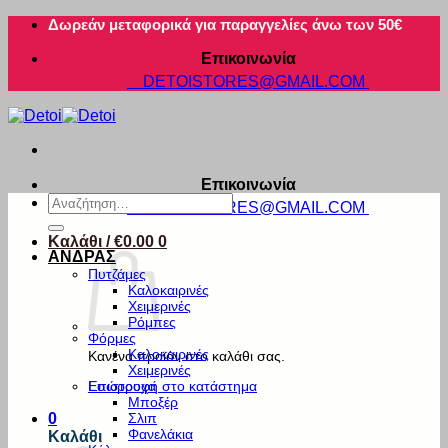
Μετάβαση
Δωρεάν μεταφορικά για παραγγελίες άνω των 50€
στο
Επικοινωνία
περιεχόμενο
DETOISTORES@GMAIL.COM
Επικοινωνία
Αναζήτηση
DETOISTORES@GMAIL.COM
για:
Καλάθι /
€
0.00
0
ΑΝΔΡΑΣ
Πυτζάμες
Καλοκαιρινές
Χειμερινές
Ρόμπες
Φόρμες
Καλοκαιρινές
Κανένα προϊόν στο καλάθι σας.
Χειμερινές
Εσώρουχα
Επιστροφή στο κατάστημα
Μποξέρ
Σλιπ
0
Φανελάκια
Καλάθι