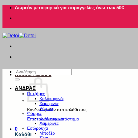
Μετάβαση
Δωρεάν μεταφορικά για παραγγελίες άνω των 50€
στο
περιεχόμενο
Αναζήτηση
Καλάθι /
€
0.00
0
για:
ΑΝΔΡΑΣ
Πυτζάμες
Καλοκαιρινές
Χειμερινές
Ρόμπες
Κανένα προϊόν στο καλάθι σας.
Φόρμες
Καλοκαιρινές
Επιστροφή στο κατάστημα
Χειμερινές
Εσώρουχα
0
Μποξέρ
Καλάθι