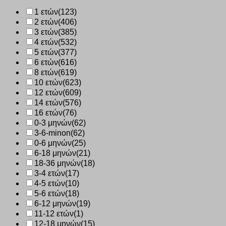
ποσότητα
1 ετών
(123)
2 ετών
(406)
3 ετών
(385)
4 ετών
(532)
5 ετών
(377)
6 ετών
(616)
8 ετών
(619)
10 ετών
(623)
12 ετών
(609)
14 ετών
(576)
16 ετών
(76)
0-3 μηνών
(62)
3-6-minon
(62)
0-6 μηνών
(25)
6-18 μηνών
(21)
18-36 μηνών
(18)
3-4 ετών
(17)
4-5 ετών
(10)
5-6 ετών
(18)
6-12 μηνών
(19)
11-12 ετών
(1)
12-18 μηνών
(15)