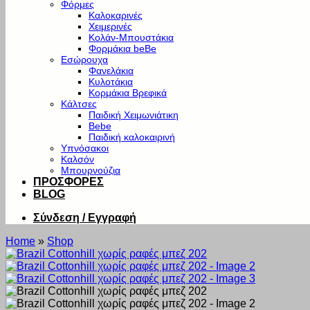
Φόρμες
Καλοκαρινές
Χειμερινές
Κολάν-Μπουστάκια
Φορμάκια beBe
Εσώρουχα
Φανελάκια
Κυλοτάκια
Κορμάκια Βρεφικά
Κάλτσες
Παιδική Χειμωνιάτικη
Bebe
Παιδική καλοκαιρινή
Υπνόσακοι
Καλσόν
Μπουρνούζια
ΠΡΟΣΦΟΡΕΣ
BLOG
Σύνδεση / Εγγραφή
Home
»
Shop