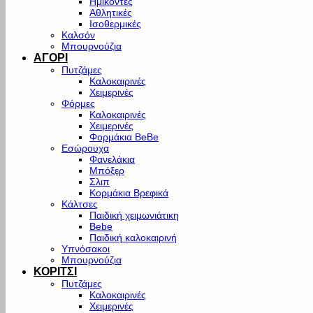
Ημίκοντες
Αθλητικές
Ισοθερμικές
Καλσόν
Μπουρνούζια
ΑΓΟΡΙ
Πυτζάμες
Καλοκαιρινές
Χειμερινές
Φόρμες
Καλοκαιρινές
Χειμερινές
Φορμάκια BeBe
Εσώρουχα
Φανελάκια
Μπόξερ
Σλιπ
Κορμάκια Βρεφικά
Κάλτσες
Παιδική χειμωνιάτικη
Bebe
Παιδική καλοκαιρινή
Υπνόσακοι
Μπουρνούζια
ΚΟΡΙΤΣΙ
Πυτζάμες
Καλοκαιρινές
Χειμερινές