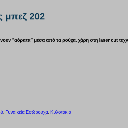
ς μπεζ 202
νουν “αόρατα” μέσα από τα ρούχα, χάρη στη laser cut τεχ
ού
,
Γυναικεία Εσώρουχα
,
Κυλοτάκια