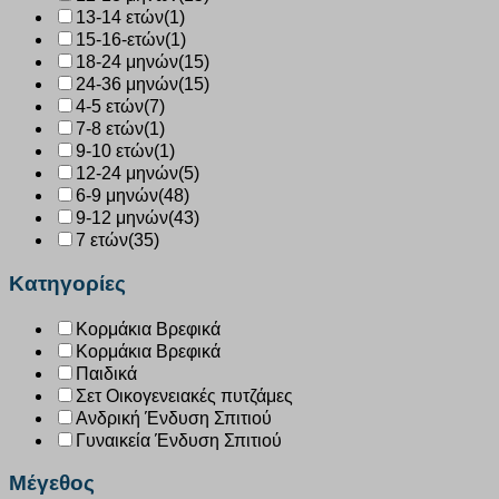
13-14 ετών
(1)
15-16-ετών
(1)
18-24 μηνών
(15)
24-36 μηνών
(15)
4-5 ετών
(7)
7-8 ετών
(1)
9-10 ετών
(1)
12-24 μηνών
(5)
6-9 μηνών
(48)
9-12 μηνών
(43)
7 ετών
(35)
Κατηγορίες
Κορμάκια Βρεφικά
Κορμάκια Βρεφικά
Παιδικά
Σετ Οικογενειακές πυτζάμες
Ανδρική Ένδυση Σπιτιού
Γυναικεία Ένδυση Σπιτιού
Μέγεθος