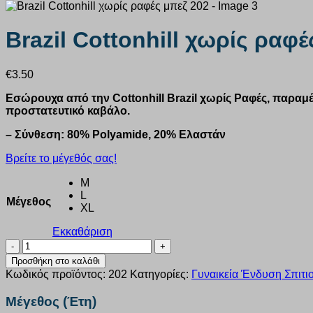
Brazil Cottonhill χωρίς ραφέ
€
3.50
Εσώρουχα από την Cottonhill Brazil χωρίς Ραφές, παραμέ
προστατευτικό καβάλο.
– Σύνθεση: 80% Polyamide, 20% Ελαστάν
Βρείτε το μέγεθός σας!
M
L
Μέγεθος
XL
Εκκαθάριση
Brazil
Cottonhill
Προσθήκη στο καλάθι
χωρίς
Κωδικός προϊόντος:
202
Κατηγορίες:
Γυναικεία Ένδυση Σπιτι
ραφές
μπεζ
Μέγεθος (Έτη)
202