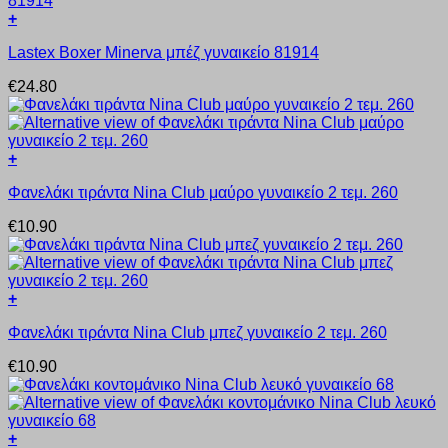
επιλογές
+
μπορούν
Αυτό
να
Lastex Boxer Minerva μπέζ γυναικείο 81914
το
επιλεγούν
προϊόν
στη
€
24.80
έχει
σελίδα
πολλαπλές
του
παραλλαγές.
προϊόντος
Οι
+
επιλογές
Αυτό
μπορούν
Φανελάκι τιράντα Nina Club μαύρο γυναικείο 2 τεμ. 260
το
να
προϊόν
επιλεγούν
€
10.90
έχει
στη
πολλαπλές
σελίδα
παραλλαγές.
του
Οι
προϊόντος
+
επιλογές
Αυτό
μπορούν
Φανελάκι τιράντα Nina Club μπεζ γυναικείο 2 τεμ. 260
το
να
προϊόν
επιλεγούν
€
10.90
έχει
στη
πολλαπλές
σελίδα
παραλλαγές.
του
Οι
προϊόντος
+
επιλογές