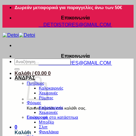
Μετάβαση
Δωρεάν μεταφορικά για παραγγελίες άνω των 50€
στο
Επικοινωνία
περιεχόμενο
DETOISTORES@GMAIL.COM
Επικοινωνία
Αναζήτηση
DETOISTORES@GMAIL.COM
για:
Καλάθι /
€
0.00
0
ΑΝΔΡΑΣ
Πυτζάμες
Καλοκαιρινές
Χειμερινές
Ρόμπες
Φόρμες
Καλοκαιρινές
Κανένα προϊόν στο καλάθι σας.
Χειμερινές
Εσώρουχα
Επιστροφή στο κατάστημα
Μποξέρ
Σλιπ
0
Φανελάκια
Καλάθι