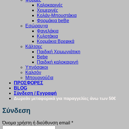
Καλοκαρινές
Χειμερινές
Κολάν-Μπουστάκια
Φορμάκια beBe
Εσώρουχα
Φανελάκια
Κυλοτάκια
Κορμάκια Βρεφικά
Κάλτσες
Παιδική Χειμωνιάτικη
Bebe
Παιδική καλοκαιρινή
Υπνόσακοι
Καλσόν
Μπουρνούζια
ΠΡΟΣΦΟΡΕΣ
BLOG
Σύνδεση / Εγγραφή
Δωρεάν μεταφορικά για παραγγελίες άνω των 50€
Σύνδεση
Απαιτείται
Όνομα χρήστη ή διεύθυνση email
*