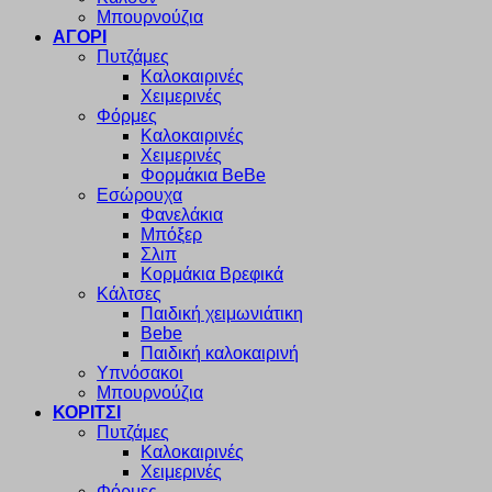
Μπουρνούζια
ΑΓΟΡΙ
Πυτζάμες
Καλοκαιρινές
Χειμερινές
Φόρμες
Καλοκαιρινές
Χειμερινές
Φορμάκια BeBe
Εσώρουχα
Φανελάκια
Μπόξερ
Σλιπ
Κορμάκια Βρεφικά
Κάλτσες
Παιδική χειμωνιάτικη
Bebe
Παιδική καλοκαιρινή
Υπνόσακοι
Μπουρνούζια
ΚΟΡΙΤΣΙ
Πυτζάμες
Καλοκαιρινές
Χειμερινές
Φόρμες