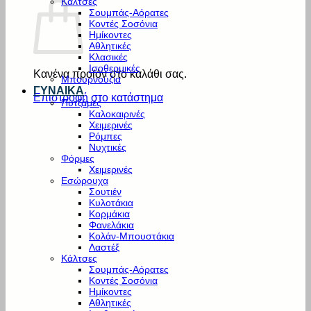
Κάλτσες
Σουμπάς-Αόρατες
Κοντές Σοσόνια
Ημίκοντες
Αθλητικές
Κλασικές
Ισοθερμικές
Κανένα προϊόν στο καλάθι σας.
Μπουρνούζια
ΓΥΝΑΙΚΑ
Επιστροφή στο κατάστημα
Πυτζάμες
Καλοκαιρινές
Χειμερινές
Ρόμπες
Νυχτικές
Φόρμες
Χειμερινές
Εσώρουχα
Σουτιέν
Κυλοτάκια
Κορμάκια
Φανελάκια
Κολάν-Μπουστάκια
Λαστέξ
Κάλτσες
Σουμπάς-Αόρατες
Κοντές Σοσόνια
Ημίκοντες
Αθλητικές