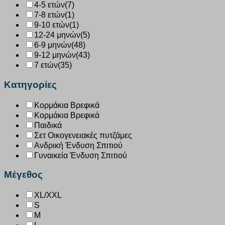
4-5 ετών
(7)
7-8 ετών
(1)
9-10 ετών
(1)
12-24 μηνών
(5)
6-9 μηνών
(48)
9-12 μηνών
(43)
7 ετών
(35)
Κατηγορίες
Κορμάκια Βρεφικά
Κορμάκια Βρεφικά
Παιδικά
Σετ Οικογενειακές πυτζάμες
Ανδρική Ένδυση Σπιτιού
Γυναικεία Ένδυση Σπιτιού
Μέγεθος
XL/XXL
S
M