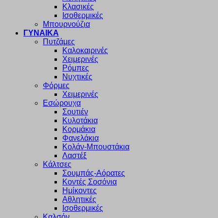
Κλασικές
Ισοθερμικές
Μπουρνούζια
ΓΥΝΑΙΚΑ
Πυτζάμες
Καλοκαιρινές
Χειμερινές
Ρόμπες
Νυχτικές
Φόρμες
Χειμερινές
Εσώρουχα
Σουτιέν
Κυλοτάκια
Κορμάκια
Φανελάκια
Κολάν-Μπουστάκια
Λαστέξ
Κάλτσες
Σουμπάς-Αόρατες
Κοντές Σοσόνια
Ημίκοντες
Αθλητικές
Ισοθερμικές
Καλσόν