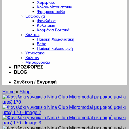
Χειμερινές
Κολάν-Μπουστάκια
Φορμάκια beBe
Εσώρουχα
Φανελάκια
Κυλοτάκια
Κορμάκια Βρεφικά
Κάλτσες
Παιδική Χειμωνιάτικη
Bebe
Παιδική καλοκαιρινή
Υπνόσακοι
Καλσόν
Μπουρνούζια
ΠΡΟΣΦΟΡΕΣ
BLOG
Σύνδεση / Εγγραφή
Home
»
Shop