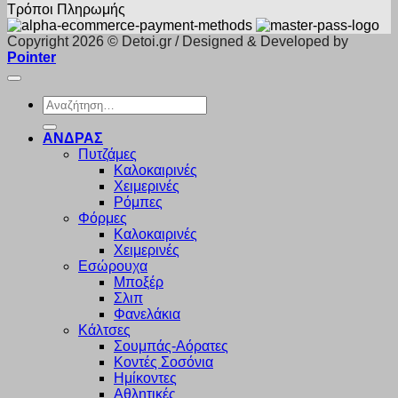
Τρόποι Πληρωμής
Copyright 2026 © Detoi.gr / Designed & Developed by
Pointer
Αναζήτηση
για:
ΑΝΔΡΑΣ
Πυτζάμες
Καλοκαιρινές
Χειμερινές
Ρόμπες
Φόρμες
Καλοκαιρινές
Χειμερινές
Εσώρουχα
Μποξέρ
Σλιπ
Φανελάκια
Κάλτσες
Σουμπάς-Αόρατες
Κοντές Σοσόνια
Ημίκοντες
Αθλητικές