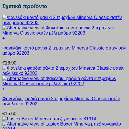
Σχετικά προϊόντα
+
Αυτό
Φανελάκι κοντό μανίκι 2 τεμαχίων Minerva Classic σατέν ρέλι
το
μαύρο 92203
προϊόν
έχει
€
16.90
πολλαπλές
παραλλαγές.
Οι
επιλογές
μπορούν
+
να
Αυτό
επιλεγούν
Φανελάκι φαρδιά ράντα 2 τεμαχίων Minerva Classic σατέν
το
στη
ρέλι λευκό 92202
προϊόν
σελίδα
έχει
του
€
15.60
πολλαπλές
προϊόντος
παραλλαγές.
Οι