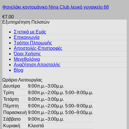
Αυτό
μπορούν
Φανελάκι κοντομάνικο Nina Club λευκό γυναικείο 68
το
να
προϊόν
επιλεγούν
€
7.00
έχει
στη
Εξυπηρέτηση Πελατών
πολλαπλές
σελίδα
παραλλαγές.
του
Σχετικά με Εμάς
Οι
προϊόντος
Επικοινωνία
επιλογές
Τρόποι Πληρωμής
μπορούν
Αποστολές-Επιστροφές
να
Όροι Χρήσης
επιλεγούν
στη
Μεγεθολόγιο
σελίδα
Αναζήτηση Αποστολής
του
Blog
προϊόντος
Ωράριο Λειτουργίας
Δευτέρα
9:00π.μ.–3:00μ.μ.
Τρίτη
9:00π.μ.–2:00μ.μ. 5:00–9:00μ.μ.
Τετάρτη
9:00π.μ.–3:00μ.μ.
Πέμπτη
9:00π.μ.–2:00μ.μ. 5:00–9:00μ.μ.
Παρασκευή
9:00π.μ.–2:00μ.μ. 5:00–9:00μ.μ.
Σάββατο
9:00π.μ.–3:00μ.μ.
Κυριακή
Κλειστά