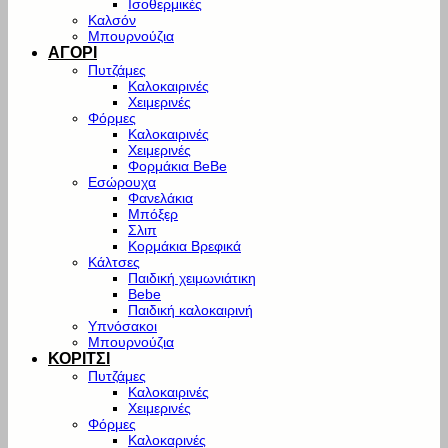
Ισοθερμικές
Καλσόν
Μπουρνούζια
ΑΓΟΡΙ
Πυτζάμες
Καλοκαιρινές
Χειμερινές
Φόρμες
Καλοκαιρινές
Χειμερινές
Φορμάκια BeBe
Εσώρουχα
Φανελάκια
Μπόξερ
Σλιπ
Κορμάκια Βρεφικά
Κάλτσες
Παιδική χειμωνιάτικη
Bebe
Παιδική καλοκαιρινή
Υπνόσακοι
Μπουρνούζια
ΚΟΡΙΤΣΙ
Πυτζάμες
Καλοκαιρινές
Χειμερινές
Φόρμες
Καλοκαρινές