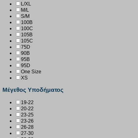
L/XL
M/L
S/M
100B
100C
105B
105C
75D
90B
95B
95D
One Size
XS
Μέγεθος Υποδήματος
19-22
20-22
23-25
23-26
26-28
27-30