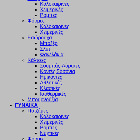
Καλοκαιρινές
Χειμερινές
Ρόμπες
Φόρμες
Καλοκαιρινές
Χειμερινές
Εσώρουχα
Μποξέρ
Σλιπ
Φανελάκια
Κάλτσες
Σουμπάς-Αόρατες
Κοντές Σοσόνια
Ημίκοντες
Αθλητικές
Κλασικές
Ισοθερμικές
Μπουρνούζια
ΓΥΝΑΙΚΑ
Πυτζάμες
Καλοκαιρινές
Χειμερινές
Ρόμπες
Νυχτικές
Φόρμες