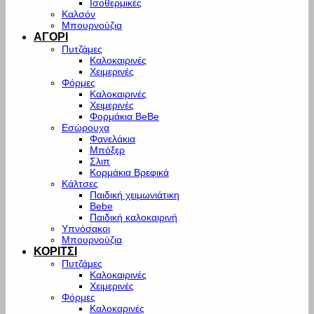
Ισοθερμικές
Καλσόν
Μπουρνούζια
ΑΓΟΡΙ
Πυτζάμες
Καλοκαιρινές
Χειμερινές
Φόρμες
Καλοκαιρινές
Χειμερινές
Φορμάκια BeBe
Εσώρουχα
Φανελάκια
Μπόξερ
Σλιπ
Κορμάκια Βρεφικά
Κάλτσες
Παιδική χειμωνιάτικη
Bebe
Παιδική καλοκαιρινή
Υπνόσακοι
Μπουρνούζια
ΚΟΡΙΤΣΙ
Πυτζάμες
Καλοκαιρινές
Χειμερινές
Φόρμες
Καλοκαρινές