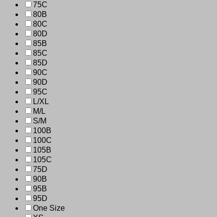
75C
80B
80C
80D
85B
85C
85D
90C
90D
95C
L/XL
M/L
S/M
100B
100C
105B
105C
75D
90B
95B
95D
One Size