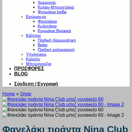
Χειμερινές
Κολάν-Μπουστάκια
Φορμάκια beBe
Εσώρουχα
Φανελάκια
Κυλοτάκια
Κορμάκια Βρεφικά
Κάλτσες
Παιδική Χειμωνιάτικη
Bebe
Παιδική καλοκαιρινή
Υπνόσακοι
Καλσόν
Μπουρνούζια
ΠΡΟΣΦΟΡΕΣ
BLOG
Σύνδεση / Εγγραφή
Home
»
Shop
Φανελάκι τιράντα Nina Club