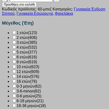
τιράντα
Προσθήκη στο καλάθι
Nina
Κωδικός προϊόντος:
60-μπεζ
Κατηγορίες:
Γυναικεία Ένδυση
Club
Σπιτιού
,
Γυναικεία Εσώρουχα
,
Φανελάκια
μπεζ
γυναικείο
Μέγεθος (Έτη)
60
ποσότητα
1 ετών
(123)
2 ετών
(406)
3 ετών
(385)
4 ετών
(532)
5 ετών
(377)
6 ετών
(616)
8 ετών
(619)
10 ετών
(623)
12 ετών
(609)
14 ετών
(576)
16 ετών
(76)
0-3 μηνών
(62)
3-6-minon
(62)
0-6 μηνών
(25)
6-18 μηνών
(21)
18-36 μηνών
(18)