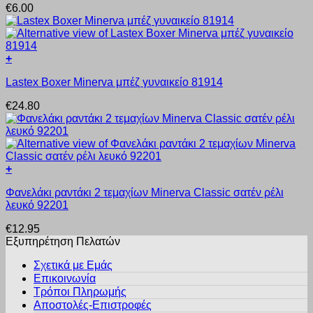
μπορούν
€
6.00
έχει
να
πολλαπλές
επιλεγούν
παραλλαγές.
στη
Οι
σελίδα
+
επιλογές
του
Αυτό
μπορούν
προϊόντος
Lastex Boxer Minerva μπέζ γυναικείο 81914
το
να
προϊόν
επιλεγούν
€
24.80
έχει
στη
πολλαπλές
σελίδα
παραλλαγές.
του
Οι
προϊόντος
επιλογές
+
μπορούν
Αυτό
να
Φανελάκι ραντάκι 2 τεμαχίων Minerva Classic σατέν ρέλι
το
επιλεγούν
λευκό 92201
προϊόν
στη
έχει
σελίδα
€
12.95
πολλαπλές
του
Εξυπηρέτηση Πελατών
παραλλαγές.
προϊόντος
Οι
Σχετικά με Εμάς
επιλογές
Επικοινωνία
μπορούν
Τρόποι Πληρωμής
να
Αποστολές-Επιστροφές
επιλεγούν