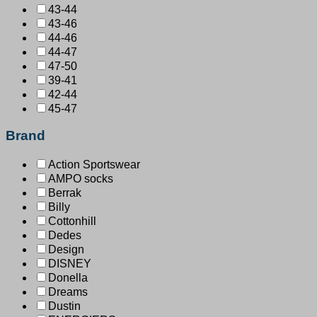
43-44
43-46
44-46
44-47
47-50
39-41
42-44
45-47
Brand
Action Sportswear
AMPO socks
Berrak
Billy
Cottonhill
Dedes
Design
DISNEY
Donella
Dreams
Dustin