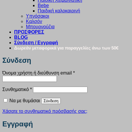
Παιδική Χειμωνιάτικη
Bebe
Παιδική καλοκαιρινή
Υπνόσακοι
Καλσόν
Μπουρνούζια
ΠΡΟΣΦΟΡΕΣ
BLOG
Σύνδεση / Εγγραφή
Δωρεάν μεταφορικά για παραγγελίες άνω των 50€
Σύνδεση
Απαιτείται
Όνομα χρήστη ή διεύθυνση email
*
Απαιτείται
Συνθηματικό
*
Να με θυμάσαι
Σύνδεση
Χάσατε το συνθηματικό πρόσβασής σας;
Εγγραφή