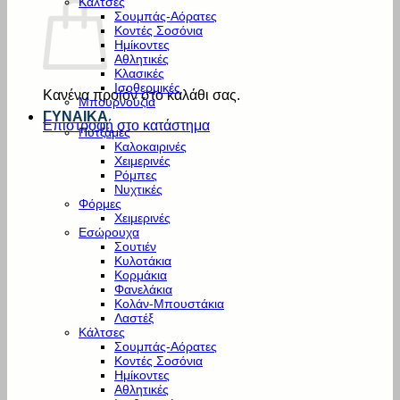
Κάλτσες
Σουμπάς-Αόρατες
Κοντές Σοσόνια
Ημίκοντες
Αθλητικές
Κλασικές
Ισοθερμικές
Κανένα προϊόν στο καλάθι σας.
Μπουρνούζια
ΓΥΝΑΙΚΑ
Επιστροφή στο κατάστημα
Πυτζάμες
Καλοκαιρινές
Χειμερινές
Ρόμπες
Νυχτικές
Φόρμες
Χειμερινές
Εσώρουχα
Σουτιέν
Κυλοτάκια
Κορμάκια
Φανελάκια
Κολάν-Μπουστάκια
Λαστέξ
Κάλτσες
Σουμπάς-Αόρατες
Κοντές Σοσόνια
Ημίκοντες
Αθλητικές