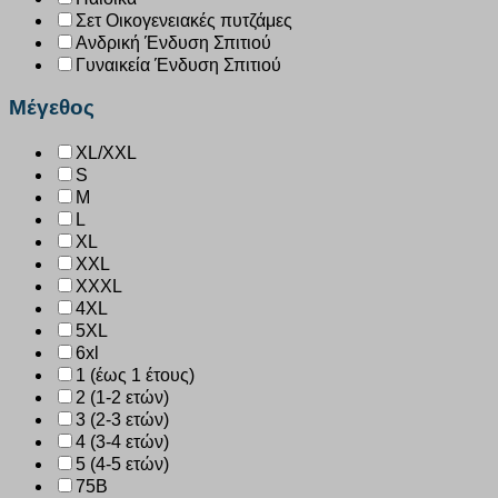
Σετ Οικογενειακές πυτζάμες
Ανδρική Ένδυση Σπιτιού
Γυναικεία Ένδυση Σπιτιού
Μέγεθος
XL/XXL
S
M
L
XL
XXL
XXXL
4XL
5XL
6xl
1 (έως 1 έτους)
2 (1-2 ετών)
3 (2-3 ετών)
4 (3-4 ετών)
5 (4-5 ετών)
75B