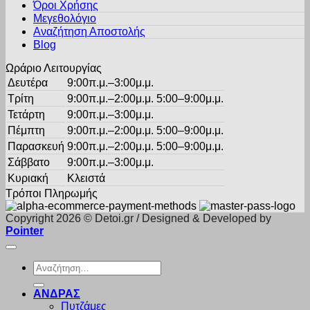
Όροι Χρήσης
στη
σελίδα
Μεγεθολόγιο
του
Αναζήτηση Αποστολής
προϊόντος
Blog
Ωράριο Λειτουργίας
Δευτέρα
9:00π.μ.–3:00μ.μ.
Τρίτη
9:00π.μ.–2:00μ.μ. 5:00–9:00μ.μ.
Τετάρτη
9:00π.μ.–3:00μ.μ.
Πέμπτη
9:00π.μ.–2:00μ.μ. 5:00–9:00μ.μ.
Παρασκευή
9:00π.μ.–2:00μ.μ. 5:00–9:00μ.μ.
Σάββατο
9:00π.μ.–3:00μ.μ.
Κυριακή
Κλειστά
Τρόποι Πληρωμής
Copyright 2026 © Detoi.gr / Designed & Developed by
Pointer
Αναζήτηση
για:
ΑΝΔΡΑΣ
Πυτζάμες