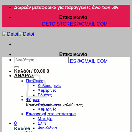
Μετάβαση
Δωρεάν μεταφορικά για παραγγελίες άνω των 50€
στο
Επικοινωνία
περιεχόμενο
DETOISTORES@GMAIL.COM
Επικοινωνία
Αναζήτηση
DETOISTORES@GMAIL.COM
για:
Καλάθι /
€
0.00
0
ΑΝΔΡΑΣ
Πυτζάμες
Καλοκαιρινές
Χειμερινές
Ρόμπες
Φόρμες
Καλοκαιρινές
Κανένα προϊόν στο καλάθι σας.
Χειμερινές
Εσώρουχα
Επιστροφή στο κατάστημα
Μποξέρ
Σλιπ
0
Φανελάκια
Καλάθι