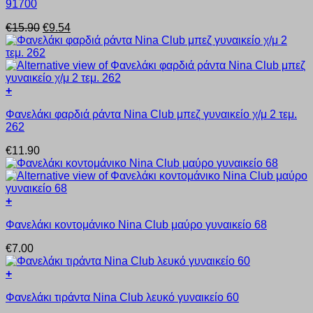
91700
προϊόν
έχει
Original
Η
€
15.90
€
9.54
πολλαπλές
price
τρέχουσα
παραλλαγές.
was:
τιμή
Οι
€15.90.
είναι:
επιλογές
€9.54.
μπορούν
+
να
Αυτό
επιλεγούν
Φανελάκι φαρδιά ράντα Nina Club μπεζ γυναικείο χ/μ 2 τεμ.
το
στη
262
προϊόν
σελίδα
έχει
του
€
11.90
πολλαπλές
προϊόντος
παραλλαγές.
Οι
επιλογές
+
μπορούν
Αυτό
να
Φανελάκι κοντομάνικο Nina Club μαύρο γυναικείο 68
το
επιλεγούν
προϊόν
στη
€
7.00
έχει
σελίδα
πολλαπλές
του
+
παραλλαγές.
προϊόντος
Αυτό
Οι
Φανελάκι τιράντα Nina Club λευκό γυναικείο 60
το
επιλογές
προϊόν