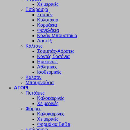
Χειμερινές
Εσώρουχα
Σουτιέν
Κυλοτάκια
Κορμάκια
Φανελάκια
Κολάν-Μπουστάκια
Λαστέξ
Κάλτσες
Σουμπάς-Αόρατες
Κοντές Σοσόνια
Ημίκοντες
Αθλητικές
Ισοθερμικές
Καλσόν
Μπουρνούζια
ΑΓΟΡΙ
Πυτζάμες
Καλοκαιρινές
Χειμερινές
Φόρμες
Καλοκαιρινές
Χειμερινές
Φορμάκια BeBe
Εσώρουχα