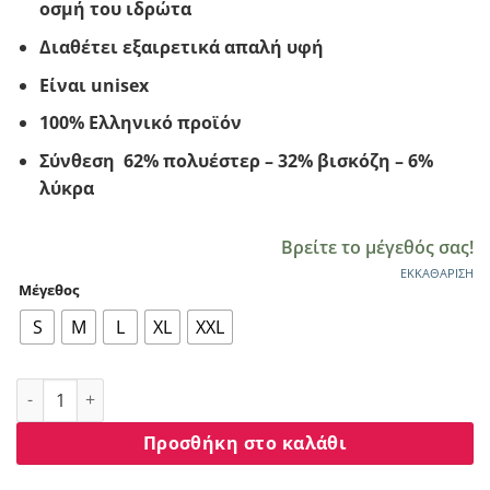
οσμή του ιδρώτα
Διαθέτει εξαιρετικά απαλή υφή
Είναι unisex
100% Ελληνικό προϊόν
Σύνθεση 62% πολυέστερ – 32% βισκόζη – 6%
λύκρα
Βρείτε το μέγεθός σας!
ΕΚΚΑΘΆΡΙΣΗ
Μέγεθος
S
M
L
XL
XXL
Ισοθερμικό γυναικείο ΝΙNA club μαύρο μπλούζα 2179 ποσό
Προσθήκη στο καλάθι