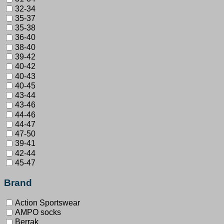
32-34
35-37
35-38
36-40
38-40
39-42
40-42
40-43
40-45
43-44
43-46
44-46
44-47
47-50
39-41
42-44
45-47
Brand
Action Sportswear
AMPO socks
Berrak