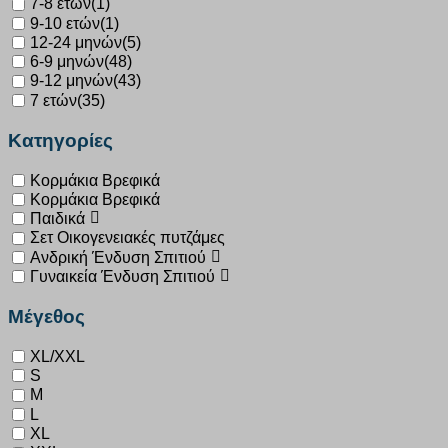
7-8 ετών
(1)
9-10 ετών
(1)
12-24 μηνών
(5)
6-9 μηνών
(48)
9-12 μηνών
(43)
7 ετών
(35)
Κατηγορίες
Κορμάκια Βρεφικά
Κορμάκια Βρεφικά
Παιδικά
Σετ Οικογενειακές πυτζάμες
Ανδρική Ένδυση Σπιτιού
Γυναικεία Ένδυση Σπιτιού
Μέγεθος
XL/XXL
S
M
L
XL