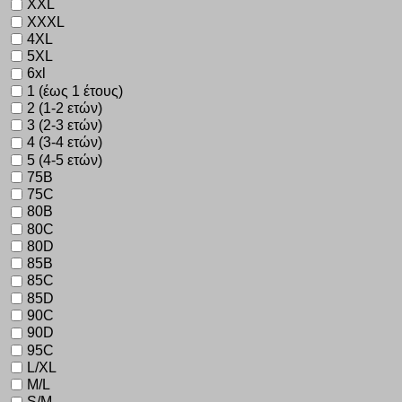
XXL
XXXL
4XL
5XL
6xl
1 (έως 1 έτους)
2 (1-2 ετών)
3 (2-3 ετών)
4 (3-4 ετών)
5 (4-5 ετών)
75B
75C
80B
80C
80D
85B
85C
85D
90C
90D
95C
L/XL
M/L
S/M