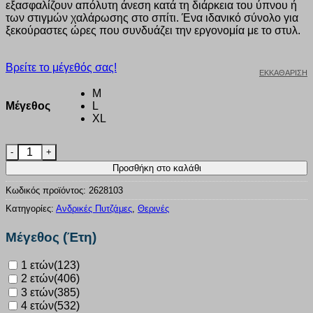
εξασφαλίζουν απόλυτη άνεση κατά τη διάρκεια του ύπνου ή
των στιγμών χαλάρωσης στο σπίτι. Ένα ιδανικό σύνολο για
ξεκούραστες ώρες που συνδυάζει την εργονομία με το στυλ.
Βρείτε το μέγεθός σας!
ΕΚΚΑΘΆΡΙΣΗ
M
Μέγεθος
L
XL
Ανδρική καλοκαιρινή πυτζάμα dreams “SET STREETS” χακι 
Προσθήκη στο καλάθι
Κωδικός προϊόντος:
2628103
Κατηγορίες:
Ανδρικές Πυτζάμες
,
Θερινές
Μέγεθος (Έτη)
1 ετών
(123)
2 ετών
(406)
3 ετών
(385)
4 ετών
(532)