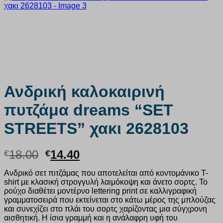
Ανδρική καλοκαιρινή
πυτζάμα dreams “SET
STREETS” χακι 2628103
Original
Η
18.00
14.40
€
€
price
τρέχουσα
Ανδρικό σετ πιτζάμας που αποτελείται από κοντομάνικο T-
was:
τιμή
shirt με κλασική στρογγυλή λαιμόκοψη και άνετο σορτς. Το
€18.00.
είναι:
ρούχο διαθέτει μοντέρνο lettering print σε καλλιγραφική
€14.40.
γραμματοσειρά που εκτείνεται στο κάτω μέρος της μπλούζας
και συνεχίζει στο πλάι του σορτς χαρίζοντας μια σύγχρονη
αισθητική. Η ίσια γραμμή και η ανάλαφρη υφή του