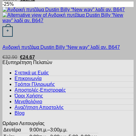
price
τρέχουσα
-25%
was:
τιμή
€33.90.
είναι:
€25.42.
Αυτό το προϊόν έχει πολλαπλές παραλλαγές. Οι επιλογές μπορ
+
Ανδρική πυτζάμα Dustin Billy “New way” λαδί αν. B647
Original
Η
€
32.90
€
24.67
price
τρέχουσα
Εξυπηρέτηση Πελατών
was:
τιμή
€32.90.
είναι:
Σχετικά με Εμάς
€24.67.
Επικοινωνία
Τρόποι Πληρωμής
Αποστολές-Επιστροφές
Όροι Χρήσης
Μεγεθολόγιο
Αναζήτηση Αποστολής
Blog
Ωράριο Λειτουργίας
Δευτέρα
9:00π.μ.–3:00μ.μ.