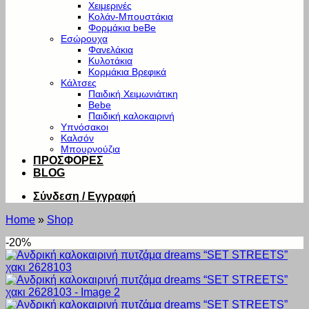
Χειμερινές
Κολάν-Μπουστάκια
Φορμάκια beBe
Εσώρουχα
Φανελάκια
Κυλοτάκια
Κορμάκια Βρεφικά
Κάλτσες
Παιδική Χειμωνιάτικη
Bebe
Παιδική καλοκαιρινή
Υπνόσακοι
Καλσόν
Μπουρνούζια
ΠΡΟΣΦΟΡΕΣ
BLOG
Σύνδεση / Εγγραφή
Home
»
Shop
-20%