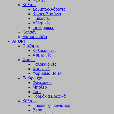
Λαστέξ
Κάλτσες
Σουμπάς-Αόρατες
Κοντές Σοσόνια
Ημίκοντες
Αθλητικές
Ισοθερμικές
Καλσόν
Μπουρνούζια
ΑΓΟΡΙ
Πυτζάμες
Καλοκαιρινές
Χειμερινές
Φόρμες
Καλοκαιρινές
Χειμερινές
Φορμάκια BeBe
Εσώρουχα
Φανελάκια
Μπόξερ
Σλιπ
Κορμάκια Βρεφικά
Κάλτσες
Παιδική χειμωνιάτικη
Bebe