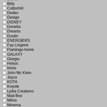
Billy
Cottonhill
Dedes
Design
DISNEY
Donella
Dreams
Dustin
ENERGIERS
Fay Lingerie
Flamingo-home
GALAXY
Giorgio
Helios
Inizio
John Mc Klein
Joyce
KOTA
Koyote
Lydia Creations
Mad Box
Mihra
Minerva