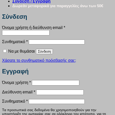
Σύνδεση / Εγγραφή
Δωρεάν μεταφορικά για παραγγελίες άνω των 50€
Σύνδεση
Απαιτείται
Όνομα χρήστη ή διεύθυνση email
*
Απαιτείται
Συνθηματικό
*
Να με θυμάσαι
Σύνδεση
Χάσατε το συνθηματικό πρόσβασής σας;
Εγγραφή
Απαιτείται
Όνομα χρήστη
*
Απαιτείται
Διεύθυνση email
*
Απαιτείται
Συνθηματικό
*
Τα προσωπικά σας δεδομένα θα χρησιμοποιηθούν για την
υποστήριξη της εμπειρίας σας σε ολόκληρο τον ιστότοπο, για τη