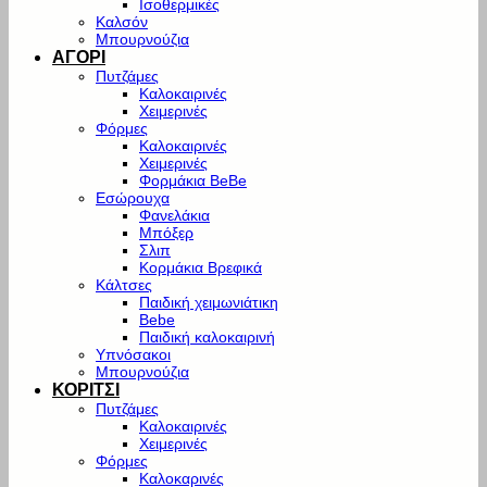
Ισοθερμικές
Καλσόν
Μπουρνούζια
ΑΓΟΡΙ
Πυτζάμες
Καλοκαιρινές
Χειμερινές
Φόρμες
Καλοκαιρινές
Χειμερινές
Φορμάκια BeBe
Εσώρουχα
Φανελάκια
Μπόξερ
Σλιπ
Κορμάκια Βρεφικά
Κάλτσες
Παιδική χειμωνιάτικη
Bebe
Παιδική καλοκαιρινή
Υπνόσακοι
Μπουρνούζια
ΚΟΡΙΤΣΙ
Πυτζάμες
Καλοκαιρινές
Χειμερινές
Φόρμες
Καλοκαρινές