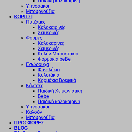
Παιδική καλοκαιρινή
Υπνόσακοι
Μπουρνούζια
ΚΟΡΙΤΣΙ
Πυτζάμες
Καλοκαιρινές
Χειμερινές
Φόρμες
Καλοκαρινές
Χειμερινές
Κολάν-Μπουστάκια
Φορμάκια beBe
Εσώρουχα
Φανελάκια
Κυλοτάκια
Κορμάκια Βρεφικά
Κάλτσες
Παιδική Χειμωνιάτικη
Bebe
Παιδική καλοκαιρινή
Υπνόσακοι
Καλσόν
Μπουρνούζια
ΠΡΟΣΦΟΡΕΣ
BLOG