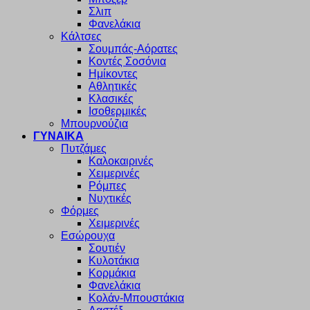
Σλιπ
Φανελάκια
Κάλτσες
Σουμπάς-Αόρατες
Κοντές Σοσόνια
Ημίκοντες
Αθλητικές
Κλασικές
Ισοθερμικές
Μπουρνούζια
ΓΥΝΑΙΚΑ
Πυτζάμες
Καλοκαιρινές
Χειμερινές
Ρόμπες
Νυχτικές
Φόρμες
Χειμερινές
Εσώρουχα
Σουτιέν
Κυλοτάκια
Κορμάκια
Φανελάκια
Κολάν-Μπουστάκια