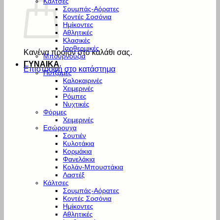
Κάλτσες
Σουμπάς-Αόρατες
Κοντές Σοσόνια
Ημίκοντες
Αθλητικές
Κλασικές
Ισοθερμικές
Κανένα προϊόν στο καλάθι σας.
Μπουρνούζια
ΓΥΝΑΙΚΑ
Επιστροφή στο κατάστημα
Πυτζάμες
Καλοκαιρινές
Χειμερινές
Ρόμπες
Νυχτικές
Φόρμες
Χειμερινές
Εσώρουχα
Σουτιέν
Κυλοτάκια
Κορμάκια
Φανελάκια
Κολάν-Μπουστάκια
Λαστέξ
Κάλτσες
Σουμπάς-Αόρατες
Κοντές Σοσόνια
Ημίκοντες
Αθλητικές