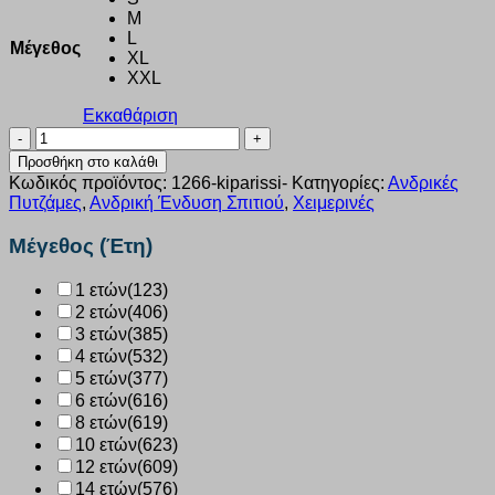
M
L
Μέγεθος
XL
XXL
Εκκαθάριση
Ανδρική
πυτζάμα
Προσθήκη στο καλάθι
Sara
Κωδικός προϊόντος:
1266-kiparissi-
Κατηγορίες:
Ανδρικές
“PARTY?”
Πυτζάμες
,
Ανδρική Ένδυση Σπιτιού
,
Χειμερινές
κυπαρισσί
1266
Μέγεθος (Έτη)
ποσότητα
1 ετών
(123)
2 ετών
(406)
3 ετών
(385)
4 ετών
(532)
5 ετών
(377)
6 ετών
(616)
8 ετών
(619)
10 ετών
(623)
12 ετών
(609)
14 ετών
(576)