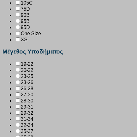
105C
75D
90B
95B
95D
One Size
XS
Μέγεθος Υποδήματος
19-22
20-22
23-25
23-26
26-28
27-30
28-30
29-31
29-32
31-34
32-34
35-37