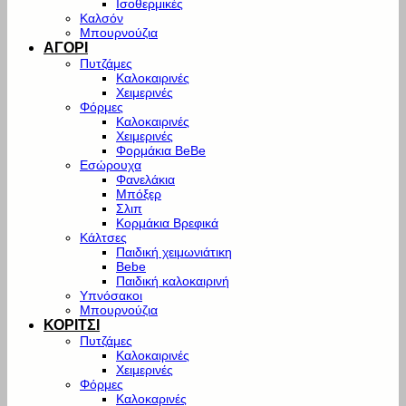
Ισοθερμικές
Καλσόν
Μπουρνούζια
ΑΓΟΡΙ
Πυτζάμες
Καλοκαιρινές
Χειμερινές
Φόρμες
Καλοκαιρινές
Χειμερινές
Φορμάκια BeBe
Εσώρουχα
Φανελάκια
Μπόξερ
Σλιπ
Κορμάκια Βρεφικά
Κάλτσες
Παιδική χειμωνιάτικη
Bebe
Παιδική καλοκαιρινή
Υπνόσακοι
Μπουρνούζια
ΚΟΡΙΤΣΙ
Πυτζάμες
Καλοκαιρινές
Χειμερινές
Φόρμες
Καλοκαρινές