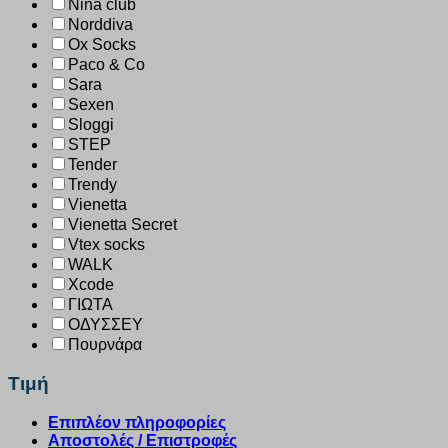
Nina club
Norddiva
Ox Socks
Paco & Co
Sara
Sexen
Sloggi
STEP
Tender
Trendy
Vienetta
Vienetta Secret
Vtex socks
WALK
Xcode
ΓΙΩΤΑ
ΟΔΥΣΣΕΥ
Πουρνάρα
Τιμή
Επιπλέον πληροφορίες
Αποστολές / Επιστροφές