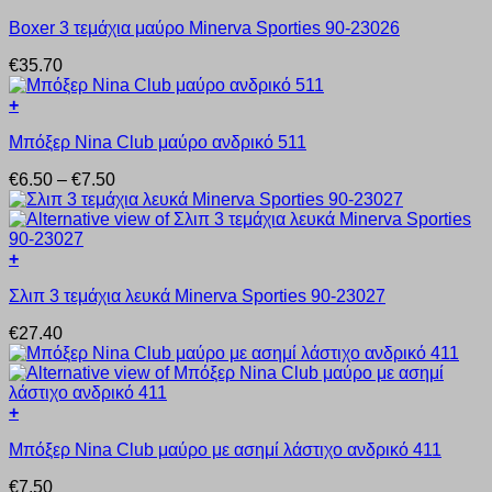
Αυτό
Boxer 3 τεμάχια μαύρο Minerva Sporties 90-23026
το
προϊόν
€
35.70
έχει
πολλαπλές
+
παραλλαγές.
Αυτό
Οι
Μπόξερ Nina Club μαύρο ανδρικό 511
το
επιλογές
προϊόν
μπορούν
Price
€
6.50
–
€
7.50
έχει
να
range:
πολλαπλές
επιλεγούν
€6.50
παραλλαγές.
στη
through
Οι
σελίδα
€7.50
+
επιλογές
του
Αυτό
μπορούν
προϊόντος
Σλιπ 3 τεμάχια λευκά Minerva Sporties 90-23027
το
να
προϊόν
επιλεγούν
€
27.40
έχει
στη
πολλαπλές
σελίδα
παραλλαγές.
του
Οι
προϊόντος
+
επιλογές
Αυτό
μπορούν
Μπόξερ Nina Club μαύρο με ασημί λάστιχο ανδρικό 411
το
να
προϊόν
επιλεγούν
€
7.50
έχει