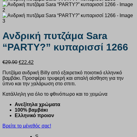
Ανδρική πυτζάμα Sara
“PARTY?” κυπαρισσί 1266
Original
Η
€
29.90
€
22.42
price
τρέχουσα
Πυτζάμα ανδρική Billy από εξαιρετικό ποιοτικό ελληνικό
was:
τιμή
βαμβάκι. Προσφέρει τρυφερή και απαλή αίσθηση για την
€29.90.
είναι:
ύπνο και την χαλάρωση στο σπιτι.
€22.42.
Κατάλληλη για όλο το φθινόπωρο και το χειμώνα
Ανεξίτηλα χρώματα
100% βαμβάκι
Ελληνικό προιον
Βρείτε το μέγεθός σας!
S