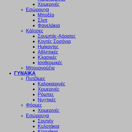
Χειμερινές
Εσώρουχα
Μποξέρ
Σλιπ
Φανελάκια
Κάλτσες
Σουμπάς-Αόρατες
Κοντές Σοσόνια
Ημίκοντες
Αθλητικές
Κλασικές
Ισοθερμικές
Μπουρνούζια
ΓΥΝΑΙΚΑ
Πυτζάμες
Καλοκαιρινές
Χειμερινές
Ρόμπες
Νυχτικές
Φόρμες
Χειμερινές
Εσώρουχα
Σουτιέν
Κυλοτάκια
Κορμάκια