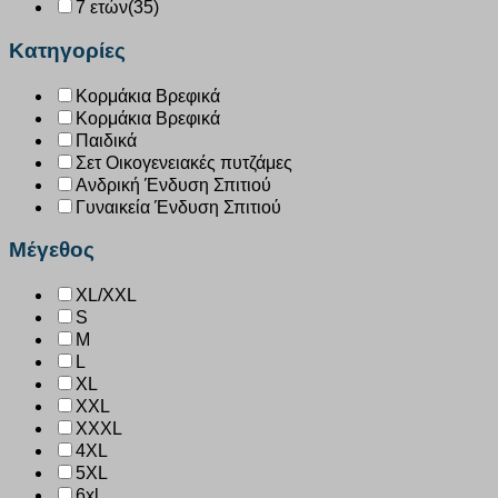
7 ετών
(35)
Κατηγορίες
Κορμάκια Βρεφικά
Κορμάκια Βρεφικά
Παιδικά
Σετ Οικογενειακές πυτζάμες
Ανδρική Ένδυση Σπιτιού
Γυναικεία Ένδυση Σπιτιού
Μέγεθος
XL/XXL
S
M
L
XL
XXL
XXXL
4XL
5XL
6xl