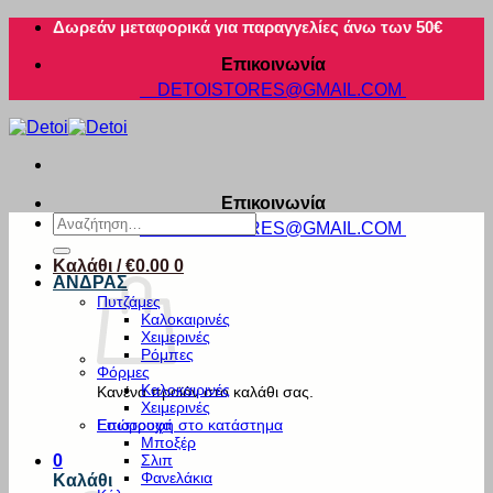
Μετάβαση
Δωρεάν μεταφορικά για παραγγελίες άνω των 50€
στο
Επικοινωνία
περιεχόμενο
DETOISTORES@GMAIL.COM
Επικοινωνία
Αναζήτηση
DETOISTORES@GMAIL.COM
για:
Καλάθι /
€
0.00
0
ΑΝΔΡΑΣ
Πυτζάμες
Καλοκαιρινές
Χειμερινές
Ρόμπες
Φόρμες
Καλοκαιρινές
Κανένα προϊόν στο καλάθι σας.
Χειμερινές
Εσώρουχα
Επιστροφή στο κατάστημα
Μποξέρ
Σλιπ
0
Φανελάκια
Καλάθι