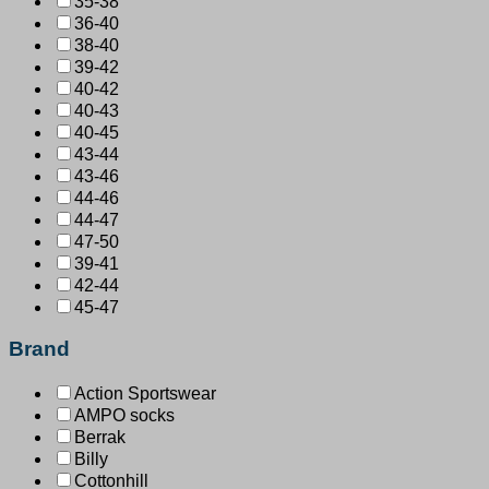
35-38
36-40
38-40
39-42
40-42
40-43
40-45
43-44
43-46
44-46
44-47
47-50
39-41
42-44
45-47
Brand
Action Sportswear
AMPO socks
Berrak
Billy
Cottonhill