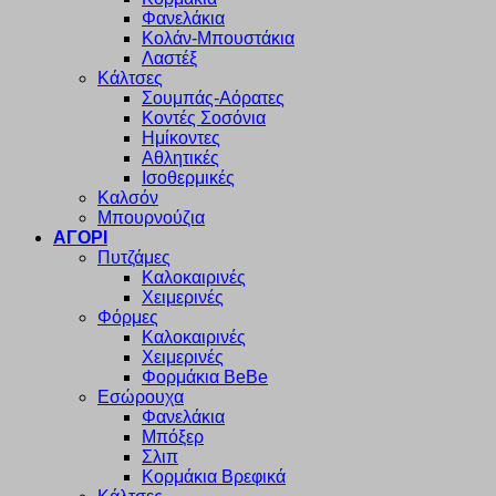
Φανελάκια
Κολάν-Μπουστάκια
Λαστέξ
Κάλτσες
Σουμπάς-Αόρατες
Κοντές Σοσόνια
Ημίκοντες
Αθλητικές
Ισοθερμικές
Καλσόν
Μπουρνούζια
ΑΓΟΡΙ
Πυτζάμες
Καλοκαιρινές
Χειμερινές
Φόρμες
Καλοκαιρινές
Χειμερινές
Φορμάκια BeBe
Εσώρουχα
Φανελάκια
Μπόξερ
Σλιπ
Κορμάκια Βρεφικά