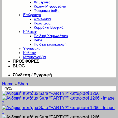
Χειμερινές
Κολάν-Μπουστάκια
Φορμάκια beBe
Εσώρουχα
Φανελάκια
Κυλοτάκια
Κορμάκια Βρεφικά
Κάλτσες
Παιδική Χειμωνιάτικη
Bebe
Παιδική καλοκαιρινή
Υπνόσακοι
Καλσόν
Μπουρνούζια
ΠΡΟΣΦΟΡΕΣ
BLOG
Σύνδεση / Εγγραφή
Home
»
Shop
-25%