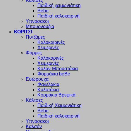
Κάλτσες
Παιδική χειμωνιάτικη
Bebe
Παιδική καλοκαιρινή
Υπνόσακοι
Μπουρνούζια
ΚΟΡΙΤΣΙ
Πυτζάμες
Καλοκαιρινές
Χειμερινές
Φόρμες
Καλοκαρινές
Χειμερινές
Κολάν-Μπουστάκια
Φορμάκια beBe
Εσώρουχα
Φανελάκια
Κυλοτάκια
Κορμάκια Βρεφικά
Κάλτσες
Παιδική Χειμωνιάτικη
Bebe
Παιδική καλοκαιρινή
Υπνόσακοι
Καλσόν