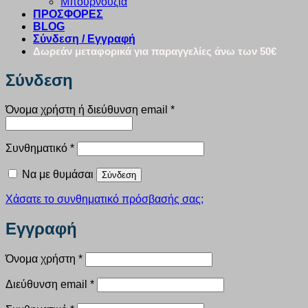
Μπουρνούζια
ΠΡΟΣΦΟΡΕΣ
BLOG
Σύνδεση / Εγγραφή
Δωρεάν μεταφορικά για παραγγελίες άνω των 50€
Σύνδεση
Απαιτείται
Όνομα χρήστη ή διεύθυνση email
*
Απαιτείται
Συνθηματικό
*
Να με θυμάσαι
Σύνδεση
Χάσατε το συνθηματικό πρόσβασής σας;
Εγγραφή
Απαιτείται
Όνομα χρήστη
*
Απαιτείται
Διεύθυνση email
*