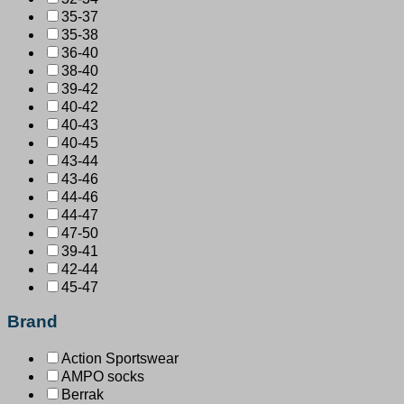
35-37
35-38
36-40
38-40
39-42
40-42
40-43
40-45
43-44
43-46
44-46
44-47
47-50
39-41
42-44
45-47
Brand
Action Sportswear
AMPO socks
Berrak