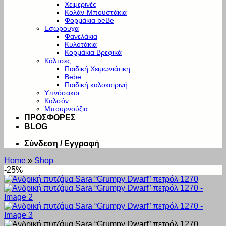
Χειμερινές
Κολάν-Μπουστάκια
Φορμάκια beBe
Εσώρουχα
Φανελάκια
Κυλοτάκια
Κορμάκια Βρεφικά
Κάλτσες
Παιδική Χειμωνιάτικη
Bebe
Παιδική καλοκαιρινή
Υπνόσακοι
Καλσόν
Μπουρνούζια
ΠΡΟΣΦΟΡΕΣ
BLOG
Σύνδεση / Εγγραφή
Home
»
Shop
-25%