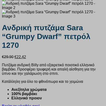
Ανδρική πυτζάμα Sara
“Grumpy Dwarf” πετρόλ
1270
Original
Η
€
29.90
€
22.42
price
τρέχουσα
Πυτζάμα ανδρική Billy από εξαιρετικό ποιοτικό ελληνικό
was:
τιμή
βαμβάκι. Προσφέρει τρυφερή και απαλή αίσθηση για την
€29.90.
είναι:
ύπνο και την χαλάρωση στο σπιτι.
€22.42.
Κατάλληλη για όλο το φθινόπωρο και το χειμώνα
Ανεξίτηλα χρώματα
100% βαμβάκι
Ελληνικό προιον