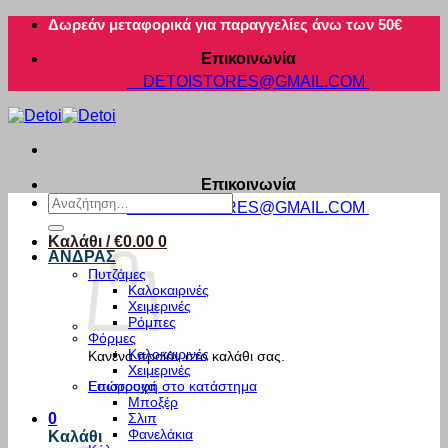
Μετάβαση
Δωρεάν μεταφορικά για παραγγελίες άνω των 50€
στο
Επικοινωνία
περιεχόμενο
DETOISTORES@GMAIL.COM
Επικοινωνία
Αναζήτηση
DETOISTORES@GMAIL.COM
για:
Καλάθι /
€
0.00
0
ΑΝΔΡΑΣ
Πυτζάμες
Καλοκαιρινές
Χειμερινές
Ρόμπες
Φόρμες
Καλοκαιρινές
Κανένα προϊόν στο καλάθι σας.
Χειμερινές
Εσώρουχα
Επιστροφή στο κατάστημα
Μποξέρ
Σλιπ
0
Φανελάκια
Καλάθι