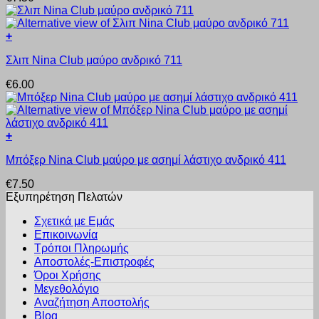
να
πολλαπλές
επιλεγούν
παραλλαγές.
στη
+
Οι
σελίδα
Αυτό
επιλογές
του
Σλιπ Nina Club μαύρο ανδρικό 711
το
μπορούν
προϊόντος
προϊόν
να
€
6.00
έχει
επιλεγούν
πολλαπλές
στη
παραλλαγές.
σελίδα
Οι
του
+
επιλογές
προϊόντος
Αυτό
μπορούν
Μπόξερ Nina Club μαύρο με ασημί λάστιχο ανδρικό 411
το
να
προϊόν
επιλεγούν
€
7.50
έχει
στη
Εξυπηρέτηση Πελατών
πολλαπλές
σελίδα
παραλλαγές.
του
Σχετικά με Εμάς
Οι
προϊόντος
Επικοινωνία
επιλογές
Τρόποι Πληρωμής
μπορούν
Αποστολές-Επιστροφές
να
Όροι Χρήσης
επιλεγούν
στη
Μεγεθολόγιο
σελίδα
Αναζήτηση Αποστολής
του
Blog