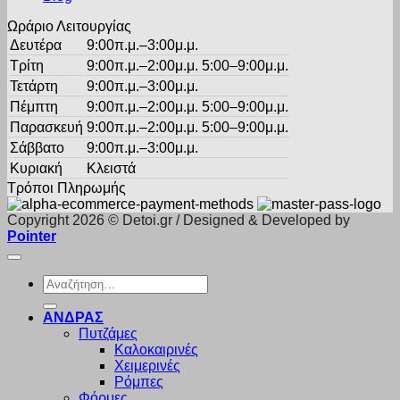
προϊόντος
Ωράριο Λειτουργίας
Δευτέρα
9:00π.μ.–3:00μ.μ.
Τρίτη
9:00π.μ.–2:00μ.μ. 5:00–9:00μ.μ.
Τετάρτη
9:00π.μ.–3:00μ.μ.
Πέμπτη
9:00π.μ.–2:00μ.μ. 5:00–9:00μ.μ.
Παρασκευή
9:00π.μ.–2:00μ.μ. 5:00–9:00μ.μ.
Σάββατο
9:00π.μ.–3:00μ.μ.
Κυριακή
Κλειστά
Τρόποι Πληρωμής
Copyright 2026 © Detoi.gr / Designed & Developed by
Pointer
Αναζήτηση
για:
ΑΝΔΡΑΣ
Πυτζάμες
Καλοκαιρινές
Χειμερινές
Ρόμπες
Φόρμες