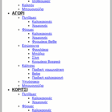
Ισοθερμικές
Καλσόν
Μπουρνούζια
ΑΓΟΡΙ
Πυτζάμες
Καλοκαιρινές
Χειμερινές
Φόρμες
Καλοκαιρινές
Χειμερινές
Φορμάκια BeBe
Εσώρουχα
Φανελάκια
Μπόξερ
Σλιπ
Κορμάκια Βρεφικά
Κάλτσες
Παιδική χειμωνιάτικη
Bebe
Παιδική καλοκαιρινή
Υπνόσακοι
Μπουρνούζια
ΚΟΡΙΤΣΙ
Πυτζάμες
Καλοκαιρινές
Χειμερινές
Φόρμες
Καλοκαρινές