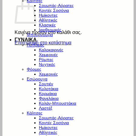
Κάλτσες
Σουμπάς-Αόρατες
Κοντές Σοσόνια
Ημίκοντες
Αθλητικές
Κλασικές
Ισοθερμικές
Κανένα προϊόν στο καλάθι σας.
Μπουρνούζια
ΓΥΝΑΙΚΑ
Επιστροφή στο κατάστημα
Πυτζάμες
Καλοκαιρινές
Χειμερινές
Ρόμπες
Νυχτικές
Φόρμες
Χειμερινές
Εσώρουχα
Σουτιέν
Κυλοτάκια
Κορμάκια
Φανελάκια
Κολάν-Μπουστάκια
Λαστέξ
Κάλτσες
Σουμπάς-Αόρατες
Κοντές Σοσόνια
Ημίκοντες
Αθλητικές