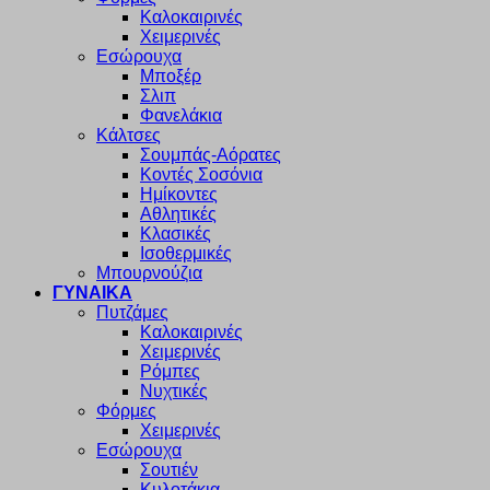
Καλοκαιρινές
Χειμερινές
Εσώρουχα
Μποξέρ
Σλιπ
Φανελάκια
Κάλτσες
Σουμπάς-Αόρατες
Κοντές Σοσόνια
Ημίκοντες
Αθλητικές
Κλασικές
Ισοθερμικές
Μπουρνούζια
ΓΥΝΑΙΚΑ
Πυτζάμες
Καλοκαιρινές
Χειμερινές
Ρόμπες
Νυχτικές
Φόρμες
Χειμερινές
Εσώρουχα
Σουτιέν
Κυλοτάκια