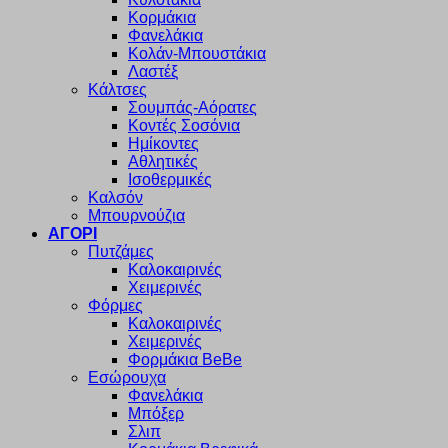
Κορμάκια
Φανελάκια
Κολάν-Μπουστάκια
Λαστέξ
Κάλτσες
Σουμπάς-Αόρατες
Κοντές Σοσόνια
Ημίκοντες
Αθλητικές
Ισοθερμικές
Καλσόν
Μπουρνούζια
ΑΓΟΡΙ
Πυτζάμες
Καλοκαιρινές
Χειμερινές
Φόρμες
Καλοκαιρινές
Χειμερινές
Φορμάκια BeBe
Εσώρουχα
Φανελάκια
Μπόξερ
Σλιπ