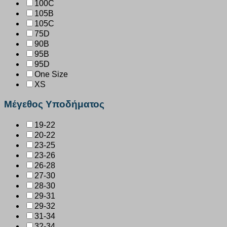
100C
105B
105C
75D
90B
95B
95D
One Size
XS
Μέγεθος Υποδήματος
19-22
20-22
23-25
23-26
26-28
27-30
28-30
29-31
29-32
31-34
32-34