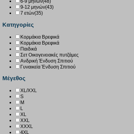
6-9 μηνών
(48)
9-12 μηνών
(43)
7 ετών
(35)
Κατηγορίες
Κορμάκια Βρεφικά
Κορμάκια Βρεφικά
Παιδικά
Σετ Οικογενειακές πυτζάμες
Ανδρική Ένδυση Σπιτιού
Γυναικεία Ένδυση Σπιτιού
Μέγεθος
XL/XXL
S
M
L
XL
XXL
XXXL
4XL