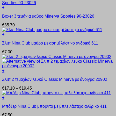
+
Αυτό
Boxer 3 τεμάχια μαύρο Minerva Sporties 90-23026
το
προϊόν
€
35.70
έχει
πολλαπλές
+
παραλλαγές.
Αυτό
Οι
Σλιπ Nina Club μαύρο με ασημί λάστιχο ανδρικό 611
το
επιλογές
προϊόν
μπορούν
€
7.00
έχει
να
πολλαπλές
επιλεγούν
παραλλαγές.
στη
Οι
σελίδα
+
επιλογές
του
Αυτό
μπορούν
προϊόντος
Σλιπ 2 τεμαχίων λευκά Classic Minerva με άνοιγμα 20902
το
να
προϊόν
επιλεγούν
Price
€
17.10
–
€
19.45
έχει
στη
range:
πολλαπλές
σελίδα
€17.10
+
παραλλαγές.
του
Αυτό
through
Οι
προϊόντος
Μπόξερ Nina Club μπορντό με μπλε λάστιχο ανδρικό 411
το
€19.45
επιλογές
προϊόν
μπορούν
€
7.50
έχει