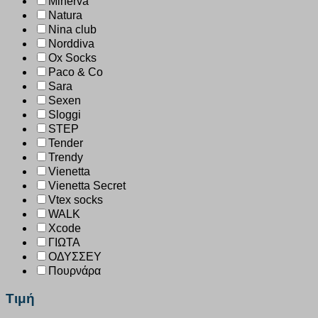
Minerva
Natura
Nina club
Norddiva
Ox Socks
Paco & Co
Sara
Sexen
Sloggi
STEP
Tender
Trendy
Vienetta
Vienetta Secret
Vtex socks
WALK
Xcode
ΓΙΩΤΑ
ΟΔΥΣΣΕΥ
Πουρνάρα
Τιμή