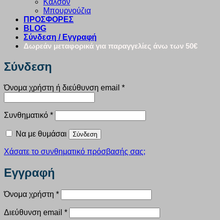
Καλσόν
Μπουρνούζια
ΠΡΟΣΦΟΡΕΣ
BLOG
Σύνδεση / Εγγραφή
Δωρεάν μεταφορικά για παραγγελίες άνω των 50€
Σύνδεση
Απαιτείται
Όνομα χρήστη ή διεύθυνση email
*
Απαιτείται
Συνθηματικό
*
Να με θυμάσαι
Σύνδεση
Χάσατε το συνθηματικό πρόσβασής σας;
Εγγραφή
Απαιτείται
Όνομα χρήστη
*
Απαιτείται
Διεύθυνση email
*