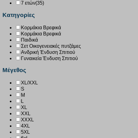
7 ετών
(35)
Κατηγορίες
Κορμάκια Βρεφικά
Κορμάκια Βρεφικά
Παιδικά
Σετ Οικογενειακές πυτζάμες
Ανδρική Ένδυση Σπιτιού
Γυναικεία Ένδυση Σπιτιού
Μέγεθος
XL/XXL
S
M
L
XL
XXL
XXXL
4XL
5XL