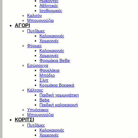
Ημίκοντες
Αθλητικές
Ισοθερμικές
Καλσόν
Μπουρνούζια
ΑΓΟΡΙ
Πυτζάμες
Καλοκαιρινές
Χειμερινές
Φόρμες
Καλοκαιρινές
Χειμερινές
Φορμάκια BeBe
Εσώρουχα
Φανελάκια
Μπόξερ
Σλιπ
Κορμάκια Βρεφικά
Κάλτσες
Παιδική χειμωνιάτικη
Bebe
Παιδική καλοκαιρινή
Υπνόσακοι
Μπουρνούζια
ΚΟΡΙΤΣΙ
Πυτζάμες
Καλοκαιρινές
Χειμερινές