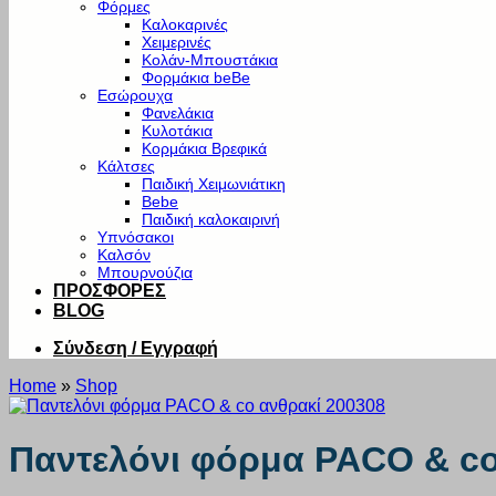
Φόρμες
Καλοκαρινές
Χειμερινές
Κολάν-Μπουστάκια
Φορμάκια beBe
Εσώρουχα
Φανελάκια
Κυλοτάκια
Κορμάκια Βρεφικά
Κάλτσες
Παιδική Χειμωνιάτικη
Bebe
Παιδική καλοκαιρινή
Υπνόσακοι
Καλσόν
Μπουρνούζια
ΠΡΟΣΦΟΡΕΣ
BLOG
Σύνδεση / Εγγραφή
Home
»
Shop
Παντελόνι φόρμα PACO & co