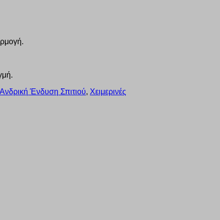
αρμογή.
γμή.
Ανδρική Ένδυση Σπιτιού
,
Χειμερινές