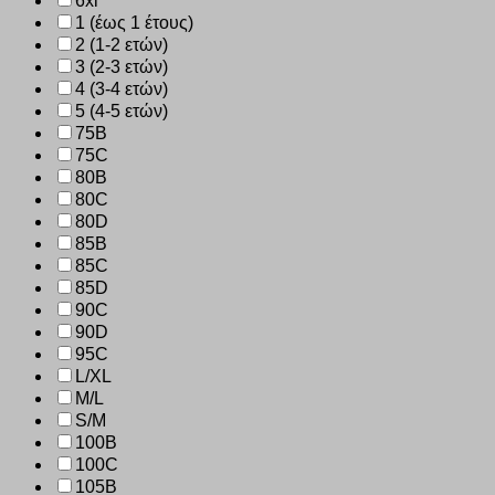
6xl
1 (έως 1 έτους)
2 (1-2 ετών)
3 (2-3 ετών)
4 (3-4 ετών)
5 (4-5 ετών)
75B
75C
80B
80C
80D
85B
85C
85D
90C
90D
95C
L/XL
M/L
S/M
100B
100C
105B