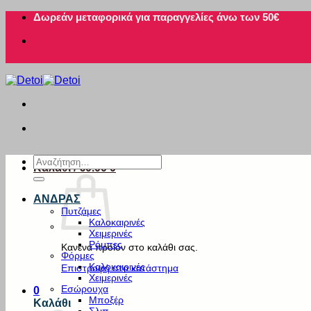
Μετάβαση
Δωρεάν μεταφορικά για παραγγελίες άνω των 50€
στο
περιεχόμενο
Αναζήτηση
Καλάθι /
€
0.00
0
για:
ΑΝΔΡΑΣ
Πυτζάμες
Καλοκαιρινές
Χειμερινές
Ρόμπες
Κανένα προϊόν στο καλάθι σας.
Φόρμες
Καλοκαιρινές
Επιστροφή στο κατάστημα
Χειμερινές
Εσώρουχα
0
Μποξέρ
Καλάθι