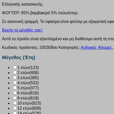
Ελληνικής κατασκευής.
ΦΟΥΤΕΡ: 95% βαμβακερό 5% πολυέστερ.
Σε κανονική γραμμή. Το ύφασμα είναι φούτερ με εξαιρετική εφ
Βρείτε το μέγεθός σας!
Αυτό το προϊόν είναι εξαντλημένο και μη διαθέσιμο αυτή τη στι
Κωδικός προϊόντος:
200308αν
Κατηγορίες:
Ανδρικές Φόρμες
,
Μέγεθος (Έτη)
1 ετών
(123)
2 ετών
(406)
3 ετών
(385)
4 ετών
(532)
5 ετών
(377)
6 ετών
(616)
8 ετών
(619)
10 ετών
(623)
12 ετών
(609)
14 ετών
(576)