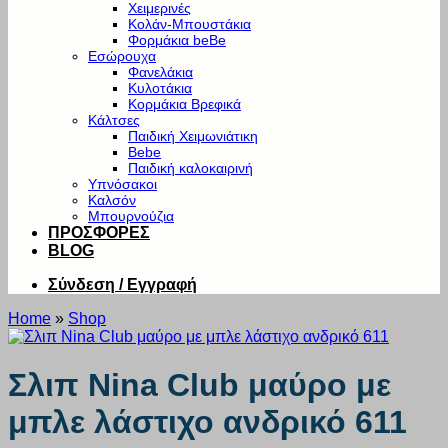
Χειμερινές
Κολάν-Μπουστάκια
Φορμάκια beBe
Εσώρουχα
Φανελάκια
Κυλοτάκια
Κορμάκια Βρεφικά
Κάλτσες
Παιδική Χειμωνιάτικη
Bebe
Παιδική καλοκαιρινή
Υπνόσακοι
Καλσόν
Μπουρνούζια
ΠΡΟΣΦΟΡΕΣ
BLOG
Σύνδεση / Εγγραφή
Home
»
Shop
Σλιπ Nina Club μαύρο με
μπλε λάστιχο ανδρικό 611