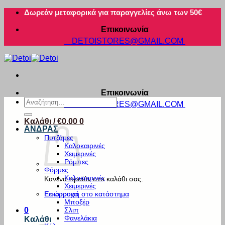
Μετάβαση
Δωρεάν μεταφορικά για παραγγελίες άνω των 50€
στο
Επικοινωνία
περιεχόμενο
DETOISTORES@GMAIL.COM
Επικοινωνία
Αναζήτηση
DETOISTORES@GMAIL.COM
για:
Καλάθι /
€
0.00
0
ΑΝΔΡΑΣ
Πυτζάμες
Καλοκαιρινές
Χειμερινές
Ρόμπες
Φόρμες
Καλοκαιρινές
Κανένα προϊόν στο καλάθι σας.
Χειμερινές
Εσώρουχα
Επιστροφή στο κατάστημα
Μποξέρ
Σλιπ
0
Φανελάκια
Καλάθι