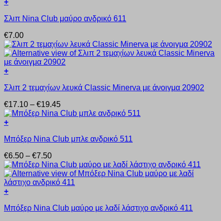
+
παραλλαγές.
στη
Αυτό
Οι
σελίδα
Σλιπ Nina Club μαύρο ανδρικό 611
το
επιλογές
του
προϊόν
μπορούν
προϊόντος
€
7.00
έχει
να
πολλαπλές
επιλεγούν
παραλλαγές.
στη
Οι
σελίδα
+
επιλογές
του
Αυτό
μπορούν
προϊόντος
Σλιπ 2 τεμαχίων λευκά Classic Minerva με άνοιγμα 20902
το
να
προϊόν
επιλεγούν
Price
€
17.10
–
€
19.45
έχει
στη
range:
πολλαπλές
σελίδα
€17.10
+
παραλλαγές.
του
Αυτό
through
Οι
προϊόντος
Μπόξερ Nina Club μπλε ανδρικό 511
το
€19.45
επιλογές
προϊόν
μπορούν
Price
€
6.50
–
€
7.50
έχει
να
range:
πολλαπλές
επιλεγούν
€6.50
παραλλαγές.
στη
through
Οι
σελίδα
€7.50
+
επιλογές
του
Αυτό
μπορούν
προϊόντος
Μπόξερ Nina Club μαύρο με λαδί λάστιχο ανδρικό 411
το
να
προϊόν
επιλεγούν