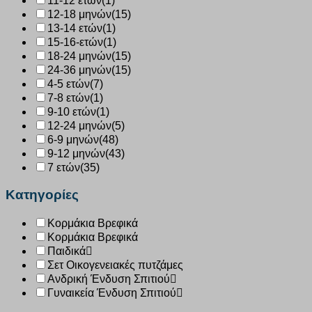
11-12 ετών
(1)
12-18 μηνών
(15)
13-14 ετών
(1)
15-16-ετών
(1)
18-24 μηνών
(15)
24-36 μηνών
(15)
4-5 ετών
(7)
7-8 ετών
(1)
9-10 ετών
(1)
12-24 μηνών
(5)
6-9 μηνών
(48)
9-12 μηνών
(43)
7 ετών
(35)
Κατηγορίες
Κορμάκια Βρεφικά
Κορμάκια Βρεφικά
Παιδικά
Σετ Οικογενειακές πυτζάμες
Ανδρική Ένδυση Σπιτιού
Γυναικεία Ένδυση Σπιτιού