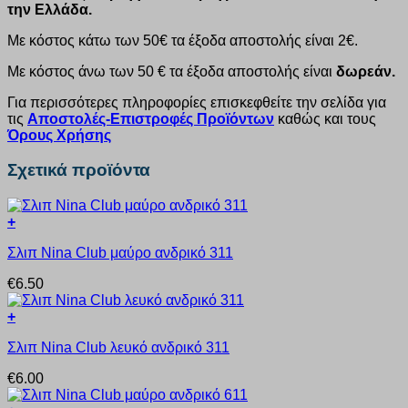
την Ελλάδα.
Με κόστος κάτω των 50€ τα έξοδα αποστολής είναι 2€.
Με κόστος άνω των 50 € τα έξοδα αποστολής είναι
δωρεάν.
Για περισσότερες πληροφορίες επισκεφθείτε την σελίδα για
τις
Αποστολές-Επιστροφές Προϊόντων
καθώς και τους
Όρους Χρήσης
Σχετικά προϊόντα
+
Αυτό
Σλιπ Nina Club μαύρο ανδρικό 311
το
προϊόν
€
6.50
έχει
πολλαπλές
+
παραλλαγές.
Αυτό
Οι
Σλιπ Nina Club λευκό ανδρικό 311
το
επιλογές
προϊόν
μπορούν
€
6.00
έχει
να
πολλαπλές
επιλεγούν