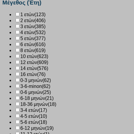
Μέγεθος (Έτη)
λάστιχο
ανδρικό
1 ετών
(123)
611
2 ετών
(406)
ποσότητα
3 ετών
(385)
4 ετών
(532)
5 ετών
(377)
6 ετών
(616)
8 ετών
(619)
10 ετών
(623)
12 ετών
(609)
14 ετών
(576)
16 ετών
(76)
0-3 μηνών
(62)
3-6-minon
(62)
0-6 μηνών
(25)
6-18 μηνών
(21)
18-36 μηνών
(18)
3-4 ετών
(17)
4-5 ετών
(10)
5-6 ετών
(18)
6-12 μηνών
(19)