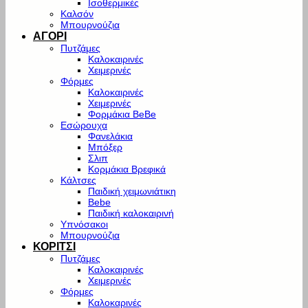
Ισοθερμικές
Καλσόν
Μπουρνούζια
ΑΓΟΡΙ
Πυτζάμες
Καλοκαιρινές
Χειμερινές
Φόρμες
Καλοκαιρινές
Χειμερινές
Φορμάκια BeBe
Εσώρουχα
Φανελάκια
Μπόξερ
Σλιπ
Κορμάκια Βρεφικά
Κάλτσες
Παιδική χειμωνιάτικη
Bebe
Παιδική καλοκαιρινή
Υπνόσακοι
Μπουρνούζια
ΚΟΡΙΤΣΙ
Πυτζάμες
Καλοκαιρινές
Χειμερινές
Φόρμες
Καλοκαρινές