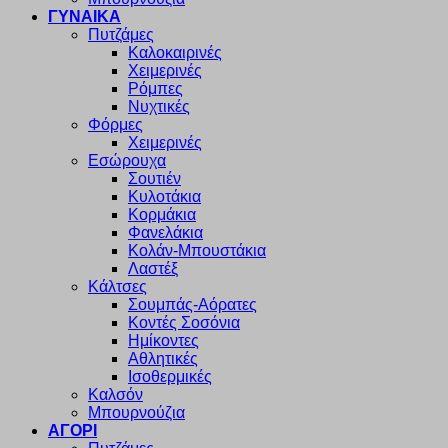
ΓΥΝΑΙΚΑ
Πυτζάμες
Καλοκαιρινές
Χειμερινές
Ρόμπες
Νυχτικές
Φόρμες
Χειμερινές
Εσώρουχα
Σουτιέν
Κυλοτάκια
Κορμάκια
Φανελάκια
Κολάν-Μπουστάκια
Λαστέξ
Κάλτσες
Σουμπάς-Αόρατες
Κοντές Σοσόνια
Ημίκοντες
Αθλητικές
Ισοθερμικές
Καλσόν
Μπουρνούζια
ΑΓΟΡΙ