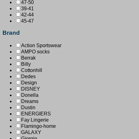
47-50
39-41
42-44
45-47
Brand
Action Sportswear
AMPO socks
Berrak
Billy
Cottonhill
Dedes
Design
DISNEY
Donella
Dreams
Dustin
ENERGIERS
Fay Lingerie
Flamingo-home
GALAXY
Giorgio