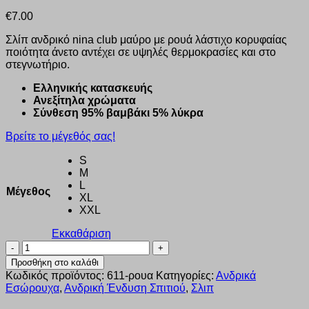
€
7.00
Σλίπ ανδρικό nina club μαύρο με ρουά λάστιχο κορυφαίας
ποιότητα άνετο αντέχει σε υψηλές θερμοκρασίες και στο
στεγνωτήριο.
Ελληνικής κατασκευής
Ανεξίτηλα χρώματα
Σύνθεση 95% βαμβάκι 5% λύκρα
Βρείτε το μέγεθός σας!
S
M
L
Μέγεθος
XL
XXL
Εκκαθάριση
Σλιπ
Nina
Προσθήκη στο καλάθι
Club
Κωδικός προϊόντος:
611-ρουα
Κατηγορίες:
Ανδρικά
μαύρο
Εσώρουχα
,
Ανδρική Ένδυση Σπιτιού
,
Σλιπ
με
μπλε