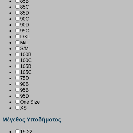
85B
85C
85D
90C
90D
95C
L/XL
M/L
S/M
100B
100C
105B
105C
75D
90B
95B
95D
One Size
XS
Μέγεθος Υποδήματος
19-22