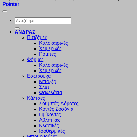
Pointer
Αναζήτηση
για:
ΑΝΔΡΑΣ
Πυτζάμες
Καλοκαιρινές
Χειμερινές
Ρόμπες
Φόρμες
Καλοκαιρινές
Χειμερινές
Εσώρουχα
Μποξέρ
Σλιπ
Φανελάκια
Κάλτσες
Σουμπάς-Αόρατες
Κοντές Σοσόνια
Ημίκοντες
Αθλητικές
Κλασικές
Ισοθερμικές
Μπουρνούζια