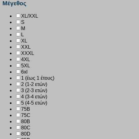
Μέγεθος
XL/XXL
S
M
L
XL
XXL
XXXL
4XL
5XL
6xl
1 (έως 1 έτους)
2 (1-2 ετών)
3 (2-3 ετών)
4 (3-4 ετών)
5 (4-5 ετών)
75B
75C
80B
80C
80D