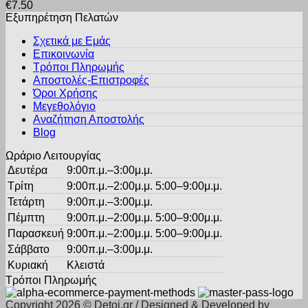
€
7.50
έχει
στη
Εξυπηρέτηση Πελατών
πολλαπλές
σελίδα
παραλλαγές.
του
Σχετικά με Εμάς
Οι
προϊόντος
Επικοινωνία
επιλογές
Τρόποι Πληρωμής
μπορούν
Αποστολές-Επιστροφές
να
Όροι Χρήσης
επιλεγούν
στη
Μεγεθολόγιο
σελίδα
Αναζήτηση Αποστολής
του
Blog
προϊόντος
Ωράριο Λειτουργίας
Δευτέρα
9:00π.μ.–3:00μ.μ.
Τρίτη
9:00π.μ.–2:00μ.μ. 5:00–9:00μ.μ.
Τετάρτη
9:00π.μ.–3:00μ.μ.
Πέμπτη
9:00π.μ.–2:00μ.μ. 5:00–9:00μ.μ.
Παρασκευή
9:00π.μ.–2:00μ.μ. 5:00–9:00μ.μ.
Σάββατο
9:00π.μ.–3:00μ.μ.
Κυριακή
Κλειστά
Τρόποι Πληρωμής
Copyright 2026 © Detoi.gr / Designed & Developed by