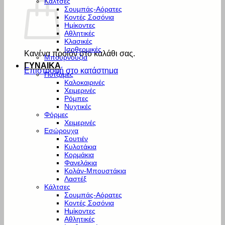
Κάλτσες
Σουμπάς-Αόρατες
Κοντές Σοσόνια
Ημίκοντες
Αθλητικές
Κλασικές
Ισοθερμικές
Κανένα προϊόν στο καλάθι σας.
Μπουρνούζια
ΓΥΝΑΙΚΑ
Επιστροφή στο κατάστημα
Πυτζάμες
Καλοκαιρινές
Χειμερινές
Ρόμπες
Νυχτικές
Φόρμες
Χειμερινές
Εσώρουχα
Σουτιέν
Κυλοτάκια
Κορμάκια
Φανελάκια
Κολάν-Μπουστάκια
Λαστέξ
Κάλτσες
Σουμπάς-Αόρατες
Κοντές Σοσόνια
Ημίκοντες
Αθλητικές