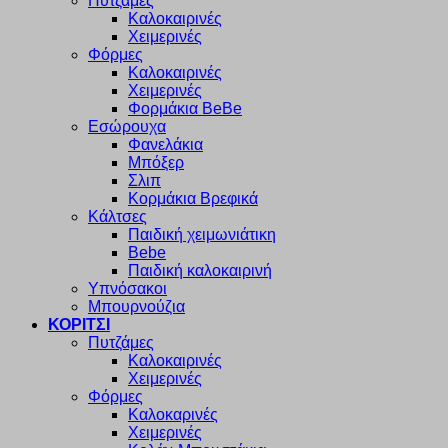
Πυτζάμες
Καλοκαιρινές
Χειμερινές
Φόρμες
Καλοκαιρινές
Χειμερινές
Φορμάκια BeBe
Εσώρουχα
Φανελάκια
Μπόξερ
Σλιπ
Κορμάκια Βρεφικά
Κάλτσες
Παιδική χειμωνιάτικη
Bebe
Παιδική καλοκαιρινή
Υπνόσακοι
Μπουρνούζια
ΚΟΡΙΤΣΙ
Πυτζάμες
Καλοκαιρινές
Χειμερινές
Φόρμες
Καλοκαρινές
Χειμερινές