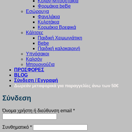
Κολάν-Μπουστάκια
Φορμάκια beBe
Εσώρουχα
Φανελάκια
Κυλοτάκια
Κορμάκια Βρεφικά
Κάλτσες
Παιδική Χειμωνιάτικη
Bebe
Παιδική καλοκαιρινή
Υπνόσακοι
Καλσόν
Μπουρνούζια
ΠΡΟΣΦΟΡΕΣ
BLOG
Σύνδεση / Εγγραφή
Δωρεάν μεταφορικά για παραγγελίες άνω των 50€
Σύνδεση
Απαιτείται
Όνομα χρήστη ή διεύθυνση email
*
Απαιτείται
Συνθηματικό
*