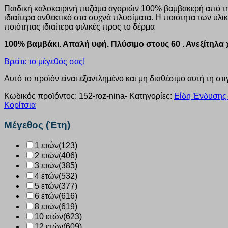
Παιδική καλοκαιρινή πυζάμα αγοριών 100% βαμβακερή από τη
ιδιαίτερα ανθεκτικό στα συχνά πλυσίματα. Η ποιότητα των υ
ποιότητας ιδιαίτερα φιλικές προς το δέρμα
100% βαμβάκι. Απαλή υφή. Πλύσιμο στους 60 . Ανεξίτηλ
Βρείτε το μέγεθός σας!
Αυτό το προϊόν είναι εξαντλημένο και μη διαθέσιμο αυτή τη στι
Κωδικός προϊόντος:
152-roz-nina-
Κατηγορίες:
Είδη Ένδυσης 
Κορίτσια
Μέγεθος (Έτη)
1 ετών
(123)
2 ετών
(406)
3 ετών
(385)
4 ετών
(532)
5 ετών
(377)
6 ετών
(616)
8 ετών
(619)
10 ετών
(623)
12 ετών
(609)