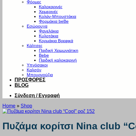
Φόρμες
Καλοκαρινές
Χειμερινές
Κολάν-Μπουστάκια
Φορμάκια beBe
Εσώρουχα
Φανελάκια
Κυλοτάκια
Κορμάκια Βρεφικά
Κάλτσες
Παιδική Χειμωνιάτικη
Bebe
Παιδική καλοκαιρινή
Υπνόσακοι
Καλσόν
Μπουρνούζια
ΠΡΟΣΦΟΡΕΣ
BLOG
Σύνδεση / Εγγραφή
Home
»
Shop
Πυζάμα κορίτσι Nina club “C