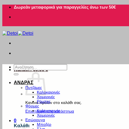
Μετάβαση
Δωρεάν μεταφορικά για παραγγελίες άνω των 50€
στο
περιεχόμενο
Αναζήτηση
Καλάθι /
€
0.00
0
για:
ΑΝΔΡΑΣ
Πυτζάμες
Καλοκαιρινές
Χειμερινές
Ρόμπες
Κανένα προϊόν στο καλάθι σας.
Φόρμες
Καλοκαιρινές
Επιστροφή στο κατάστημα
Χειμερινές
Εσώρουχα
0
Μποξέρ
Καλάθι