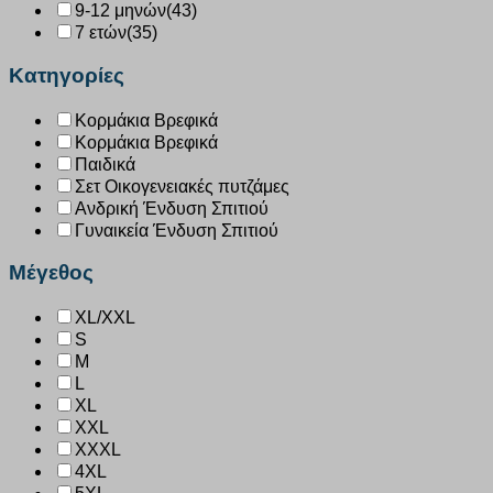
9-12 μηνών
(43)
7 ετών
(35)
Κατηγορίες
Κορμάκια Βρεφικά
Κορμάκια Βρεφικά
Παιδικά
Σετ Οικογενειακές πυτζάμες
Ανδρική Ένδυση Σπιτιού
Γυναικεία Ένδυση Σπιτιού
Μέγεθος
XL/XXL
S
M
L
XL
XXL
XXXL
4XL