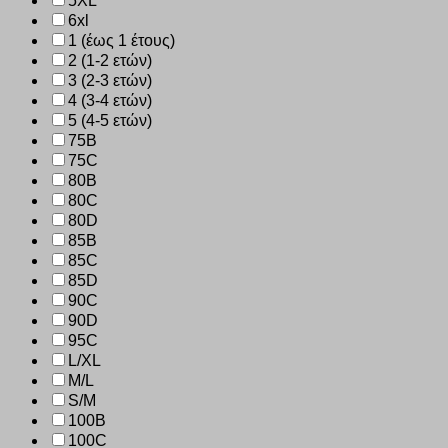
5XL
6xl
1 (έως 1 έτους)
2 (1-2 ετών)
3 (2-3 ετών)
4 (3-4 ετών)
5 (4-5 ετών)
75B
75C
80B
80C
80D
85B
85C
85D
90C
90D
95C
L/XL
M/L
S/M
100B
100C