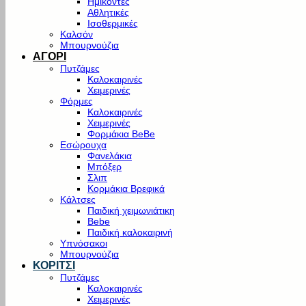
Ημίκοντες
Αθλητικές
Ισοθερμικές
Καλσόν
Μπουρνούζια
ΑΓΟΡΙ
Πυτζάμες
Καλοκαιρινές
Χειμερινές
Φόρμες
Καλοκαιρινές
Χειμερινές
Φορμάκια BeBe
Εσώρουχα
Φανελάκια
Μπόξερ
Σλιπ
Κορμάκια Βρεφικά
Κάλτσες
Παιδική χειμωνιάτικη
Bebe
Παιδική καλοκαιρινή
Υπνόσακοι
Μπουρνούζια
ΚΟΡΙΤΣΙ
Πυτζάμες
Καλοκαιρινές
Χειμερινές