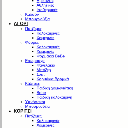
Ημίκοντες
Αθλητικές
Ισοθερμικές
Καλσόν
Μπουρνούζια
ΑΓΟΡΙ
Πυτζάμες
Καλοκαιρινές
Χειμερινές
Φόρμες
Καλοκαιρινές
Χειμερινές
Φορμάκια BeBe
Εσώρουχα
Φανελάκια
Μπόξερ
Σλιπ
Κορμάκια Βρεφικά
Κάλτσες
Παιδική χειμωνιάτικη
Bebe
Παιδική καλοκαιρινή
Υπνόσακοι
Μπουρνούζια
ΚΟΡΙΤΣΙ
Πυτζάμες
Καλοκαιρινές
Χειμερινές