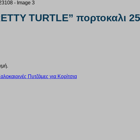
RETTY TURTLE” πορτοκαλι 2
γμή.
αλοκαιρινές Πυτζάμες για Κορίτσια