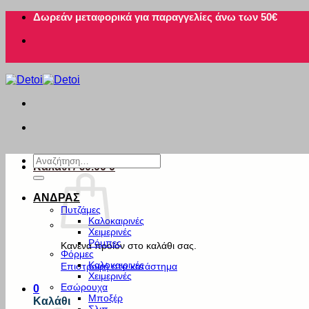
Μετάβαση
Δωρεάν μεταφορικά για παραγγελίες άνω των 50€
στο
περιεχόμενο
Αναζήτηση
Καλάθι /
€
0.00
0
για:
ΑΝΔΡΑΣ
Πυτζάμες
Καλοκαιρινές
Χειμερινές
Ρόμπες
Κανένα προϊόν στο καλάθι σας.
Φόρμες
Καλοκαιρινές
Επιστροφή στο κατάστημα
Χειμερινές
Εσώρουχα
0
Μποξέρ
Καλάθι