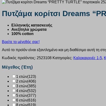
Πυτζάμα κορίτσι Dreams “P
Ελληνικής κατασκευής
Ανεξίτηλα χρώματα
100% cotton
Βρείτε το μέγεθός σας!
Αυτό το προϊόν είναι εξαντλημένο και μη διαθέσιμο αυτή τη στι
Κωδικός προϊόντος:
2523108
Κατηγορίες:
Καλοκαιρινές 1-5
,
Κ
Μέγεθος (Έτη)
1 ετών
(123)
2 ετών
(406)
3 ετών
(385)
4 ετών
(532)
5 ετών
(377)
6 ετών
(616)
8 ετών
(619)