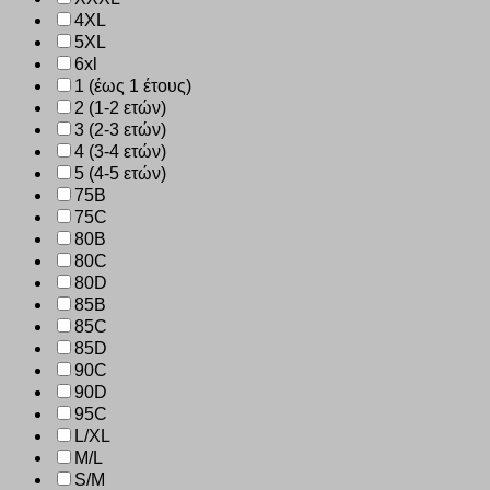
4XL
5XL
6xl
1 (έως 1 έτους)
2 (1-2 ετών)
3 (2-3 ετών)
4 (3-4 ετών)
5 (4-5 ετών)
75B
75C
80B
80C
80D
85B
85C
85D
90C
90D
95C
L/XL
M/L
S/M