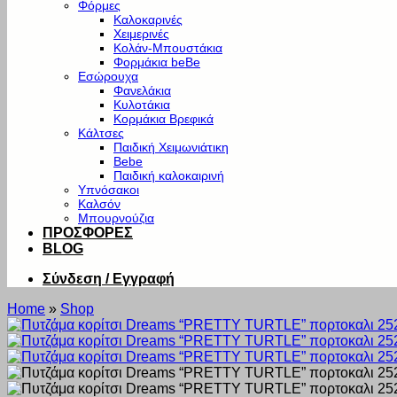
Φόρμες
Καλοκαρινές
Χειμερινές
Κολάν-Μπουστάκια
Φορμάκια beBe
Εσώρουχα
Φανελάκια
Κυλοτάκια
Κορμάκια Βρεφικά
Κάλτσες
Παιδική Χειμωνιάτικη
Bebe
Παιδική καλοκαιρινή
Υπνόσακοι
Καλσόν
Μπουρνούζια
ΠΡΟΣΦΟΡΕΣ
BLOG
Σύνδεση / Εγγραφή
Home
»
Shop