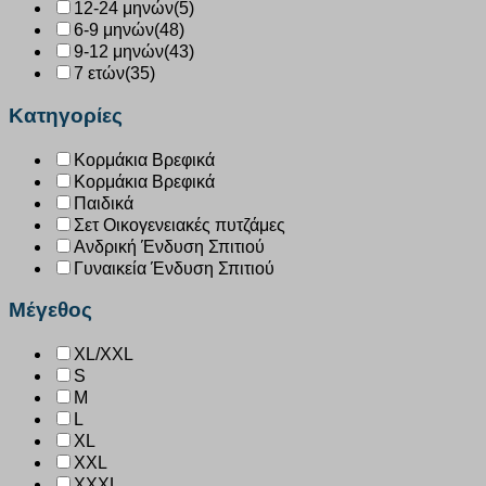
12-24 μηνών
(5)
6-9 μηνών
(48)
9-12 μηνών
(43)
7 ετών
(35)
Κατηγορίες
Κορμάκια Βρεφικά
Κορμάκια Βρεφικά
Παιδικά
Σετ Οικογενειακές πυτζάμες
Ανδρική Ένδυση Σπιτιού
Γυναικεία Ένδυση Σπιτιού
Μέγεθος
XL/XXL
S
M
L
XL
XXL
XXXL