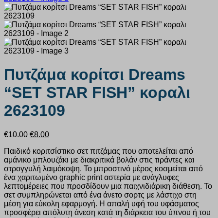
Πυτζάμα κορίτσι Dreams
“SET STAR FISH” κοραλι
2623109
Original
Η
€
10.00
€
8.00
price
τρέχουσα
Παιδικό κοριτσίστικο σετ πιτζάμας που αποτελείται από
was:
τιμή
αμάνικο μπλουζάκι με διακριτικά βολάν στις τιράντες και
€10.00.
είναι:
στρογγυλή λαιμόκοψη. Το μπροστινό μέρος κοσμείται από
€8.00.
ένα χαριτωμένο graphic print αστερία με ανάγλυφες
λεπτομέρειες που προσδίδουν μια παιχνιδιάρικη διάθεση. Το
σετ συμπληρώνεται από ένα άνετο σορτς με λάστιχο στη
μέση για εύκολη εφαρμογή. Η απαλή υφή του υφάσματος
προσφέρει απόλυτη άνεση κατά τη διάρκεια του ύπνου ή του