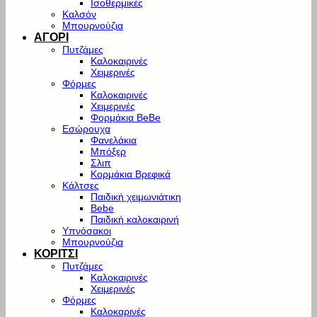
Ισοθερμικές
Καλσόν
Μπουρνούζια
ΑΓΟΡΙ
Πυτζάμες
Καλοκαιρινές
Χειμερινές
Φόρμες
Καλοκαιρινές
Χειμερινές
Φορμάκια BeBe
Εσώρουχα
Φανελάκια
Μπόξερ
Σλιπ
Κορμάκια Βρεφικά
Κάλτσες
Παιδική χειμωνιάτικη
Bebe
Παιδική καλοκαιρινή
Υπνόσακοι
Μπουρνούζια
ΚΟΡΙΤΣΙ
Πυτζάμες
Καλοκαιρινές
Χειμερινές
Φόρμες
Καλοκαρινές