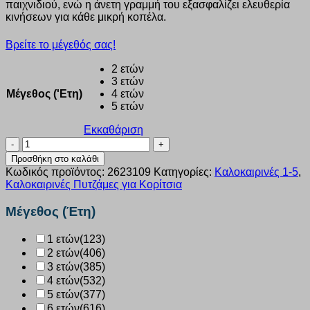
παιχνιδιού, ενώ η άνετη γραμμή του εξασφαλίζει ελευθερία
κινήσεων για κάθε μικρή κοπέλα.
Βρείτε το μέγεθός σας!
2 ετών
3 ετών
Μέγεθος ('Ετη)
4 ετών
5 ετών
Εκκαθάριση
Πυτζάμα
κορίτσι
Προσθήκη στο καλάθι
Dreams
Κωδικός προϊόντος:
2623109
Κατηγορίες:
Καλοκαιρινές 1-5
,
“SET
Καλοκαιρινές Πυτζάμες για Κορίτσια
STAR
FISH”
Μέγεθος (Έτη)
κοραλι
2623109
1 ετών
(123)
ποσότητα
2 ετών
(406)
3 ετών
(385)
4 ετών
(532)
5 ετών
(377)
6 ετών
(616)