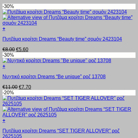
-30%
+
Αυτό
Πυτζάμα κορίτσι Dreams “Beauty time” σομόν 2423104
το
προϊόν
Original
Η
€
8.00
€
5.60
έχει
price
τρέχουσα
-30%
πολλαπλές
was:
τιμή
παραλλαγές.
€8.00.
είναι:
+
Οι
Αυτό
€5.60.
επιλογές
Νυχτικό κορίτσι Dreams “Be unique” ροζ 13708
το
μπορούν
προϊόν
να
Original
Η
€
11.00
€
7.70
έχει
επιλεγούν
price
τρέχουσα
-20%
πολλαπλές
στη
was:
τιμή
παραλλαγές.
σελίδα
€11.00.
είναι:
Οι
του
€7.70.
επιλογές
προϊόντος
μπορούν
+
να
Αυτό
επιλεγούν
Πυτζάμα κορίτσι Dreams “SET TIGER ALLOVER” ροζ
το
στη
2625105
προϊόν
σελίδα