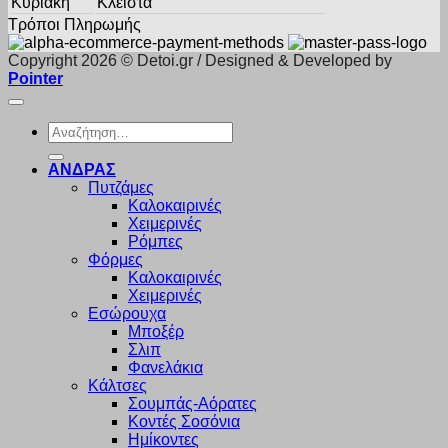
Κυριακή
Κλειστά
Τρόποι Πληρωμής
Copyright 2026 © Detoi.gr / Designed & Developed by
Pointer
Αναζήτηση
για:
ΑΝΔΡΑΣ
Πυτζάμες
Καλοκαιρινές
Χειμερινές
Ρόμπες
Φόρμες
Καλοκαιρινές
Χειμερινές
Εσώρουχα
Μποξέρ
Σλιπ
Φανελάκια
Κάλτσες
Σουμπάς-Αόρατες
Κοντές Σοσόνια
Ημίκοντες