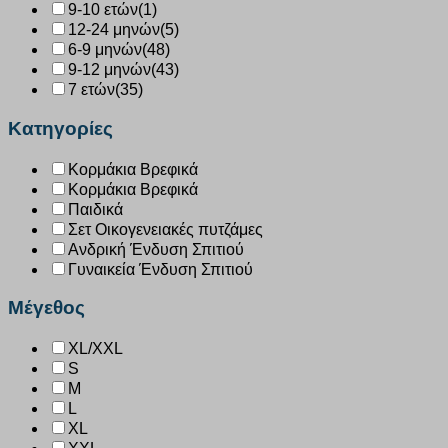
9-10 ετών
(1)
12-24 μηνών
(5)
6-9 μηνών
(48)
9-12 μηνών
(43)
7 ετών
(35)
Κατηγορίες
Κορμάκια Βρεφικά
Κορμάκια Βρεφικά
Παιδικά
Σετ Οικογενειακές πυτζάμες
Ανδρική Ένδυση Σπιτιού
Γυναικεία Ένδυση Σπιτιού
Μέγεθος
XL/XXL
S
M
L
XL