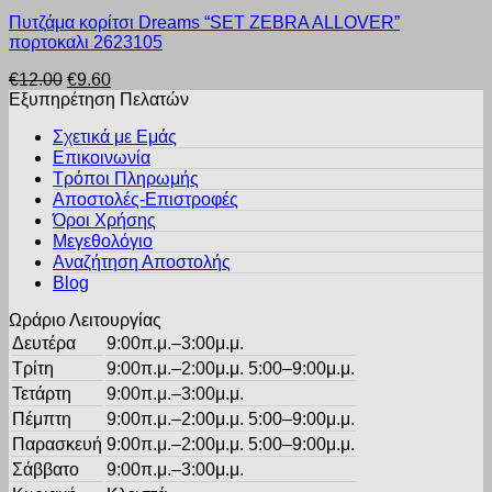
Αυτό
επιλεγούν
Πυτζάμα κορίτσι Dreams “SET ΖΕΒRA ALLOVER”
το
στη
πορτοκαλι 2623105
προϊόν
σελίδα
έχει
του
Original
Η
€
12.00
€
9.60
πολλαπλές
προϊόντος
price
τρέχουσα
Εξυπηρέτηση Πελατών
παραλλαγές.
was:
τιμή
Οι
Σχετικά με Εμάς
€12.00.
είναι:
επιλογές
Επικοινωνία
€9.60.
μπορούν
Τρόποι Πληρωμής
να
Αποστολές-Επιστροφές
επιλεγούν
Όροι Χρήσης
στη
σελίδα
Μεγεθολόγιο
του
Αναζήτηση Αποστολής
προϊόντος
Blog
Ωράριο Λειτουργίας
Δευτέρα
9:00π.μ.–3:00μ.μ.
Τρίτη
9:00π.μ.–2:00μ.μ. 5:00–9:00μ.μ.
Τετάρτη
9:00π.μ.–3:00μ.μ.
Πέμπτη
9:00π.μ.–2:00μ.μ. 5:00–9:00μ.μ.
Παρασκευή
9:00π.μ.–2:00μ.μ. 5:00–9:00μ.μ.
Σάββατο
9:00π.μ.–3:00μ.μ.