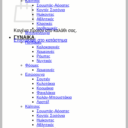
Κάλτσες
Σουμπάς-Αόρατες
Κοντές Σοσόνια
Ημίκοντες
Αθλητικές
Κλασικές
Ισοθερμικές
Κανένα προϊόν στο καλάθι σας.
Μπουρνούζια
ΓΥΝΑΙΚΑ
Επιστροφή στο κατάστημα
Πυτζάμες
Καλοκαιρινές
Χειμερινές
Ρόμπες
Νυχτικές
Φόρμες
Χειμερινές
Εσώρουχα
Σουτιέν
Κυλοτάκια
Κορμάκια
Φανελάκια
Κολάν-Μπουστάκια
Λαστέξ
Κάλτσες
Σουμπάς-Αόρατες
Κοντές Σοσόνια
Ημίκοντες
Αθλητικές