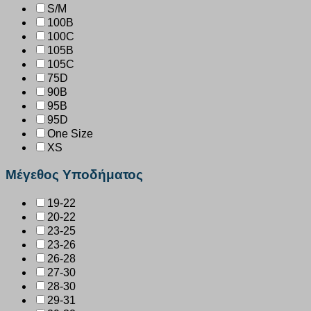
S/M
100B
100C
105B
105C
75D
90B
95B
95D
One Size
XS
Μέγεθος Υποδήματος
19-22
20-22
23-25
23-26
26-28
27-30
28-30
29-31