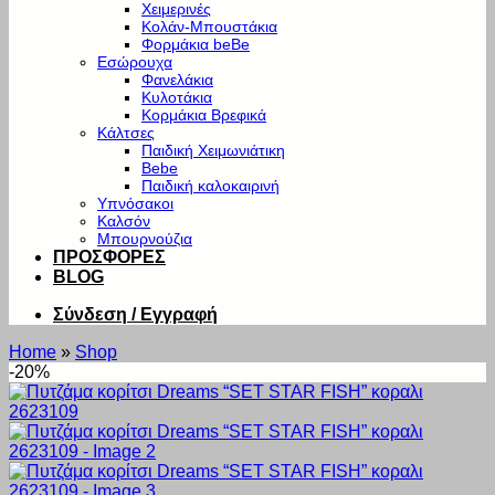
Χειμερινές
Κολάν-Μπουστάκια
Φορμάκια beBe
Εσώρουχα
Φανελάκια
Κυλοτάκια
Κορμάκια Βρεφικά
Κάλτσες
Παιδική Χειμωνιάτικη
Bebe
Παιδική καλοκαιρινή
Υπνόσακοι
Καλσόν
Μπουρνούζια
ΠΡΟΣΦΟΡΕΣ
BLOG
Σύνδεση / Εγγραφή
Home
»
Shop
-20%