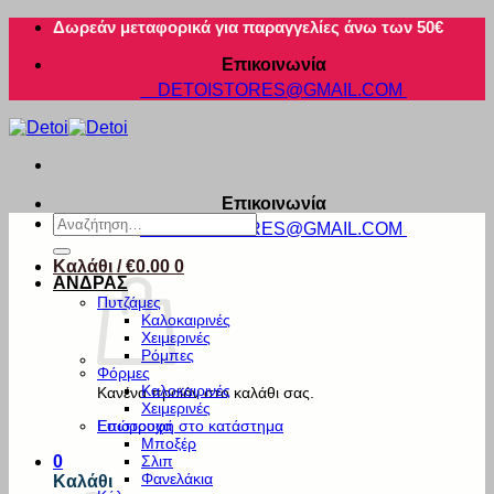
Μετάβαση
Δωρεάν μεταφορικά για παραγγελίες άνω των 50€
στο
Επικοινωνία
περιεχόμενο
DETOISTORES@GMAIL.COM
Επικοινωνία
Αναζήτηση
DETOISTORES@GMAIL.COM
για:
Καλάθι /
€
0.00
0
ΑΝΔΡΑΣ
Πυτζάμες
Καλοκαιρινές
Χειμερινές
Ρόμπες
Φόρμες
Καλοκαιρινές
Κανένα προϊόν στο καλάθι σας.
Χειμερινές
Εσώρουχα
Επιστροφή στο κατάστημα
Μποξέρ
Σλιπ
0
Φανελάκια
Καλάθι