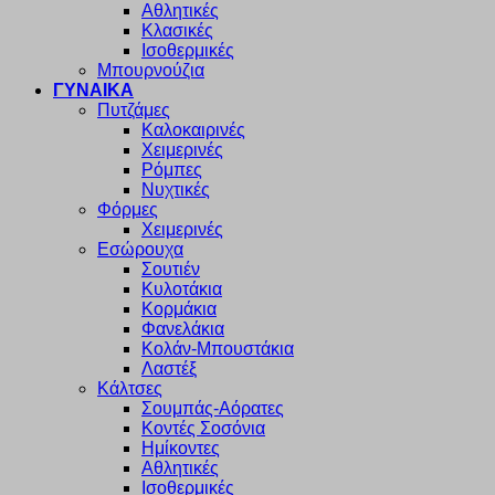
Αθλητικές
Κλασικές
Ισοθερμικές
Μπουρνούζια
ΓΥΝΑΙΚΑ
Πυτζάμες
Καλοκαιρινές
Χειμερινές
Ρόμπες
Νυχτικές
Φόρμες
Χειμερινές
Εσώρουχα
Σουτιέν
Κυλοτάκια
Κορμάκια
Φανελάκια
Κολάν-Μπουστάκια
Λαστέξ
Κάλτσες
Σουμπάς-Αόρατες
Κοντές Σοσόνια
Ημίκοντες
Αθλητικές
Ισοθερμικές