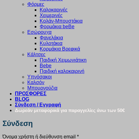
Φόρμες
Καλοκαρινές
Χειμερινές
Κολάν-Μπουστάκια
Φορμάκια beBe
Εσώρουχα
Φανελάκια
Κυλοτάκια
Κορμάκια Βρεφικά
Κάλτσες
Παιδική Χειμωνιάτικη
Bebe
Παιδική καλοκαιρινή
Υπνόσακοι
Καλσόν
Μπουρνούζια
ΠΡΟΣΦΟΡΕΣ
BLOG
Σύνδεση / Εγγραφή
Δωρεάν μεταφορικά για παραγγελίες άνω των 50€
Σύνδεση
Απαιτείται
Όνομα χρήστη ή διεύθυνση email
*