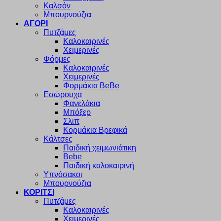
Καλσόν
Μπουρνούζια
ΑΓΟΡΙ
Πυτζάμες
Καλοκαιρινές
Χειμερινές
Φόρμες
Καλοκαιρινές
Χειμερινές
Φορμάκια BeBe
Εσώρουχα
Φανελάκια
Μπόξερ
Σλιπ
Κορμάκια Βρεφικά
Κάλτσες
Παιδική χειμωνιάτικη
Bebe
Παιδική καλοκαιρινή
Υπνόσακοι
Μπουρνούζια
ΚΟΡΙΤΣΙ
Πυτζάμες
Καλοκαιρινές
Χειμερινές