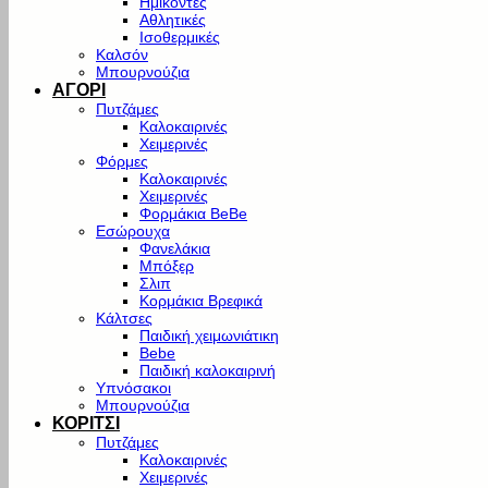
Ημίκοντες
Αθλητικές
Ισοθερμικές
Καλσόν
Μπουρνούζια
ΑΓΟΡΙ
Πυτζάμες
Καλοκαιρινές
Χειμερινές
Φόρμες
Καλοκαιρινές
Χειμερινές
Φορμάκια BeBe
Εσώρουχα
Φανελάκια
Μπόξερ
Σλιπ
Κορμάκια Βρεφικά
Κάλτσες
Παιδική χειμωνιάτικη
Bebe
Παιδική καλοκαιρινή
Υπνόσακοι
Μπουρνούζια
ΚΟΡΙΤΣΙ
Πυτζάμες
Καλοκαιρινές
Χειμερινές