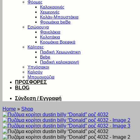
Φόρμες
Καλοκαρινές
Χειμερινές
Κολάν-Μπουστάκια
Φορμάκια beBe
Εσώρουχα
Φανελάκια
Κυλοτάκια
Κορμάκια Βρεφικά
Κάλτσες
Παιδική Χειμωνιάτικη
Bebe
Παιδική καλοκαιρινή
Υπνόσακοι
Καλσόν
Μπουρνούζια
ΠΡΟΣΦΟΡΕΣ
BLOG
Σύνδεση / Εγγραφή
Home
»
Shop