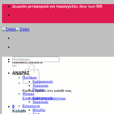
Μετάβαση
Δωρεάν μεταφορικά για παραγγελίες άνω των 50€
στο
περιεχόμενο
Αναζήτηση
Καλάθι /
€
0.00
0
για:
ΑΝΔΡΑΣ
Πυτζάμες
Καλοκαιρινές
Χειμερινές
Ρόμπες
Κανένα προϊόν στο καλάθι σας.
Φόρμες
Καλοκαιρινές
Επιστροφή στο κατάστημα
Χειμερινές
Εσώρουχα
0
Μποξέρ
Καλάθι