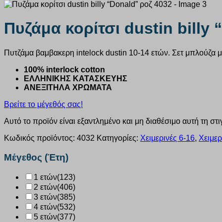
Πυζάμα κορίτσι dustin billy
Πυτζάμα βαμβακερη intelock dustin 10-14 ετών. Σετ μπλούζα 
100% interlock cotton
ΕΛΛΗΝΙΚΗΣ ΚΑΤΑΣΚΕΥΗΣ
ΑΝΕΞΙΤΗΛΑ ΧΡΩΜΑΤΑ
Βρείτε το μέγεθός σας!
Αυτό το προϊόν είναι εξαντλημένο και μη διαθέσιμο αυτή τη στι
Κωδικός προϊόντος:
4032
Κατηγορίες:
Χειμερινές 6-16
,
Χειμερ
Μέγεθος (Έτη)
1 ετών
(123)
2 ετών
(406)
3 ετών
(385)
4 ετών
(532)
5 ετών
(377)