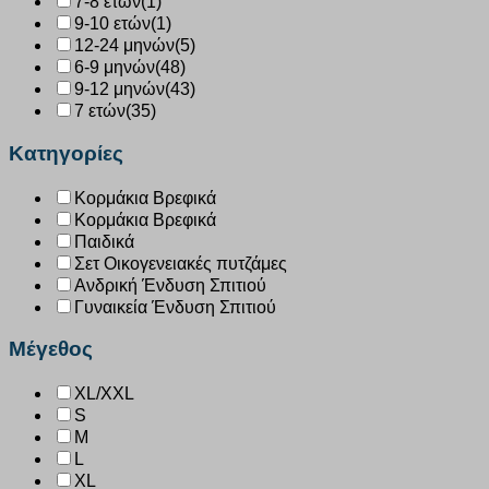
7-8 ετών
(1)
9-10 ετών
(1)
12-24 μηνών
(5)
6-9 μηνών
(48)
9-12 μηνών
(43)
7 ετών
(35)
Κατηγορίες
Κορμάκια Βρεφικά
Κορμάκια Βρεφικά
Παιδικά
Σετ Οικογενειακές πυτζάμες
Ανδρική Ένδυση Σπιτιού
Γυναικεία Ένδυση Σπιτιού
Μέγεθος
XL/XXL
S
M
L
XL