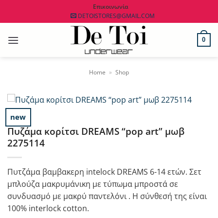
Μετάβαση
Επικοινωνία
DETOISTORES@GMAIL.COM
στο
περιεχόμενο
0
Home
»
Shop
new
Πυζάμα κορίτσι DREAMS “pop art” μωβ
2275114
Πυτζάμα βαμβακερη intelock DREAMS 6-14 ετών. Σετ
μπλούζα μακρυμάνικη με τύπωμα μπροστά σε
συνδυασμό με μακρύ παντελόνι . Η σύνθεσή της είναι
100% interlock cotton.