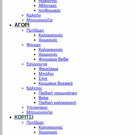
Ημίκοντες
Αθλητικές
Ισοθερμικές
Καλσόν
Μπουρνούζια
ΑΓΟΡΙ
Πυτζάμες
Καλοκαιρινές
Χειμερινές
Φόρμες
Καλοκαιρινές
Χειμερινές
Φορμάκια BeBe
Εσώρουχα
Φανελάκια
Μπόξερ
Σλιπ
Κορμάκια Βρεφικά
Κάλτσες
Παιδική χειμωνιάτικη
Bebe
Παιδική καλοκαιρινή
Υπνόσακοι
Μπουρνούζια
ΚΟΡΙΤΣΙ
Πυτζάμες
Καλοκαιρινές
Χειμερινές