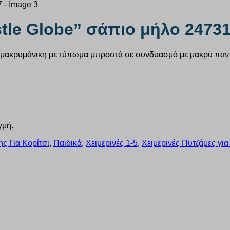
tle Globe” σάπιο μήλο 2473
ακρυμάνικη με τύπωμα μπροστά σε συνδυασμό με μακρύ παντελό
γμή.
ς Για Κορίτσι
,
Παιδικά
,
Χειμερινές 1-5
,
Χειμερινές Πυτζάμες για