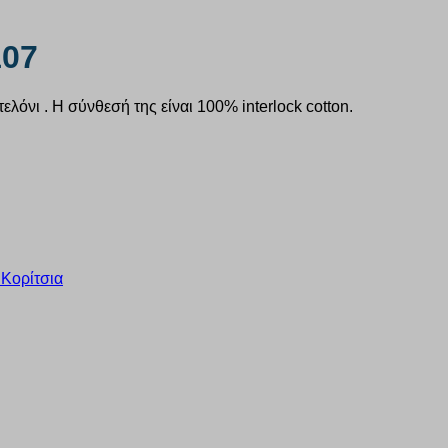
107
νι . Η σύνθεσή της είναι 100% interlock cotton.
 Κορίτσια