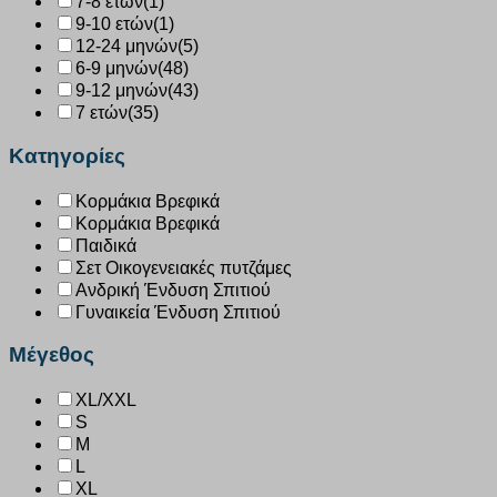
7-8 ετών
(1)
9-10 ετών
(1)
12-24 μηνών
(5)
6-9 μηνών
(48)
9-12 μηνών
(43)
7 ετών
(35)
Κατηγορίες
Κορμάκια Βρεφικά
Κορμάκια Βρεφικά
Παιδικά
Σετ Οικογενειακές πυτζάμες
Ανδρική Ένδυση Σπιτιού
Γυναικεία Ένδυση Σπιτιού
Μέγεθος
XL/XXL
S
M
L
XL