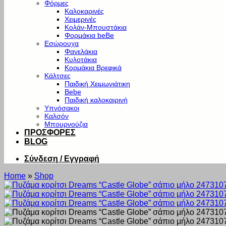
Φόρμες
Καλοκαρινές
Χειμερινές
Κολάν-Μπουστάκια
Φορμάκια beBe
Εσώρουχα
Φανελάκια
Κυλοτάκια
Κορμάκια Βρεφικά
Κάλτσες
Παιδική Χειμωνιάτικη
Bebe
Παιδική καλοκαιρινή
Υπνόσακοι
Καλσόν
Μπουρνούζια
ΠΡΟΣΦΟΡΕΣ
BLOG
Σύνδεση / Εγγραφή
Home
»
Shop