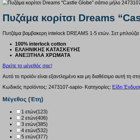
Πυζάμα κορίτσι Dreams “Cas
Πυτζάμα βαμβακερη intelock DREAMS 1-5 ετών. Σετ μπλούζα μ
100% interlock cotton
ΕΛΛΗΝΙΚΗΣ ΚΑΤΑΣΚΕΥΗΣ
ΑΝΕΞΙΤΗΛΑ ΧΡΩΜΑΤΑ
Βρείτε το μέγεθός σας!
Αυτό το προϊόν είναι εξαντλημένο και μη διαθέσιμο αυτή τη στι
Κωδικός προϊόντος:
2473107-sapio-
Κατηγορίες:
Είδη Ένδυση
Μέγεθος (Έτη)
1 ετών
(123)
2 ετών
(406)
3 ετών
(385)
4 ετών
(532)
5 ετών
(377)