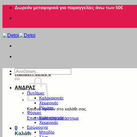
Μετάβαση
Δωρεάν μεταφορικά για παραγγελίες άνω των 50€
στο
περιεχόμενο
Αναζήτηση
Καλάθι /
€
0.00
0
για:
ΑΝΔΡΑΣ
Πυτζάμες
Καλοκαιρινές
Χειμερινές
Ρόμπες
Κανένα προϊόν στο καλάθι σας.
Φόρμες
Καλοκαιρινές
Επιστροφή στο κατάστημα
Χειμερινές
Εσώρουχα
0
Μποξέρ
Καλάθι