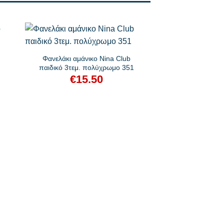
+
Φανελάκι αμάνικο Nina Club
παιδικό 3τεμ. πολύχρωμο 351
€
15.50
+
Κυλοτάκι Nina Clu