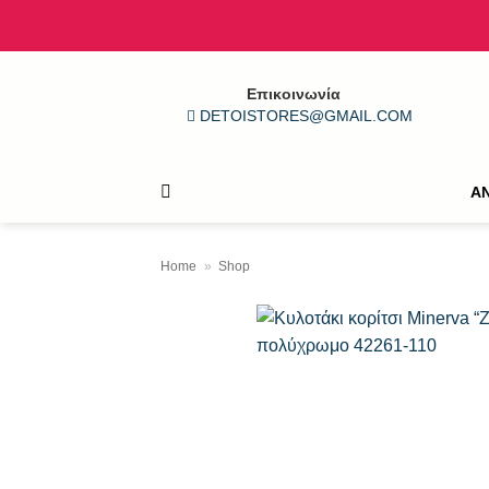
Μετάβαση
στο
περιεχόμενο
Επικοινωνία
DETOISTORES@GMAIL.COM
Α
Home
»
Shop