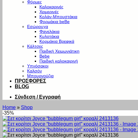
Φόρμες
Καλοκαρινές
Χειμερινές
Κολάν-Μπουστάκια
Φορμάκια beBe
Εσώρουχα
Φανελάκια
Κυλοτάκια
Κορμάκια Βρεφικά
Κάλτσες
Παιδική Χειμωνιάτικη
Bebe
Παιδική καλοκαιρινή
Υπνόσακοι
Καλσόν
Μπουρνούζια
ΠΡΟΣΦΟΡΕΣ
BLOG
Σύνδεση / Εγγραφή
Home
»
Shop
-35%