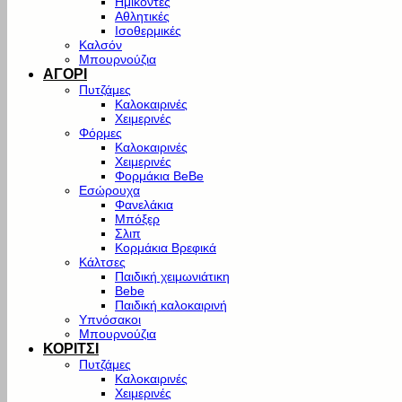
Ημίκοντες
Αθλητικές
Ισοθερμικές
Καλσόν
Μπουρνούζια
ΑΓΟΡΙ
Πυτζάμες
Καλοκαιρινές
Χειμερινές
Φόρμες
Καλοκαιρινές
Χειμερινές
Φορμάκια BeBe
Εσώρουχα
Φανελάκια
Μπόξερ
Σλιπ
Κορμάκια Βρεφικά
Κάλτσες
Παιδική χειμωνιάτικη
Bebe
Παιδική καλοκαιρινή
Υπνόσακοι
Μπουρνούζια
ΚΟΡΙΤΣΙ
Πυτζάμες
Καλοκαιρινές
Χειμερινές