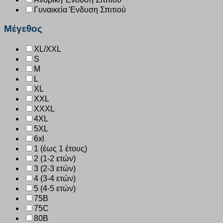
Γυναικεία Ένδυση Σπιτιού
Μέγεθος
XL/XXL
S
M
L
XL
XXL
XXXL
4XL
5XL
6xl
1 (έως 1 έτους)
2 (1-2 ετών)
3 (2-3 ετών)
4 (3-4 ετών)
5 (4-5 ετών)
75B
75C
80B