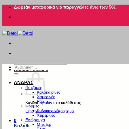
Μετάβαση
Δωρεάν μεταφορικά για παραγγελίες άνω των 50€
στο
περιεχόμενο
Αναζήτηση
Καλάθι /
€
0.00
0
για:
ΑΝΔΡΑΣ
Πυτζάμες
Καλοκαιρινές
Χειμερινές
Ρόμπες
Κανένα προϊόν στο καλάθι σας.
Φόρμες
Καλοκαιρινές
Επιστροφή στο κατάστημα
Χειμερινές
Εσώρουχα
0
Μποξέρ
Καλάθι