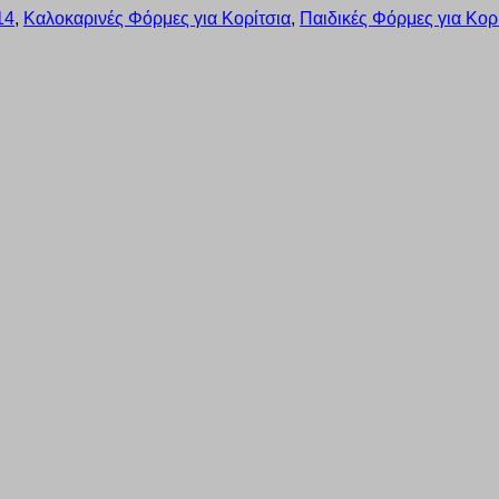
14
,
Καλοκαρινές Φόρμες για Κορίτσια
,
Παιδικές Φόρμες για Κορ