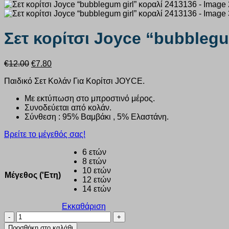
Σετ κορίτσι Joyce “bubblegu
Original
Η
€
12.00
€
7.80
price
τρέχουσα
Παιδικό Σετ Κολάν Για Κορίτσι JOYCE.
was:
τιμή
€12.00.
είναι:
Με εκτύπωση στο μπροστινό μέρος.
€7.80.
Συνοδεύεται από κολάν.
Σύνθεση : 95% Βαμβάκι , 5% Ελαστάνη.
Βρείτε το μέγεθός σας!
6 ετών
8 ετών
10 ετών
Μέγεθος ('Ετη)
12 ετών
14 ετών
Εκκαθάριση
Σετ
κορίτσι
Προσθήκη στο καλάθι