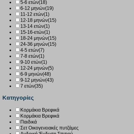
5-6 ετών
(18)
6-12 μηνών
(19)
11-12 ετών
(1)
12-18 μηνών
(15)
13-14 ετών
(1)
15-16-ετών
(1)
18-24 μηνών
(15)
24-36 μηνών
(15)
4-5 ετών
(7)
7-8 ετών
(1)
9-10 ετών
(1)
12-24 μηνών
(5)
6-9 μηνών
(48)
9-12 μηνών
(43)
7 ετών
(35)
Κατηγορίες
Κορμάκια Βρεφικά
Κορμάκια Βρεφικά
Παιδικά
Σετ Οικογενειακές πυτζάμες
Ανδρική Ένδυση Σπιτιού