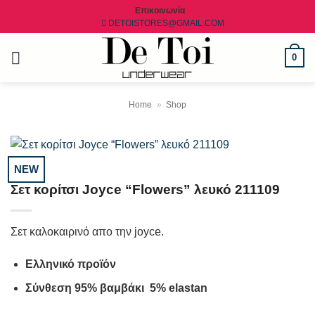
Μετάβαση
Επικοινωνία
DETOISTORES@GMAIL.COM
στο
περιεχόμενο
0
Home
»
Shop
NEW
Σετ κορίτσι Joyce “Flowers” λευκό 211109
Σετ καλοκαιρινό απο την joyce.
Ελληνικό προϊόν
Σύνθεση 95% βαμβάκι 5% elastan