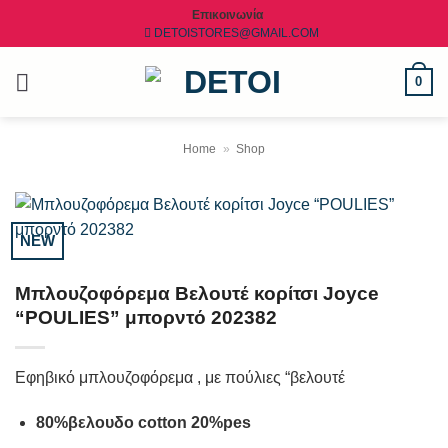
Μετάβαση
Επικοινωνία
DETOISTORES@GMAIL.COM
στο
περιεχόμενο
0
Home
»
Shop
NEW
Μπλουζοφόρεμα Βελουτέ κορίτσι Joyce
“POULIES” μπορντό 202382
Εφηβικό μπλουζοφόρεμα , με πούλιες “βελουτέ
80%βελουδο cotton 20%pes