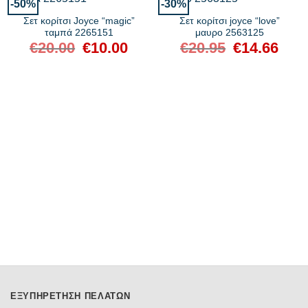
-50%
-30%
Σετ κορίτσι Joyce “magic”
Σετ κορίτσι joyce “love”
ταμπά 2265151
μαυρο 2563125
€
20.00
Original
€
10.00
Η
€
20.95
Original
€
14.66
Η
price
τρέχουσα
price
τρέχο
was:
τιμή
was:
τιμή
€20.00.
είναι:
€20.95.
είναι:
€10.00.
€14.66
ΕΞΥΠΗΡΈΤΗΣΗ ΠΕΛΑΤΏΝ