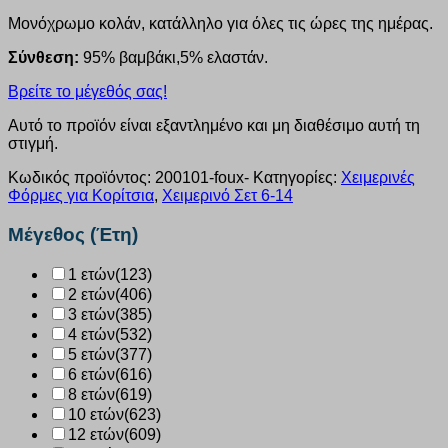
Μονόχρωμο κολάν, κατάλληλο για όλες τις ώρες της ημέρας.
Σύνθεση:
95% βαμβάκι,5% ελαστάν.
Βρείτε το μέγεθός σας!
Αυτό το προϊόν είναι εξαντλημένο και μη διαθέσιμο αυτή τη
στιγμή.
Κωδικός προϊόντος:
200101-foux-
Κατηγορίες:
Χειμερινές
Φόρμες για Κορίτσια
,
Χειμερινό Σετ 6-14
Μέγεθος (Έτη)
1 ετών
(123)
2 ετών
(406)
3 ετών
(385)
4 ετών
(532)
5 ετών
(377)
6 ετών
(616)
8 ετών
(619)
10 ετών
(623)
12 ετών
(609)