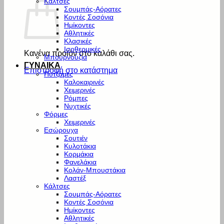
Κάλτσες
Σουμπάς-Αόρατες
Κοντές Σοσόνια
Ημίκοντες
Αθλητικές
Κλασικές
Ισοθερμικές
Κανένα προϊόν στο καλάθι σας.
Μπουρνούζια
ΓΥΝΑΙΚΑ
Επιστροφή στο κατάστημα
Πυτζάμες
Καλοκαιρινές
Χειμερινές
Ρόμπες
Νυχτικές
Φόρμες
Χειμερινές
Εσώρουχα
Σουτιέν
Κυλοτάκια
Κορμάκια
Φανελάκια
Κολάν-Μπουστάκια
Λαστέξ
Κάλτσες
Σουμπάς-Αόρατες
Κοντές Σοσόνια
Ημίκοντες
Αθλητικές