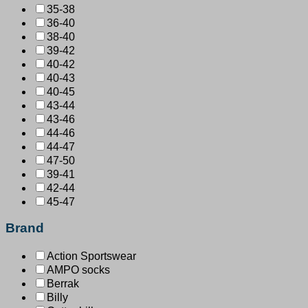
35-38
36-40
38-40
39-42
40-42
40-43
40-45
43-44
43-46
44-46
44-47
47-50
39-41
42-44
45-47
Brand
Action Sportswear
AMPO socks
Berrak
Billy