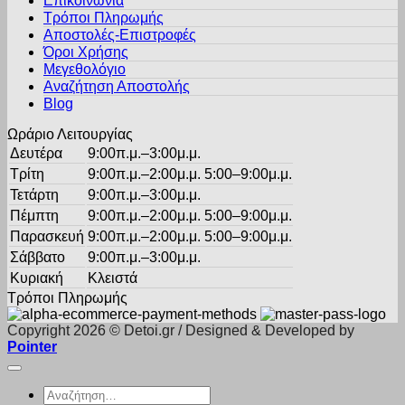
Επικοινωνία
€9.50.
επιλογές
Τρόποι Πληρωμής
μπορούν
Αποστολές-Επιστροφές
να
Όροι Χρήσης
επιλεγούν
στη
Μεγεθολόγιο
σελίδα
Αναζήτηση Αποστολής
του
Blog
προϊόντος
Ωράριο Λειτουργίας
Δευτέρα
9:00π.μ.–3:00μ.μ.
Τρίτη
9:00π.μ.–2:00μ.μ. 5:00–9:00μ.μ.
Τετάρτη
9:00π.μ.–3:00μ.μ.
Πέμπτη
9:00π.μ.–2:00μ.μ. 5:00–9:00μ.μ.
Παρασκευή
9:00π.μ.–2:00μ.μ. 5:00–9:00μ.μ.
Σάββατο
9:00π.μ.–3:00μ.μ.
Κυριακή
Κλειστά
Τρόποι Πληρωμής
Copyright 2026 © Detoi.gr / Designed & Developed by
Pointer
Αναζήτηση