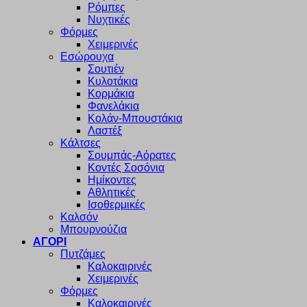
Ρόμπες
Νυχτικές
Φόρμες
Χειμερινές
Εσώρουχα
Σουτιέν
Κυλοτάκια
Κορμάκια
Φανελάκια
Κολάν-Μπουστάκια
Λαστέξ
Κάλτσες
Σουμπάς-Αόρατες
Κοντές Σοσόνια
Ημίκοντες
Αθλητικές
Ισοθερμικές
Καλσόν
Μπουρνούζια
ΑΓΟΡΙ
Πυτζάμες
Καλοκαιρινές
Χειμερινές
Φόρμες
Καλοκαιρινές