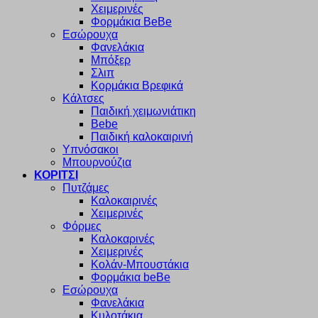
Χειμερινές
Φορμάκια BeBe
Εσώρουχα
Φανελάκια
Μπόξερ
Σλιπ
Κορμάκια Βρεφικά
Κάλτσες
Παιδική χειμωνιάτικη
Bebe
Παιδική καλοκαιρινή
Υπνόσακοι
Μπουρνούζια
ΚΟΡΙΤΣΙ
Πυτζάμες
Καλοκαιρινές
Χειμερινές
Φόρμες
Καλοκαρινές
Χειμερινές
Κολάν-Μπουστάκια
Φορμάκια beBe
Εσώρουχα
Φανελάκια
Κυλοτάκια