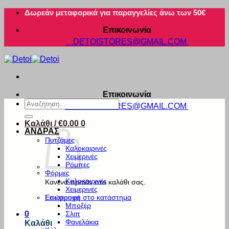
Μετάβαση
Δωρεάν μεταφορικά για παραγγελίες άνω των 50€
στο
Επικοινωνία
περιεχόμενο
DETOISTORES@GMAIL.COM
Επικοινωνία
Αναζήτηση
DETOISTORES@GMAIL.COM
για:
Καλάθι /
€
0.00
0
ΑΝΔΡΑΣ
Πυτζάμες
Καλοκαιρινές
Χειμερινές
Ρόμπες
Φόρμες
Καλοκαιρινές
Κανένα προϊόν στο καλάθι σας.
Χειμερινές
Εσώρουχα
Επιστροφή στο κατάστημα
Μποξέρ
Σλιπ
0
Φανελάκια
Καλάθι