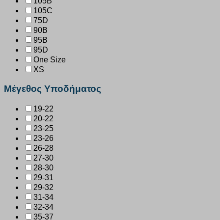
105B
105C
75D
90B
95B
95D
One Size
XS
Μέγεθος Υποδήματος
19-22
20-22
23-25
23-26
26-28
27-30
28-30
29-31
29-32
31-34
32-34
35-37