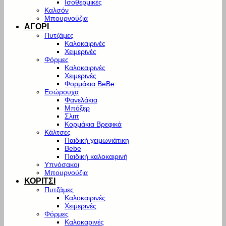
Ισοθερμικές
Καλσόν
Μπουρνούζια
ΑΓΟΡΙ
Πυτζάμες
Καλοκαιρινές
Χειμερινές
Φόρμες
Καλοκαιρινές
Χειμερινές
Φορμάκια BeBe
Εσώρουχα
Φανελάκια
Μπόξερ
Σλιπ
Κορμάκια Βρεφικά
Κάλτσες
Παιδική χειμωνιάτικη
Bebe
Παιδική καλοκαιρινή
Υπνόσακοι
Μπουρνούζια
ΚΟΡΙΤΣΙ
Πυτζάμες
Καλοκαιρινές
Χειμερινές
Φόρμες
Καλοκαρινές