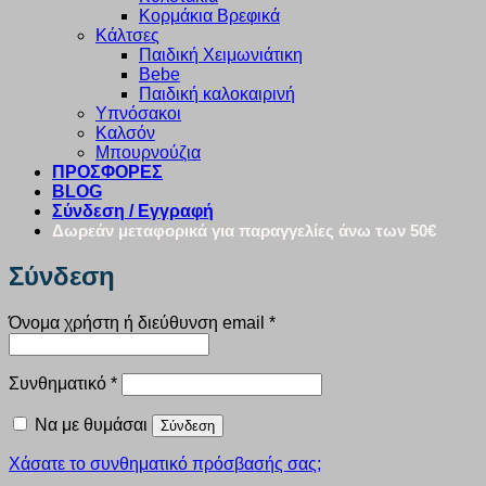
Κορμάκια Βρεφικά
Κάλτσες
Παιδική Χειμωνιάτικη
Bebe
Παιδική καλοκαιρινή
Υπνόσακοι
Καλσόν
Μπουρνούζια
ΠΡΟΣΦΟΡΕΣ
BLOG
Σύνδεση / Εγγραφή
Δωρεάν μεταφορικά για παραγγελίες άνω των 50€
Σύνδεση
Απαιτείται
Όνομα χρήστη ή διεύθυνση email
*
Απαιτείται
Συνθηματικό
*
Να με θυμάσαι
Σύνδεση
Χάσατε το συνθηματικό πρόσβασής σας;