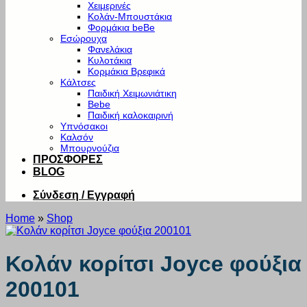
Χειμερινές
Κολάν-Μπουστάκια
Φορμάκια beBe
Εσώρουχα
Φανελάκια
Κυλοτάκια
Κορμάκια Βρεφικά
Κάλτσες
Παιδική Χειμωνιάτικη
Bebe
Παιδική καλοκαιρινή
Υπνόσακοι
Καλσόν
Μπουρνούζια
ΠΡΟΣΦΟΡΕΣ
BLOG
Σύνδεση / Εγγραφή
Home
»
Shop
Κολάν κορίτσι Joyce φούξια
200101