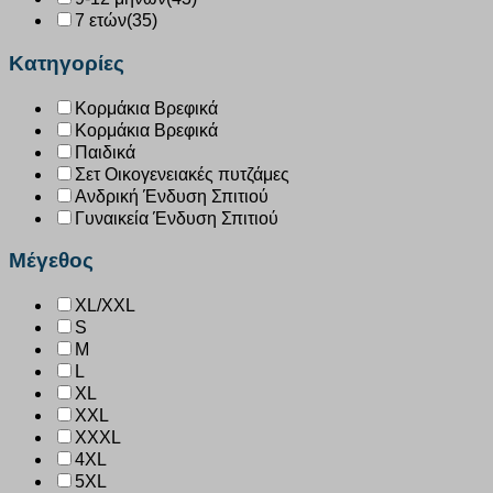
7 ετών
(35)
Κατηγορίες
Κορμάκια Βρεφικά
Κορμάκια Βρεφικά
Παιδικά
Σετ Οικογενειακές πυτζάμες
Ανδρική Ένδυση Σπιτιού
Γυναικεία Ένδυση Σπιτιού
Μέγεθος
XL/XXL
S
M
L
XL
XXL
XXXL
4XL
5XL