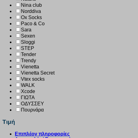
Nina club
Norddiva
Ox Socks
Paco & Co
Sara
Sexen
Sloggi
STEP
Tender
Trendy
Vienetta
Vienetta Secret
Vtex socks
WALK
Xcode
ΓΙΩΤΑ
ΟΔΥΣΣΕΥ
Πουρνάρα
Τιμή
Επιπλέον πληροφορίες