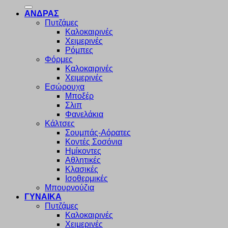
για:
ΑΝΔΡΑΣ
Πυτζάμες
Καλοκαιρινές
Χειμερινές
Ρόμπες
Φόρμες
Καλοκαιρινές
Χειμερινές
Εσώρουχα
Μποξέρ
Σλιπ
Φανελάκια
Κάλτσες
Σουμπάς-Αόρατες
Κοντές Σοσόνια
Ημίκοντες
Αθλητικές
Κλασικές
Ισοθερμικές
Μπουρνούζια
ΓΥΝΑΙΚΑ
Πυτζάμες
Καλοκαιρινές
Χειμερινές