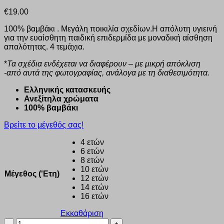
€
19.00
100% βαμβάκι . Μεγάλη ποικιλία σχεδίων.Η απόλυτη υγιεινή
για την ευαίσθητη παιδική επιδερμίδα με μοναδική αίσθηση
απαλότητας. 4 τεμάχια.
*
Τα σχέδια ενδέχεται να διαφέρουν – με μικρή απόκλιση
-από αυτά της φωτογραφίας, ανάλογα με τη διαθεσιμότητα.
Eλληνικής κατασκευής
Ανεξίτηλα χρώματα
100% βαμβάκι
Βρείτε το μέγεθός σας!
4 ετών
6 ετών
8 ετών
10 ετών
Μέγεθος ('Ετη)
12 ετών
14 ετών
16 ετών
Εκκαθάριση
Σλιπ