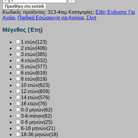
Nina
Προσθήκη στο καλάθι
Club
Κωδικός προϊόντος:
313-4τεμ
Κατηγορίες:
Είδη Ένδυσης Για
αγόρι
Αγόρι
,
Παιδικά Εσώρουχα για Αγόρια
,
Σλιπ
4τεμ.
πολύχρωμο
Μέγεθος (Έτη)
4313
ποσότητα
1 ετών
(123)
2 ετών
(406)
3 ετών
(385)
4 ετών
(532)
5 ετών
(377)
6 ετών
(616)
8 ετών
(619)
10 ετών
(623)
12 ετών
(609)
14 ετών
(576)
16 ετών
(76)
0-3 μηνών
(62)
3-6-minon
(62)
0-6 μηνών
(25)
6-18 μηνών
(21)
18-36 μηνών
(18)