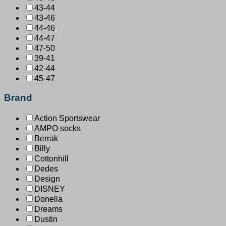
43-44
43-46
44-46
44-47
47-50
39-41
42-44
45-47
Brand
Action Sportswear
AMPO socks
Berrak
Billy
Cottonhill
Dedes
Design
DISNEY
Donella
Dreams
Dustin