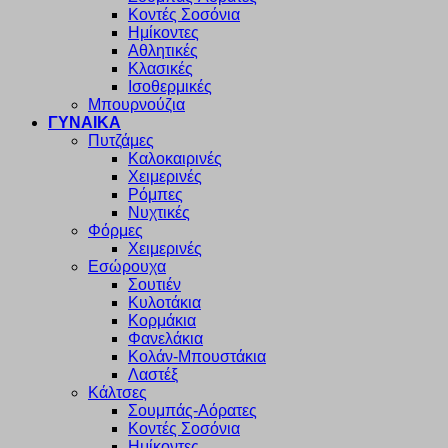
Κοντές Σοσόνια
Ημίκοντες
Αθλητικές
Κλασικές
Ισοθερμικές
Μπουρνούζια
ΓΥΝΑΙΚΑ
Πυτζάμες
Καλοκαιρινές
Χειμερινές
Ρόμπες
Νυχτικές
Φόρμες
Χειμερινές
Εσώρουχα
Σουτιέν
Κυλοτάκια
Κορμάκια
Φανελάκια
Κολάν-Μπουστάκια
Λαστέξ
Κάλτσες
Σουμπάς-Αόρατες
Κοντές Σοσόνια
Ημίκοντες