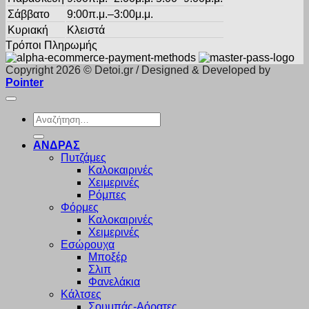
Σάββατο
9:00π.μ.–3:00μ.μ.
Κυριακή
Κλειστά
Τρόποι Πληρωμής
Copyright 2026 © Detoi.gr / Designed & Developed by
Pointer
Αναζήτηση
για:
ΑΝΔΡΑΣ
Πυτζάμες
Καλοκαιρινές
Χειμερινές
Ρόμπες
Φόρμες
Καλοκαιρινές
Χειμερινές
Εσώρουχα
Μποξέρ
Σλιπ
Φανελάκια
Κάλτσες
Σουμπάς-Αόρατες