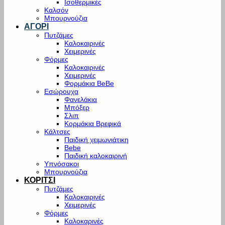
Ισοθερμικές
Καλσόν
Μπουρνούζια
ΑΓΟΡΙ
Πυτζάμες
Καλοκαιρινές
Χειμερινές
Φόρμες
Καλοκαιρινές
Χειμερινές
Φορμάκια BeBe
Εσώρουχα
Φανελάκια
Μπόξερ
Σλιπ
Κορμάκια Βρεφικά
Κάλτσες
Παιδική χειμωνιάτικη
Bebe
Παιδική καλοκαιρινή
Υπνόσακοι
Μπουρνούζια
ΚΟΡΙΤΣΙ
Πυτζάμες
Καλοκαιρινές
Χειμερινές
Φόρμες
Καλοκαρινές