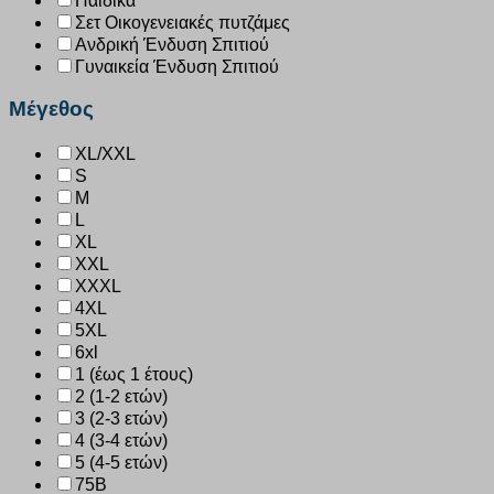
Παιδικά
Σετ Οικογενειακές πυτζάμες
Ανδρική Ένδυση Σπιτιού
Γυναικεία Ένδυση Σπιτιού
Μέγεθος
XL/XXL
S
M
L
XL
XXL
XXXL
4XL
5XL
6xl
1 (έως 1 έτους)
2 (1-2 ετών)
3 (2-3 ετών)
4 (3-4 ετών)
5 (4-5 ετών)
75B