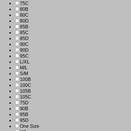
75C
80B
80C
80D
85B
85C
85D
90C
90D
95C
L/XL
M/L
S/M
100B
100C
105B
105C
75D
90B
95B
95D
One Size