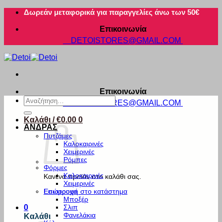
Μετάβαση
Δωρεάν μεταφορικά για παραγγελίες άνω των 50€
στο
Επικοινωνία
περιεχόμενο
DETOISTORES@GMAIL.COM
Επικοινωνία
Αναζήτηση
DETOISTORES@GMAIL.COM
για:
Καλάθι /
€
0.00
0
ΑΝΔΡΑΣ
Πυτζάμες
Καλοκαιρινές
Χειμερινές
Ρόμπες
Φόρμες
Καλοκαιρινές
Κανένα προϊόν στο καλάθι σας.
Χειμερινές
Εσώρουχα
Επιστροφή στο κατάστημα
Μποξέρ
Σλιπ
0
Φανελάκια
Καλάθι