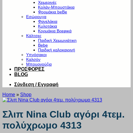
Χειμερινές
Κολάν-Μπουστάκια
Φορμάκια beBe
Εσώρουχα
Φανελάκια
Κυλοτάκια
Κορμάκια Βρεφικά
Κάλτσες
Παιδική Χειμωνιάτικη
Bebe
Παιδική καλοκαιρινή
Υπνόσακοι
Καλσόν
Μπουρνούζια
ΠΡΟΣΦΟΡΕΣ
BLOG
Σύνδεση / Εγγραφή
Home
»
Shop
Σλιπ Nina Club αγόρι 4τεμ.
πολύχρωμο 4313