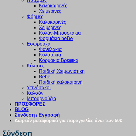
Πυτζάμες
Καλοκαιρινές
Χειμερινές
Φόρμες
Καλοκαρινές
Χειμερινές
Κολάν-Μπουστάκια
Φορμάκια beBe
Εσώρουχα
Φανελάκια
Κυλοτάκια
Κορμάκια Βρεφικά
Κάλτσες
Παιδική Χειμωνιάτικη
Bebe
Παιδική καλοκαιρινή
Υπνόσακοι
Καλσόν
Μπουρνούζια
ΠΡΟΣΦΟΡΕΣ
BLOG
Σύνδεση / Εγγραφή
Δωρεάν μεταφορικά για παραγγελίες άνω των 50€
Σύνδεση