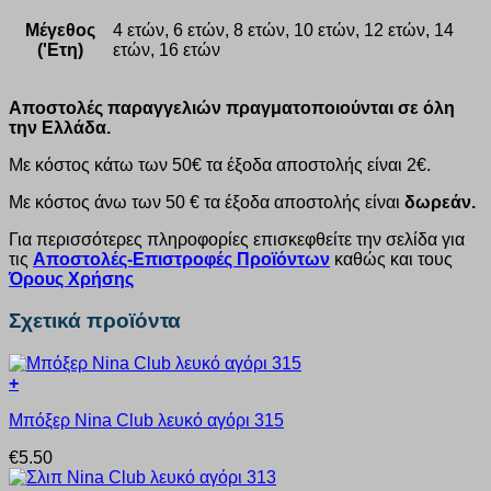
Μέγεθος
4 ετών, 6 ετών, 8 ετών, 10 ετών, 12 ετών, 14
('Ετη)
ετών, 16 ετών
Αποστολές παραγγελιών πραγματοποιούνται σε όλη
την Ελλάδα.
Με κόστος κάτω των 50€ τα έξοδα αποστολής είναι 2€.
Με κόστος άνω των 50 € τα έξοδα αποστολής είναι
δωρεάν.
Για περισσότερες πληροφορίες επισκεφθείτε την σελίδα για
τις
Αποστολές-Επιστροφές Προϊόντων
καθώς και τους
Όρους Χρήσης
Σχετικά προϊόντα
+
Αυτό
Μπόξερ Nina Club λευκό αγόρι 315
το
προϊόν
€
5.50
έχει
πολλαπλές