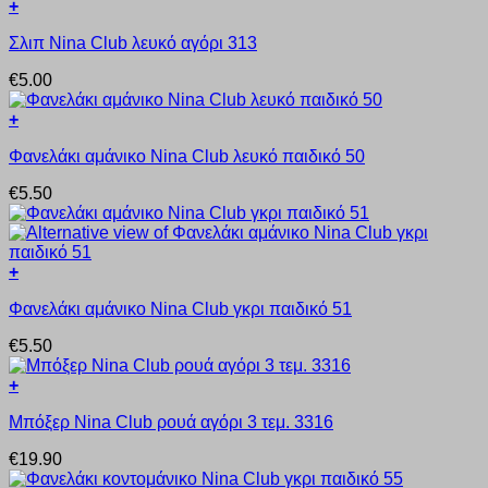
+
παραλλαγές.
Αυτό
Οι
Σλιπ Nina Club λευκό αγόρι 313
το
επιλογές
προϊόν
μπορούν
€
5.00
έχει
να
πολλαπλές
επιλεγούν
+
παραλλαγές.
στη
Αυτό
Οι
σελίδα
Φανελάκι αμάνικο Nina Club λευκό παιδικό 50
το
επιλογές
του
προϊόν
μπορούν
προϊόντος
€
5.50
έχει
να
πολλαπλές
επιλεγούν
παραλλαγές.
στη
Οι
σελίδα
+
επιλογές
του
Αυτό
μπορούν
προϊόντος
Φανελάκι αμάνικο Nina Club γκρι παιδικό 51
το
να
προϊόν
επιλεγούν
€
5.50
έχει
στη
πολλαπλές
σελίδα
+
παραλλαγές.
του
Αυτό
Οι
προϊόντος
Μπόξερ Nina Club ρουά αγόρι 3 τεμ. 3316
το
επιλογές
προϊόν
μπορούν
€
19.90
έχει
να
πολλαπλές
επιλεγούν