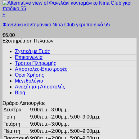
παραλλαγές.
στη
Οι
σελίδα
+
επιλογές
του
Αυτό
μπορούν
προϊόντος
Φανελάκι κοντομάνικο Nina Club γκρι παιδικό 55
το
να
προϊόν
επιλεγούν
€
6.00
έχει
στη
Εξυπηρέτηση Πελατών
πολλαπλές
σελίδα
παραλλαγές.
του
Σχετικά με Εμάς
Οι
προϊόντος
Επικοινωνία
επιλογές
Τρόποι Πληρωμής
μπορούν
Αποστολές-Επιστροφές
να
Όροι Χρήσης
επιλεγούν
στη
Μεγεθολόγιο
σελίδα
Αναζήτηση Αποστολής
του
Blog
προϊόντος
Ωράριο Λειτουργίας
Δευτέρα
9:00π.μ.–3:00μ.μ.
Τρίτη
9:00π.μ.–2:00μ.μ. 5:00–9:00μ.μ.
Τετάρτη
9:00π.μ.–3:00μ.μ.
Πέμπτη
9:00π.μ.–2:00μ.μ. 5:00–9:00μ.μ.
Παρασκευή
9:00π.μ.–2:00μ.μ. 5:00–9:00μ.μ.