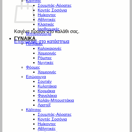
Κάλτσες
Σουμπάς-Αόρατες
Κοντές Σοσόνια
Ημίκοντες
Αθλητικές
Κλασικές
Ισοθερμικές
Κανένα προϊόν στο καλάθι σας.
Μπουρνούζια
ΓΥΝΑΙΚΑ
Επιστροφή στο κατάστημα
Πυτζάμες
Καλοκαιρινές
Χειμερινές
Ρόμπες
Νυχτικές
Φόρμες
Χειμερινές
Εσώρουχα
Σουτιέν
Κυλοτάκια
Κορμάκια
Φανελάκια
Κολάν-Μπουστάκια
Λαστέξ
Κάλτσες
Σουμπάς-Αόρατες
Κοντές Σοσόνια
Ημίκοντες
Αθλητικές