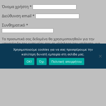
Απαιτείται
Όνομα χρήστη
*
Απαιτείται
Διεύθυνση email
*
Απαιτείται
Συνθηματικό
*
Τα προσωπικά σας δεδομένα θα χρησιμοποιηθούν για την
υποστήριξη της εμπειρίας σας σε ολόκληρο τον ιστότοπο, για
τη διαχείριση της πρόσβασης στο λογαριασμό σας και για
Χρησιμοποιούμε cookies για να σας προσφέρουμε την
άλλους σκοπούς που περιγράφονται στην
πολιτική απορρήτου
.
καλύτερη δυνατή εμπειρία στη σελίδα μας.
ΟΚ!
Όχι
Πολιτική απορρήτου
Εγγραφή