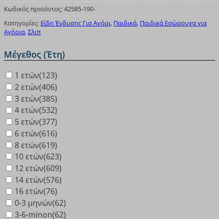
Κωδικός προϊόντος:
42585-190-
Κατηγορίες:
Είδη Ένδυσης Για Αγόρι
,
Παιδικά
,
Παιδικά Εσώρουχα για
Αγόρια
,
Σλιπ
Μέγεθος (Έτη)
1 ετών
(123)
2 ετών
(406)
3 ετών
(385)
4 ετών
(532)
5 ετών
(377)
6 ετών
(616)
8 ετών
(619)
10 ετών
(623)
12 ετών
(609)
14 ετών
(576)
16 ετών
(76)
0-3 μηνών
(62)
3-6-minon
(62)