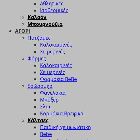
Αθλητικές
Ισοθερμικές
Καλσόν
Μπουρνούζια
ΑΓΟΡΙ
Πυτζάμες
Καλοκαιρινές
Χειμερινές
Φόρμες
Καλοκαιρινές
Χειμερινές
Φορμάκια BeBe
Εσώρουχα
Φανελάκια
Μπόξερ
Σλιπ
Κορμάκια Βρεφικά
Κάλτσες
Παιδική χειμωνιάτικη
Bebe