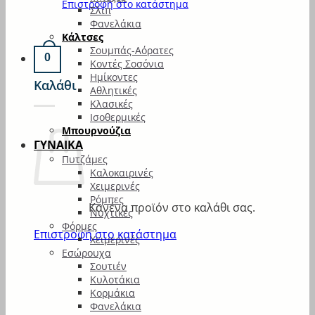
Επιστροφή στο κατάστημα
Σλιπ
Φανελάκια
Κάλτσες
Σουμπάς-Αόρατες
0
Κοντές Σοσόνια
Ημίκοντες
Καλάθι
Αθλητικές
Κλασικές
Ισοθερμικές
Μπουρνούζια
ΓΥΝΑΙΚΑ
Πυτζάμες
Καλοκαιρινές
Χειμερινές
Ρόμπες
Κανένα προϊόν στο καλάθι σας.
Νυχτικές
Φόρμες
Επιστροφή στο κατάστημα
Χειμερινές
Εσώρουχα
Σουτιέν
Κυλοτάκια
Κορμάκια
Φανελάκια