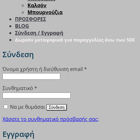
Καλσόν
Μπουρνούζια
ΠΡΟΣΦΟΡΕΣ
BLOG
Σύνδεση / Εγγραφή
Δωρεάν μεταφορικά για παραγγελίες άνω των 50€
Σύνδεση
Απαιτείται
Όνομα χρήστη ή διεύθυνση email
*
Απαιτείται
Συνθηματικό
*
Να με θυμάσαι
Σύνδεση
Χάσατε το συνθηματικό πρόσβασής σας;
Εγγραφή