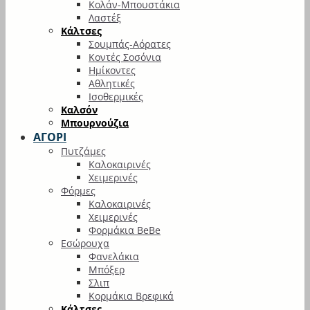
Κολάν-Μπουστάκια
Λαστέξ
Κάλτσες
Σουμπάς-Αόρατες
Κοντές Σοσόνια
Ημίκοντες
Αθλητικές
Ισοθερμικές
Καλσόν
Μπουρνούζια
ΑΓΟΡΙ
Πυτζάμες
Καλοκαιρινές
Χειμερινές
Φόρμες
Καλοκαιρινές
Χειμερινές
Φορμάκια BeBe
Εσώρουχα
Φανελάκια
Μπόξερ
Σλιπ
Κορμάκια Βρεφικά
Κάλτσες