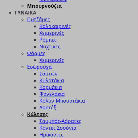
Μπουρνούζια
ΓΥΝΑΙΚΑ
Πυτζάμες
Καλοκαιρινές
Χειμερινές
Ρόμπες
Νυχτικές
Φόρμες
Χειμερινές
Εσώρουχα
Σουτιέν
Κυλοτάκια
Κορμάκια
Φανελάκια
Κολάν-Μπουστάκια
Λαστέξ
Κάλτσες
Σουμπάς-Αόρατες
Κοντές Σοσόνια
Ημίκοντες