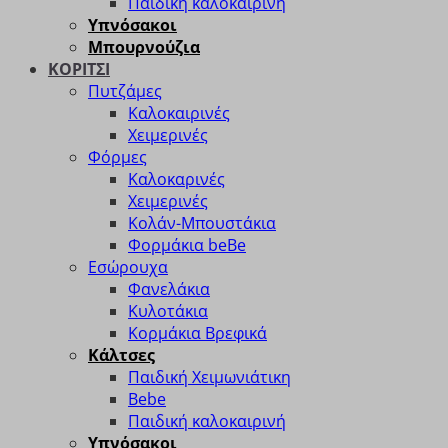
Παιδική καλοκαιρινή
Υπνόσακοι
Μπουρνούζια
ΚΟΡΙΤΣΙ
Πυτζάμες
Καλοκαιρινές
Χειμερινές
Φόρμες
Καλοκαρινές
Χειμερινές
Κολάν-Μπουστάκια
Φορμάκια beBe
Εσώρουχα
Φανελάκια
Κυλοτάκια
Κορμάκια Βρεφικά
Κάλτσες
Παιδική Χειμωνιάτικη
Bebe
Παιδική καλοκαιρινή
Υπνόσακοι