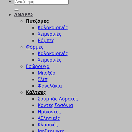
Αναζήτηση
για:
ΑΝΔΡΑΣ
Πυτζάμες
Καλοκαιρινές
Χειμερινές
Ρόμπες
Φόρμες
Καλοκαιρινές
Χειμερινές
Εσώρουχα
Μποξέρ
Σλιπ
Φανελάκια
Κάλτσες
Σουμπάς-Αόρατες
Κοντές Σοσόνια
Ημίκοντες
Αθλητικές
Κλασικές
Ισοθερμικές