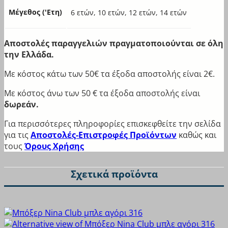
Lydia Creations
Μέγεθος ('Ετη)
6 ετών, 10 ετών, 12 ετών, 14 ετών
Mad Box
Mihra
Minerva
Αποστολές παραγγελιών πραγματοποιούνται σε όλη
Natura
την Ελλάδα.
Nina club
Με κόστος κάτω των 50€ τα έξοδα αποστολής είναι 2€.
Norddiva
Ox Socks
Με κόστος άνω των 50 € τα έξοδα αποστολής είναι
Paco & Co
δωρεάν.
Sara
Για περισσότερες πληροφορίες επισκεφθείτε την σελίδα
Sexen
για τις
Αποστολές-Επιστροφές Προϊόντων
καθώς και
Sloggi
τους
Όρους Χρήσης
STEP
Tender
Σχετικά προϊόντα
Trendy
Vienetta
Vienetta Secret
Vtex socks
WALK