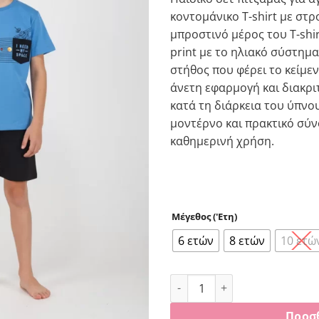
€15.00.
είναι
κοντομάνικο T-shirt με στ
€12.
μπροστινό μέρος του T-shir
print με το ηλιακό σύστημ
στήθος που φέρει το κείμε
άνετη εφαρμογή και διακρι
κατά τη διάρκεια του ύπνο
μοντέρνο και πρακτικό σύ
καθημερινή χρήση.
Μέγεθος ('Ετη)
6 ετών
8 ετών
10 ετώ
Πυτζάμα αγόρι Dreams “SET 
Προσ