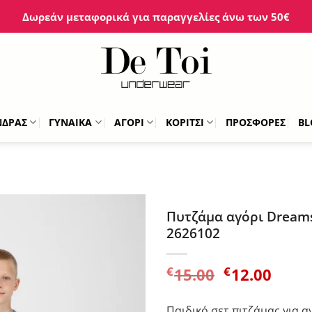
Δωρεάν μεταφορικά για παραγγελίες άνω των 50€
ΝΔΡΑΣ
ΓΥΝΑΙΚΑ
ΑΓΟΡΙ
ΚΟΡΙΤΣΙ
ΠΡΟΣΦΟΡΕΣ
BL
Πυτζάμα αγόρι Dream
2626102
Original
Η
€
€
15.00
12.00
price
τρέχ
was:
τιμή
Παιδικό σετ πιτζάμας για α