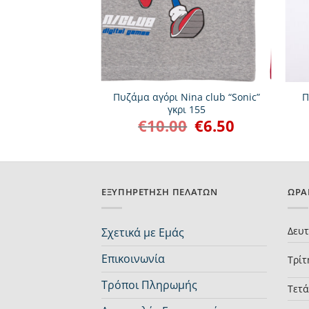
+
+
ρι Dreams “SET
Πυζάμα αγόρι Nina club “Sonic”
Π
” σιελ 2626110
γκρι 155
€
11.20
€
10.00
€
6.50
Original
Η
Original
Η
price
τρέχουσα
price
τρέχουσα
was:
τιμή
was:
τιμή
€14.00.
είναι:
€10.00.
είναι:
€11.20.
€6.50.
ΕΞΥΠΗΡΈΤΗΣΗ ΠΕΛΑΤΏΝ
ΩΡΆ
Δευ
Σχετικά με Εμάς
Επικοινωνία
Τρίτ
Τρόποι Πληρωμής
Τετ