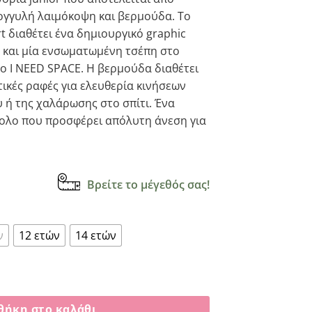
:
ρογγυλή λαιμόκοψη και βερμούδα. Το
00.
t διαθέτει ένα δημιουργικό graphic
α και μία ενσωματωμένη τσέπη στο
νο I NEED SPACE. Η βερμούδα διαθέτει
τικές ραφές για ελευθερία κινήσεων
υ ή της χαλάρωσης στο σπίτι. Ένα
νολο που προσφέρει απόλυτη άνεση για
Βρείτε το μέγεθός σας!
ν
12 ετών
14 ετών
ΝΕΕD SPACE” ρουα 2626102 ποσότητα
θήκη στο καλάθι