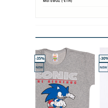
ΜΈΓΕΘΟΣ ('ΕΤΗ)
-35%
-30
NEW
NEW