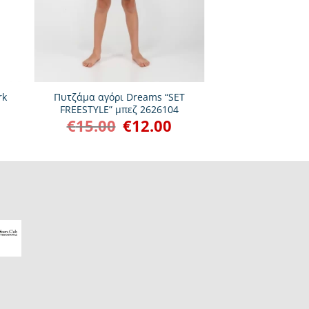
+
rk
Πυτζάμα αγόρι Dreams “SET
FREESTYLE” μπεζ 2626104
€
15.00
€
12.00
Original
Η
χουσα
price
τρέχουσα
was:
τιμή
ι:
€15.00.
είναι:
0.
€12.00.