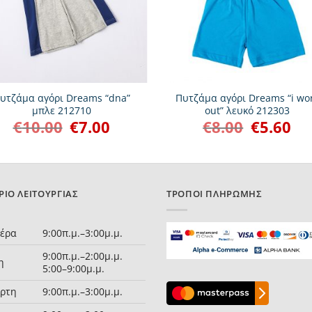
+
υτζάμα αγόρι Dreams “dna”
Πυτζάμα αγόρι Dreams “i wo
μπλε 212710
out” λευκό 212303
€
10.00
€
7.00
€
8.00
€
5.60
Original
Η
Original
Η
price
τρέχουσα
price
τρέ
was:
τιμή
was:
τιμή
€10.00.
είναι:
€8.00.
είνα
€7.00.
€5.6
ΡΙΟ ΛΕΙΤΟΥΡΓΊΑΣ
ΤΡΌΠΟΙ ΠΛΗΡΩΜΉΣ
τέρα
9:00π.μ.–3:00μ.μ.
9:00π.μ.–2:00μ.μ.
η
5:00–9:00μ.μ.
άρτη
9:00π.μ.–3:00μ.μ.