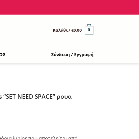
Καλάθι /
€
0.00
0
OG
Σύνδεση / Εγγραφή
s “SET ΝΕΕD SPACE” ρουα
ουσα
γόρια junior που αποτελείται από