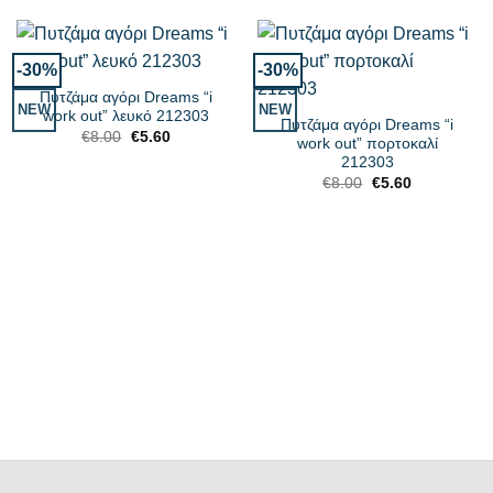
-30%
-30%
Πυτζάμα αγόρι Dreams “i
NEW
NEW
work out” λευκό 212303
Πυτζάμα αγόρι Dreams “i
Original
Η
€
8.00
€
5.60
work out” πορτοκαλί
price
τρέχουσα
212303
was:
τιμή
€8.00.
είναι:
Original
Η
€
8.00
€
5.60
€5.60.
price
τρέχουσα
was:
τιμή
€8.00.
είναι:
€5.60.