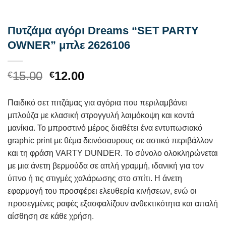
Πυτζάμα αγόρι Dreams “SET PARTY
OWNER” μπλε 2626106
Original
Η
15.00
12.00
€
€
price
τρέχουσα
was:
τιμή
Παιδικό σετ πιτζάμας για αγόρια που περιλαμβάνει
€15.00.
είναι:
μπλούζα με κλασική στρογγυλή λαιμόκοψη και κοντά
€12.00.
μανίκια. Το μπροστινό μέρος διαθέτει ένα εντυπωσιακό
graphic print με θέμα δεινόσαυρους σε αστικό περιβάλλον
και τη φράση VARTY DUNDER. Το σύνολο ολοκληρώνεται
με μια άνετη βερμούδα σε απλή γραμμή, ιδανική για τον
ύπνο ή τις στιγμές χαλάρωσης στο σπίτι. Η άνετη
εφαρμογή του προσφέρει ελευθερία κινήσεων, ενώ οι
προσεγμένες ραφές εξασφαλίζουν ανθεκτικότητα και απαλή
αίσθηση σε κάθε χρήση.