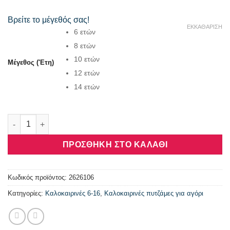
Βρείτε το μέγεθός σας!
ΕΚΚΑΘΆΡΙΣΗ
6 ετών
8 ετών
10 ετών
Μέγεθος ('Ετη)
12 ετών
14 ετών
Πυτζάμα αγόρι Dreams “SET PARTY OWNER” μπλε 2626106 πο
ΠΡΟΣΘΉΚΗ ΣΤΟ ΚΑΛΆΘΙ
Κωδικός προϊόντος:
2626106
Κατηγορίες:
Καλοκαιρινές 6-16
,
Καλοκαιρινές πυτζάμες για αγόρι