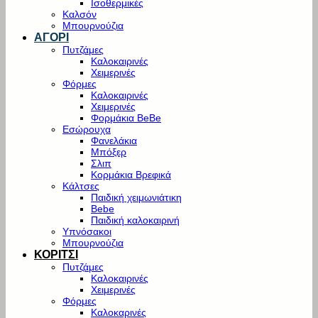
Ισοθερμικές
Καλσόν
Μπουρνούζια
ΑΓΟΡΙ
Πυτζάμες
Καλοκαιρινές
Χειμερινές
Φόρμες
Καλοκαιρινές
Χειμερινές
Φορμάκια BeBe
Εσώρουχα
Φανελάκια
Μπόξερ
Σλιπ
Κορμάκια Βρεφικά
Κάλτσες
Παιδική χειμωνιάτικη
Bebe
Παιδική καλοκαιρινή
Υπνόσακοι
Μπουρνούζια
ΚΟΡΙΤΣΙ
Πυτζάμες
Καλοκαιρινές
Χειμερινές
Φόρμες
Καλοκαρινές