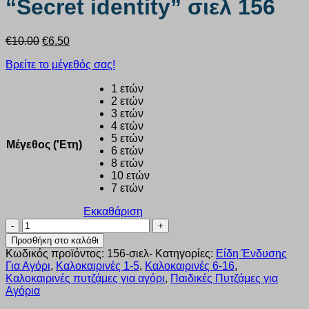
“Secret identity” σιελ 156
Original
Η
€
10.00
€
6.50
price
τρέχουσα
Βρείτε το μέγεθός σας!
was:
τιμή
€10.00.
είναι:
1 ετών
€6.50.
2 ετών
3 ετών
4 ετών
5 ετών
Μέγεθος ('Ετη)
6 ετών
8 ετών
10 ετών
7 ετών
Εκκαθάριση
Πυζάμα
αγόρι
Προσθήκη στο καλάθι
Nina
Κωδικός προϊόντος:
156-σιελ-
Κατηγορίες:
Είδη Ένδυσης
club
Για Αγόρι
,
Καλοκαιρινές 1-5
,
Καλοκαιρινές 6-16
,
“Secret
Καλοκαιρινές πυτζάμες για αγόρι
,
Παιδικές Πυτζάμες για
identity”
Αγόρια
σιελ