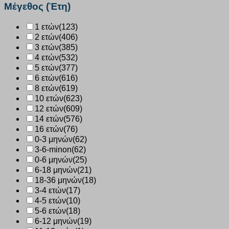
156
Μέγεθος (Έτη)
ποσότητα
1 ετών
(123)
2 ετών
(406)
3 ετών
(385)
4 ετών
(532)
5 ετών
(377)
6 ετών
(616)
8 ετών
(619)
10 ετών
(623)
12 ετών
(609)
14 ετών
(576)
16 ετών
(76)
0-3 μηνών
(62)
3-6-minon
(62)
0-6 μηνών
(25)
6-18 μηνών
(21)
18-36 μηνών
(18)
3-4 ετών
(17)
4-5 ετών
(10)
5-6 ετών
(18)
6-12 μηνών
(19)