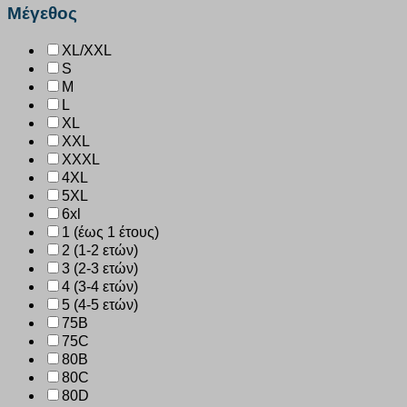
Μέγεθος
XL/XXL
S
M
L
XL
XXL
XXXL
4XL
5XL
6xl
1 (έως 1 έτους)
2 (1-2 ετών)
3 (2-3 ετών)
4 (3-4 ετών)
5 (4-5 ετών)
75B
75C
80B
80C
80D