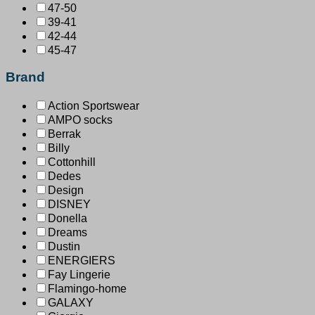
47-50
39-41
42-44
45-47
Brand
Action Sportswear
AMPO socks
Berrak
Billy
Cottonhill
Dedes
Design
DISNEY
Donella
Dreams
Dustin
ENERGIERS
Fay Lingerie
Flamingo-home
GALAXY