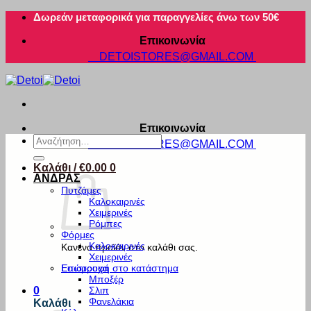
Μετάβαση
Δωρεάν μεταφορικά για παραγγελίες άνω των 50€
στο
Επικοινωνία
περιεχόμενο
DETOISTORES@GMAIL.COM
Επικοινωνία
Αναζήτηση
DETOISTORES@GMAIL.COM
για:
Καλάθι /
€
0.00
0
ΑΝΔΡΑΣ
Πυτζάμες
Καλοκαιρινές
Χειμερινές
Ρόμπες
Φόρμες
Καλοκαιρινές
Κανένα προϊόν στο καλάθι σας.
Χειμερινές
Εσώρουχα
Επιστροφή στο κατάστημα
Μποξέρ
Σλιπ
0
Φανελάκια
Καλάθι