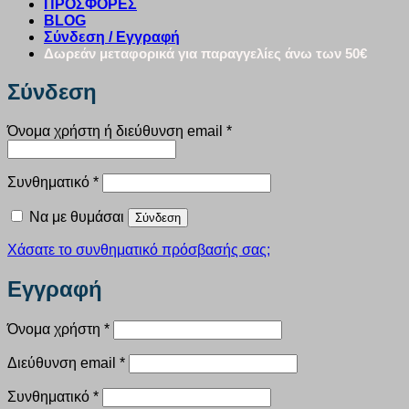
ΠΡΟΣΦΟΡΕΣ
BLOG
Σύνδεση / Εγγραφή
Δωρεάν μεταφορικά για παραγγελίες άνω των 50€
Σύνδεση
Απαιτείται
Όνομα χρήστη ή διεύθυνση email
*
Απαιτείται
Συνθηματικό
*
Να με θυμάσαι
Σύνδεση
Χάσατε το συνθηματικό πρόσβασής σας;
Εγγραφή
Απαιτείται
Όνομα χρήστη
*
Απαιτείται
Διεύθυνση email
*
Απαιτείται
Συνθηματικό
*