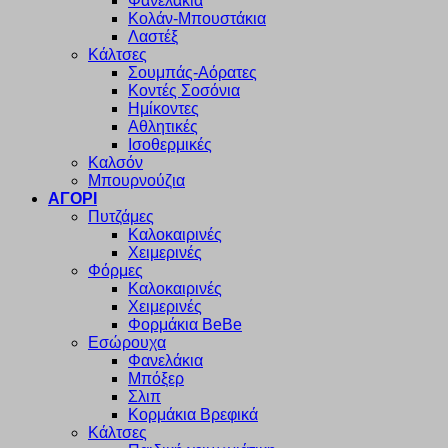
Φανελάκια
Κολάν-Μπουστάκια
Λαστέξ
Κάλτσες
Σουμπάς-Αόρατες
Κοντές Σοσόνια
Ημίκοντες
Αθλητικές
Ισοθερμικές
Καλσόν
Μπουρνούζια
ΑΓΟΡΙ
Πυτζάμες
Καλοκαιρινές
Χειμερινές
Φόρμες
Καλοκαιρινές
Χειμερινές
Φορμάκια BeBe
Εσώρουχα
Φανελάκια
Μπόξερ
Σλιπ
Κορμάκια Βρεφικά
Κάλτσες