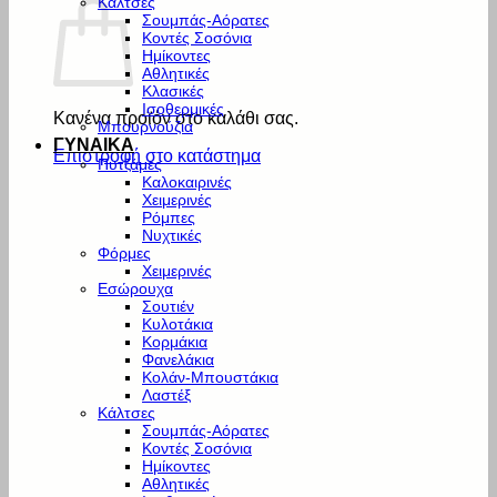
Κάλτσες
Σουμπάς-Αόρατες
Κοντές Σοσόνια
Ημίκοντες
Αθλητικές
Κλασικές
Ισοθερμικές
Κανένα προϊόν στο καλάθι σας.
Μπουρνούζια
ΓΥΝΑΙΚΑ
Επιστροφή στο κατάστημα
Πυτζάμες
Καλοκαιρινές
Χειμερινές
Ρόμπες
Νυχτικές
Φόρμες
Χειμερινές
Εσώρουχα
Σουτιέν
Κυλοτάκια
Κορμάκια
Φανελάκια
Κολάν-Μπουστάκια
Λαστέξ
Κάλτσες
Σουμπάς-Αόρατες
Κοντές Σοσόνια
Ημίκοντες
Αθλητικές