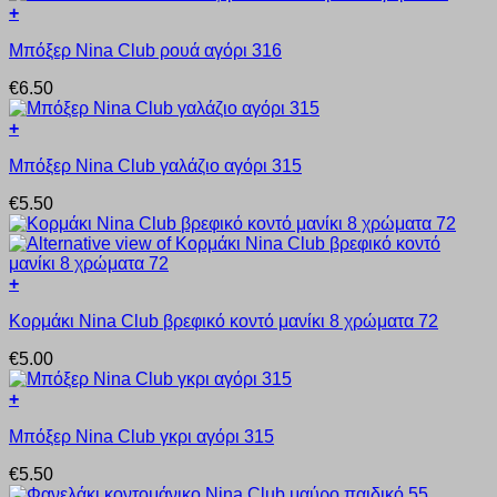
+
Αυτό
Μπόξερ Nina Club ρουά αγόρι 316
το
προϊόν
€
6.50
έχει
πολλαπλές
+
παραλλαγές.
Αυτό
Οι
Μπόξερ Nina Club γαλάζιο αγόρι 315
το
επιλογές
προϊόν
μπορούν
€
5.50
έχει
να
πολλαπλές
επιλεγούν
παραλλαγές.
στη
Οι
σελίδα
+
επιλογές
του
Αυτό
μπορούν
προϊόντος
Κορμάκι Nina Club βρεφικό κοντό μανίκι 8 χρώματα 72
το
να
προϊόν
επιλεγούν
€
5.00
έχει
στη
πολλαπλές
σελίδα
+
παραλλαγές.
του
Αυτό
Οι
προϊόντος
Μπόξερ Nina Club γκρι αγόρι 315
το
επιλογές
προϊόν
μπορούν
€
5.50
έχει
να