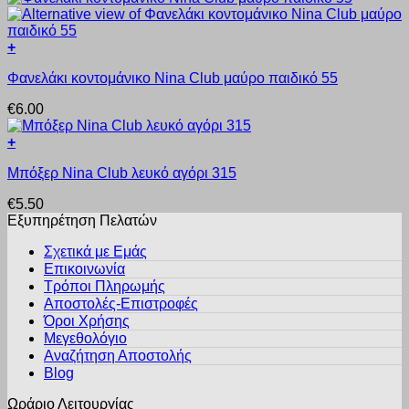
πολλαπλές
επιλεγούν
παραλλαγές.
στη
Οι
σελίδα
+
επιλογές
του
Αυτό
μπορούν
προϊόντος
Φανελάκι κοντομάνικο Nina Club μαύρο παιδικό 55
το
να
προϊόν
επιλεγούν
€
6.00
έχει
στη
πολλαπλές
σελίδα
+
παραλλαγές.
του
Αυτό
Οι
προϊόντος
Μπόξερ Nina Club λευκό αγόρι 315
το
επιλογές
προϊόν
μπορούν
€
5.50
έχει
να
Εξυπηρέτηση Πελατών
πολλαπλές
επιλεγούν
παραλλαγές.
στη
Σχετικά με Εμάς
Οι
σελίδα
Επικοινωνία
επιλογές
του
Τρόποι Πληρωμής
μπορούν
προϊόντος
Αποστολές-Επιστροφές
να
Όροι Χρήσης
επιλεγούν
στη
Μεγεθολόγιο
σελίδα
Αναζήτηση Αποστολής
του
Blog
προϊόντος
Ωράριο Λειτουργίας