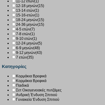
11-12 ετών
(1)
12-18 μηνών
(15)
13-14 ετών
(1)
15-16-ετών
(1)
18-24 μηνών
(15)
24-36 μηνών
(15)
4-5 ετών
(7)
7-8 ετών
(1)
9-10 ετών
(1)
12-24 μηνών
(5)
6-9 μηνών
(48)
9-12 μηνών
(43)
7 ετών
(35)
Κατηγορίες
Κορμάκια Βρεφικά
Κορμάκια Βρεφικά
Παιδικά
Σετ Οικογενειακές πυτζάμες
Ανδρική Ένδυση Σπιτιού
Γυναικεία Ένδυση Σπιτιού