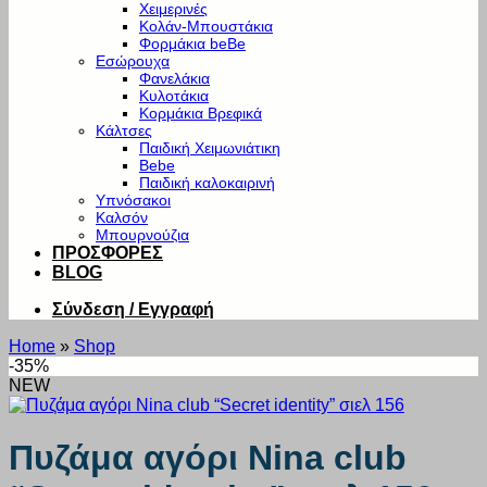
Χειμερινές
Κολάν-Μπουστάκια
Φορμάκια beBe
Εσώρουχα
Φανελάκια
Κυλοτάκια
Κορμάκια Βρεφικά
Κάλτσες
Παιδική Χειμωνιάτικη
Bebe
Παιδική καλοκαιρινή
Υπνόσακοι
Καλσόν
Μπουρνούζια
ΠΡΟΣΦΟΡΕΣ
BLOG
Σύνδεση / Εγγραφή
Home
»
Shop
-35%
NEW
Πυζάμα αγόρι Nina club