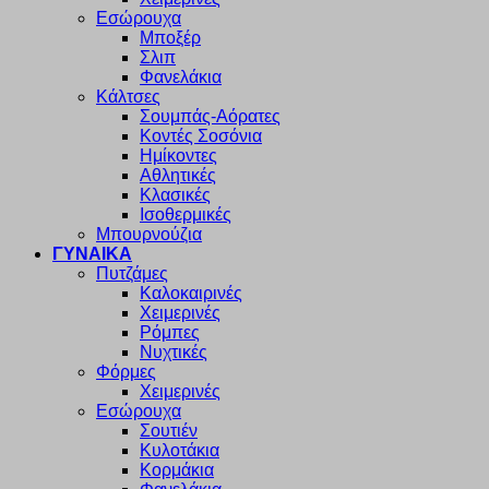
Εσώρουχα
Μποξέρ
Σλιπ
Φανελάκια
Κάλτσες
Σουμπάς-Αόρατες
Κοντές Σοσόνια
Ημίκοντες
Αθλητικές
Κλασικές
Ισοθερμικές
Μπουρνούζια
ΓΥΝΑΙΚΑ
Πυτζάμες
Καλοκαιρινές
Χειμερινές
Ρόμπες
Νυχτικές
Φόρμες
Χειμερινές
Εσώρουχα
Σουτιέν
Κυλοτάκια
Κορμάκια