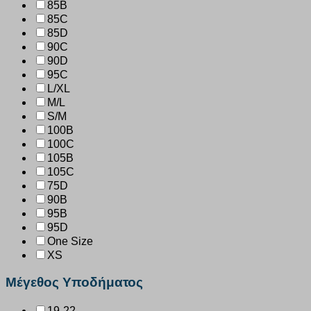
85B
85C
85D
90C
90D
95C
L/XL
M/L
S/M
100B
100C
105B
105C
75D
90B
95B
95D
One Size
XS
Μέγεθος Υποδήματος
19-22