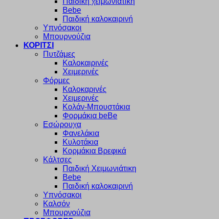
Παιδική χειμωνιάτικη
Bebe
Παιδική καλοκαιρινή
Υπνόσακοι
Μπουρνούζια
ΚΟΡΙΤΣΙ
Πυτζάμες
Καλοκαιρινές
Χειμερινές
Φόρμες
Καλοκαρινές
Χειμερινές
Κολάν-Μπουστάκια
Φορμάκια beBe
Εσώρουχα
Φανελάκια
Κυλοτάκια
Κορμάκια Βρεφικά
Κάλτσες
Παιδική Χειμωνιάτικη
Bebe
Παιδική καλοκαιρινή
Υπνόσακοι
Καλσόν
Μπουρνούζια