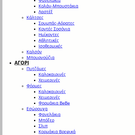
Φανελάκια
Κολάν-Μπουστάκια
Λαστέξ
Κάλτσες
Σουμπάς-Αόρατες
Κοντές Σοσόνια
Ημίκοντες
Αθλητικές
Ισοθερμικές
Καλσόν
Μπουρνούζια
ΑΓΟΡΙ
Πυτζάμες
Καλοκαιρινές
Χειμερινές
Φόρμες
Καλοκαιρινές
Χειμερινές
Φορμάκια BeBe
Εσώρουχα
Φανελάκια
Μπόξερ
Σλιπ
Κορμάκια Βρεφικά