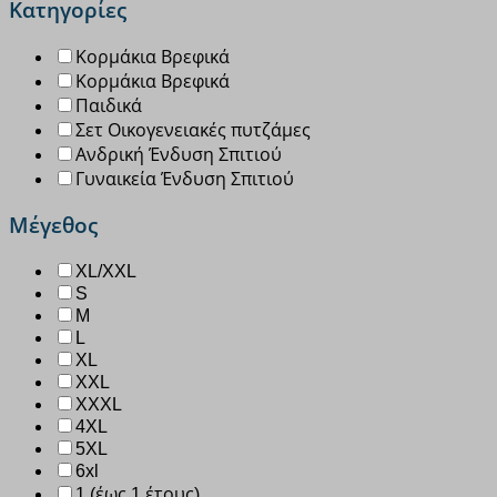
Κατηγορίες
Κορμάκια Βρεφικά
Κορμάκια Βρεφικά
Παιδικά
Σετ Οικογενειακές πυτζάμες
Ανδρική Ένδυση Σπιτιού
Γυναικεία Ένδυση Σπιτιού
Μέγεθος
XL/XXL
S
M
L
XL
XXL
XXXL
4XL
5XL
6xl
1 (έως 1 έτους)