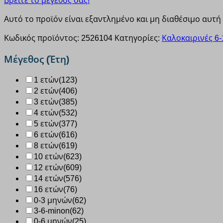
Βρείτε το μέγεθός σας!
Αυτό το προϊόν είναι εξαντλημένο και μη διαθέσιμο αυτή 
Κωδικός προϊόντος:
2526104
Κατηγορίες:
Καλοκαιρινές 6-
Μέγεθος (Έτη)
1 ετών
(123)
2 ετών
(406)
3 ετών
(385)
4 ετών
(532)
5 ετών
(377)
6 ετών
(616)
8 ετών
(619)
10 ετών
(623)
12 ετών
(609)
14 ετών
(576)
16 ετών
(76)
0-3 μηνών
(62)
3-6-minon
(62)
0-6 μηνών
(25)