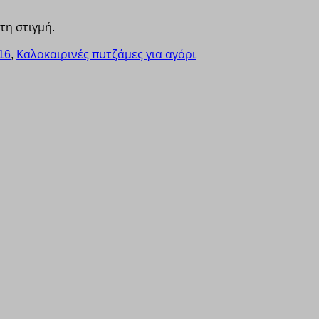
τη στιγμή.
16
,
Καλοκαιρινές πυτζάμες για αγόρι